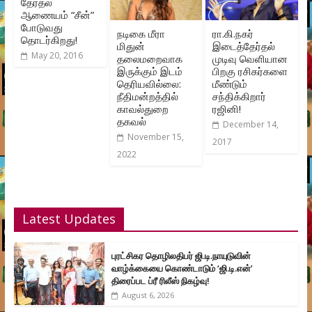
தேர்தல்
ஆணையம் “சீன்”
போடுவது
நடிகை மீரா
ரா.கி.நகர்
தொடர்கிறது!
மிதுன்
இடைத்தேர்தல்
May 20, 2016
தலைமறைவாக
முடிவு வெளியான
இருக்கும் இடம்
பிறகு ரசிகர்களை
தெரியவில்லை:
மீண்டும்
நீதிமன்றத்தில்
சந்திக்கிறார்
காவல்துறை
ரஜினி!
தகவல்
December 14,
November 15,
2017
2022
Latest Updates
புரட்சிகர தொழிலதிபர் ஜி.டி.நாயுடுவின்
வாழ்க்கையை கொண்டாடும் ‘ஜி.டி.என்’
திரைப்பட ப்ரீ ரிலீஸ் நிகழ்வு!
August 6, 2026