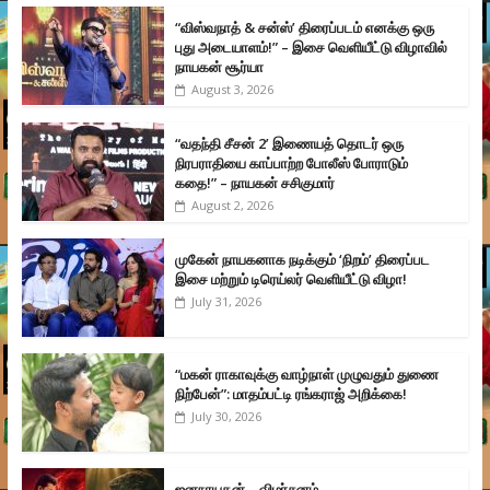
“விஸ்வநாத் & சன்ஸ்’ திரைப்படம் எனக்கு ஒரு
புது அடையாளம்!” – இசை வெளியீட்டு விழாவில்
நாயகன் சூர்யா
August 3, 2026
“வதந்தி சீசன் 2’ இணையத் தொடர் ஒரு
நிரபராதியை காப்பாற்ற போலீஸ் போராடும்
கதை!” – நாயகன் சசிகுமார்
August 2, 2026
முகேன் நாயகனாக நடிக்கும் ‘நிறம்’ திரைப்பட
இசை மற்றும் டிரெய்லர் வெளியீட்டு விழா!
July 31, 2026
“மகன் ராகாவுக்கு வாழ்நாள் முழுவதும் துணை
நிற்பேன்”: மாதம்பட்டி ரங்கராஜ் அறிக்கை!
July 30, 2026
ஜனநாயகன் – விமர்சனம்