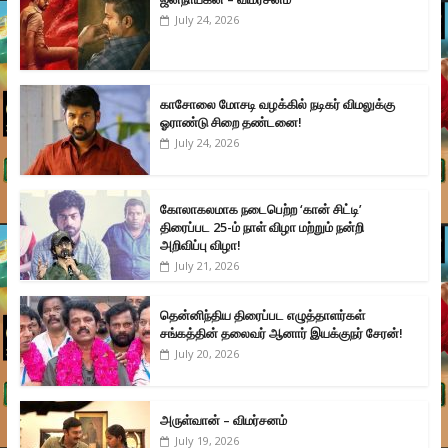
July 24, 2026
காசோலை மோசடி வழக்கில் நடிகர் விமலுக்கு
ஓராண்டு சிறை தண்டனை!
July 24, 2026
கோலாகலமாக நடைபெற்ற ‘கான் சிட்டி’
திரைப்பட 25-ம் நாள் விழா மற்றும் நன்றி
அறிவிப்பு விழா!
July 21, 2026
தென்னிந்திய திரைப்பட எழுத்தாளர்கள்
சங்கத்தின் தலைவர் ஆனார் இயக்குநர் சேரன்!
July 20, 2026
அருள்வான் – விமர்சனம்
July 19, 2026