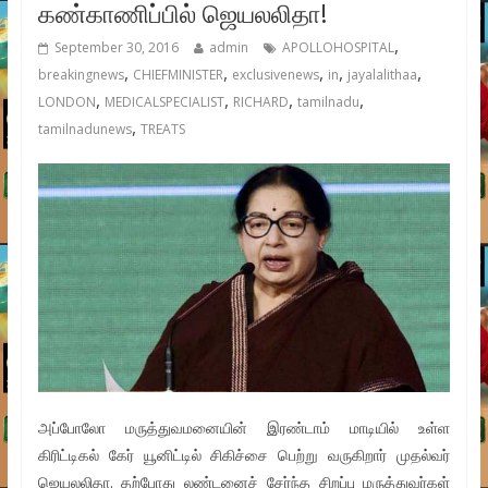
கண்காணிப்பில் ஜெயலலிதா!
,
September 30, 2016
admin
APOLLOHOSPITAL
,
,
,
,
,
breakingnews
CHIEFMINISTER
exclusivenews
in
jayalalithaa
,
,
,
,
LONDON
MEDICALSPECIALIST
RICHARD
tamilnadu
,
tamilnadunews
TREATS
அப்போலோ மருத்துவமனையின் இரண்டாம் மாடியில் உள்ள
கிரிட்டிகல் கேர் யூனிட்டில் சிகிச்சை பெற்று வருகிறார் முதல்வர்
ஜெயலலிதா. தற்போது லண்டனைச் சேர்ந்த சிறப்பு மருத்துவர்கள்