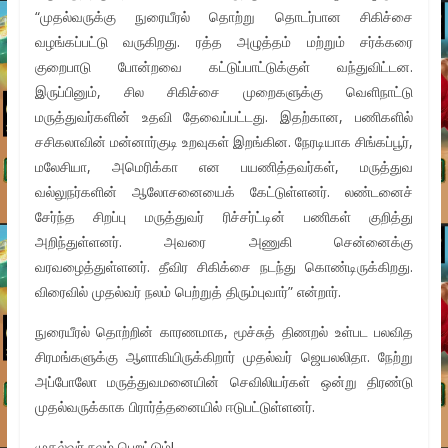
“முதல்வருக்கு நுரையீரல் தொற்று தொடர்பான சிகிச்சை
வழங்கப்பட்டு வருகிறது. ரத்த அழுத்தம் மற்றும் சர்க்கரை
குறைபாடு போன்றவை கட்டுப்பாட்டுக்குள் வந்துவிட்டன.
இருப்பினும், சில சிகிச்சை முறைகளுக்கு வெளிநாட்டு
மருத்துவர்களின் உதவி தேவைப்பட்டது. இதற்கான, பணிகளில்
சசிகலாவின் மன்னார்குடி உறவுகள் இறங்கின. நேரடியாக சிங்கப்பூர்,
மலேசியா, அமெரிக்கா என பயணித்தவர்கள், மருத்துவ
வல்லுநர்களின் ஆலோசனையைக் கேட்டுள்ளனர். லண்டனைச்
சேர்ந்த சிறப்பு மருத்துவர் ரிச்சர்ட்டின் பணிகள் குறித்து
அறிந்துள்ளனர். அவரை அணுகி சென்னைக்கு
வரவழைத்துள்ளனர். தீவிர சிகிக்சை நடந்து கொண்டிருக்கிறது.
விரைவில் முதல்வர் நலம் பெற்றுத் திரும்புவார்” என்றார்.
நுரையீரல் தொற்றின் காரணமாக, மூச்சுத் திணறல் உள்பட பலவித
சிரமங்களுக்கு ஆளாகியிருக்கிறார் முதல்வர் ஜெயலலிதா. நேற்று
அப்போலோ மருத்துவமனையின் செவிலியர்கள் ஒன்று திரண்டு
முதல்வருக்காக பிரார்த்தனையில் ஈடுபட்டுள்ளனர்.
முதல்வர் நலம் பெறட்டும்!