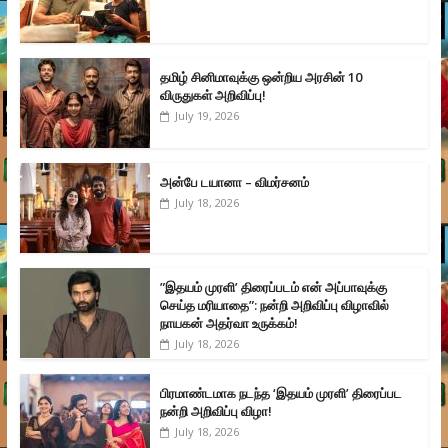
தமிழ் சினிமாவுக்கு ஒன்றிய அரசின் 10
விருதுகள் அறிவிப்பு!
July 19, 2026
அன்பே டயானா – விமர்சனம்
July 18, 2026
”இதயம் முரளி’ திரைப்படம் என் அப்பாவுக்கு
செய்த மரியாதை”: நன்றி அறிவிப்பு விழாவில்
நாயகன் அதர்வா உருக்கம்!
July 18, 2026
பிரமாண்டமாக நடந்த ‘இதயம் முரளி’ திரைப்பட
நன்றி அறிவிப்பு விழா!
July 18, 2026