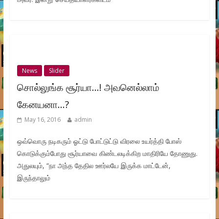
News
Slider
சொல்லுங்க சூர்யா…! அவனெல்லாம்
கேனயனா…?
May 16, 2016
admin
ஒவ்வொரு நடிகரும் ஓட்டு போட்டுட்டு விரலை உயர்த்தி போஸ்
கொடுக்கும்போது சூர்யாவை கிண்டலடிக்கிற மாதிரியே தோணுது.
அதுலயும், “நா அந்த தேதில ஊர்லயே இருக்க மாட்டேன்,
இருந்தாலும்