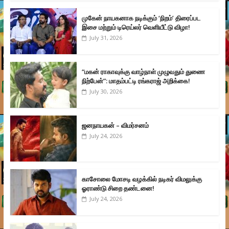
முகேன் நாயகனாக நடிக்கும் ‘நிறம்’ திரைப்பட
இசை மற்றும் டிரெய்லர் வெளியீட்டு விழா!
July 31, 2026
“மகன் ராகாவுக்கு வாழ்நாள் முழுவதும் துணை
நிற்பேன்”: மாதம்பட்டி ரங்கராஜ் அறிக்கை!
July 30, 2026
ஜனநாயகன் – விமர்சனம்
July 24, 2026
காசோலை மோசடி வழக்கில் நடிகர் விமலுக்கு
ஓராண்டு சிறை தண்டனை!
July 24, 2026