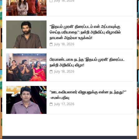
July 18, 2026
”இதயம் முரளி’ திரைப்படம் என் அப்பாவுக்கு
செய்த மரியாதை”: நன்றி அறிவிப்பு விழாவில்
நாயகன் அதர்வா உருக்கம்!
July 18, 2026
பிரமாண்டமாக நடந்த ‘இதயம் முரளி’ திரைப்பட
நன்றி அறிவிப்பு விழா!
July 18, 2026
”ஊடகவியலாளர் விஜயனுக்கு என்ன நடந்தது?”
-சமஸ் பதிவு
July 17, 2026