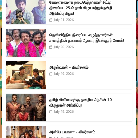
கோலாகலமாக நடைபெற்ற ‘கான் சிட்டி’
திரைப்பட 25-ம் நாள் விழா மற்றும் நன்றி
அறிவிப்பு விழா!
July 21, 2026
தென்னிந்திய திரைப்பட எழுத்தாளர்கள்
சங்கத்தின் தலைவர் ஆனார் இயக்குநர் சேரன்!
July 20, 2026
அருள்வான் – விமர்சனம்
July 19, 2026
தமிழ் சினிமாவுக்கு ஒன்றிய அரசின் 10
விருதுகள் அறிவிப்பு!
July 19, 2026
அன்பே டயானா – விமர்சனம்