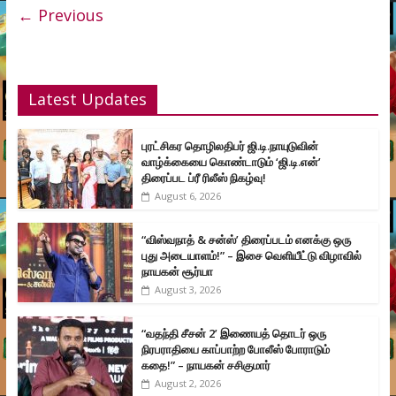
← Previous
Latest Updates
புரட்சிகர தொழிலதிபர் ஜி.டி.நாயுடுவின்
வாழ்க்கையை கொண்டாடும் ‘ஜி.டி.என்’
திரைப்பட ப்ரீ ரிலீஸ் நிகழ்வு!
August 6, 2026
“விஸ்வநாத் & சன்ஸ்’ திரைப்படம் எனக்கு ஒரு
புது அடையாளம்!” – இசை வெளியீட்டு விழாவில்
நாயகன் சூர்யா
August 3, 2026
“வதந்தி சீசன் 2’ இணையத் தொடர் ஒரு
நிரபராதியை காப்பாற்ற போலீஸ் போராடும்
கதை!” – நாயகன் சசிகுமார்
August 2, 2026