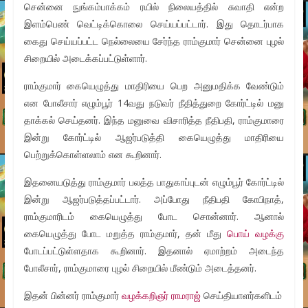
சென்னை நுங்கம்பாக்கம் ரயில் நிலையத்தில் சுவாதி என்ற
இளம்பெண் வெட்டிக்கொலை செய்யப்பட்டார். இது தொடர்பாக
கைது செய்யப்பட்ட நெல்லையை சேர்ந்த ராம்குமார் சென்னை புழல்
சிறையில் அடைக்கப்பட்டுள்ளார்.
ராம்குமார் கையெழுத்து மாதிரியை பெற அனுமதிக்க வேண்டும்
என போலீசார் எழும்பூர் 14வது நடுவர் நீதித்துறை கோர்ட்டில் மனு
தாக்கல் செய்தனர். இந்த மனுவை விசாரித்த நீதிபதி, ராம்குமாரை
இன்று கோர்ட்டில் ஆஜர்படுத்தி கையெழுத்து மாதிரியை
பெற்றுக்கொள்ளலாம் என கூறினார்.
இதனையடுத்து ராம்குமார் பலத்த பாதுகாப்புடன் எழும்பூர் கோர்ட்டில்
இன்று ஆஜர்படுத்தப்பட்டார். அப்போது நீதிபதி கோபிநாத்,
ராம்குமாரிடம் கையெழுத்து போட சொன்னார். ஆனால்
கையெழுத்து போட மறுத்த ராம்குமார், தன் மீது
பொய் வழக்கு
போடப்பட்டுள்ளதாக கூறினார். இதனால் ஏமாற்றம் அடைந்த
போலீசார், ராம்குமாரை புழல் சிறையில் மீண்டும் அடைத்தனர்.
இதன் பின்னர் ராம்குமார்
வழக்கறிஞர் ராமராஜ்
செய்தியாளர்களிடம்