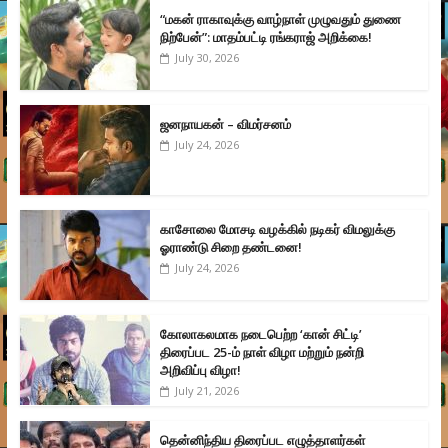
“மகன் ராகாவுக்கு வாழ்நாள் முழுவதும் துணை
நிற்பேன்”: மாதம்பட்டி ரங்கராஜ் அறிக்கை!
July 30, 2026
ஜனநாயகன் – விமர்சனம்
July 24, 2026
காசோலை மோசடி வழக்கில் நடிகர் விமலுக்கு
ஓராண்டு சிறை தண்டனை!
July 24, 2026
கோலாகலமாக நடைபெற்ற ‘கான் சிட்டி’
திரைப்பட 25-ம் நாள் விழா மற்றும் நன்றி
அறிவிப்பு விழா!
July 21, 2026
தென்னிந்திய திரைப்பட எழுத்தாளர்கள்