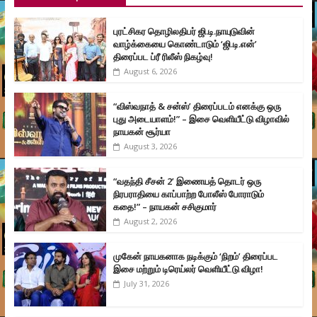
புரட்சிகர தொழிலதிபர் ஜி.டி.நாயுடுவின்
வாழ்க்கையை கொண்டாடும் ‘ஜி.டி.என்’
திரைப்பட ப்ரீ ரிலீஸ் நிகழ்வு!
August 6, 2026
“விஸ்வநாத் & சன்ஸ்’ திரைப்படம் எனக்கு ஒரு
புது அடையாளம்!” – இசை வெளியீட்டு விழாவில்
நாயகன் சூர்யா
August 3, 2026
“வதந்தி சீசன் 2’ இணையத் தொடர் ஒரு
நிரபராதியை காப்பாற்ற போலீஸ் போராடும்
கதை!” – நாயகன் சசிகுமார்
August 2, 2026
முகேன் நாயகனாக நடிக்கும் ‘நிறம்’ திரைப்பட
இசை மற்றும் டிரெய்லர் வெளியீட்டு விழா!
July 31, 2026