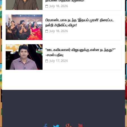
நாயகன் அதர்வா உருக்கம்!
July 18, 2026
பிரமாண்டமாக நடந்த ‘இதயம் முரளி’ திரைப்பட
நன்றி அறிவிப்பு விழா!
July 18, 2026
”ஊடகவியலாளர் விஜயனுக்கு என்ன நடந்தது?”
-சமஸ் பதிவு
July 17, 2026