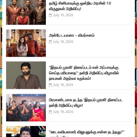
தமிழ் சினிமாவுக்கு ஒன்றிய அரசின் 10
விருதுகள் அறிவிப்பு!
July 19, 2026
அன்பே டயானா – விமர்சனம்
July 18, 2026
”இதயம் முரளி’ திரைப்படம் என் அப்பாவுக்கு
செய்த மரியாதை”: நன்றி அறிவிப்பு விழாவில்
நாயகன் அதர்வா உருக்கம்!
July 18, 2026
பிரமாண்டமாக நடந்த ‘இதயம் முரளி’ திரைப்பட
நன்றி அறிவிப்பு விழா!
July 18, 2026
”ஊடகவியலாளர் விஜயனுக்கு என்ன நடந்தது?”