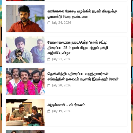
காசோலை மோசடி வழக்கில் நடிகர் விமலுக்கு
ஓராண்டு சிறை தண்டனை!
July 24, 2026
கோலாகலமாக நடைபெற்ற ‘கான் சிட்டி’
திரைப்பட 25-ம் நாள் விழா மற்றும் நன்றி
அறிவிப்பு விழா!
July 21, 2026
தென்னிந்திய திரைப்பட எழுத்தாளர்கள்
சங்கத்தின் தலைவர் ஆனார் இயக்குநர் சேரன்!
July 20, 2026
அருள்வான் – விமர்சனம்
July 19, 2026