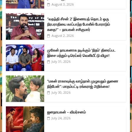
August 3, 2026
“வதந்தி சீசன் 2’ இணையத் தொடர் ஒரு
நிரபராதியை காப்பாற்ற போலீஸ் போராடும்
கதை!” – நாயகன் சசிகுமார்
August 2, 2026
முகேன் நாயகனாக நடிக்கும் ‘நிறம்’ திரைப்பட
இசை மற்றும் டிரெய்லர் வெளியீட்டு விழா!
July 31, 2026
“மகன் ராகாவுக்கு வாழ்நாள் முழுவதும் துணை
நிற்பேன்”: மாதம்பட்டி ரங்கராஜ் அறிக்கை!
July 30, 2026
ஜனநாயகன் – விமர்சனம்
July 24, 2026