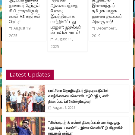
தலைவர் தேர்தல்:
ஆணையத்தை
இணைந்தார்
சி.பி.ராதாகிருஷ்
மோசடி
தமிழக பாஜக
ணன் vs சுதர்சன்
இயந்திரமாக
துணை தலைவர்
ரெட்டி!
மாற்றிவிட்டது
அரசகுமார்!
பாஜக”: முதல்வர்
August 19,
December 5,
ஸ்டாலின் சாடல்!
2025
2019
August 11,
2025
Latest Updates
புரட்சிகர தொழிலதிபர் ஜி.டி.நாயுடுவின்
வாழ்க்கையை கொண்டாடும் ‘ஜி.டி.என்’
திரைப்பட ப்ரீ ரிலீஸ் நிகழ்வு!
August 6, 2026
“விஸ்வநாத் & சன்ஸ்’ திரைப்படம் எனக்கு ஒரு
புது அடையாளம்!” – இசை வெளியீட்டு விழாவில்
நாயகன் சூர்யா