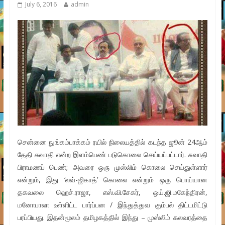
July 6, 2016
admin
சென்னை நுங்கம்பாக்கம் ரயில் நிலையத்தில் கடந்த ஜூன் 24ஆம்
தேதி சுவாதி என்ற இளம்பெண் படுகொலை செய்யப்பட்டார். சுவாதி
பிராமணப் பெண்; அவரை ஒரு முஸ்லிம் கொலை செய்துள்ளார்
என்றும், இது ‘லவ்-ஜிகாத்’ கொலை என்றும் ஒரு பொய்யான
தகவலை ஹெச்.ராஜா, எஸ்.வி.சேகர், ஒய்.ஜி.மகேந்திரன்,
மனோபாலா உள்ளிட்ட பார்ப்பன / இந்துத்துவ கும்பல் திட்டமிட்டு
பரப்பியது. இதன்மூலம் தமிழகத்தில் இந்து – முஸ்லிம் கலவரத்தை