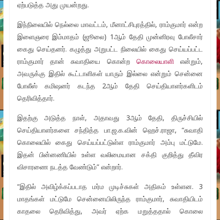
ஏற்படுத்த அது முயன்றது.
இந்நிலையில் நெல்லை மாவட்டம், மீனாட்சிபுரத்தில், ராம்குமார் என்ற
இளைஞரை இம்மாதம் (ஜூலை) 1ஆம் தேதி முன்னிரவு போலீசார்
கைது செய்தனர். கழுத்து அறுபட்ட நிலையில் கைது செய்யப்பட்ட
ராம்குமார் தான் சுவாதியை கொன்ற
கொலையாளி
என்றும்,
அவருக்கு இதில் கூட்டாளிகள் யாரும் இல்லை என்றும் சென்னை
போலீஸ் கமிஷனர் கடந்த 2ஆம் தேதி செய்தியாளர்களிடம்
தெரிவித்தார்.
இதற்கு அடுத்த நாள், அதாவது 3ஆம் தேதி, திருச்சியில்
செய்தியாளர்களை சந்தித்த பா.ஜ.க.வின் ஹெச்.ராஜா, “சுவாதி
கொலையில் கைது செய்யப்பட்டுள்ள ராம்குமார் அம்பு மட்டுமே.
இதன் பின்னணியில் உள்ள வலிமையான சக்தி குறித்து தீவிர
விசாரணை நடத்த வேண்டும்” என்றார்.
“இதில் அவிழ்க்கப்படாத மர்ம முடிச்சுகள் அதிகம் உள்ளன. 3
மாதங்கள் மட்டுமே சென்னையிலிருந்த ராம்குமார், சுவாதியிடம்
காதலை தெரிவித்து, அவர் ஏற்க மறுத்ததால் கொலை