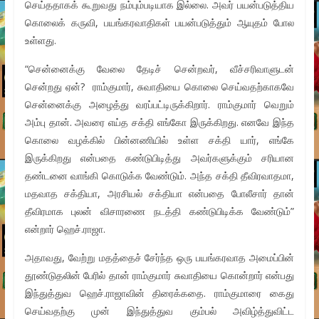
செய்ததாகக் கூறுவது நம்பும்படியாக இல்லை. அவர் பயன்படுத்திய
கொலைக் கருவி, பயங்கரவாதிகள் பயன்படுத்தும் ஆயுதம் போல
உள்ளது.
“சென்னைக்கு வேலை தேடிச் சென்றவர், வீச்சரிவாளுடன்
சென்றது ஏன்? ராம்குமார், சுவாதியை கொலை செய்வதற்காகவே
சென்னைக்கு அழைத்து வரப்பட்டிருக்கிறார். ராம்குமார் வெறும்
அம்பு தான். அவரை எய்த சக்தி எங்கோ இருக்கிறது. எனவே இந்த
கொலை வழக்கில் பின்னணியில் உள்ள சக்தி யார், எங்கே
இருக்கிறது என்பதை கண்டுபிடித்து அவர்களுக்கும் சரியான
தண்டனை வாங்கி கொடுக்க வேண்டும். அந்த சக்தி தீவிரவாதமா,
மதவாத சக்தியா, அரசியல் சக்தியா என்பதை போலீசார் தான்
தீவிரமாக புலன் விசாரணை நடத்தி கண்டுபிடிக்க வேண்டும்”
என்றார் ஹெச்.ராஜா.
அதாவது, வேற்று மதத்தைச் சேர்ந்த ஒரு பயங்கரவாத அமைப்பின்
தூண்டுதலின் பேரில் தான் ராம்குமார் சுவாதியை கொன்றார் என்பது
இந்துத்துவ ஹெச்.ராஜாவின் திரைக்கதை. ராம்குமாரை கைது
செய்வதற்கு முன் இந்துத்துவ கும்பல் அவிழ்த்துவிட்ட