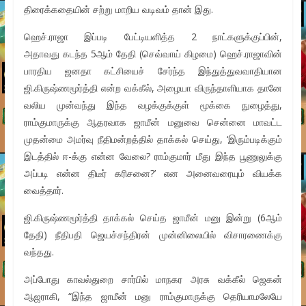
திரைக்கதையின் சற்று மாறிய வடிவம் தான் இது.
ஹெச்.ராஜா இப்படி பேட்டியளித்த 2 நாட்களுக்குப்பின்,
அதாவது கடந்த 5ஆம் தேதி (செவ்வாய் கிழமை) ஹெச்.ராஜாவின்
பாரதிய ஜனதா கட்சியைச் சேர்ந்த இந்துத்துவவாதியான
ஜி.கிருஷ்ணமூர்த்தி என்ற வக்கீல், அழையா விருந்தாளியாக தானே
வலிய முன்வந்து இந்த வழக்குக்குள் மூக்கை நுழைத்து,
ராம்குமாருக்கு ஆதரவாக ஜாமீன் மனுவை சென்னை மாவட்ட
முதன்மை அமர்வு நீதிமன்றத்தில் தாக்கல் செய்து, ‘இரும்படிக்கும்
இடத்தில் ஈ-க்கு என்ன வேலை? ராம்குமார் மீது இந்த பூணுலுக்கு
அப்படி என்ன திடீர் கரிசனை?’ என அனைவரையும் வியக்க
வைத்தார்.
ஜி.கிருஷ்ணமூர்த்தி தாக்கல் செய்த ஜாமீன் மனு இன்று (6ஆம்
தேதி) நீதிபதி ஜெயச்சந்திரன் முன்னிலையில் விசாரணைக்கு
வந்தது.
அப்போது காவல்துறை சார்பில் மாநகர அரசு வக்கீல் ஜெகன்
ஆஜராகி, “இந்த ஜாமீன் மனு ராம்குமாருக்கு தெரியாமலேயே