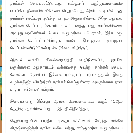
தாக்கல் செய்யப்பட்டுள்ளது. ராம்குமார் மருத்துவமனையில்
மயங்கிய நிலையில் சிகிச்சை பெறும்போது, அவரிடம் ஜாமீன் மனு
தாக்கல் செய்வது குறித்து யாரும் அணுகவில்லை. இந்த மனுவை
தாக்கல் செய்ய ராம்குமாரிடம் வக்காலத்து மனு வாங்கவில்லை.
அவரது உறவினர்களிடம் கூட அனுமதியைப் பெறாமல், இந்த மனு
தாக்கல் செய்யப்பட்டுள்ளது. எனவே இம்மனுவை தள்ளுபடி
செய்யவேண்டும்” என்று கோரிக்கை விடுத்தார்.
ஆனால் வக்கீல் கிருஷ்ணமூர்த்தி வாதிடுகையில், “ஜாமீன்
மனுக்களை மனுதாரரிடம் வக்காலத்து பெற்று தாக்கல் செய்ய
வேண்டிய அவசியம் இல்லை. ராம்குமார் சார்பாகத்தான் இதை
வழக்கறிஞர் மகேந்திரன் தாக்கல் செய்துள்ளார். அவருக்காக நான்
வாதாட உள்ளேன்” என்றார்.
இதையடுத்து இம்மனு மீதான விசாரணையை வரும் 15ஆம்
தேதிக்கு தள்ளிவைப்பதாக நீதிபதி அறிவித்தார்.
ஹெச்.ராஜாவின் பாரதிய ஜனதா கட்சியைச் சேர்ந்த வக்கீல்
கிருஷ்ணமூர்த்தி தானே வலிய வந்து, ராம்குமாரின் அனுமதியைப்