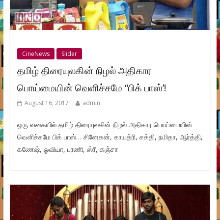
CineNews
Slider
தமிழ் திரையுலகின் நிழல் அதிகார
பொய்மையின் வெளிச்சமே “பிக் பாஸ்’!
August 16, 2017
admin
ஒரு வகையில் தமிழ் திரையுலகின் நிழல் அதிகார பொய்மையின்
வெளிச்சமே பிக் பாஸ்… சினேகன், காயத்ரி, சக்தி, நமிதா, ஆர்த்தி,
கணேஷ், ஓவியா, பரணி, ஸ்ரீ, கஞ்சா