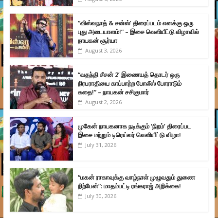
“விஸ்வநாத் & சன்ஸ்’ திரைப்படம் எனக்கு ஒரு
புது அடையாளம்!” – இசை வெளியீட்டு விழாவில்
நாயகன் சூர்யா
August 3, 2026
“வதந்தி சீசன் 2’ இணையத் தொடர் ஒரு
நிரபராதியை காப்பாற்ற போலீஸ் போராடும்
கதை!” – நாயகன் சசிகுமார்
August 2, 2026
முகேன் நாயகனாக நடிக்கும் ‘நிறம்’ திரைப்பட
இசை மற்றும் டிரெய்லர் வெளியீட்டு விழா!
July 31, 2026
“மகன் ராகாவுக்கு வாழ்நாள் முழுவதும் துணை
நிற்பேன்”: மாதம்பட்டி ரங்கராஜ் அறிக்கை!
July 30, 2026