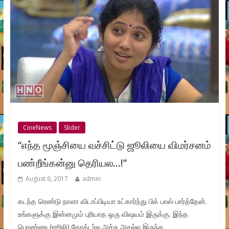
CineNews
Slider
“எந்த மூஞ்சியை வச்சிட்டு ஜூலியை விமர்சனம்
பண்றீங்கன்னு தெரியல…!”
August 6, 2017
admin
கடந்த ரெண்டு நாளா விடாப்பிடியா உட்கார்ந்து பிக் பாஸ் பார்த்தேன்.
உங்களுக்கு இன்னமும் புரியாத ஒரு விஷயம் இருக்கு. இந்த
பொண்ணு (ஜூலி) கேரக்டர்ல அச்சு அசல்ல இருந்த