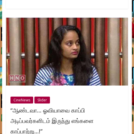
CineNews
Slider
“ஆண்டவா… ஓவியாவை காப்பி
அடிப்பவர்களிடம் இருந்து எங்களை
காப்பாற்று…!”