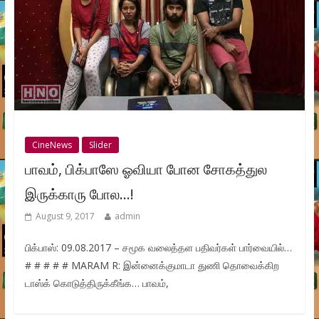
CineNews
Slider
பாவம், பிக்பாஸே ஓவியா போன சோகத்துல
இருக்காரு போல…!
August 9, 2017
admin
பிக்பாஸ்: 09.08.2017 – சமூக வலைத்தள பதிவர்கள் பார்வையில்…
# # # # # MARAM R: இன்னைக்குமாடா துணி தொவைக்கிற
டாஸ்க் கொடுத்திருக்கீங்க… பாவம்,