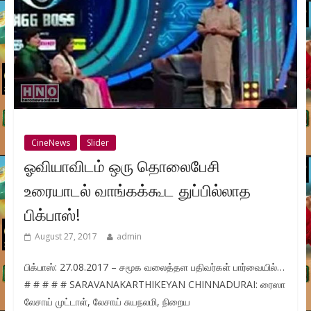
CineNews
Slider
ஓவியாவிடம் ஒரு தொலைபேசி
உரையாடல் வாங்கக்கூட துப்பில்லாத
பிக்பாஸ்!
August 27, 2017
admin
பிக்பாஸ்: 27.08.2017 – சமூக வலைத்தள பதிவர்கள் பார்வையில்…
# # # # # SARAVANAKARTHIKEYAN CHINNADURAI: ரைஸா
லேசாய் முட்டாள், லேசாய் சுயநலமி, நிறைய