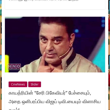
CineNews
Slider
காயத்ரியின் “சேரி பிகேவியர்” பேச்சையும்,
அதை ஒளிபரப்பிய விஜய் டிவி.யையும் விளாசிய
கமல்!