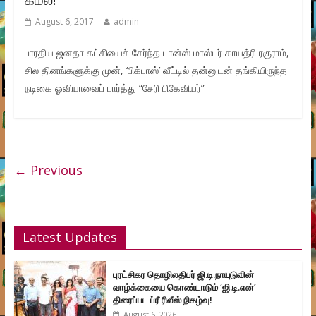
August 6, 2017
admin
பாரதிய ஜனதா கட்சியைச் சேர்ந்த டான்ஸ் மாஸ்டர் காயத்ரி ரகுராம்,
சில தினங்களுக்கு முன், ‘பிக்பாஸ்’ வீட்டில் தன்னுடன் தங்கியிருந்த
நடிகை ஓவியாவைப் பார்த்து “சேரி பிகேவியர்”
← Previous
Latest Updates
புரட்சிகர தொழிலதிபர் ஜி.டி.நாயுடுவின்
வாழ்க்கையை கொண்டாடும் ‘ஜி.டி.என்’
திரைப்பட ப்ரீ ரிலீஸ் நிகழ்வு!
August 6, 2026