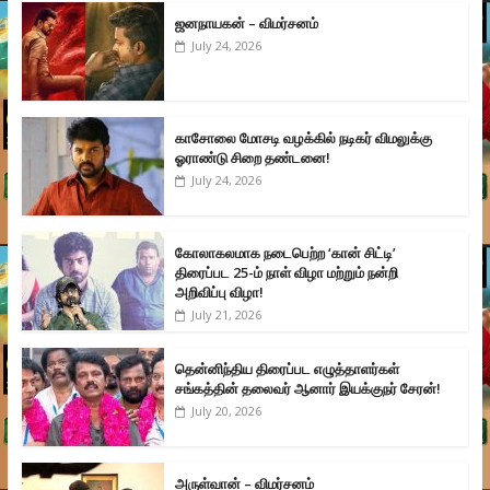
ஜனநாயகன் – விமர்சனம்
July 24, 2026
காசோலை மோசடி வழக்கில் நடிகர் விமலுக்கு
ஓராண்டு சிறை தண்டனை!
July 24, 2026
கோலாகலமாக நடைபெற்ற ‘கான் சிட்டி’
திரைப்பட 25-ம் நாள் விழா மற்றும் நன்றி
அறிவிப்பு விழா!
July 21, 2026
தென்னிந்திய திரைப்பட எழுத்தாளர்கள்
சங்கத்தின் தலைவர் ஆனார் இயக்குநர் சேரன்!
July 20, 2026
அருள்வான் – விமர்சனம்