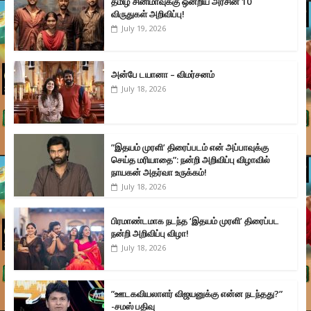
தமிழ் சினிமாவுக்கு ஒன்றிய அரசின் 10
விருதுகள் அறிவிப்பு!
July 19, 2026
அன்பே டயானா – விமர்சனம்
July 18, 2026
”இதயம் முரளி’ திரைப்படம் என் அப்பாவுக்கு
செய்த மரியாதை”: நன்றி அறிவிப்பு விழாவில்
நாயகன் அதர்வா உருக்கம்!
July 18, 2026
பிரமாண்டமாக நடந்த ‘இதயம் முரளி’ திரைப்பட
நன்றி அறிவிப்பு விழா!
July 18, 2026
”ஊடகவியலாளர் விஜயனுக்கு என்ன நடந்தது?”
-சமஸ் பதிவு