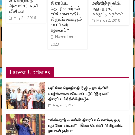
பெண்ணுக்கு
திரைப்பட
மன்னித்து விடு
அமைச்சர் பதவி –
தொழிலாளர்கள்
மது”: நடிகர்
வீடியோ!
சம்மேளனத்தில்
மம்மூட்டி உருக்கம்
May 24, 2016
திருநங்கைகளும்
March 2, 2018
உறுப்பினர்
ஆகலாம்!”
November 4,
2023
Latest Updates
புரட்சிகர தொழிலதிபர் ஜி.டி.நாயுடுவின்
வாழ்க்கையை கொண்டாடும் ‘ஜி.டி.என்’
திரைப்பட ப்ரீ ரிலீஸ் நிகழ்வு!
August 6, 2026
“விஸ்வநாத் & சன்ஸ்’ திரைப்படம் எனக்கு ஒரு
புது அடையாளம்!” – இசை வெளியீட்டு விழாவில்
நாயகன் சூர்யா