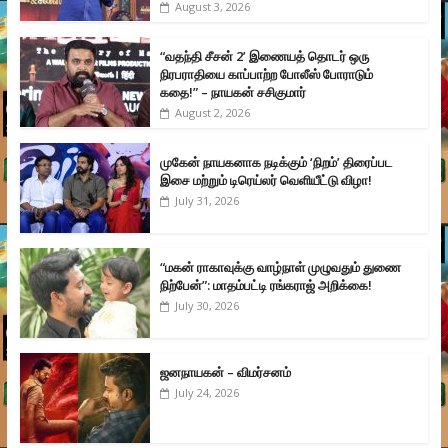
August 3, 2026
“வதந்தி சீசன் 2’ இணையத் தொடர் ஒரு
நிரபராதியை காப்பாற்ற போலீஸ் போராடும்
கதை!” – நாயகன் சசிகுமார்
August 2, 2026
முகேன் நாயகனாக நடிக்கும் ‘நிறம்’ திரைப்பட
இசை மற்றும் டிரெய்லர் வெளியீட்டு விழா!
July 31, 2026
“மகன் ராகாவுக்கு வாழ்நாள் முழுவதும் துணை
நிற்பேன்”: மாதம்பட்டி ரங்கராஜ் அறிக்கை!
July 30, 2026
ஜனநாயகன் – விமர்சனம்
July 24, 2026