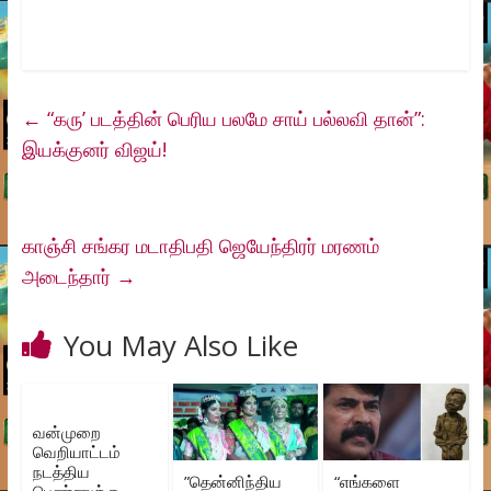
←
“கரு’ படத்தின் பெரிய பலமே சாய் பல்லவி தான்”:
இயக்குனர் விஜய்!
காஞ்சி சங்கர மடாதிபதி ஜெயேந்திரர் மரணம்
அடைந்தார்
→
You May Also Like
வன்முறை
வெறியாட்டம்
நடத்திய
”தென்னிந்திய
“எங்களை