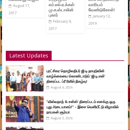
எம்.எல்.ஏ.க்கள்:
வாரியம்
August 17,
மு.க.ஸ்டாலின்
வேண்டுகோள்!
2017
புகார்
January 12,
February 9,
2019
2017
Latest Updates
புரட்சிகர தொழிலதிபர் ஜி.டி.நாயுடுவின்
வாழ்க்கையை கொண்டாடும் ‘ஜி.டி.என்’
திரைப்பட ப்ரீ ரிலீஸ் நிகழ்வு!
August 6, 2026
“விஸ்வநாத் & சன்ஸ்’ திரைப்படம் எனக்கு ஒரு
புது அடையாளம்!” – இசை வெளியீட்டு விழாவில்
நாயகன் சூர்யா
August 3, 2026