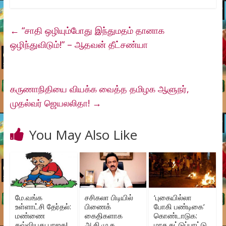
←
“சாதி ஒழியும்போது இந்துமதம் தானாக
ஒழிந்துவிடும்!” – ஆதவன் தீட்சண்யா
கருணாநிதியை வியக்க வைத்த தமிழக ஆளுநர்,
முதல்வர் ஜெயலலிதா!
→
You May Also Like
மே.வங்க
சசிகலா பிடியில்
‘புகையில்லா
உள்ளாட்சி தேர்தல்:
பிணைக்
போகி பண்டிகை’
மண்ணை
கைதிகளாக
கொண்டாடுக:
கவ்வியது பாஜக!
அ.தி.மு.க.
மாசு கட்டுப்பாட்டு