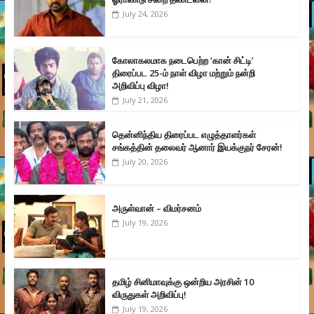
July 24, 2026
கோலாகலமாக நடைபெற்ற ‘கான் சிட்டி’
திரைப்பட 25-ம் நாள் விழா மற்றும் நன்றி
அறிவிப்பு விழா!
July 21, 2026
தென்னிந்திய திரைப்பட எழுத்தாளர்கள்
சங்கத்தின் தலைவர் ஆனார் இயக்குநர் சேரன்!
July 20, 2026
அருள்வான் – விமர்சனம்
July 19, 2026
தமிழ் சினிமாவுக்கு ஒன்றிய அரசின் 10
விருதுகள் அறிவிப்பு!
July 19, 2026