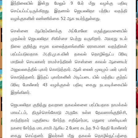
இந்நிலையில் இன்று மேலும் 9 பேர் மீது வழக்கு பதிவு
செய்யப்பட்டிருக்கிறது. இதனால் ஜெயலலிதா பற்றிய வதந்தி
வழக்குகளின் எண்ணிக்கை 52 ஆக உயர்ந்துள்ளது.
சென்னை ஆயிரம்விளக்கு அப்போலோ மருத்துவமனையில்
முதல்வர் ஜெயலலிதா சிகிச்சை பெற்று வருகிறார். அவரது உடல்
நிலை குறித்து சமூக வலைத்தளங்களில் ஏராளமான வதந்திகள்
பரப்பப்படுவதாக அ.தி.மு.க.வின் தகவல் தொழில்நுட்ப பிரிவு
மாநிலச் செயலாளர் ராமச்சந்திரன் சென்னை காவல் ஆணையர்
அலுவலகத்தில் புகார் கொடுத்தார். ஆன் லைன் மூலமும் பலர் புகார்
கொடுத்தனர். இந்தப் புகார்களின் அடிப்படை யில் மத்திய குற்றப்
பிரிவு போலீஸார் 43 வழக்குகள் பதிவு கைது நடவடிக்கையில்
இறங்கினர்.
ஜெயலலிதா குறித்து தவறான தகவல்களை பரப்பியதாக நாமக்கல்
மாவட்டம், திருச்செங்கோடு அருகே உள்ள தேவனாங்குறிச்சி,
காந்திநகர் பகுதியை சேர்ந்த சதீஷ்சர்மா, மதுரை பாண்டியன்
நகரை சேர்ந்த மாடசாமி ஆகிய 2 பேரை கடந்த 9-ம் தேதி போலீஸார்
கைது செய்தனர். இவர்கள் மீது தகவல் தொழில்நுட்பத்தை