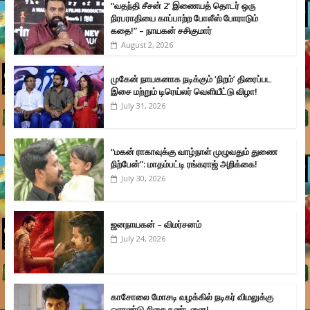
“வதந்தி சீசன் 2’ இணையத் தொடர் ஒரு
நிரபராதியை காப்பாற்ற போலீஸ் போராடும்
கதை!” – நாயகன் சசிகுமார்
August 2, 2026
முகேன் நாயகனாக நடிக்கும் ‘நிறம்’ திரைப்பட
இசை மற்றும் டிரெய்லர் வெளியீட்டு விழா!
July 31, 2026
“மகன் ராகாவுக்கு வாழ்நாள் முழுவதும் துணை
நிற்பேன்”: மாதம்பட்டி ரங்கராஜ் அறிக்கை!
July 30, 2026
ஜனநாயகன் – விமர்சனம்
July 24, 2026
காசோலை மோசடி வழக்கில் நடிகர் விமலுக்கு
ஓராண்டு சிறை தண்டனை!