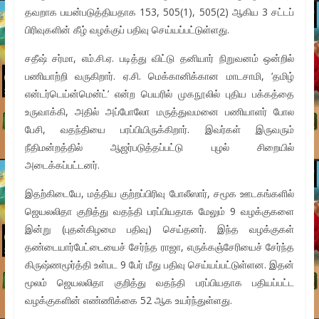
தவறாக பயன்படுத்தியதாக 153, 505(1), 505(2) ஆகிய 3 சட்டப்
பிரிவுகளின் கீழ் வழக்குப் பதிவு செய்யப்பட்டுள்ளது.
சதீஷ் சர்மா, எம்.சி.ஏ. படித்து விட்டு தனியார் நிறுவனம் ஒன்றில்
பணியாற்றி வருகிறார். ஏ.சி. மெக்கானிக்கான மாடசாமி, ‘தமிழ்
என்டர்டெய்ன்மென்ட்’ என்ற பெயரில் முகநூலில் புதிய பக்கத்தை
உருவாக்கி, அதில் அப்போலோ மருத்துவமனை பணியாளர் போல
பேசி, வதந்தியை பரப்பியிருக்கிறார். இவர்கள் இருவரும்
நீதிமன்றத்தில் ஆஜர்படுத்தப்பட்டு புழல் சிறையில்
அடைக்கப்பட்டனர்.
இதற்கிடையே, மத்திய குற்றப்பிரிவு போலீஸார், சமூக ஊடகங்களில்
ஜெயலலிதா குறித்து வதந்தி பரப்பியதாக மேலும் 9 வழக்குகளை
இன்று (புதன்கிழமை பதிவு) செய்தனர். இந்த வழக்குகள்
தண்டையார்பேட்டையைச் சேர்ந்த ராஜா, எருக்கஞ்சேரியைச் சேர்ந்த
கிருஷ்ணமூர்த்தி உள்பட 9 பேர் மீது பதிவு செய்யப்பட்டுள்ளன. இதன்
மூலம் ஜெயலலிதா குறித்து வதந்தி பரப்பியதாக பதியப்பட்ட
வழக்குகளின் எண்ணிக்கை 52 ஆக உயர்ந்துள்ளது.