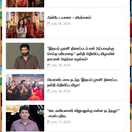
அன்பே டயானா – விமர்சனம்
July 18, 2026
”இதயம் முரளி’ திரைப்படம் என் அப்பாவுக்கு
செய்த மரியாதை”: நன்றி அறிவிப்பு விழாவில்
நாயகன் அதர்வா உருக்கம்!
July 18, 2026
பிரமாண்டமாக நடந்த ‘இதயம் முரளி’ திரைப்பட
நன்றி அறிவிப்பு விழா!
July 18, 2026
”ஊடகவியலாளர் விஜயனுக்கு என்ன நடந்தது?”
-சமஸ் பதிவு
July 17, 2026