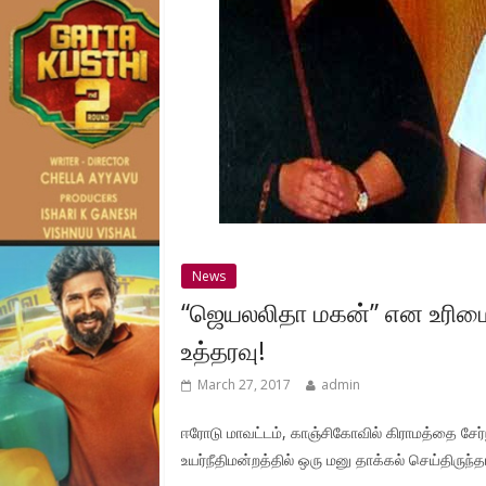
News
“ஜெயலலிதா மகன்” என உரிமை
உத்தரவு!
March 27, 2017
admin
ஈரோடு மாவட்டம், காஞ்சிகோவில் கிராமத்தை சேர
உயர்நீதிமன்றத்தில் ஒரு மனு தாக்கல் செய்திருந்த