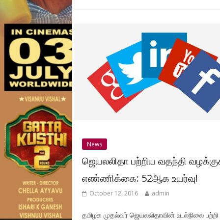
News
ஜெயலலிதா பற்றிய வதந்தி வழக்கு
எண்ணிக்கை: 52ஆக உயர்வு!
October 12, 2016
admin
தமிழக முதல்வர் ஜெயலலிதாவின் உடல்நிலை பற்றி