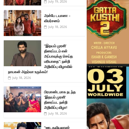
July 19, 2026
அன்பே டயானா –
விமர்சனம்
July 18, 2026
”இதயம் முரளி’
திரைப்படம் என்
அப்பாவுக்கு செய்த
மரியாதை”: நன்றி
அறிவிப்பு விழாவில்
நாயகன் அதர்வா உருக்கம்!
July 18, 2026
பிரமாண்டமாக நடந்த
‘இதயம் முரளி’
திரைப்பட நன்றி
அறிவிப்பு விழா!
July 18, 2026
”ஊடகவியலாளர்