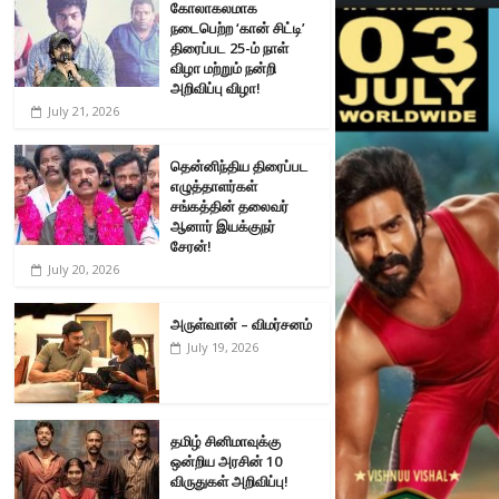
கோலாகலமாக
நடைபெற்ற ‘கான் சிட்டி’
திரைப்பட 25-ம் நாள்
விழா மற்றும் நன்றி
அறிவிப்பு விழா!
July 21, 2026
தென்னிந்திய திரைப்பட
எழுத்தாளர்கள்
சங்கத்தின் தலைவர்
ஆனார் இயக்குநர்
சேரன்!
July 20, 2026
அருள்வான் – விமர்சனம்
July 19, 2026
தமிழ் சினிமாவுக்கு
ஒன்றிய அரசின் 10
விருதுகள் அறிவிப்பு!