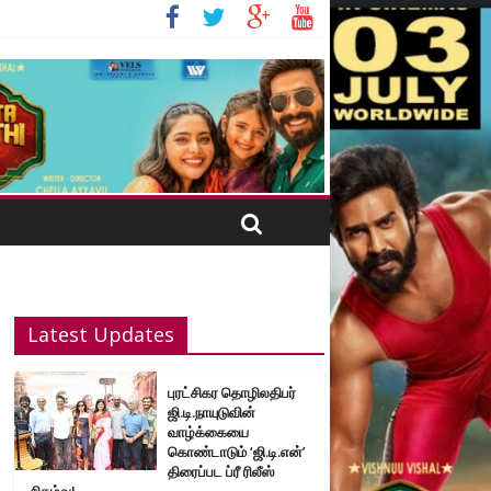
Latest Updates
புரட்சிகர தொழிலதிபர்
ஜி.டி.நாயுடுவின்
வாழ்க்கையை
கொண்டாடும் ‘ஜி.டி.என்’
திரைப்பட ப்ரீ ரிலீஸ்
நிகழ்வு!