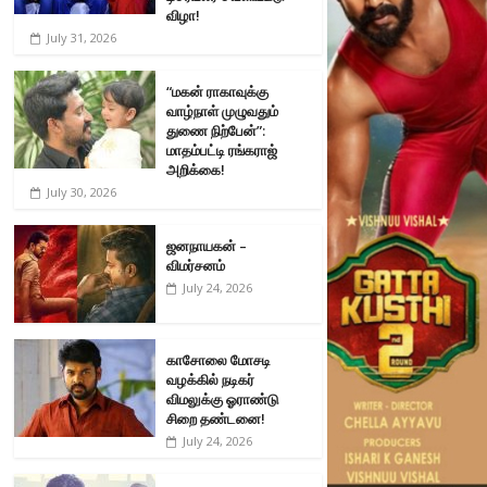
விழா!
July 31, 2026
“மகன் ராகாவுக்கு
வாழ்நாள் முழுவதும்
துணை நிற்பேன்”:
மாதம்பட்டி ரங்கராஜ்
அறிக்கை!
July 30, 2026
ஜனநாயகன் –
விமர்சனம்
July 24, 2026
காசோலை மோசடி
வழக்கில் நடிகர்
விமலுக்கு ஓராண்டு
சிறை தண்டனை!
July 24, 2026