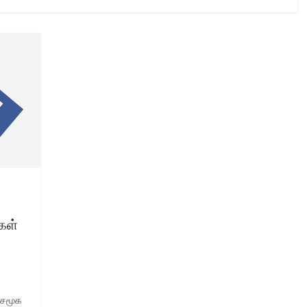
கள்
 சமூக