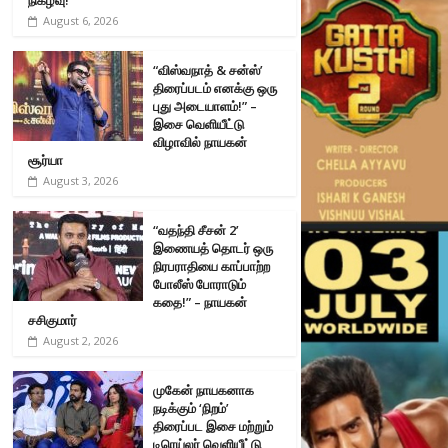
August 6, 2026
“விஸ்வநாத் & சன்ஸ்’
திரைப்படம் எனக்கு ஒரு
புது அடையாளம்!” –
இசை வெளியீட்டு
விழாவில் நாயகன்
சூர்யா
August 3, 2026
“வதந்தி சீசன் 2’
இணையத் தொடர் ஒரு
நிரபராதியை காப்பாற்ற
போலீஸ் போராடும்
கதை!” – நாயகன்
சசிகுமார்
August 2, 2026
முகேன் நாயகனாக
நடிக்கும் ‘நிறம்’
திரைப்பட இசை மற்றும்
டிரெய்லர் வெளியீட்டு