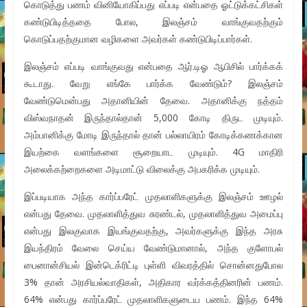
கொடுத்து பணம் வினியோகிப்பது எப்படி என்பதை ஓட்டுக்கட்சிகள்
கண்டுபிடித்ததை போல, இலஞ்சம் வாங்குவதற்கும்
கொடுப்பதற்குமான வழிகளை அவர்கள் கண்டுபிடிப்பார்கள்.
இலஞ்சம் எப்படி வாங்குவது என்பதை ஆர்.டிஓ ஆபிசில் பார்க்கக்
கூடாது. வேறு எங்கே பார்க்க வேண்டும்? இலஞ்சம்
வேண்டுமென்பது அதானியின் தேவை. அதானிக்கு நத்தம்
விஸ்வநாதன் இருந்தால்தான் 5,000 கோடி திருட முடியும்.
அம்பானிக்கு மோடி இருந்தால் தான் பல்லாயிரம் கோடிக்கணக்கான
இயற்கை வளங்களை சூறையாட முடியும். 4G மாதிரி
அலைக்கற்றைகளை அடிமாட்டு விலைக்கு அபகரிக்க முடியும்.
இப்படியாக அந்த கார்ப்பரேட் முதலாளிகளுக்கு இலஞ்சம் ஊழல்
என்பது தேவை. முதலாளித்துவ சுரண்டல், முதலாளித்துவ அமைப்பு
என்பது இலகுவாக இயங்குவதற்கு, அவர்களுக்கு இந்த அரசு
இயந்திரம் வேலை செய்ய வேண்டுமானால், அந்த குளோபல்
பைனான்சியல் இன்டெக்ரிட்டி புள்ளி விவரத்தில் சொன்னதுபோல
3% தான் அரசியல்வாதிகள், அதிகார வர்க்கத்தினரின் பணம்.
64% என்பது கார்ப்பரேட் முதலாளிகளுடைய பணம். இந்த 64%