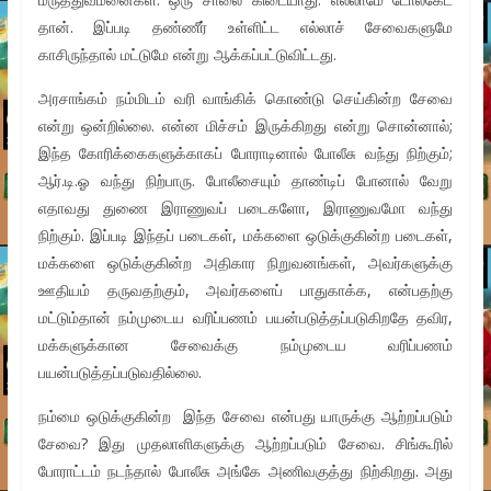
தான். இப்படி தண்ணீர் உள்ளிட்ட எல்லாச் சேவைகளுமே
காசிருந்தால் மட்டுமே என்று ஆக்கப்பட்டுவிட்டது.
அரசாங்கம் நம்மிடம் வரி வாங்கிக் கொண்டு செய்கின்ற சேவை
என்று ஒன்றில்லை. என்ன மிச்சம் இருக்கிறது என்று சொன்னால்;
இந்த கோரிக்கைகளுக்காகப் போராடினால் போலீசு வந்து நிற்கும்;
ஆர்.டி.ஓ வந்து நிற்பாரு. போலீசையும் தாண்டிப் போனால் வேறு
எதாவது துணை இராணுவப் படைகளோ, இராணுவமோ வந்து
நிற்கும். இப்படி இந்தப் படைகள், மக்களை ஒடுக்குகின்ற படைகள்,
மக்களை ஒடுக்குகின்ற அதிகார நிறுவனங்கள், அவர்களுக்கு
ஊதியம் தருவதற்கும், அவர்களைப் பாதுகாக்க, என்பதற்கு
மட்டும்தான் நம்முடைய வரிப்பணம் பயன்படுத்தப்படுகிறதே தவிர,
மக்களுக்கான சேவைக்கு நம்முடைய வரிப்பணம்
பயன்படுத்தப்படுவதில்லை.
நம்மை ஒடுக்குகின்ற இந்த சேவை என்பது யாருக்கு ஆற்றப்படும்
சேவை? இது முதலாளிகளுக்கு ஆற்றப்படும் சேவை. சிங்கூரில்
போராட்டம் நடந்தால் போலீசு அங்கே அணிவகுத்து நிற்கிறது. அது