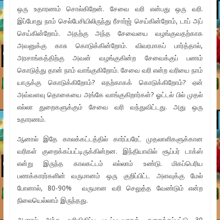
ஒரு உதாரணம் சொல்கிறேன். சேவை வரி என்பது ஒரு வரி.
இப்போது நாம் செல்பேசியிலிருந்து ரீசார்ஜ் செய்கின்றோம், டாப் அப்
செய்கின்றோம். அதற்கு அந்த சேவையை வழங்குவதற்காக
அவனுக்கு காசு கொடுக்கின்றோம். விவரமாகப் பார்த்தால்,
அரசாங்கத்திற்கு அவன் வழங்குகின்ற சேவைக்குப் பணம்
கொடுத்து தான் நாம் வாங்குகிறோம். சேவை வரி என்ற வரியை நாம்
யாருக்கு கொடுக்கிறோம்? எதற்காகக் கொடுக்கிறோம்? ஏன்
அவ்வளவு தொகையை அங்கே வாங்குகிறார்கள்? ஓட்டல் பில் முதல்
எல்லா துறைகளுக்கும் சேவை வரி வந்துவிட்டது. அது ஒரு
உதாரணம்.
ஆனால் இதே காலக்கட்டத்தில் கார்ப்பரேட் முதலாளிகளுக்கான
வரிகள் குறைக்கப்பட்டிருக்கின்றன. இந்தியாவில் சூப்பர் டாக்ஸ்
என்று இருந்த காலகட்டம் எல்லாம் உண்டு. மிகப்பெரிய
பணக்காரர்களின் வருமானம் ஒரு குறிப்பிட்ட அளவுக்கு மேல்
போனால், 80-90% வருமான வரி செலுத்த வேண்டும் என்ற
நிலையெல்லாம் இருந்தது.
ஆனால் அந்த வரிவிதிப்பு படிப்படியாகக் குறைக்கப்பட்டு 30