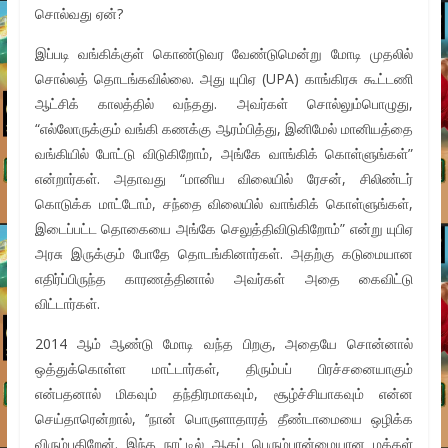
சொல்வது ஏன்?
இப்படி வங்கிக்குள் கொண்டுவர வேண்டுமென்று மோடி முதலில்
சொல்லத் தொடங்கவில்லை. அது யுபிஏ (UPA) காங்கிரசு கூட்டணி
ஆட்சிக் காலத்தில் வந்தது. அவர்கள் சொல்லும்பொழுது,
“எல்லோருக்கும் வங்கி கணக்கு ஆரம்பித்து, இனிமேல் மானியத்தை
வங்கியில் போட்டு விடுகிறோம், அங்கே வாங்கிக் கொள்ளுங்கள்”
என்றார்கள். அதாவது “மானிய விலையில் ரேசன், சிலிண்டர்
கொடுக்க மாட்டோம், சந்தை விலையில் வாங்கிக் கொள்ளுங்கள்,
இடைப்பட்ட தொகையை அங்கே செலுத்திவிடுகிறோம்” என்று யுபிஏ
அரசு இருக்கும் போதே தொடங்கினார்கள். அதற்கு கடுமையான
எதிர்ப்பிருந்த காரணத்தினால் அவர்கள் அதை கைவிட்டு
விட்டார்கள்.
2014 ஆம் ஆண்டு மோடி வந்த பிறகு, அதையே சொன்னால்
ஒத்துக்கொள்ள மாட்டார்கள், திரும்பப் பிரச்சனையாகும்
என்பதனால் மிகவும் தந்திரமாகவும், சூழ்ச்சியாகவும் என்ன
செய்தாரென்றால், ‘’நான் பொருளாதாரத் தீண்டாமையை ஒழிக்க
விரும்புகிறேன். இந்த நாட்டில் ஆகப் பெரும்பான்மையான மக்கள்