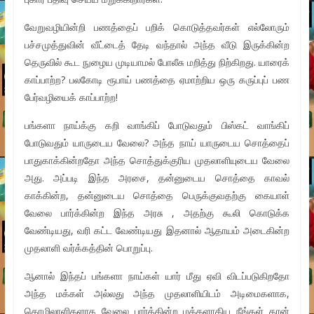
வேறுவழியின்றி பணத்தைப் பறிக் கொடுத்தவர்கள் எல்லோரும்
பச்சமுத்துவின் வீட்டைத் தேடி வந்தால் அந்த வீடு இருக்கின்ற
தெருவில் கூட நுழைய முடியாமல் போலீசு மறித்து நிற்கிறது. யாரைக்
காப்பாற்ற? பலகோடி ரூபாய் பணத்தை ஏமாற்றிய ஒரு கருப்புப் பண
பேர்வழியைக் காப்பாற்ற!
பங்களா நாய்க்கு கறி வாங்கிப் போடுவதும் பிஸ்கட் வாங்கிப்
போடுவதும் யாருடைய வேலை? அந்த நாய் யாருடைய சொத்தைப்
பாதுகாக்கின்றதோ அந்த சொத்துக்குரிய முதலாளியுடைய வேலை
அது. அப்படி இந்த அரசை, தன்னுடைய சொத்தை காவல்
காக்கின்ற, தன்னுடைய சொத்தை பெருக்குவதற்கு கையாள்
வேலை பார்க்கின்ற இந்த அரசு , அதற்கு கூலி கொடுக்க
வேண்டியது, வரி கட்ட வேண்டியது இதனால் ஆதாயம் அடைகின்ற
முதலாளி வர்க்கத்தின் பொறுப்பு.
ஆனால் இந்தப் பங்களா நாய்கள் யார் மீது ஏவி விடப்படுகிறதோ
அந்த மக்கள் அல்லது அந்த முதலாளியிடம் அடிமைகளாக,
தொழிலாளிகளாக வேலை பார்க்கின்ற மக்களாகிய நீங்கள் தான்