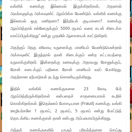
வங்கிக் கணக்கு இல்லாமல் இருக்கிறார்கள், அதனால்
அவர்களுக்கு அக்கவுண்ட் ஆரம்பிக்க வேண்டும். வங்கிக் கணக்கு
இல்லாமல் ஒரு மனிதனா? இந்தியக் குடிமகனா?. கணக்கு
ஆரம்பித்தால் எல்லோருக்கும் 5000 ரூபாய் வரை கடன் கிடைக்க
வாய்ப்பிருக்கிறது” என்று முதலில் ஆசையைக் காட்டுகிறார்.
அதற்குப் பிறகு எரிவாயு உருளைக்கு மானியம் வேண்டுமென்றால்
அக்கவுண்ட் இருந்தால் தான் கிடைக்கும் என்ற கட்டாயத்தை
உருவாக்குகிறார். இன்றைக்கு உணவுக்கு அதாவது ரேசனுக்கும்,
ரேசன் கடைக்குப் பதிலாக ரேசன் மானியம் வரப் போகிறது.
அதற்கான ஏற்பாடுகள் நடந்து கொண்டிருக்கிறது.
இதில் வங்கிக் கணக்குகளை 23 கோடி பேர்
ஆரம்பித்திருக்கிறார்கள் என்பதைச் சாதனையாகக் கூறிக்
கொள்கிறார்கள். இதெல்லாம் மோசடியான (Fraud) கணக்கு. வங்கி
ஊழியர்களே 1 ரூபாய், 2 ரூபாய், 5 ரூபாய் என்று போட்டுத்
தொடங்கிய கணக்குகள் தான் என்பது அம்பலமாயிருக்கிறது.
அந்தக் கணக்குகளில் யாரும் பரிவர்த்தனை செய்து