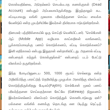
கொள்வதில்லை, அதெல்லாம் செயல்படாத கணக்குகள் (Dead
Account) என்பதும் அம்பலமாயிருக்கிறது. இருந்தாலும் கூட
எப்படியாவது வங்கி மூலமாக பரிவர்த்தனை செய்ய வைக்க
வேண்டும் என்ற முயற்சியிலே இவர்கள் தீவிரமாக ஈடுபடுகிறார்கள்.
தினமலர் பத்திரிக்கையில் ஒரு செய்தி வெளியிட்டனர். “செல்போன்
ஆப் (Mobile App) வழியாக காய்கறிகள் வாங்கலாம்,
பூக்காரம்மாவுக்கு பணம் கொடுக்கலாம், எப்படி கொடுக்கலாம்?
இனி எதிர்காலம் என்பது இதுதான் என்றாகிவிட்டது. அதனால் எப்படி
என்பதைக் கற்றுக் கொள்ளுங்கள்” என்பதைப் படம் போட்டு
விளக்கம் தருகிறார்கள்.
இந்த மோடியினுடைய 500, 1000 ரூபாய் செல்லாது என்ற
அறிவிப்பிற்கு பாராட்டுத் தெரிவித்து முழுபக்க அளவிற்கு விளம்பரம்
கொடுத்திருக்கிறது பேடிஎம்(Paytm). செல்போன் மூலம் பணப்
பரிவர்த்தனை செய்வதற்கான கேட்வே (Gateway) நிறுவனம்.
இவர்களெல்லாம் விளம்பரம் கொடுத்துக் கொண்டாடுவது ஏன்?
மக்களை வங்கிக் கணக்கு தொடங்கு என பிடித்து நெட்டித்
தள்ளுவது ஏன்? என்பதுதான் கேள்வி.