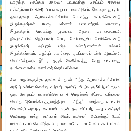
யாருக்கு செய்கிற சேவை? டாடாவிற்கு செய்யும் சேவை.
எஸ்.ஆர்.எம் (S.R.M), பிரபல கருப்புப் பண அதிபர். இன்றைக்கு புதிய
தலைமுறை தொலைக்காட்சியில் பொளந்து கட்டிக்கொண்டு
இருக்கிறார்கள். மோடி பின்னால் உரையாற்றிக் கொண்டு
இருக்கிறார். மோடிக்கு முன்பாக அந்தத் தொலைகாட்சி
நிகழ்ச்சியின் நெறியாளர் மோடி பேசியதையே பேசிக்கொண்டு
இருக்கிறார். அப்புறம் மற்ற பங்கேற்பாளர்கள் எல்லாம்
இருக்கின்றனர். கருப்புப் பணத்தை ஒழிப்பதைப் பற்றி ஆராய்ச்சி
செய்கின்றனர். இப்படி ஒருக் கேலிக்கூத்து வேறு எங்காவது
நடக்குமா என்று எனக்குத் தெரியவில்லை.
சில மாதங்களுக்கு முன்னால் தான் அந்த தொலைக்காட்சியின்
அதிபர் உள்ளே சென்று வந்தார். துண்டு சீட்டுல ரூ.50 இலட்சமும்,
ஒரு கோடியும் வாங்கிக்கொண்டு மெடிக்கல் சீட்டை விற்பனை
செய்த அயோக்கியத்தனத்திற்காக அந்தப் பணத்தை வாங்கிக்
கொண்டு அவரது கையாள் மதன் ஓடி விட்டார், அது எனக்குத்
தெரியாது என்று கூறினார் அவர். கமிசனர் ஆபிசுக்குப் போய்
மக்கள் புகார் கொடுத்தால் புகாரை எடுக்க மாட்டேன் என்கிறார்கள்.
புகார் பதிவு செய்ய மறுக்கிறார்கள்.