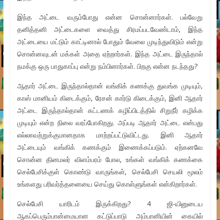
இந்த அட்டை வரும்போது என்ன சொன்னார்கள். பல்வேறு
தனித்தனி அட்டைகளை வைத்து சிரமப்படவேண்டாம், இந்த
அட்டையை மட்டும் காட்டினால் போதும் வேலை முடிந்துவிடும் என்று
சொன்னவுடன் மக்கள் அதை ஏற்றார்கள். இந்த அட்டை இருந்தால்
நமக்கு ஒரு பாதுகாப்பு என்று நம்பினார்கள். பிறகு என்ன நடந்தது?
ஆதார் அட்டை இருந்தால்தான் வங்கிக் கணக்கு துவங்க முடியும்,
காஸ் மானியம் கிடைக்கும், ரேசன் கார்டு கிடைக்கும், இனி ஆதார்
அட்டை இருந்தால்தான் கட்டணக் கழிப்பிடத்தில் சிறுநீர் கழிக்க
முடியும் என்ற நிலை வரப்போகிறது. அப்படி ஆதார் அட்டை என்பது
எல்லாவற்றுக்குமானதாக மாற்றப்பட்டுவிட்டது. இனி ஆதார்
அட்டையும் வங்கிக் கணக்கும் இணைக்கப்படும். ஏற்கனவே
சொன்ன தினமலர் விளம்பரம் போல, உங்கள் வங்கிக் கணக்கை
செல்பேசிக்குள் கொண்டு வாருங்கள், செல்பேசி செயலி மூலம்
உங்களது பரிவர்த்தனையை செய்து கொள்ளுங்கள் என்கிறார்கள்.
செல்பேசி யாரிடம் இருக்கிறது? 4 ஜி-யினுடைய
ஆகப்பெரும்பான்மையான கட்டுப்பாடு அம்பானியின் கையில்