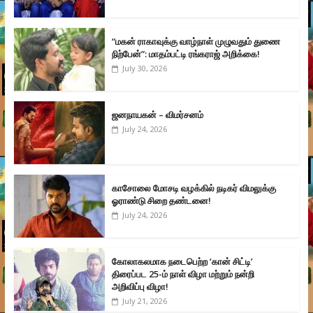
“மகன் ராகாவுக்கு வாழ்நாள் முழுவதும் துணை
நிற்பேன்”: மாதம்பட்டி ரங்கராஜ் அறிக்கை!
July 30, 2026
ஜனநாயகன் – விமர்சனம்
July 24, 2026
காசோலை மோசடி வழக்கில் நடிகர் விமலுக்கு
ஓராண்டு சிறை தண்டனை!
July 24, 2026
கோலாகலமாக நடைபெற்ற ‘கான் சிட்டி’
திரைப்பட 25-ம் நாள் விழா மற்றும் நன்றி
அறிவிப்பு விழா!
July 21, 2026