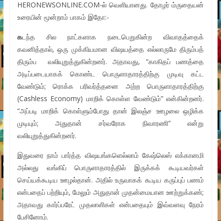
HERONEWSONLINE.COM-ல் வெளியானது. தோழர் ம்ருதையன்
உரையின் மூன்றாம் பாகம் இதோ:-
க
டந்த சில நாட்களாக நடைபெறுகின்ற விவாதத்தைக்
கவனித்தால், ஒரு முக்கியமான விஷயத்தை எல்லாருமே திரும்பத்
திரும்ப வலியுறுத்துகின்றனர். அதாவது, “காகிதப் பணத்தை
அடிப்படையாகக் கொண்ட பொருளாதாரத்திற்கு முடிவு கட்ட
வேண்டும்; ரொக்க பரிவர்த்தனை அற்ற பொருளாதாரத்திற்கு
(Cashless Economy) மாறிக் கொள்ள வேண்டும்” என்கின்றனர்.
“அப்படி மாறிக் கொள்ளும்போது தான் இலஞ்ச ஊழலை ஒழிக்க
முடியும்; அதுதான் சர்வரோக நிவாரணி” என்று
வலியுறுத்துகின்றனர்.
இதுவரை நாம் பார்த்த விஷயங்களெல்லாம் கேஷ்லெஸ் எக்கானமி
அல்லது வங்கிப் பொருளாதாரத்தில் இருக்கக் கூடியவர்கள்
செய்யக்கூடிய ஊழல்தான். அதில் உருவாகக் கூடிய கருப்புப் பணம்
என்பதைப் பற்றியும், மேலும் அதுதான் முதன்மையான ஊற்றுக்கண்;
அதாவது கார்ப்பரேட் முதலாளிகள் என்பதையும் இவ்வளவு நேரம்
பேசினோம்.