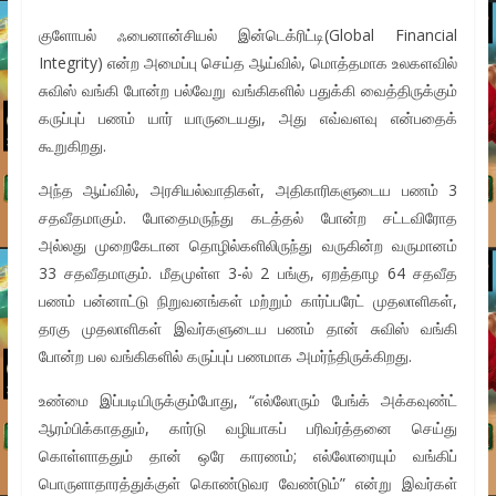
குளோபல் ஃபைனான்சியல் இன்டெக்ரிட்டி(Global Financial
Integrity) என்ற அமைப்பு செய்த ஆய்வில், மொத்தமாக உலகளவில்
சுவிஸ் வங்கி போன்ற பல்வேறு வங்கிகளில் பதுக்கி வைத்திருக்கும்
கருப்புப் பணம் யார் யாருடையது, அது எவ்வளவு என்பதைக்
கூறுகிறது.
அந்த ஆய்வில், அரசியல்வாதிகள், அதிகாரிகளுடைய பணம் 3
சதவீதமாகும். போதைமருந்து கடத்தல் போன்ற சட்டவிரோத
அல்லது முறைகேடான தொழில்களிலிருந்து வருகின்ற வருமானம்
33 சதவீதமாகும். மீதமுள்ள 3-ல் 2 பங்கு, ஏறத்தாழ 64 சதவீத
பணம் பன்னாட்டு நிறுவனங்கள் மற்றும் கார்ப்பரேட் முதலாளிகள்,
தரகு முதலாளிகள் இவர்களுடைய பணம் தான் சுவிஸ் வங்கி
போன்ற பல வங்கிகளில் கருப்புப் பணமாக அமர்ந்திருக்கிறது.
உண்மை இப்படியிருக்கும்போது, “எல்லோரும் பேங்க் அக்கவுண்ட்
ஆரம்பிக்காததும், கார்டு வழியாகப் பரிவர்த்தனை செய்து
கொள்ளாததும் தான் ஒரே காரணம்; எல்லோரையும் வங்கிப்
பொருளாதாரத்துக்குள் கொண்டுவர வேண்டும்” என்று இவர்கள்