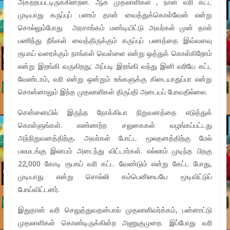
அகற்றப்பட்டிருக்கின்றன. ஆக முதலாளிகள் , நான் வரி கட்ட
முடியாது கருப்புப் பணம் தான் வைத்துக்கொள்வேன் என்று
சொல்லும்போது அரசாங்கம் மண்டியிட்டு அவர்கள் முன் தாள்
பணிந்து நீங்கள் வைத்திருக்கும் கருப்புப் பணத்தை இவ்வளவு
ரூபாய் வரைக்கும் நாங்கள் வெள்ளை என்று ஒத்துக் கொள்கிறோம்
என்று இறங்கி வருகிறது; அப்படி இறங்கி வந்து இனி வரியே கட்ட
வேண்டாம், வரி என்று ஒன்றும் உங்களுக்கு கிடையாதுப்பா என்று
சொன்னாலும் இந்த முதலாளிகள் திருப்தி அடையப் போவதில்லை.
சென்னையில் இருந்த நோக்கியா நிறுவனத்தை எடுத்துக்
கொள்ளுங்கள். எண்ணற்ற சலுகைகள் வழங்கப்பட்டது
அந்நிறுவனத்திற்கு. அவர்கள் போட்ட மூலதனத்திற்கு மேல்
பலமடங்கு இலாபம் அடைந்து விட்டார்கள். எல்லாம் முடிந்த பிறகு
22,000 கோடி ரூபாய் வரி கட்ட வேண்டும் என்று கேட்ட போது,
முடியாது என்று சொல்லி கம்பெனியையே மூடிவிட்டுப்
போய்விட்டனர்.
இதுதான் வரி செலுத்துவதன்பால் முதலாளிவர்க்கம், பன்னாட்டு
முதலாளிகள் கொண்டிருக்கின்ற அணுகுமுறை. இப்போது வரி