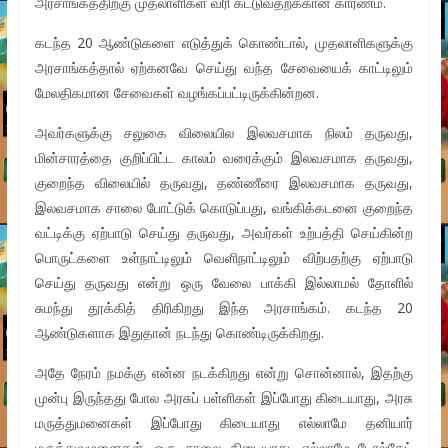
அரசாங்கத்திற்கு முதலாளிகள் வரி கட்டுவதற்க்கான காரணம்.
கடந்த 20 ஆண்டுகளை எடுத்துக் கொண்டால், முதலாளிகளுக்கு
அரசாங்கத்தால் ஏற்கனவே செய்து வந்த சேவையைக் காட்டிலும்
மேலதிகமான சேவைகள் வழங்கப்பட்டிருக்கின்றன.
அவர்களுக்கு சலுகை விலையில இலவசமாக நிலம் தருவது,
மின்சாரத்தை குறிப்பிட்ட காலம் வரைக்கும் இலவசமாக தருவது,
குறைந்த விலையில் தருவது, தண்ணீரை இலவசமாக தருவது,
இலவசமாக சாலை போட்டுக் கொடுப்பது, வங்கிக்கடனை குறைந்த
வட்டிக்கு ஏற்பாடு செய்து தருவது, அவர்கள் உற்பத்தி செய்கின்ற
பொருட்களை உள்நாட்டிலும் வெளிநாட்டிலும் விற்பதற்கு ஏற்பாடு
செய்து தருவது என்று ஒரு வேலை பாக்கி இல்லாமல் தோளில்
சுமந்து தூக்கித் திரிகிறது இந்த அரசாங்கம். கடந்த 20
ஆண்டுகளாக இதுதான் நடந்து கொண்டிருக்கிறது.
அதே நேரம் நமக்கு என்ன நடக்கிறது என்று சொன்னால், இதற்கு
முன்பு இருந்தது போல அரசுப் பள்ளிகள் இப்போது கிடையாது, அரசு
மருத்துமனைகள் இப்போது கிடையாது எல்லாமே தனியார்
மருத்துவமனைகள். ஒரு சாலை கிடையாது. எல்லாமே டோல்கேட்