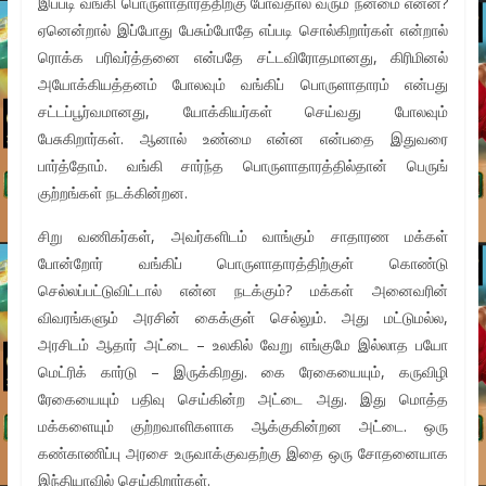
இப்படி வங்கி பொருளாதாரத்திற்கு போவதால் வரும் நன்மை என்ன?
ஏனென்றால் இப்போது பேசும்போதே எப்படி சொல்கிறார்கள் என்றால்
ரொக்க பரிவர்த்தனை என்பதே சட்டவிரோதமானது, கிரிமினல்
அயோக்கியத்தனம் போலவும் வங்கிப் பொருளாதாரம் என்பது
சட்டப்பூர்வமானது, யோக்கியர்கள் செய்வது போலவும்
பேசுகிறார்கள். ஆனால் உண்மை என்ன என்பதை இதுவரை
பார்த்தோம். வங்கி சார்ந்த பொருளாதாரத்தில்தான் பெருங்
குற்றங்கள் நடக்கின்றன.
சிறு வணிகர்கள், அவர்களிடம் வாங்கும் சாதாரண மக்கள்
போன்றோர் வங்கிப் பொருளாதாரத்திற்குள் கொண்டு
செல்லப்பட்டுவிட்டால் என்ன நடக்கும்? மக்கள் அனைவரின்
விவரங்களும் அரசின் கைக்குள் செல்லும். அது மட்டுமல்ல,
அரசிடம் ஆதார் அட்டை – உலகில் வேறு எங்குமே இல்லாத பயோ
மெட்ரிக் கார்டு – இருக்கிறது. கை ரேகையையும், கருவிழி
ரேகையையும் பதிவு செய்கின்ற அட்டை அது. இது மொத்த
மக்களையும் குற்றவாளிகளாக ஆக்குகின்றன அட்டை. ஒரு
கண்காணிப்பு அரசை உருவாக்குவதற்கு இதை ஒரு சோதனையாக
இந்தியாவில் செய்கிறார்கள்.