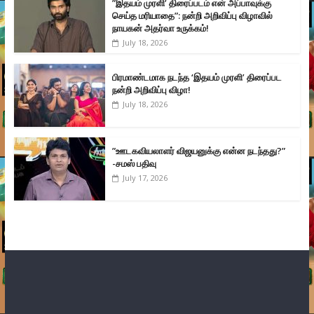
”இதயம் முரளி’ திரைப்படம் என் அப்பாவுக்கு
செய்த மரியாதை”: நன்றி அறிவிப்பு விழாவில்
நாயகன் அதர்வா உருக்கம்!
July 18, 2026
பிரமாண்டமாக நடந்த ‘இதயம் முரளி’ திரைப்பட
நன்றி அறிவிப்பு விழா!
July 18, 2026
”ஊடகவியலாளர் விஜயனுக்கு என்ன நடந்தது?”
-சமஸ் பதிவு
July 17, 2026