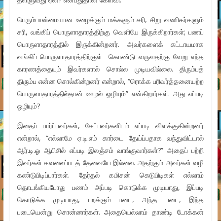
பெரும்பான்மையான உழைக்கும் மக்களும் சரி, சிறு வணிகர்களும்
சரி, வங்கிப் பொருளாதாரத்திற்கு வெளியே இருக்கிறார்கள்; பணப்
பொருளாதாரத்தில் இருக்கின்றனர். அவர்களைக் கட்டாயமாக
வங்கிப் பொருளாதாரத்திற்குள் கொண்டு வருவதற்கு வேறு எந்த
காரணத்தையும் இவர்களால் சொல்ல முடியவில்லை. திரும்பத்
திரும்ப என்ன சொல்கின்றனர் என்றால், “ரொக்க பரிவர்த்தனையற்ற
பொருளாதாரத்தில்தான் ஊழல் ஒழியும்” என்கிறார்கள். அது எப்படி
ஒழியும்?
இதைப் பார்ப்பவர்கள், கேட்பவர்களிடம் எப்படி விளக்குகின்றனர்
என்றால், “எல்லாமே ஏ.டி.எம் கார்டை தேய்ப்பதாக வந்துவிட்டால்
ஆர்.டி.ஓ ஆபிசில் எப்படி இலஞ்சம் வாங்குவார்கள்?” அதைப் பற்றி
இவர்கள் கவலைப்படத் தேவையே இல்லை. அதற்கும் அவர்கள் வழி
கண்டுபிடிப்பார்கள். தேர்தல் கமிசன் கெடுபிடிகள் எல்லாம்
தொடங்கியபோது பணம் அப்படி கொடுக்க முடியாது, இப்படி
கொடுக்க முடியாது, பறக்கும் படை, அந்த படை, இந்த
படையென்று சொன்னார்கள். அதையெல்லாம் தாண்டி டோக்கன்