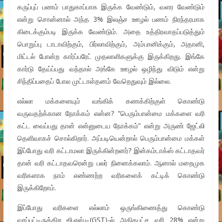
கருப்புப் பணம் பாதுகாப்பாக இருக்க வேண்டும், வளர வேண்டும்
என்று சொன்னால் அந்த 3% இலஞ்ச ஊழல் பணம் நிரந்தரமாக
கிடைக்கும்படி இருக்க வேண்டும். அதை உத்திரவாதப்படுத்தும்
பொறுப்பு டாடாவிற்கும், பிர்லாவிற்கும், அம்பானிக்கும், அதானி,
மிட்டல் போன்ற கார்ப்பரேட் முதலாளிகளுக்கு இருக்கிறது. இங்கே
கார்டு தேய்ப்பது வந்தால் அங்கே ஊழல் ஒழிந்து விடும் என்று
சிந்திப்பதைப் போல முட்டாள்தனம் வேறெதுவும் இல்லை.
எல்லா மக்களையும் வங்கிக் கணக்கிற்குள் கொண்டு
வருவதற்க்கான நோக்கம் என்ன? “பெரும்பான்மை மக்களை வரி
கட்ட வைப்பது தான் என்னுடைய நோக்கம்” என்று அருண் ஜேட்லி
தெளிவாகச் சொல்கிறார். அப்படியென்றால் பெரும்பான்மை மக்கள்
இப்போது வரி கட்டாமலா இருக்கின்றனர்? இன்கம்டாக்ஸ் கட்டாதவர்
தான் வரி கட்டாதவரென்று பலர் நினைக்கலாம். ஆனால் மறைமுக
வரிகளாக நாம் எண்ணற்ற வரிகளைக் கட்டிக் கொண்டு
இருக்கிறோம்.
இப்போது வரிகளை எல்லாம் ஒருங்கிணைத்து கொண்டு
வரப்பட்டிருக்கிற ஜி.எஸ்.டி(GST)-ல் அதிகபட்ச வரி 28% என்று