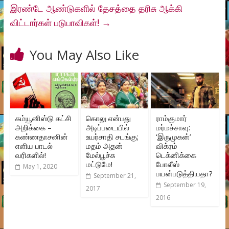
இரண்டே ஆண்டுகளில் தேசத்தை தரிசு ஆக்கி
விட்டார்கள் படுபாவிகள்!
→
You May Also Like
கம்யூனிஸ்டு கட்சி
கொலு என்பது
ராம்குமார்
அறிக்கை –
அடிப்படையில்
மர்மச்சாவு:
கண்ணதாசனின்
உயர்சாதி சடங்கு;
‘இருமுகன்’
எளிய பாடல்
மதம் அதன்
விக்ரம்
வரிகளில்!
மேல்பூச்சு
டெக்னிக்கை
மட்டுமே!
போலீஸ்
May 1, 2020
பயன்படுத்தியதா?
September 21,
September 19,
2017
2016