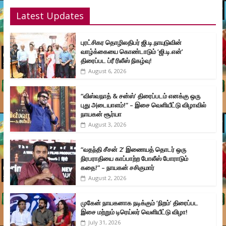
Latest Updates
புரட்சிகர தொழிலதிபர் ஜி.டி.நாயுடுவின்
வாழ்க்கையை கொண்டாடும் ‘ஜி.டி.என்’
திரைப்பட ப்ரீ ரிலீஸ் நிகழ்வு!
August 6, 2026
“விஸ்வநாத் & சன்ஸ்’ திரைப்படம் எனக்கு ஒரு
புது அடையாளம்!” – இசை வெளியீட்டு விழாவில்
நாயகன் சூர்யா
August 3, 2026
“வதந்தி சீசன் 2’ இணையத் தொடர் ஒரு
நிரபராதியை காப்பாற்ற போலீஸ் போராடும்
கதை!” – நாயகன் சசிகுமார்
August 2, 2026
முகேன் நாயகனாக நடிக்கும் ‘நிறம்’ திரைப்பட
இசை மற்றும் டிரெய்லர் வெளியீட்டு விழா!
July 31, 2026