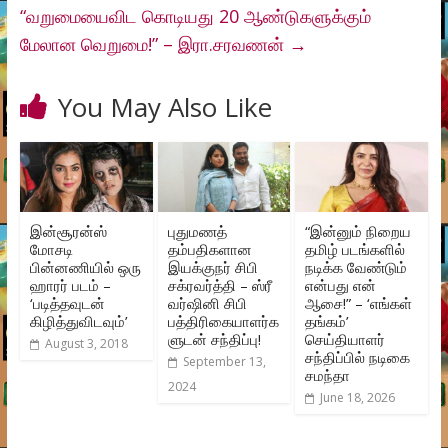
“வறுமையைவிட கொடியது 20 ஆண்டுகளுக்கும்
மேலான வெறுமை!” – இரா.சரவணன்
→
You May Also Like
இன்சூரன்ஸ்
புதுமணத்
“இன்னும் நிறைய
மோசடி
தம்பதிகளான
தமிழ் படங்களில்
பின்னணியில் ஒரு
இயக்குநர் சிபி
நடிக்க வேண்டும்
ஹாரர் படம் –
சக்ரவர்த்தி – ஸ்ரீ
என்பது என்
‘படித்தவுடன்
வர்ஷினி சிபி
ஆசை!” – ‘எங்கள்
கிழித்துவிடவும்’
பத்திரிகையாளர்க
தங்கம்’
ளுடன் சந்திப்பு!
செய்தியாளர்
August 3, 2018
சந்திப்பில் நடிகை
September 13,
சமந்தா
2024
June 18, 2026