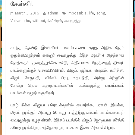
கேள்வி!
,
,
,
March 3, 2016
admin
impossible
life
song
,
,
,
Vairamuthu
without
கேட்கிறார்
வைரமுத்து
கடந்த ஆண்டு இலக்கியப் படைப்புகளை எழுத அதிக நேரம்
ஒதுக்கியிருந்தார் கவிஞர் வைரமுத்து. இந்த ஆண்டு அதற்கான
நேரத்தைக் குறைத்துக்கொண்டு, அதிகமான நேரத்தைத் திரைப்
பாடல்களுக்குச் செலவிடுகிறார். விஜய், சூர்யா, விஷால், கார்த்தி,
விஜய் சேதுபதி, விக்ரம் பிரபு, உதயநிதி, அல்லு அர்ஜூன்
போன்ற பிரபல கதாநாயகர்களின் படங்களுக்கு பரபரப்பாகப்
பாடல்கள் எழுதி வருகிறார்.
புகழ் மிக்க விஜயா புரொடக்‌ஷன்ஸ் தயாரிக்க, பரதன் இயக்க,
விஜய் நடிக்கும் அவரது 60-வது படத்திற்கு எல்லாப் பாடல்களையும்
வைரமுத்து எழுதுகிறார். இந்தப் படத்தில் விஜய் ஜோடியாக கீர்த்தி
சுரேஷ் நடிக்கிறார். சந்தோஷ் நாராயணன் இசை அமைக்கிறார்.