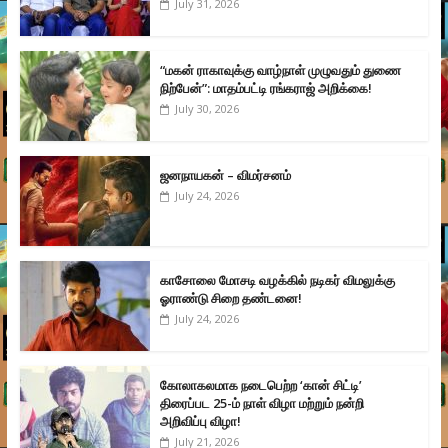
July 31, 2026
“மகன் ராகாவுக்கு வாழ்நாள் முழுவதும் துணை
நிற்பேன்”: மாதம்பட்டி ரங்கராஜ் அறிக்கை!
July 30, 2026
ஜனநாயகன் – விமர்சனம்
July 24, 2026
காசோலை மோசடி வழக்கில் நடிகர் விமலுக்கு
ஓராண்டு சிறை தண்டனை!
July 24, 2026
கோலாகலமாக நடைபெற்ற ‘கான் சிட்டி’
திரைப்பட 25-ம் நாள் விழா மற்றும் நன்றி
அறிவிப்பு விழா!
July 21, 2026