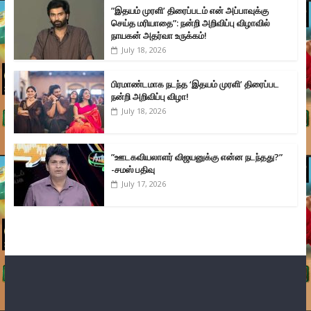
”இதயம் முரளி’ திரைப்படம் என் அப்பாவுக்கு
செய்த மரியாதை”: நன்றி அறிவிப்பு விழாவில்
நாயகன் அதர்வா உருக்கம்!
July 18, 2026
பிரமாண்டமாக நடந்த ‘இதயம் முரளி’ திரைப்பட
நன்றி அறிவிப்பு விழா!
July 18, 2026
”ஊடகவியலாளர் விஜயனுக்கு என்ன நடந்தது?”
-சமஸ் பதிவு
July 17, 2026