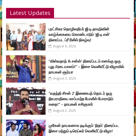
Latest Updates
புரட்சிகர தொழிலதிபர் ஜி.டி.நாயுடுவின்
வாழ்க்கையை கொண்டாடும் ‘ஜி.டி.என்’
திரைப்பட ப்ரீ ரிலீஸ் நிகழ்வு!
August 6, 2026
“விஸ்வநாத் & சன்ஸ்’ திரைப்படம் எனக்கு ஒரு
புது அடையாளம்!” – இசை வெளியீட்டு விழாவில்
நாயகன் சூர்யா
August 3, 2026
“வதந்தி சீசன் 2’ இணையத் தொடர் ஒரு
நிரபராதியை காப்பாற்ற போலீஸ் போராடும்
கதை!” – நாயகன் சசிகுமார்
August 2, 2026
முகேன் நாயகனாக நடிக்கும் ‘நிறம்’ திரைப்பட
இசை மற்றும் டிரெய்லர் வெளியீட்டு விழா!