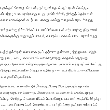
லுக்குள் சென்று கொண்டிருக்கும்போது பெரும் புயல் வீசுகிறது.
்பாற்ற முயல, அவர்களது படகு புயலில் சிக்கி, திக்குத் தெரியாமல்
வர்களை பாகிஸ்தான் கடற்படை கைது செய்து சிறையில் அடைக்கிறது.
ா? தனக்கு நிச்சயிக்கப்பட்ட மாப்பிள்ளையுடன் சத்யாவுக்கு திருமணம்
விகளுக்கு விறுவிறுப்பாகவும், சுவாரஸ்யமாகவும் விடை அளிக்கிறது
த்திருக்கிறார். மீனவராக நடிப்பதற்காக தன்னை முற்றிலுமாக மாற்றி,
து நடை, உடை, பாவனையில் பளிச்சிடுகிறது. காதலில் உருகுவது,
கு ஒரு பிரச்சனை என்றால் முதல் ஆளாக முன்னால் வந்து தட்டிக் கேட்பது,
்படுத்தும் காட்சிகளில் அதிரடி காட்டுவது என கமர்ஷியல் மாஸ் ஹீரோவாக
 வழங்கியிருக்கிறார்.
த்திருக்கிறார். காதலனோடு இருக்கும்போது ஆனந்தத்தில் துள்ளிக்
வே ஏங்குவது, சத்தியத்தை மீறியதற்காக காதலனைக் கைவிட முடிவு
ிடப்பது தெரிந்து அவனை மீட்கப் போராடுவது, காதலன் இடத்தில் இருந்து
பது என பல பரிமாணங்கள் கொண்ட கதாபாத்திரத்தை நன்றாக உள்வாங்கி,