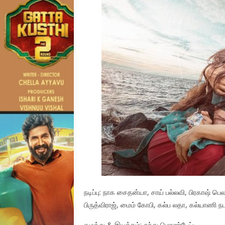
நடிப்பு: நாக சைதன்யா, சாய் பல்லவி, பிரகாஷ் ப
பிருத்விராஜ், மைம் கோபி, கல்ப லதா, கல்யாணி ந
எழுத்து & இயக்கம்: சந்து மொண்டேட்டி