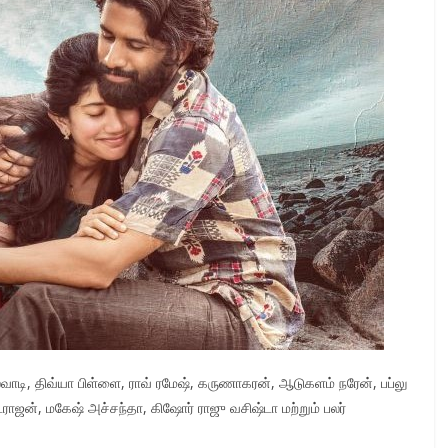
ெலவாடி, திவ்யா பிள்ளை, ராவ் ரமேஷ், கருணாகரன், ஆடுகளம் நரேன், பப்லு
டராஜன், மகேஷ் அச்சந்தா, கிஷோர் ராஜு வசிஷ்டா மற்றும் பலர்