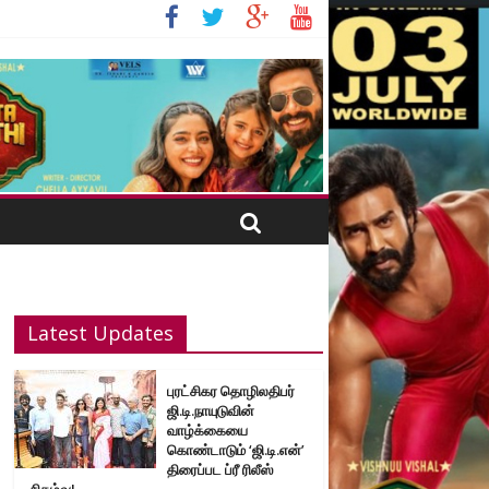
Latest Updates
புரட்சிகர தொழிலதிபர்
ஜி.டி.நாயுடுவின்
வாழ்க்கையை
கொண்டாடும் ‘ஜி.டி.என்’
திரைப்பட ப்ரீ ரிலீஸ்
நிகழ்வு!