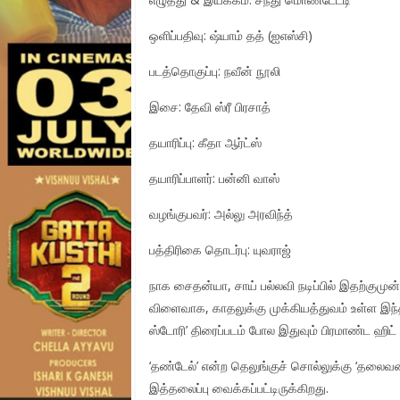
ஒளிப்பதிவு: ஷ்யாம் தத் (ஐஎஸ்சி)
படத்தொகுப்பு: நவீன் நூலி
இசை: தேவி ஸ்ரீ பிரசாத்
தயாரிப்பு: கீதா ஆர்ட்ஸ்
தயாரிப்பாளர்: பன்னி வாஸ்
வழங்குபவர்: அல்லு அரவிந்த்
பத்திரிகை தொடர்பு: யுவராஜ்
நாக சைதன்யா, சாய் பல்லவி நடிப்பில் இதற்குமுன
விளைவாக, காதலுக்கு முக்கியத்துவம் உள்ள இந்த
ஸ்டோரி’ திரைப்படம் போல இதுவும் பிரமாண்ட ஹிட் 
‘தண்டேல்’ என்ற தெலுங்குச் சொல்லுக்கு ‘தலைவன்
இத்தலைப்பு வைக்கப்பட்டிருக்கிறது.