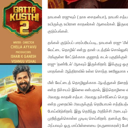
நாயகன் ராஜுவும் ( நாக சைதன்யா), நாயகி சத்யா
உயிருக்கு உயிரான காதலர்கள் ஆனவர்கள். இருவரது
குடும்பங்கள்.
தங்கள் குடும்பப் பாரம்பரியப்படி, நாயகன் ராஜு ’ம
வேட்டை தொழில்’ என்று தான் படத்தில் சொல்லுகிறார
அங்குள்ள சேட்டுக்காக குஜராத் கடல் பகுதிக்குள் ப
ராஜு ‘தண்டேல்’ ஆகவும் இருக்கிறார். இக்குழு ஒரு
மாதங்கள் ஆந்திராவில் உள்ள சொந்த ஊரிலுமாக 
மீன் வேட்டைத் தொழிலுக்காக ஆபத்துகள் நிறைந்த 
என்ற நிச்சயம் இல்லை என்பதால், இத்தொழிலை விட்
அவரது காதலி சத்யா. அவரது நச்சரிப்பைப் பொறுக்
என்ற முறையில் அவருக்குத் தெரியாமல் சத்தியத்த
போய்விடுகிறார். இது தெரிந்து அதிர்ச்சி அடைய
முறித்துக்கொள்ள முடிவு செய்கிறார். தனக்கு வேறு 
அப்பாவும் ஒரு மாப்பிள்ளையை (கருணாகரன்) பேசி,