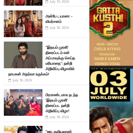
July 19, 2026
அன்பே டயானா –
விமர்சனம்
July 18, 2026
”இதயம் முரளி’
திரைப்படம் என்
அப்பாவுக்கு செய்த
மரியாதை”: நன்றி
அறிவிப்பு விழாவில்
நாயகன் அதர்வா உருக்கம்!
July 18, 2026
பிரமாண்டமாக நடந்த
‘இதயம் முரளி’
திரைப்பட நன்றி
அறிவிப்பு விழா!
July 18, 2026
”ஊடகவியலாளர்