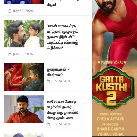
விழா!
July 31, 2026
“மகன் ராகாவுக்கு
வாழ்நாள் முழுவதும்
துணை நிற்பேன்”:
மாதம்பட்டி ரங்கராஜ்
அறிக்கை!
July 30, 2026
ஜனநாயகன் –
விமர்சனம்
July 24, 2026
காசோலை மோசடி
வழக்கில் நடிகர்
விமலுக்கு ஓராண்டு
சிறை தண்டனை!
July 24, 2026