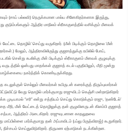
வும் (சாய் பல்லவி) நெருக்கமான பால்ய சினேகிதர்களாக இருந்து,
 குடும்பங்களும் ஆந்திர மாநிலம் ஸ்ரீகாகுளத்தில் வசிக்கும் மீனவக்
ீன் வேட்டை தொழில்’ செய்து வருகிறார். (மீன் பிடிக்கும் தொழிலை ‘மீன்
்கள்.) மேலும், ஆந்திராவிலிருந்து குஜராத்துக்கு ரயிலில் போய்,
டகில் சென்று கூலிக்கு மீன் பிடிக்கும் ஸ்ரீகாகுளம் மீனவக் குழுவுக்கு
 வருடத்தில் ஒன்பது மாதங்கள் குஜராத் கடல் பகுதியிலும், மீதி மூன்று
வாழ்க்கையை நகர்த்திக் கொண்டிருக்கிறது.
கடலுக்குள் செல்லும் மீனவர்கள் உயிருடன் கரைக்குத் திரும்புவார்கள்
டுவிட்டு வேறு தொழில் பார்க்குமாறு ராஜுவிடம் கெஞ்சி மன்றாடுகிறார்
க முடியாமல் “சரி” என்று சத்தியம் செய்து கொடுக்கும் ராஜு, ‘தண்டேல்’
ை மீறி, மீன் வேட்டைத் தொழிலுக்கு தன் குழுவினருடன் கிளம்பி குஜராத்
ும் சத்யா, ஆத்திரம் அடைகிறார். ராஜுவுடனான காதலுறவை
மாப்பிள்ளை பார்க்குமாறு தன் அப்பாவிடம் (பப்லு பிருத்விராஜ்) கூறுகிறார்.
 நிச்சயம் செய்துவிடுகிறார். திருமண ஏற்பாடுகள் நடக்கின்றன.