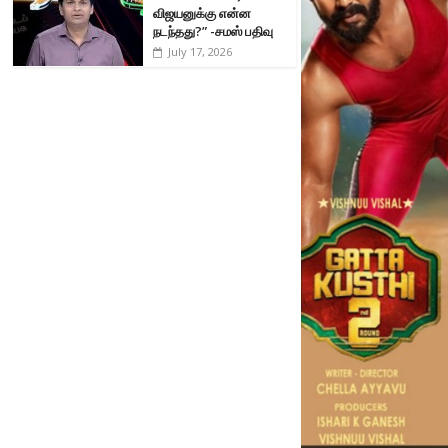
விஜயனுக்கு என்ன
நடந்தது?” -சமஸ் பதிவு
July 17, 2026