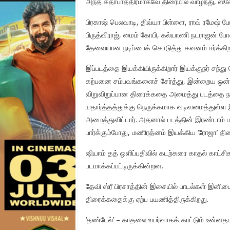
அந்த கதாபாத்திரமாகவே திரையில் வாழ்ந்து, ஸ்கோர
பிரகாஷ் பெலவாடி, திவ்யா பிள்ளை, ராவ் ரமேஷ் 
பிருத்விராஜ், மைம் கோபி, கல்யாணி நடராஜன் போ
தேவையான நடிப்பைக் கொடுத்து கவனம் ஈர்க்கிறா
இப்படத்தை இயக்கியிருக்கிறார் இயக்குநர் சந்த
கற்பனை சம்பவங்களைச் சேர்த்து, இன்றைய ஒன்
விறுவிறுப்பான திரைக்கதை அமைத்து படத்தை நகர
யதார்த்தத்துக்கு நெருக்கமாக வடிவமைத்துள்ள
அமைத்துவிட்டார். அதனால் படத்தின் இரண்டாம் பா
பார்க்கும்போது, மணிரத்னம் இயக்கிய ‘ரோஜா’ த
ஷியாம் தத் ஒளிப்பதிவில் கடற்கரை காதல் காட்ச
படமாக்கப்பட்டிருக்கின்றன.
தேவி ஸ்ரீ பிரசாத்தின் இசையில் பாடல்கள் இனிம
திரைக்கதைக்கு ஏற்ப பயணித்திருக்கிறது.
‘தண்டேல்’ – காதலை உயர்வாகக் காட்டும் உன்னதமான