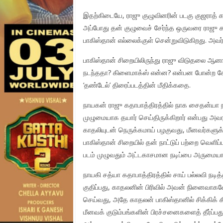
இதற்கிடையே, ராஜு குழுவினரின் படகு குஜராத் கட
அப்போது தன் குழுவைச் சேர்ந்த ஒருவரை ராஜு காப
பாகிஸ்தான் எல்லைக்குள் சென்றுவிடுகிறது. அ
பாகிஸ்தான் சிறையிலிருந்து ராஜு விடுதலை ஆனார
நடந்ததா? கிளைமாக்ஸ் என்ன? என்பன போன்ற கேள்
‘தண்டேல்’ திரைப்படத்தின் மீதிக்கதை.
நாயகன் ராஜு கதாபாத்திரத்தில் நாக சைதன்யா நடி
முழுமையாக தயார் செய்திருக்கிறார் என்பது அவர
காதலியுடன் நெருக்கமாய் பழகுவது, மீனவர்களுக்
பாகிஸ்தான் சிறையில் தன் நாட்டுப் பற்றை வெளிப
படம் முழுவதும் அட்டகாசமான நடிப்பை அருமையாக
நாயகி சத்யா கதாபாத்திரத்தில் சாய் பல்லவி நடி
குதிப்பது, காதலனின் பிரிவில் அவன் நினைவாக
செய்வது, அதே காதலன் பாகிஸ்தானில் சிக்கிக் க
மீனவக் குடும்பங்களின் பிரச்சனைகளைத் தீர்ப்