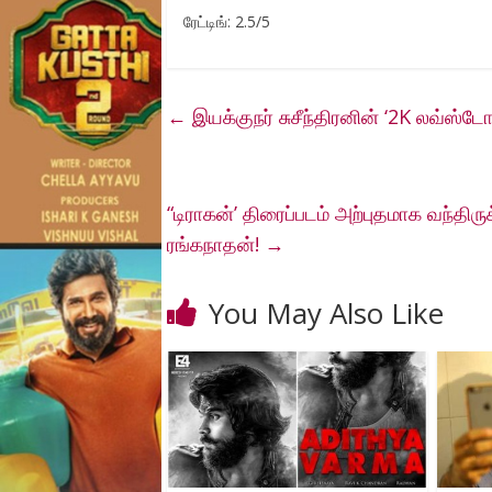
ரேட்டிங்: 2.5/5
←
இயக்குநர் சுசீந்திரனின் ‘2K லவ்ஸ்ட
“டிராகன்’ திரைப்படம் அற்புதமாக வந்திருக்
ரங்கநாதன்!
→
You May Also Like