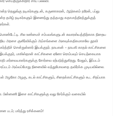
் செய்திருக்கிறார் சாய் பல்லவி.
போன்ற தெலுங்கு நடிகர்களுடன், கருணாகரன், ஆடுகளம் நரேன், பப்லு
ன்ற தமிழ் நடிகர்களும் இணைந்து தத்தமது கதாபாத்திரத்துக்குத்
ர்கள்.
ு மொண்டேட்டி. சில உண்மைச் சம்பவங்களுடன் சுவாரஸ்யத்திற்காக நிறைய
றிய அரசை குளிர்விக்கும் அம்சங்களை அளவுக்கதிகமாகவே தூவி
்த்திச் சென்றுள்ளார் இயக்குநர். நாயகன் – நாயகி காதல் காட்சிகளை
 இயக்குநர், பாகிஸ்தான் காட்சிகளை ஏனோ ரொம்பவும் செயற்கையாக
தி பார்வையாளர்களுக்கு சோர்வை ஏற்படுத்துகிறது. மேலும், இப்படம்
ிரைப்படம் அவ்வப்போது நினைவில் வந்துபோவதை தவிர்க்க முடியவில்லை.
ிகள் அழகோ அழகு, கடல் காட்சிகளும், சிறைக்காட்சிகளும் கூட சிறப்பாக
ை. பின்னணி இசை காட்சிகளுக்கு வலு சேர்க்கும் வகையில்
 படம்; பார்த்து ரசிக்கலாம்!