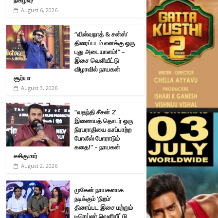
August 6, 2026
“விஸ்வநாத் & சன்ஸ்’
திரைப்படம் எனக்கு ஒரு
புது அடையாளம்!” –
இசை வெளியீட்டு
விழாவில் நாயகன்
சூர்யா
August 3, 2026
“வதந்தி சீசன் 2’
இணையத் தொடர் ஒரு
நிரபராதியை காப்பாற்ற
போலீஸ் போராடும்
கதை!” – நாயகன்
சசிகுமார்
August 2, 2026
முகேன் நாயகனாக
நடிக்கும் ‘நிறம்’
திரைப்பட இசை மற்றும்
டிரெய்லர் வெளியீட்டு