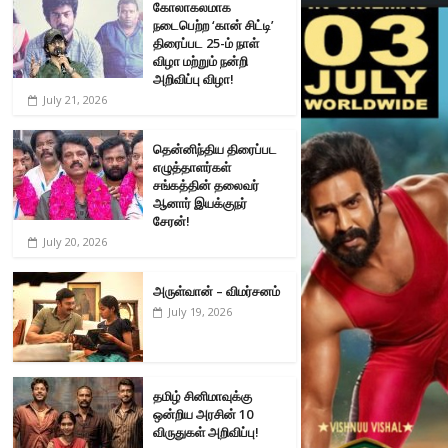
கோலாகலமாக
நடைபெற்ற ‘கான் சிட்டி’
திரைப்பட 25-ம் நாள்
விழா மற்றும் நன்றி
அறிவிப்பு விழா!
July 21, 2026
தென்னிந்திய திரைப்பட
எழுத்தாளர்கள்
சங்கத்தின் தலைவர்
ஆனார் இயக்குநர்
சேரன்!
July 20, 2026
அருள்வான் – விமர்சனம்
July 19, 2026
தமிழ் சினிமாவுக்கு
ஒன்றிய அரசின் 10
விருதுகள் அறிவிப்பு!