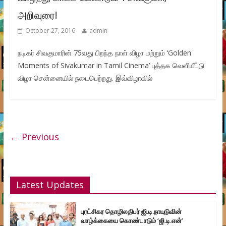
அறிவுரை!
October 27, 2016
admin
நடிகர் சிவகுமாரின் 75வது பிறந்த நாள் விழா மற்றும் ‘Golden
Moments of Sivakumar in Tamil Cinema’ புத்தக வெளியீட்டு
விழா சென்னையில் நடைபெற்றது. இவ்விழாவில்
← Previous
Latest Updates
புரட்சிகர தொழிலதிபர் ஜி.டி.நாயுடுவின்
வாழ்க்கையை கொண்டாடும் ‘ஜி.டி.என்’