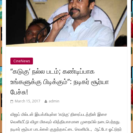
CineNews
“கடுகு’ நல்ல படம்; கண்டிப்பாக
உங்களுக்கு பிடிக்கும்”: நடிகர் சூர்யா
பேச்சு!
March 15, 2017
admin
விஜய் மில்டன் இயக்கியுள்ள ‘கடுகு’ திரைப்படத்தின் இசை
வெளியீட்டு விழா மிகவும் வித்தியாசமான முறையில் நடைபெற்றது.
நடிகர் சூர்யா பாடல்கள் குறுந்தகட்டை வெளியிட, ஆட்டோ ஓட்டுநர்