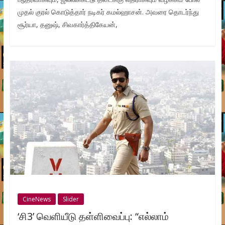
முதல் குரல் கொடுத்தார் நடிகர் கமல்ஹாசன். அவரை தொடர்ந்து
சூர்யா, தனுஷ், சிவகார்த்திகேயன்,
CineNews
Slider
‘சி3’ வெளியீடு தள்ளிவைப்பு: “எல்லாம்