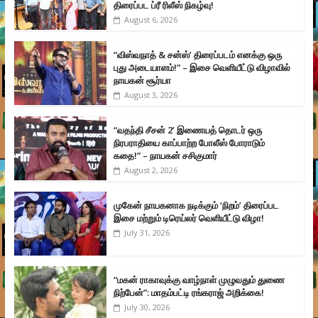
திரைப்பட ப்ரீ ரிலீஸ் நிகழ்வு!
August 6, 2026
“விஸ்வநாத் & சன்ஸ்’ திரைப்படம் எனக்கு ஒரு
புது அடையாளம்!” – இசை வெளியீட்டு விழாவில்
நாயகன் சூர்யா
August 3, 2026
“வதந்தி சீசன் 2’ இணையத் தொடர் ஒரு
நிரபராதியை காப்பாற்ற போலீஸ் போராடும்
கதை!” – நாயகன் சசிகுமார்
August 2, 2026
முகேன் நாயகனாக நடிக்கும் ‘நிறம்’ திரைப்பட
இசை மற்றும் டிரெய்லர் வெளியீட்டு விழா!
July 31, 2026
“மகன் ராகாவுக்கு வாழ்நாள் முழுவதும் துணை
நிற்பேன்”: மாதம்பட்டி ரங்கராஜ் அறிக்கை!
July 30, 2026