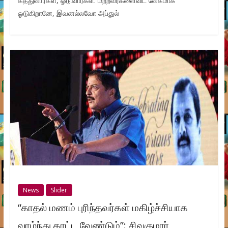
கத்துவார்கள், ஓடுவார்கள். மற்றவர்களைவிட வேகமாக
ஓடுகிறானே, இவனல்லவோ அப்துல்
News
Slider
“காதல் மணம் புரிந்தவர்கள் மகிழ்ச்சியாக
வாழ்ந்து காட்ட வேண்டும்”: சிவகுமார்