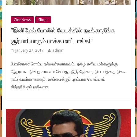
CineNews
Slider
“இனிமேல் போலீஸ் வேடத்தில் நடிக்காதீங்க
சூர்யா! யாரும் பாக்க மாட்டாங்க!”
January 27, 2017
admin
போலீசாரை ரொம்ப நல்லவர்களாகவும், ஏழை எளிய மக்களுக்கு
ஆதரவாக நின்று சாகசம் செய்து, நீதி, நேர்மை, நியாயத்தை நிலை
நாட்டுபவர்களாகவும், உண்மைக்குப் புறம்பாக பொய்யாய்
சித்தரிக்கும் மலிவான