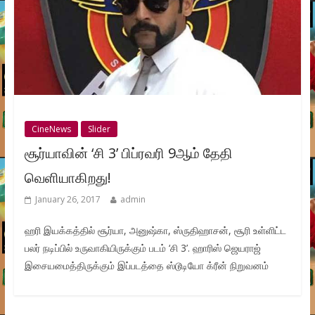
CineNews
Slider
சூர்யாவின் ‘சி 3’ பிப்ரவரி 9ஆம் தேதி
வெளியாகிறது!
January 26, 2017
admin
ஹரி இயக்கத்தில் சூர்யா, அனுஷ்கா, ஸ்ருதிஹாசன், சூரி உள்ளிட்ட
பலர் நடிப்பில் உருவாகியிருக்கும் படம் ‘சி 3’. ஹாரிஸ் ஜெயராஜ்
இசையமைத்திருக்கும் இப்படத்தை ஸ்டூடியோ க்ரீன் நிறுவனம்