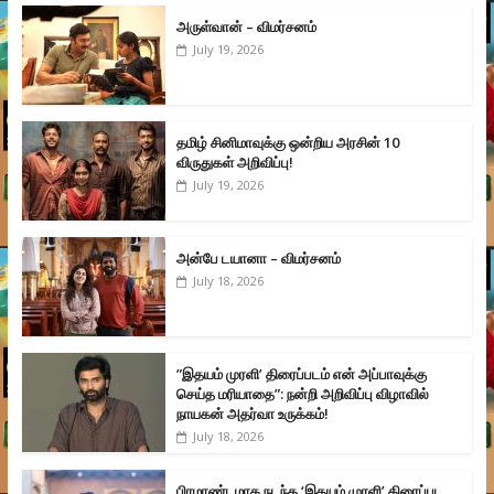
அருள்வான் – விமர்சனம்
July 19, 2026
தமிழ் சினிமாவுக்கு ஒன்றிய அரசின் 10
விருதுகள் அறிவிப்பு!
July 19, 2026
அன்பே டயானா – விமர்சனம்
July 18, 2026
”இதயம் முரளி’ திரைப்படம் என் அப்பாவுக்கு
செய்த மரியாதை”: நன்றி அறிவிப்பு விழாவில்
நாயகன் அதர்வா உருக்கம்!
July 18, 2026
பிரமாண்டமாக நடந்த ‘இதயம் முரளி’ திரைப்பட