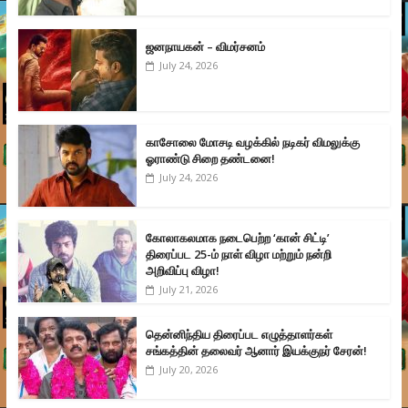
ஜனநாயகன் – விமர்சனம்
July 24, 2026
காசோலை மோசடி வழக்கில் நடிகர் விமலுக்கு
ஓராண்டு சிறை தண்டனை!
July 24, 2026
கோலாகலமாக நடைபெற்ற ‘கான் சிட்டி’
திரைப்பட 25-ம் நாள் விழா மற்றும் நன்றி
அறிவிப்பு விழா!
July 21, 2026
தென்னிந்திய திரைப்பட எழுத்தாளர்கள்
சங்கத்தின் தலைவர் ஆனார் இயக்குநர் சேரன்!
July 20, 2026