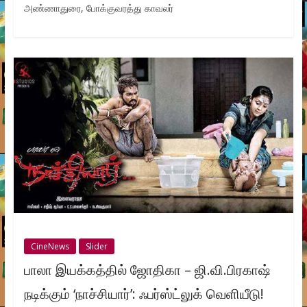
அண்ணாதுரை, போக்குவரத்து காவலர்
CineNews
Slider
பாலா இயக்கத்தில் ஜோதிகா – ஜி.வி.பிரகாஷ்
நடிக்கும் ‘நாச்சியார்’: ஃபர்ஸ்ட்லுக் வெளியீடு!