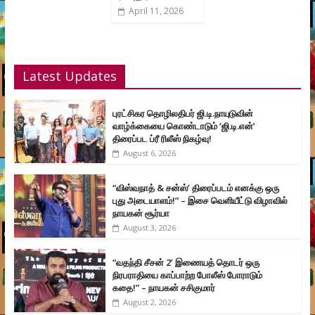
April 11, 2026
Latest Updates
புரட்சிகர தொழிலதிபர் ஜி.டி.நாயுடுவின்
வாழ்க்கையை கொண்டாடும் ‘ஜி.டி.என்’
திரைப்பட ப்ரீ ரிலீஸ் நிகழ்வு!
August 6, 2026
“விஸ்வநாத் & சன்ஸ்’ திரைப்படம் எனக்கு ஒரு
புது அடையாளம்!” – இசை வெளியீட்டு விழாவில்
நாயகன் சூர்யா
August 3, 2026
“வதந்தி சீசன் 2’ இணையத் தொடர் ஒரு
நிரபராதியை காப்பாற்ற போலீஸ் போராடும்
கதை!” – நாயகன் சசிகுமார்
August 2, 2026