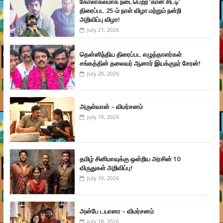
கோலாகலமாக நடைபெற்ற ‘கான் சிட்டி’
திரைப்பட 25-ம் நாள் விழா மற்றும் நன்றி
அறிவிப்பு விழா!
July 21, 2026
தென்னிந்திய திரைப்பட எழுத்தாளர்கள்
சங்கத்தின் தலைவர் ஆனார் இயக்குநர் சேரன்!
July 20, 2026
அருள்வான் – விமர்சனம்
July 19, 2026
தமிழ் சினிமாவுக்கு ஒன்றிய அரசின் 10
விருதுகள் அறிவிப்பு!
July 19, 2026
அன்பே டயானா – விமர்சனம்
July 18, 2026