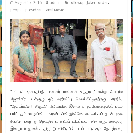
,
,
,
August 17, 2016
admin
followup
Joker
order
,
peoples president
Tamil Movie
“மக்கள் ஜனாதிபதி’ மன்னர் மன்னன் உத்தரவு” என்ற பெயரில்
‘ஜோக்கர்’ படக்குழு ஓர் அறிவிப்பு வெளியிட்டிருந்தது. அதில்,
“தோழர்களே! திருட்டு விசிடியில், இணைய தரவிறக்கத்தில் படம்
பார்ப்பதும் ஊழலின் – சுரண்டலின் இன்னொரு அங்கம் தான். ஒரு
சினிமா பலநூறு தொழிலாளர்களின் வியர்வை, சில வருட உழைப்பு.
இதையும் தாண்டி திருட்டு விசிடியில் படம் பார்க்கும் தோழர்கள்,