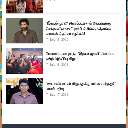
”இதயம் முரளி’ திரைப்படம் என் அப்பாவுக்கு
செய்த மரியாதை”: நன்றி அறிவிப்பு விழாவில்
நாயகன் அதர்வா உருக்கம்!
July 18, 2026
பிரமாண்டமாக நடந்த ‘இதயம் முரளி’ திரைப்பட
நன்றி அறிவிப்பு விழா!
July 18, 2026
”ஊடகவியலாளர் விஜயனுக்கு என்ன நடந்தது?”
-சமஸ் பதிவு
July 17, 2026