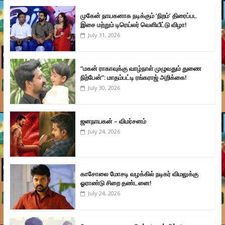
முகேன் நாயகனாக நடிக்கும் ‘நிறம்’ திரைப்பட
இசை மற்றும் டிரெய்லர் வெளியீட்டு விழா!
July 31, 2026
“மகன் ராகாவுக்கு வாழ்நாள் முழுவதும் துணை
நிற்பேன்”: மாதம்பட்டி ரங்கராஜ் அறிக்கை!
July 30, 2026
ஜனநாயகன் – விமர்சனம்
July 24, 2026
காசோலை மோசடி வழக்கில் நடிகர் விமலுக்கு
ஓராண்டு சிறை தண்டனை!
July 24, 2026