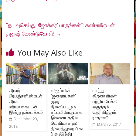
“தயவுசெய்து ‘ஜோக்கர்’ பாருங்கள்”: கண்ணீருடன்
தனுஷ் வேண்டுகோள்!
→
You May Also Like
அமரர்
விஜய்யின்
மாற்று
பிரபஞ்சனின் உடல்
‘ஜனநாயகன்’
திறனாளிகள்
அரசு
முழு
பற்றிய பேச்சு:
மரியாதையுடன்
திரைப்படமும்
வருத்தம்
இன்று நல்லடக்கம்
சட்டவிரோதமாக
தெரிவித்தார்
இணையத்தில்
ராதாரவி!
December 23,
வெளியானது:
March 5, 2017
2018
திரைத்துறையின
ர் அதிர்ச்சி!