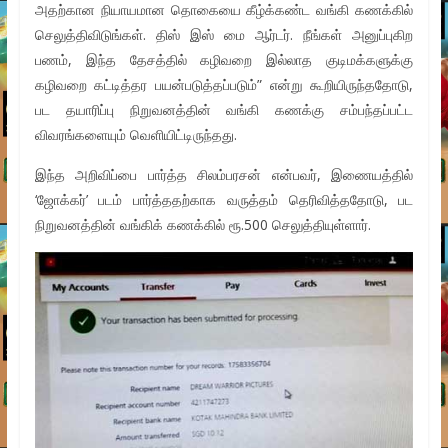
அதற்கான நியாயமான தொகையை கீழ்க்கண்ட வங்கி கணக்கில்
செலுத்திவிடுங்கள். திஸ் இஸ் மை ஆர்டர். நீங்கள் அனுப்புகிற
பணம், இந்த தேசத்தில் கழிவறை இல்லாத குடிமக்களுக்கு
கழிவறை கட்டித்தர பயன்படுத்தப்படும்” என்று கூறியிருந்ததோடு,
பட தயாரிப்பு நிறுவனத்தின் வங்கி கணக்கு சம்பந்தப்பட்ட
விவரங்களையும் வெளியிட்டிருந்தது.
இந்த அறிவிப்பை பார்த்த சிலம்பரசன் என்பவர், இணையத்தில்
‘ஜோக்கர்’ படம் பார்த்ததற்காக வருத்தம் தெரிவித்ததோடு, பட
நிறுவனத்தின் வங்கிக் கணக்கில் ரூ.500 செலுத்தியுள்ளார்.