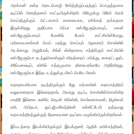
அரக்கன்’ என்ற அடைமொழி சேர்த்திருப்பதற்குப் பொருத்தமாக
நடிப்பில் அசுரத்தனம் காட்டியிருக்கிறார். பிரேமுக்கு பிரேம் அவர்
செய்திருக்கும் அட்டகாசம் ரகளையாக, ரசிக்கத் தக்கதாக
இருக்கிறது. குறிப்பாக அப்பா எஸ்.ஜே.சூர்யாவும், மகன்
எஸ்.ஜே.சூர்யாவும் போனில் பேசும் காட்சியின்போது,
பார்வையாளர்கள் மெய் மறந்து செய்யும் ஆரவாரம் சொல்லில்
அடங்காது. அதுபோல், சில்க் ஸ்மிதாவை சந்திக்கும் காட்சியில்
எஸ்.ஜே.சூர்யா நடந்துகொள்ளும் விதத்தைப் பார்த்து, கைதட்டலும்,
சிரிப்பலையும், விசில் சத்தமுமாக திரையரங்கமே அதிர்கிறது.
எஸ்.ஜே.சூர்யா இந்த படத்துக்கு மிகப் பெரிய பிளஸ்.
கதாநாயகியாக நடித்திருக்கும் ரிது வர்மாவின் கதாபாத்திரம்
வலுவானதாக இல்லாததால், அவரது நடிப்பு சொல்லிக்கொள்கிற
மாதிரி இல்லை. சுனில், ரெடின் கிங்ஸ்லி, செல்வராகவன், நிழல்கள்
ரவி, அபிநயா, ஒய்.ஜி.மகேந்திரன் உள்ளிட்டோர் தத்தமது
கதாபாத்திரத்துக்குத் தேவையான நடிப்பை வழங்கியிருக்கிறார்கள்.
இப்படத்தை இயக்கியிருக்கும் இயக்குனர் ஆதிக் ரவிச்சந்திரன்,
தனது முந்தைய படங்களிலிருந்து முற்றிலும் வித்தியாசமான