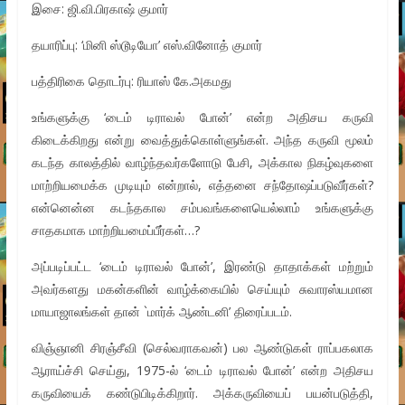
இசை: ஜி.வி.பிரகாஷ் குமார்
தயாரிப்பு: ‘மினி ஸ்டூடியோ’ எஸ்.வினோத் குமார்
பத்திரிகை தொடர்பு: ரியாஸ் கே.அகமது
உங்களுக்கு ‘டைம் டிராவல் போன்’ என்ற அதிசய கருவி
கிடைக்கிறது என்று வைத்துக்கொள்ளுங்கள். அந்த கருவி மூலம்
கடந்த காலத்தில் வாழ்ந்தவர்களோடு பேசி, அக்கால நிகழ்வுகளை
மாற்றியமைக்க முடியும் என்றால், எத்தனை சந்தோஷப்படுவீர்கள்?
என்னென்ன கடந்தகால சம்பவங்களையெல்லாம் உங்களுக்கு
சாதகமாக மாற்றியமைப்பீர்கள்…?
அப்படிப்பட்ட ‘டைம் டிராவல் போன்’, இரண்டு தாதாக்கள் மற்றும்
அவர்களது மகன்களின் வாழ்க்கையில் செய்யும் சுவாரஸ்யமான
மாயாஜாலங்கள் தான் `மார்க் ஆண்டனி’ திரைப்படம்.
விஞ்ஞானி சிரஞ்சீவி (செல்வராகவன்) பல ஆண்டுகள் ராப்பகலாக
ஆராய்ச்சி செய்து, 1975-ல் ‘டைம் டிராவல் போன்’ என்ற அதிசய
கருவியைக் கண்டுபிடிக்கிறார். அக்கருவியைப் பயன்படுத்தி,