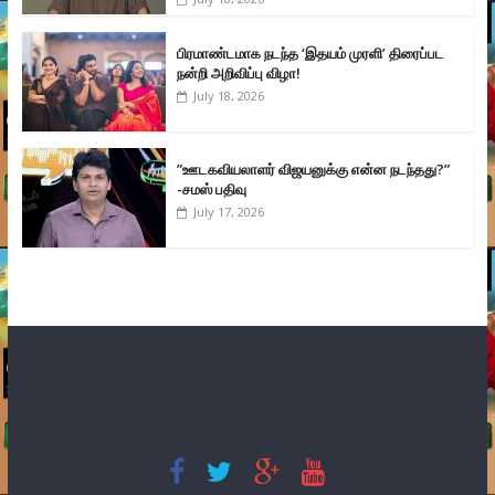
பிரமாண்டமாக நடந்த ‘இதயம் முரளி’ திரைப்பட
நன்றி அறிவிப்பு விழா!
July 18, 2026
”ஊடகவியலாளர் விஜயனுக்கு என்ன நடந்தது?”
-சமஸ் பதிவு
July 17, 2026