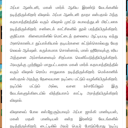
அப்பா ஆண்டனி, மகன் மார்க் ஆகிய இரண்டு வேடங்களில்
நடித்திருக்கிறார் விஷால். அப்பா ஆண்டனி தாதா என்பதால் அந்த
கதாபாத்திரத்தில் வரும் விஷால் முரட்டு சுபாவத்துடன் மிரட்டலாக
நடித்திருக்கிறார். சண்டைக் காட்சிகளில் தூள் பரத்தியிருக்கிறார்.
குறிப்பாக கிளைமாக்ஸில் மொட்டைத் தலையை ஆட்டியபடி வந்து
அனகொண்டா துப்பாக்கியால் தடியர்களை சுட்டுக்கொல்வது வேற
லெவல் ஆக்‌ஷன். சுருக்கமாக சொன்னால், மாஸ் ஹீரோவுக்கு உரிய
அத்தனை அம்சங்களையும் சிறப்பாக வெளிப்படுத்தியிருக்கிறார்.
அவருக்கு முற்றிலும் மாறுபட்டவராக மகன் மார்க் கதாபாத்திரத்தில்
வரும் விஷால் ரொம்ப சாதுவாக நடித்திருக்கிறார். மெக்கானிக்
என்பதால் அதற்கு தேவையான நடிப்பை மட்டும் வழங்கியிருக்கிறார்.
நடிப்பில் மட்டும் அல்ல, வசன உச்சரிப்பிலும் இரு
வேடங்களுக்கிடையில் வித்தியாசம் காட்டி அசத்தியிருக்கிறார்
விஷால்.
விஷாலைப் போல எஸ்.ஜே.சூர்யாவும் அப்பா ஜாக்கி பாண்டியன்,
மகன் மதன் பாண்டியன் என்ற இரண்டு வேடங்களில்
நடித்திருக்கிறார். டைட்டிலில் அவர் பெயர் போடும்போது ‘நடிப்பு