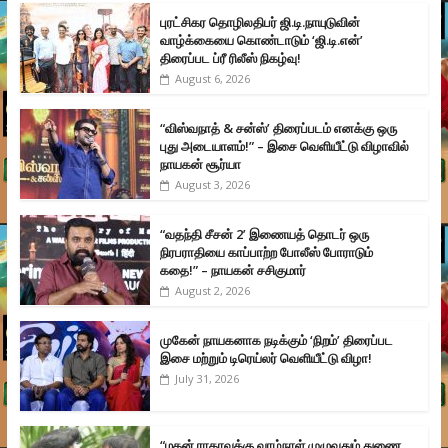
புரட்சிகர தொழிலதிபர் ஜி.டி.நாயுடுவின்
வாழ்க்கையை கொண்டாடும் ‘ஜி.டி.என்’
திரைப்பட ப்ரீ ரிலீஸ் நிகழ்வு!
August 6, 2026
“விஸ்வநாத் & சன்ஸ்’ திரைப்படம் எனக்கு ஒரு
புது அடையாளம்!” – இசை வெளியீட்டு விழாவில்
நாயகன் சூர்யா
August 3, 2026
“வதந்தி சீசன் 2’ இணையத் தொடர் ஒரு
நிரபராதியை காப்பாற்ற போலீஸ் போராடும்
கதை!” – நாயகன் சசிகுமார்
August 2, 2026
முகேன் நாயகனாக நடிக்கும் ‘நிறம்’ திரைப்பட
இசை மற்றும் டிரெய்லர் வெளியீட்டு விழா!
July 31, 2026
“மகன் ராகாவுக்கு வாழ்நாள் முழுவதும் துணை