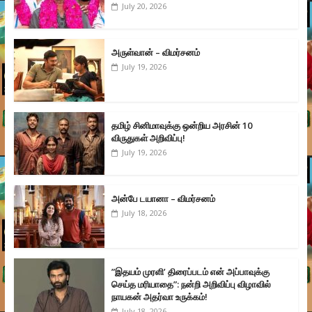
July 20, 2026
அருள்வான் – விமர்சனம்
July 19, 2026
தமிழ் சினிமாவுக்கு ஒன்றிய அரசின் 10
விருதுகள் அறிவிப்பு!
July 19, 2026
அன்பே டயானா – விமர்சனம்
July 18, 2026
”இதயம் முரளி’ திரைப்படம் என் அப்பாவுக்கு
செய்த மரியாதை”: நன்றி அறிவிப்பு விழாவில்
நாயகன் அதர்வா உருக்கம்!
July 18, 2026