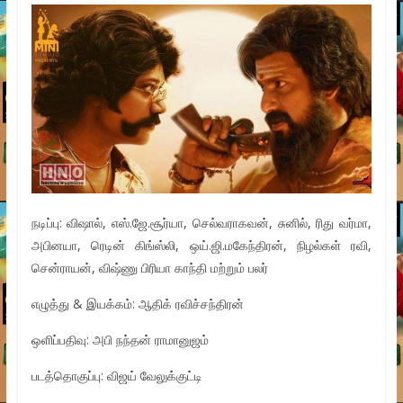
நடிப்பு: விஷால், எஸ்.ஜே.சூர்யா, செல்வராகவன், சுனில், ரிது வர்மா,
அபினயா, ரெடின் கிங்ஸ்லி, ஒய்.ஜி.மகேந்திரன், நிழல்கள் ரவி,
சென்ராயன், விஷ்ணு பிரியா காந்தி மற்றும் பலர்
எழுத்து & இயக்கம்: ஆதிக் ரவிச்சந்திரன்
ஒளிப்பதிவு: அபி நந்தன் ராமானுஜம்
படத்தொகுப்பு: விஜய் வேலுக்குட்டி