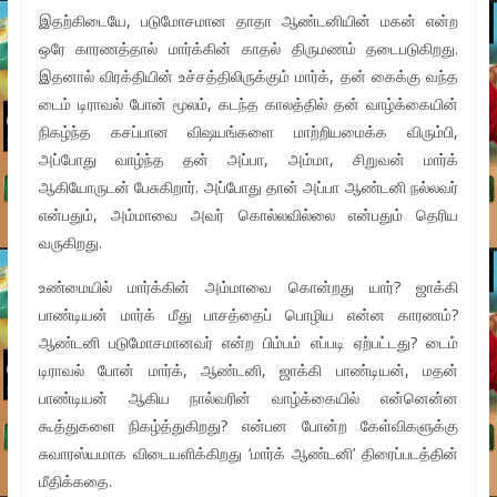
இதற்கிடையே, படுமோசமான தாதா ஆண்டனியின் மகன் என்ற
ஒரே காரணத்தால் மார்க்கின் காதல் திருமணம் தடைபடுகிறது.
இதனால் விரக்தியின் உச்சத்திலிருக்கும் மார்க், தன் கைக்கு வந்த
டைம் டிராவல் போன் மூலம், கடந்த காலத்தில் தன் வாழ்க்கையின்
நிகழ்ந்த கசப்பான விஷயங்களை மாற்றியமைக்க விரும்பி,
அப்போது வாழ்ந்த தன் அப்பா, அம்மா, சிறுவன் மார்க்
ஆகியோருடன் பேசுகிறார். அப்போது தான் அப்பா ஆண்டனி நல்லவர்
என்பதும், அம்மாவை அவர் கொல்லவில்லை என்பதும் தெரிய
வருகிறது.
உண்மையில் மார்க்கின் அம்மாவை கொன்றது யார்? ஜாக்கி
பாண்டியன் மார்க் மீது பாசத்தைப் பொழிய என்ன காரணம்?
ஆண்டனி படுமோசமானவர் என்ற பிம்பம் எப்படி ஏற்பட்டது? டைம்
டிராவல் போன் மார்க், ஆண்டனி, ஜாக்கி பாண்டியன், மதன்
பாண்டியன் ஆகிய நால்வரின் வாழ்க்கையில் என்னென்ன
கூத்துகளை நிகழ்த்துகிறது? என்பன போன்ற கேள்விகளுக்கு
சுவாரஸ்யமாக விடையளிக்கிறது ‘மார்க் ஆண்டனி’ திரைப்படத்தின்
மீதிக்கதை.