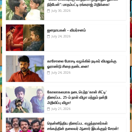
நிற்பேன்”: மாதம்பட்டி ரங்கராஜ் அறிக்கை!
July 30, 2026
ஜனநாயகன் – விமர்சனம்
July 24, 2026
காசோலை மோசடி வழக்கில் நடிகர் விமலுக்கு
ஓராண்டு சிறை தண்டனை!
July 24, 2026
கோலாகலமாக நடைபெற்ற ‘கான் சிட்டி’
திரைப்பட 25-ம் நாள் விழா மற்றும் நன்றி
அறிவிப்பு விழா!
July 21, 2026
தென்னிந்திய திரைப்பட எழுத்தாளர்கள்
சங்கத்தின் தலைவர் ஆனார் இயக்குநர் சேரன்!