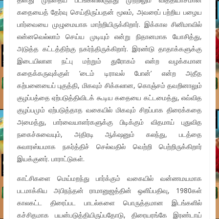
கதையைத் தேர்வு செய்திருப்பதன் மூலம், அவரைப் பற்றிய பழைய
பார்வையை முழுமையாக மாற்றியிருக்கிறார். இக்கால சினிமாவில்
என்னவெல்லாம் செய்ய முடியும் என்று நிதானமாக யோசித்து,
அடுத்த கட்டத்திற்கு நகர்ந்திருக்கிறார். இரண்டு தாதாக்களுக்கு
இடையிலான நட்பு மற்றும் துரோகம் என்ற வழக்கமான
கதைக்கருவுக்குள் ‘டைம் டிராவல் போன்’ என்ற அதீத
கற்பனையைப் புகுத்தி, மிகவும் சிக்கலான, கொஞ்சம் தவறினாலும்
குழப்பத்தை ஏற்படுத்திவிடக் கூடிய கதையை கட்டமைத்து, எவ்வித
குழப்பமும் ஏற்படுத்தாத வகையில் மிகவும் சிறப்பாக திரைக்கதை
அமைத்து, பார்வையாளர்களுக்கு பிடிக்கும் விதமாய் புதுவித
நகைச்சுவையும், அதிரடி ஆக்‌ஷனும் கலந்து, படத்தை
சுவாரஸ்யமாக நகர்த்திச் செல்வதில் வெற்றி பெற்றிருக்கிறார்
இயக்குனர். பாராட்டுகள்.
காட்சிகளை மெய்மறந்து பார்க்கும் வகையில் வன்ணமயமாக
படமாக்கிய அபிநந்தன் ராமானுஜத்தின் ஒளிப்பதிவு, 1980கள்
காலகட்ட திரைப்பட பாடல்களை பொருத்தமான இடங்களில்
கச்சிதமாக பயன்படுத்தியிருப்பதோடு, திரையரங்கே இரண்டாய்