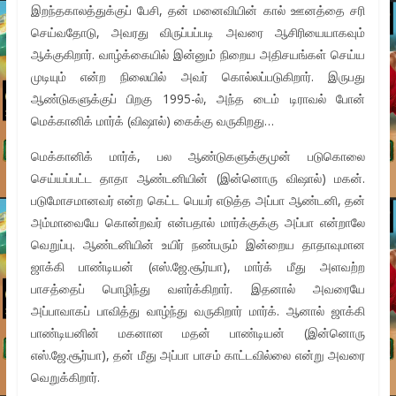
இறந்தகாலத்துக்குப் பேசி, தன் மனைவியின் கால் ஊனத்தை சரி
செய்வதோடு, அவரது விருப்பப்படி அவரை ஆசிரியையாகவும்
ஆக்குகிறார். வாழ்க்கையில் இன்னும் நிறைய அதிசயங்கள் செய்ய
முடியும் என்ற நிலையில் அவர் கொல்லப்படுகிறார். இருபது
ஆண்டுகளுக்குப் பிறகு 1995-ல், அந்த டைம் டிராவல் போன்
மெக்கானிக் மார்க் (விஷால்) கைக்கு வருகிறது…
மெக்கானிக் மார்க், பல ஆண்டுகளுக்குமுன் படுகொலை
செய்யப்பட்ட தாதா ஆண்டனியின் (இன்னொரு விஷால்) மகன்.
படுமோசமானவர் என்ற கெட்ட பெயர் எடுத்த அப்பா ஆண்டனி, தன்
அம்மாவையே கொன்றவர் என்பதால் மார்க்குக்கு அப்பா என்றாலே
வெறுப்பு. ஆண்டனியின் உயிர் நண்பரும் இன்றைய தாதாவுமான
ஜாக்கி பாண்டியன் (எஸ்.ஜே.சூர்யா), மார்க் மீது அளவற்ற
பாசத்தைப் பொழிந்து வளர்க்கிறார். இதனால் அவரையே
அப்பாவாகப் பாவித்து வாழ்ந்து வருகிறார் மார்க். ஆனால் ஜாக்கி
பாண்டியனின் மகனான மதன் பாண்டியன் (இன்னொரு
எஸ்.ஜே.சூர்யா), தன் மீது அப்பா பாசம் காட்டவில்லை என்று அவரை
வெறுக்கிறார்.