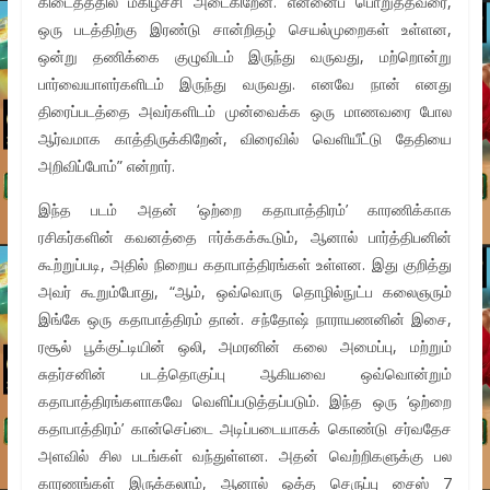
கிடைத்ததில் மகிழ்ச்சி அடைகிறேன். என்னைப் பொறுத்தவரை,
ஒரு படத்திற்கு இரண்டு சான்றிதழ் செயல்முறைகள் உள்ளன,
ஒன்று தணிக்கை குழுவிடம் இருந்து வருவது, மற்றொன்று
பார்வையாளர்களிடம் இருந்து வருவது. எனவே நான் எனது
திரைப்படத்தை அவர்களிடம் முன்வைக்க ஒரு மாணவரை போல
ஆர்வமாக காத்திருக்கிறேன், விரைவில் வெளியீட்டு தேதியை
அறிவிப்போம்” என்றார்.
இந்த படம் அதன் ‘ஒற்றை கதாபாத்திரம்’ காரணிக்காக
ரசிகர்களின் கவனத்தை ஈர்க்கக்கூடும், ஆனால் பார்த்திபனின்
கூற்றுப்படி, அதில் நிறைய கதாபாத்திரங்கள் உள்ளன. இது குறித்து
அவர் கூறும்போது, “ஆம், ஒவ்வொரு தொழில்நுட்ப கலைஞரும்
இங்கே ஒரு கதாபாத்திரம் தான். சந்தோஷ் நாராயணனின் இசை,
ரசூல் பூக்குட்டியின் ஒலி, அமரனின் கலை அமைப்பு, மற்றும்
சுதர்சனின் படத்தொகுப்பு ஆகியவை ஒவ்வொன்றும்
கதாபாத்திரங்களாகவே வெளிப்படுத்தப்படும். இந்த ஒரு ‘ஒற்றை
கதாபாத்திரம்’ கான்செப்டை அடிப்படையாகக் கொண்டு சர்வதேச
அளவில் சில படங்கள் வந்துள்ளன. அதன் வெற்றிகளுக்கு பல
காரணங்கள் இருக்கலாம், ஆனால் ஒத்த செருப்பு சைஸ் 7