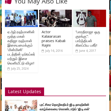
You May Also Like
ஏ.ஆர்.ரஹ்மானின்
Actor
“பாரதிராஜா ஒரு
மூத்த மகள்
Kalaiarasan
குரங்கு”:
கதிஜா ரஹ்மான்
praises Kabali
பார்த்திபன்
இசையமைக்கும்
Rajini
கிளப்பிய பகீர்!
’மின்மினி’
July 16, 2016
June 4, 2017
படத்தின் டிரெய்லர்
மற்றும் இசை
வெளியீட்டு விழா!
July 25, 2024
Latest Updates
புரட்சிகர தொழிலதிபர் ஜி.டி.நாயுடுவின்
வாழ்க்கையை கொண்டாடும் ‘ஜி.டி.என்’