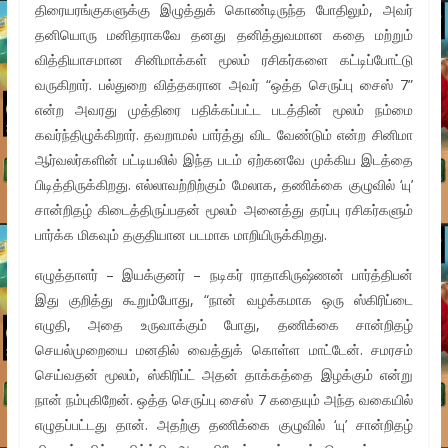
திரையரங்குகளுக்கு இழுத்துக் கொண்டிருந்த போதிலும், அவர்
தனியொரு மனிதராகவே தனது தனித்துவமான கதை மற்றும்
வித்தியாசமான சினிமாக்கள் மூலம் ரசிகர்களை கட்டிப்போட்டு
வருகிறார். பல்துறை வித்தகரான அவர் “ஒத்த செருப்பு சைஸ் 7”
என்ற அவரது முத்திரை பதிக்கப்பட்ட படத்தின் மூலம் நம்மை
கவர்ந்திழுக்கிறார். தவறாமல் பார்த்து விட வேண்டும் என்ற சினிமா
ஆர்வலர்களின் பட்டியலில் இந்த படம் ஏற்கனவே முக்கிய இடத்தை
பிடித்திருக்கிறது. எல்லாவற்றிற்கும் மேலாக, தணிக்கை குழுவில் ‘யு’
சான்றிதழ் கிடைத்திருப்பதன் மூலம் அனைத்து தரப்பு ரசிகர்களும்
பார்க்க மிகவும் தகுதியான படமாக மாறியிருக்கிறது.
எழுத்தாளர் – இயக்குனர் – நடிகர் ராதாகிருஷ்ணன் பார்த்திபன்
இது குறித்து கூறும்போது, “நான் வழக்கமாக ஒரு ஸ்கிரிப்டை
எழுதி, அதை உருவாக்கும் போது, தணிக்கை சான்றிதழ்
செயல்முறையை மனதில் வைத்துக் கொள்ள மாட்டேன். சமரசம்
செய்வதன் மூலம், ஸ்கிரிப்ட் அதன் தாக்கத்தை இழக்கும் என்று
நான் நம்புகிறேன். ஒத்த செருப்பு சைஸ் 7 கதையும் அந்த வகையில்
எழுதப்பட்டது தான். அதற்கு தணிக்கை குழுவில் ‘யு’ சான்றிதழ்