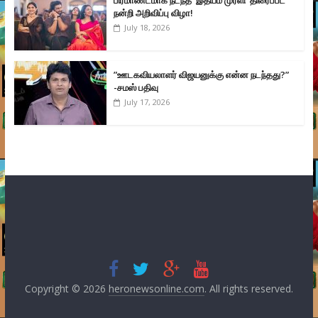
பிரமாண்டமாக நடந்த ‘இதயம் முரளி’ திரைப்பட
நன்றி அறிவிப்பு விழா!
July 18, 2026
”ஊடகவியலாளர் விஜயனுக்கு என்ன நடந்தது?”
-சமஸ் பதிவு
July 17, 2026
Copyright © 2026
heronewsonline.com
. All rights reserved.