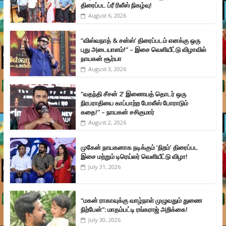
திரைப்பட ப்ரீ ரிலீஸ் நிகழ்வு!
August 6, 2026
“விஸ்வநாத் & சன்ஸ்’ திரைப்படம் எனக்கு ஒரு
புது அடையாளம்!” – இசை வெளியீட்டு விழாவில்
நாயகன் சூர்யா
August 3, 2026
“வதந்தி சீசன் 2’ இணையத் தொடர் ஒரு
நிரபராதியை காப்பாற்ற போலீஸ் போராடும்
கதை!” – நாயகன் சசிகுமார்
August 2, 2026
முகேன் நாயகனாக நடிக்கும் ‘நிறம்’ திரைப்பட
இசை மற்றும் டிரெய்லர் வெளியீட்டு விழா!
July 31, 2026
“மகன் ராகாவுக்கு வாழ்நாள் முழுவதும் துணை
நிற்பேன்”: மாதம்பட்டி ரங்கராஜ் அறிக்கை!
July 30, 2026