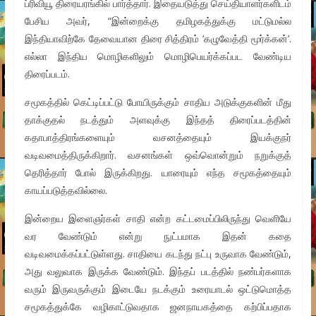
ப்ரிவியூ திரையரங்கில் பார்த்தார். இதையடுத்து செய்தியாளர்களிடம்
பேசிய அவர், “இன்றைக்கு தமிழகத்துக்கு மட்டுமல்ல
இந்தியாவிற்கே தேவையான திரை சித்திரம் ‘கழுவேத்தி மூர்க்கன்’.
எல்லா இந்திய மொழிகளிலும் மொழிபெயர்க்கப்பட வேண்டிய
திரைப்படம்.
சமூகத்தில் கெட்டிப்பட்டு போயிருக்கும் சாதிய அடுக்குகளின் மீது
தாக்குதல் நடத்தும் அளவுக்கு இந்தத் திரைப்படத்தின்
கதாபாத்திரங்களையும் வசனத்தையும் இயக்குநர்
வடிவமைத்திருக்கிறார். வசனங்கள் ஒவ்வொன்றும் நறுக்குத்
தெரித்தார் போல் இருக்கிறது. யாரையும் எந்த சமூகத்தையும்
காயப்படுத்தவில்லை.
இன்றைய இளைஞர்கள் சாதி என்ற கட்டமைப்பிலிருந்து வெளியே
வர வேண்டும் என்று நுட்பமாக இதன் கதை
வடிவமைக்கப்பட்டுள்ளது. சாதியை கடந்து நட்பு உருவாக வேண்டும்,
அது வலுவாக இருக்க வேண்டும். இந்தப் படத்தில் நண்பர்களாக
வரும் இருவருக்கும் இடையே நடக்கும் உரையாடல் ஒட்டுமொத்த
சமூகத்துக்கே வழிகாட்டுவதாக ஜனநாயகத்தை கற்பிப்பதாக