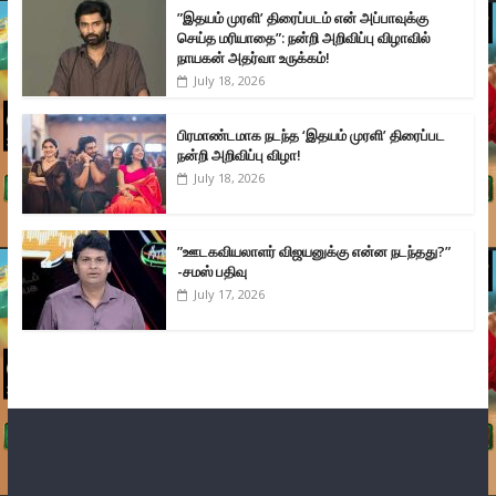
”இதயம் முரளி’ திரைப்படம் என் அப்பாவுக்கு
செய்த மரியாதை”: நன்றி அறிவிப்பு விழாவில்
நாயகன் அதர்வா உருக்கம்!
July 18, 2026
பிரமாண்டமாக நடந்த ‘இதயம் முரளி’ திரைப்பட
நன்றி அறிவிப்பு விழா!
July 18, 2026
”ஊடகவியலாளர் விஜயனுக்கு என்ன நடந்தது?”
-சமஸ் பதிவு
July 17, 2026