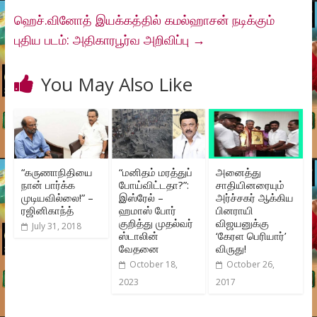
ஹெச்.வினோத் இயக்கத்தில் கமல்ஹாசன் நடிக்கும்
புதிய படம்: அதிகாரபூர்வ அறிவிப்பு
→
You May Also Like
“கருணாநிதியை
“மனிதம் மரத்துப்
அனைத்து
நான் பார்க்க
போய்விட்டதா?”:
சாதியினரையும்
முடியவில்லை!” –
இஸ்ரேல் –
அர்ச்சகர் ஆக்கிய
ரஜினிகாந்த்
ஹமாஸ் போர்
பினராயி
குறித்து முதல்வர்
விஜயனுக்கு
July 31, 2018
ஸ்டாலின்
‘கேரள பெரியார்’
வேதனை
விருது!
October 18,
October 26,
2023
2017