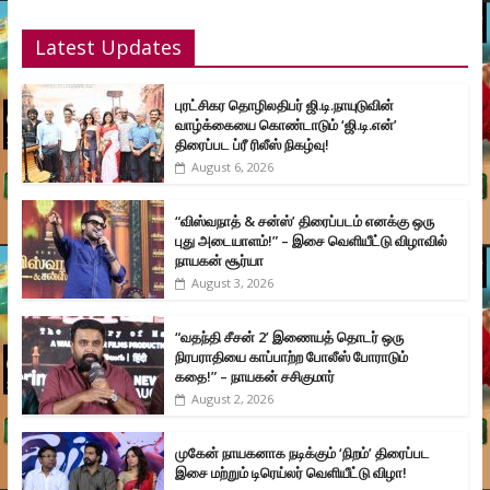
Latest Updates
புரட்சிகர தொழிலதிபர் ஜி.டி.நாயுடுவின்
வாழ்க்கையை கொண்டாடும் ‘ஜி.டி.என்’
திரைப்பட ப்ரீ ரிலீஸ் நிகழ்வு!
August 6, 2026
“விஸ்வநாத் & சன்ஸ்’ திரைப்படம் எனக்கு ஒரு
புது அடையாளம்!” – இசை வெளியீட்டு விழாவில்
நாயகன் சூர்யா
August 3, 2026
“வதந்தி சீசன் 2’ இணையத் தொடர் ஒரு
நிரபராதியை காப்பாற்ற போலீஸ் போராடும்
கதை!” – நாயகன் சசிகுமார்
August 2, 2026
முகேன் நாயகனாக நடிக்கும் ‘நிறம்’ திரைப்பட
இசை மற்றும் டிரெய்லர் வெளியீட்டு விழா!