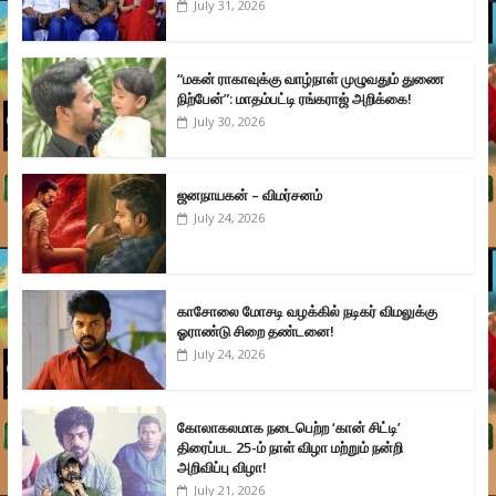
July 31, 2026
“மகன் ராகாவுக்கு வாழ்நாள் முழுவதும் துணை
நிற்பேன்”: மாதம்பட்டி ரங்கராஜ் அறிக்கை!
July 30, 2026
ஜனநாயகன் – விமர்சனம்
July 24, 2026
காசோலை மோசடி வழக்கில் நடிகர் விமலுக்கு
ஓராண்டு சிறை தண்டனை!
July 24, 2026
கோலாகலமாக நடைபெற்ற ‘கான் சிட்டி’
திரைப்பட 25-ம் நாள் விழா மற்றும் நன்றி
அறிவிப்பு விழா!
July 21, 2026