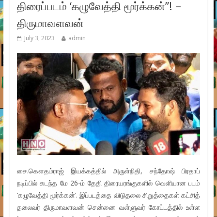
திரைப்படம் ‘கழுவேத்தி மூர்க்கன்”! –
திருமாவளவன்
July 3, 2023
admin
சை.கௌதம்ராஜ் இயக்கத்தில் அருள்நிதி, சந்தோஷ் பிரதாப்
நடிப்பில் கடந்த மே 26-ம் தேதி திரையரங்குகளில் வெளியான படம்
‘கழுவேத்தி மூர்க்கன்’. இப்படத்தை விடுதலை சிறுத்தைகள் கட்சித்
தலைவர் திருமாவளவன் சென்னை வள்ளுவர் கோட்டத்தில் உள்ள