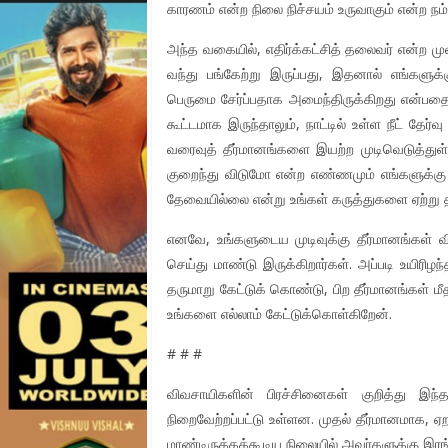
காரணம் என்ற நிலை நிச்சயம் உருவாகும் என்ற நம்பி
அந்த வகையில், எதிர்க்கட்சித் தலைவர் என்ற முற
வந்து பங்கேற்று இருப்பது, இதனால் எங்களுக
பெருமை சேர்ப்பதாக அமைந்திருக்கிறது என்பதை
கூட்டமாக இருந்தாலும், நாட்டில் உள்ள நீட் தேர
வரைவுத் தீர்மானங்களை இயற்ற முடிவெடுத்துள்
குறைந்து விடுமோ என்ற எண்ணமும் எங்களுக்கு உ
தேவையில்லை என்று உங்கள் கருத்துகளை ஏற்று தீ
எனவே, உங்களுடைய முடிவுக்கு தீர்மானங்கள் வ
செய்து மாண்டு இருக்கிறார்கள். அப்படி உயிரிழந
தருமாறு கேட்டுக் கொண்டு, பிற தீர்மானங்கள் 
உங்களை எல்லாம் கேட்டுக்கொள்கிறேன்.
# # #
விவசாயிகளின் பிரச்சினைகள் குறித்து இந்
நிறைவேற்றப்பட்டு உள்ளன. முதல் தீர்மானமாக,
மாண்டிருக்கக்கூடிய நிலையில் அவர்களுக்கு இரங்