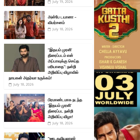
July 19, 2026
அன்பே டயானா –
விமர்சனம்
July 18, 2026
”இதயம் முரளி’
திரைப்படம் என்
அப்பாவுக்கு செய்த
மரியாதை”: நன்றி
அறிவிப்பு விழாவில்
நாயகன் அதர்வா உருக்கம்!
July 18, 2026
பிரமாண்டமாக நடந்த
‘இதயம் முரளி’
திரைப்பட நன்றி
அறிவிப்பு விழா!
July 18, 2026
”ஊடகவியலாளர்