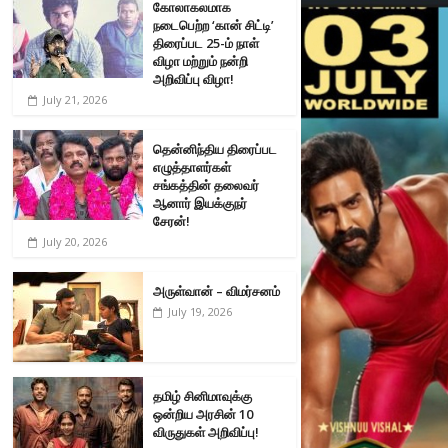
கோலாகலமாக
நடைபெற்ற ‘கான் சிட்டி’
திரைப்பட 25-ம் நாள்
விழா மற்றும் நன்றி
அறிவிப்பு விழா!
July 21, 2026
தென்னிந்திய திரைப்பட
எழுத்தாளர்கள்
சங்கத்தின் தலைவர்
ஆனார் இயக்குநர்
சேரன்!
July 20, 2026
அருள்வான் – விமர்சனம்
July 19, 2026
தமிழ் சினிமாவுக்கு
ஒன்றிய அரசின் 10
விருதுகள் அறிவிப்பு!