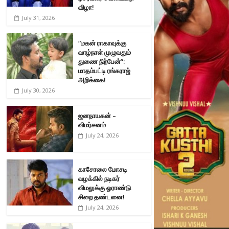
விழா!
July 31, 2026
“மகன் ராகாவுக்கு
வாழ்நாள் முழுவதும்
துணை நிற்பேன்”:
மாதம்பட்டி ரங்கராஜ்
அறிக்கை!
July 30, 2026
ஜனநாயகன் –
விமர்சனம்
July 24, 2026
காசோலை மோசடி
வழக்கில் நடிகர்
விமலுக்கு ஓராண்டு
சிறை தண்டனை!
July 24, 2026