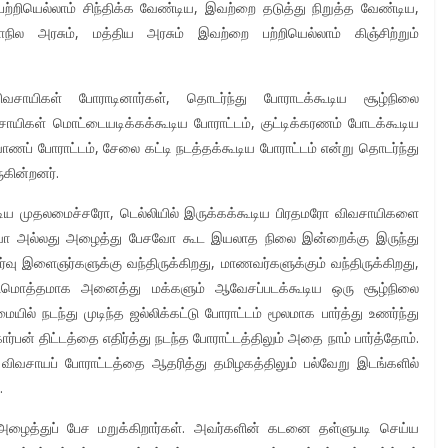
ற்றியெல்லாம் சிந்திக்க வேண்டிய, இவற்றை தடுத்து நிறுத்த வேண்டிய,
ல அரசும், மத்திய அரசும் இவற்றை பற்றியெல்லாம் கிஞ்சிற்றும்
ிவசாயிகள் போராடினார்கள், தொடர்ந்து போராடக்கூடிய சூழ்நிலை
விவசாயிகள் மொட்டையடிக்கக்கூடிய போராட்டம், குட்டிக்கரணம் போடக்கூடிய
்வாணப் போராட்டம், சேலை கட்டி நடத்தக்கூடிய போராட்டம் என்று தொடர்ந்து
கின்றனர்.
கூடிய முதலமைச்சரோ, டெல்லியில் இருக்கக்கூடிய பிரதமரோ விவசாயிகளை
காணவோ அல்லது அழைத்து பேசவோ கூட இயலாத நிலை இன்றைக்கு இருந்து
்வு இளைஞர்களுக்கு வந்திருக்கிறது, மாணவர்களுக்கும் வந்திருக்கிறது,
ஒட்டுமொத்தமாக அனைத்து மக்களும் ஆவேசப்படக்கூடிய ஒரு சூழ்நிலை
் நடந்து முடிந்த ஜல்லிக்கட்டு போராட்டம் மூலமாக பார்த்து உணர்ந்து
் திட்டத்தை எதிர்த்து நடந்த போராட்டத்திலும் அதை நாம் பார்த்தோம்.
் விவசாயப் போராட்டத்தை ஆதரித்து தமிழகத்திலும் பல்வேறு இடங்களில்
.
அழைத்துப் பேச மறுக்கிறார்கள். அவர்களின் கடனை தள்ளுபடி செய்ய