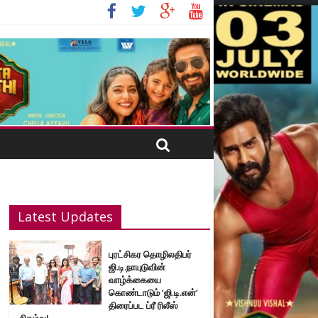
Latest Updates
புரட்சிகர தொழிலதிபர்
ஜி.டி.நாயுடுவின்
வாழ்க்கையை
கொண்டாடும் ‘ஜி.டி.என்’
திரைப்பட ப்ரீ ரிலீஸ்
நிகழ்வு!