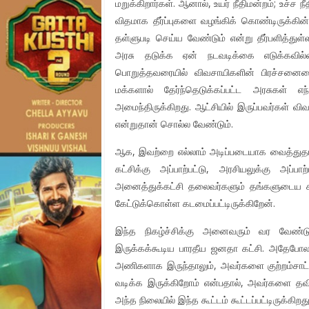
மறுக்கிறார்கள். ஆனால், உயர் நீதிமன்றம்; உச்ச நீ
விதமாக தீர்ப்புகளை வழங்கிக் கொண்டிருக்
தள்ளுபடி செய்ய வேண்டும் என்று தீர்பளித்த
அரசு தடுக்க ஏன் நடவடிக்கை எடுக்கவில்
பொறுத்தவரையில் விவசாயிகளின் பிரச்சனை
மக்களால் தேர்ந்தெடுக்கப்பட்ட அரசுகள்
அமைந்திருக்கிறது. ஆட்சியில் இருப்பவர்கள் வ
என்றுதான் சொல்ல வேண்டும்.
ஆக, இவற்றை எல்லாம் அடிப்படையாக வைத்துதான
கட்சிக்கு அப்பாற்பட்டு, அரசியலுக்கு அப்ப
அனைத்துக்கட்சி தலைவர்களும் தங்களுடைய கர
கேட்டுக்கொள்ள கடமைப்பட்டிருக்கிறேன்.
இந்த நிகழ்ச்சிக்கு அனைவரும் வர வேண்டும்
இருக்கக்கூடிய பாரதீய ஜனதா கட்சி. அதேபோல,
அணிகளாக இருந்தாலும், அவர்களை குற்றம்சாட்டி
வடிக்க இருக்கிறோம் என்பதால், அவர்களை தவி
அந்த நிலையில் இந்த கூட்டம் கூட்டப்பட்டிருக்கிறது