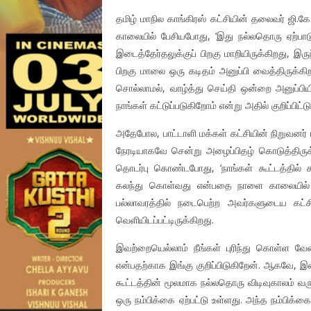
தமிழ் மாநில காங்கிரஸ் கட்சியின் தலைவர் ஜி.க
காலையில் பேசியபோது, ‘இது நல்லதொரு ஏற்பா
இடைத்தேர்தலுக்குப் பிறகு மாறியிருக்கிறது, இ
பிறகு மாலை ஒரு கடிதம் அனுப்பி வைத்திருக்கி
சொல்லாமல், வாழ்த்து செய்தி ஒன்றை அனுப்பியிர
நாங்கள் கட்டுப்படுகிறோம் என்று அதில் குறிப்பிட்ட
அதேபோல, பாட்டாளி மக்கள் கட்சியின் நிறுவனர்
நேரடியாகவே சென்று அழைப்பிதழ் கொடுத்திருக்
தொடர்பு கொண்டபோது, ‘நாங்கள் கூட்டத்தில் 
கலந்து கொள்வது என்பதை நாளை காலையில் சொ
பல்லாவரத்தில் நடைபெற்ற அவர்களுடைய கட்சி
வெளியிடப்பட்டிருக்கிறது.
இவற்றையெல்லாம் நீங்கள் புரிந்து கொள்ள வே
என்பதற்காக இங்கு குறிப்பிடுகிறேன். ஆகவே, இ
கூட்டத்தின் மூலமாக நல்லதொரு விடிவுகாலம் வர
ஒரு நம்பிக்கை ஏற்பட்டு உள்ளது. அந்த நம்பிக்