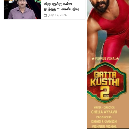
விஜயனுக்கு என்ன
நடந்தது?” -சமஸ் பதிவு
July 17, 2026