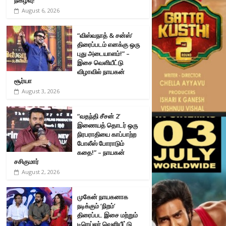
August 6, 2026
“விஸ்வநாத் & சன்ஸ்’
திரைப்படம் எனக்கு ஒரு
புது அடையாளம்!” –
இசை வெளியீட்டு
விழாவில் நாயகன்
சூர்யா
August 3, 2026
“வதந்தி சீசன் 2’
இணையத் தொடர் ஒரு
நிரபராதியை காப்பாற்ற
போலீஸ் போராடும்
கதை!” – நாயகன்
சசிகுமார்
August 2, 2026
முகேன் நாயகனாக
நடிக்கும் ‘நிறம்’
திரைப்பட இசை மற்றும்
டிரெய்லர் வெளியீட்டு