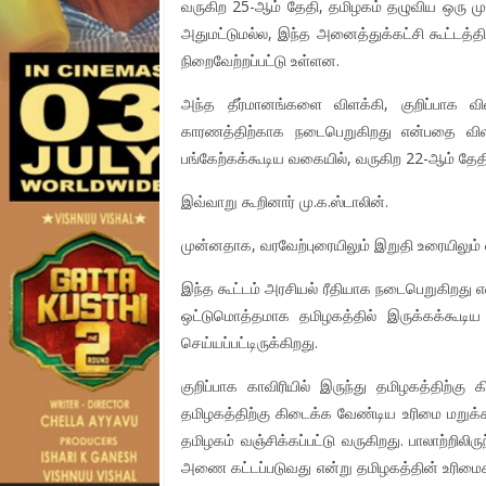
வருகிற 25-ஆம் தேதி, தமிழகம் தழுவிய ஒரு முழ
அதுமட்டுமல்ல, இந்த அனைத்துக்கட்சி கூட்டத்த
நிறைவேற்றப்பட்டு உள்ளன.
அந்த தீர்மானங்களை விளக்கி, குறிப்பாக வ
காரணத்திற்காக நடைபெறுகிறது என்பதை விளக
பங்கேற்கக்கூடிய வகையில், வருகிற 22-ஆம் தே
இவ்வாறு கூறினார் மு.க.ஸ்டாலின்.
முன்னதாக, வரவேற்புரையிலும் இறுதி உரையிலும் 
இந்த கூட்டம் அரசியல் ரீதியாக நடைபெறுகிறது எ
ஒட்டுமொத்தமாக தமிழகத்தில் இருக்கக்கூடிய
செய்யப்பட்டிருக்கிறது.
குறிப்பாக காவிரியில் இருந்து தமிழகத்திற்கு 
தமிழகத்திற்கு கிடைக்க வேண்டிய உரிமை மறுக்கப்
தமிழகம் வஞ்சிக்கப்பட்டு வருகிறது. பாலாற்றில
அணை கட்டப்படுவது என்று தமிழகத்தின் உரிமை