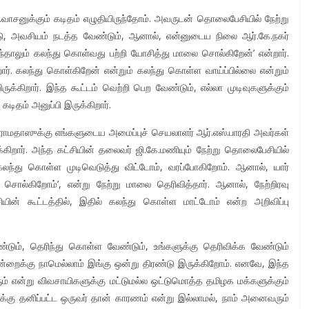
ே.வாசனுக்கும் கடிதம் எழுதியிருந்தோம். அவருடன் தொலைபேசியில் நேற்று
டு, அவசியம் நடத்த வேண்டும், ஆனால், என்னுடைய நிலை ஆர்.கே.நகர்
ருந்தாலும் கலந்து கொள்வது பற்றி யோசித்து மாலை சொல்கிறேன்’ என்றார்.
றார். கலந்து கொள்கிறேன் என்றும் கலந்து கொள்ள வாய்ப்பில்லை என்றும்
ுக்கிறார். இந்த கூட்டம் வெற்றி பெற வேண்டும், எல்லா முடிவுகளுக்கும்
ு கடிதம் அனுப்பி இருக்கிறார்.
 ராமதாஸுக்கு எங்களுடைய அமைப்புச் செயலாளர் ஆர்.எஸ்.பாரதி அவர்கள்
கிறார். அந்த கட்சியின் தலைவர் ஜி.கே.மணியும் நேற்று தொலைபேசியில்
கலந்து கொள்ள முடிவெடுத்து விட்டோம், வரப்போகிறோம். ஆனால், யார்
ல்கிறோம்’, என்று நேற்று மாலை தெரிவித்தார். ஆனால், நேற்றிரவு
யின் கூட்டத்தில், இதில் கலந்து கொள்ள மாட்டோம் என்ற அறிவிப்பு
ண்டும், தெரிந்து கொள்ள வேண்டும், உங்களுக்கு தெரிவிக்க வேண்டும்
ன்றைக்கு நாமெல்லாம் இங்கு ஒன்று திரண்டு இருக்கிறோம். எனவே, இந்த
ும் என்று விவசாயிகளுக்கு மட்டுமல்ல ஒட்டுமொத்த தமிழக மக்களுக்கும்
கைக்கு தனிப்பட்ட ஒருவர் தான் காரணம் என்று இல்லாமல், நாம் அனைவரும்