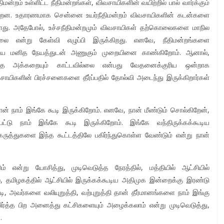
திமன்றம் உள்ளிட்ட நீதிமன்றங்கள், விவசாயிகளின் வயிற்றில் பால் வார்க்கும்
கின்றன. உதாரணமாக சென்னை உயர்நீதிமன்றம் விவசாயிகளின் கடன்களை
ுள்ளது. அதேபோல், உச்சநீதிமன்றமும் விவசாயிகள் தற்கொலைகளை மாநில
லை என்று கேள்வி எழுப்பி இருக்கிறது. எனவே, நீதிமன்றங்களை
யை மனித நேயத்துடன் அணுகும் முறையினை காண்கிறோம். ஆனால்,
 எந்த அக்கறையும் காட்டவில்லை என்பது வேதனைக்குரிய ஒன்றாக
ிவசாயிகளின் பிரச்சனைகளை தீர்ப்பதில் தோல்வி அடைந்து இருக்கிறார்கள்
் நாம் இங்கே கூடி இருக்கிறோம். எனவே, நான் மீண்டும் சொல்கிறேன்,
ாற்பட்டு நாம் இங்கே கூடி இருக்கிறோம். இங்கே வந்திருக்கக்கூடிய
ுத்துகளை இந்த கூட்டத்திலே பகிர்ந்துகொள்ள வேண்டும் என்று நான்
 என்று யோசித்து, முடிவெடுத்த நேரத்தில், மத்தியில் ஆட்சியில்
 தமிழகத்தில் ஆட்சியில் இருக்கக்கூடிய அதிமுக இன்றைக்கு இரண்டு
, அவர்களை வலியுறுத்தி, வற்புறுத்தி தான் தீர்மானங்களை நாம் இங்கு
ர்த்த பிற அனைத்து கட்சிகளையும் அழைக்கலாம் என்று முடிவெடுத்து,
.