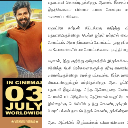
உருவாக்கி கொண்டிருக்கிறது. ஆனால், இதைப் ப
இதற்கெல்லாம் பரிகாரம் காண வேண்டிய மாநி
கவலைப்படவில்லை.
ஹைட்ரோ கார்பன் திட்டத்தை எதிர்த்து வ
உருவாகியிருக்கிறது. டெல்லி ஜந்தர் மந்தரில் 
போராட்டம், அரை நிர்வாணப் போராட்டம், முழு நிர
பல கோணங்களில் பல போராட்டங்களை நடத்தி வரு
ஆனால், இது குறித்து தமிழகத்தில் இருக்கக்
சந்தித்து பேசி பிரச்சனைகளுக்கு தீர்வு 
கொண்டிருக்கிறது. நமக்கு மட்டுமல்ல, இந்த உணர
வியாபாரிகளுக்கும் வந்திருக்கிறது. ஆக, 
உருவாகி இருக்கிறது. அந்த ஆவேசத்தை அண்மையில
கொண்டோம். அதேபோல், நெடுவாசல் ஹைட்ரோ கார்பன
இன்றைக்கு டெல்லியில் நடந்து கொண்டிருக்கும
போராட்டங்கள் நடைபெற்றுக் கொண்டிருக்கின்றன
ஆக, ஆட்சியில் இருப்பவர்கள் விவசாயிகளை 