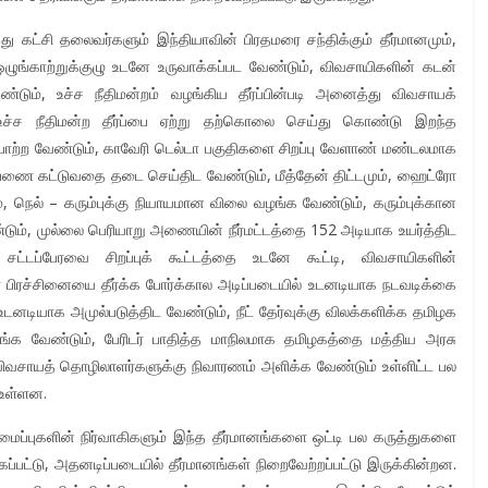
கட்சி தலைவர்களும் இந்தியாவின் பிரதமரை சந்திக்கும் தீர்மானமும்,
ஒழுங்காற்றுக்குழு உடனே உருவாக்கப்பட வேண்டும், விவசாயிகளின் கடன்
ும், உச்ச நீதிமன்றம் வழங்கிய தீர்ப்பின்படி அனைத்து விவசாயக்
உச்ச நீதிமன்ற தீர்ப்பை ஏற்று தற்கொலை செய்து கொண்டு இறந்த
பாற்ற வேண்டும், காவேரி டெல்டா பகுதிகளை சிறப்பு வேளாண் மண்டலமாக
்பணை கட்டுவதை தடை செய்திட வேண்டும், மீத்தேன் திட்டமும், ஹைட்ரோ
ும், நெல் – கரும்புக்கு நியாயமான விலை வழங்க வேண்டும், கரும்புக்கான
், முல்லை பெரியாறு அணையின் நீர்மட்டத்தை 152 அடியாக உயர்த்திட
ட்டப்பேரவை சிறப்புக் கூட்டத்தை உடனே கூட்டி, விவசாயிகளின்
ீர் பிரச்சினையை தீர்க்க போர்க்கால அடிப்படையில் உடனடியாக நடவடிக்கை
னடியாக அமுல்படுத்திட வேண்டும், நீட் தேர்வுக்கு விலக்களிக்க தமிழக
ங்க வேண்டும், பேரிடர் பாதித்த மாநிலமாக தமிழகத்தை மத்திய அரசு
ட விவசாயத் தொழிலாளர்களுக்கு நிவாரணம் அளிக்க வேண்டும் உள்ளிட்ட பல
ு உள்ளன.
மைப்புகளின் நிர்வாகிகளும் இந்த தீர்மானங்களை ஒட்டி பல கருத்துகளை
்பட்டு, அதனடிப்படையில் தீர்மானங்கள் நிறைவேற்றப்பட்டு இருக்கின்றன.