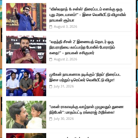
“விஸ்வநாத் & சன்ஸ்’ திரைப்படம் எனக்கு ஒரு
புது அடையாளம்!” – இசை வெளியீட்டு விழாவில்
நாயகன் சூர்யா
August 3, 2026
“வதந்தி சீசன் 2’ இணையத் தொடர் ஒரு
நிரபராதியை காப்பாற்ற போலீஸ் போராடும்
கதை!” – நாயகன் சசிகுமார்
August 2, 2026
முகேன் நாயகனாக நடிக்கும் ‘நிறம்’ திரைப்பட
இசை மற்றும் டிரெய்லர் வெளியீட்டு விழா!
July 31, 2026
“மகன் ராகாவுக்கு வாழ்நாள் முழுவதும் துணை
நிற்பேன்”: மாதம்பட்டி ரங்கராஜ் அறிக்கை!
July 30, 2026