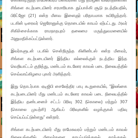
சிங்கள கடற்படையினர் சரமாரியாக துப்பாக்கி சூடு நடத்தியதில்,
பிரிட்ஜோ (21) என்ற மீனவ இளைஞர் பரிதாபமாக உயிரிழந்தார்.
படகின் டிரைவர் ஜெரோனுக்கு தொடையில் காயம் ஏற்பட்டது. அவர்
சிகிச்சைக்காக ராமநாதபுரம் தலைமை மருத்துவமனையில்
அனுமதிக்கப்பட்டுள்ளார்.
இவர்களுடன் படகில் சென்றிருந்த கிளிண்டஸ் என்ற மீனவர்,
சிங்கள கடற்படையினர் இந்திய எல்லைக்குள் நடத்திய இந்த
வெறியாட்டம் குறித்து, மண்டபம் கடலோர காவல் படை நிலையத்தில்
செவ்வாய்கிழமை புகார் அளித்தார்.
இது தொடர்பாக ஏடிஜிபி சைலேந்திர பாபு கூறுகையில், ”இலங்கை
கடற்படையினர் மீது மண்டபம் கடலோர காவல் படை நிலையத்தில்
இந்திய தண்டனைச் சட்டப் பிரிவு 302 (கொலை) மற்றும் 307
(கொலை முயற்சி) ஆகியப் பிரிவுகளில் வழக்குகள் பதிவு
செய்யப்பட்டுள்ளது” என்றார்.
சிங்கள கடற்படையினர் மீது ராமேசுவரம் மற்றும் மண்டபம் காவல்
நிலையங்களில் மீனவர்களை காயப்படுத்துதல், தாக்குதல்,