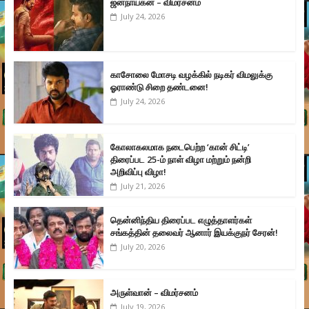
ஜனநாயகன் – விமர்சனம்
July 24, 2026
காசோலை மோசடி வழக்கில் நடிகர் விமலுக்கு
ஓராண்டு சிறை தண்டனை!
July 24, 2026
கோலாகலமாக நடைபெற்ற ‘கான் சிட்டி’
திரைப்பட 25-ம் நாள் விழா மற்றும் நன்றி
அறிவிப்பு விழா!
July 21, 2026
தென்னிந்திய திரைப்பட எழுத்தாளர்கள்
சங்கத்தின் தலைவர் ஆனார் இயக்குநர் சேரன்!
July 20, 2026
அருள்வான் – விமர்சனம்
July 19, 2026