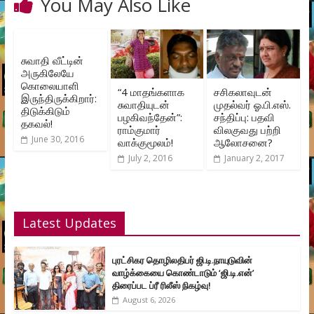
You May Also Like
சுவாதி வீட்டின்
அருகிலேயே
கொலையாளி
“4 மாதங்களாக
சசிகலாவுடன்
இருந்திருக்கிறார்:
சுவாதியுடன்
முதல்வர் ஓ.பி.எஸ்.
திடுக்கிடும்
பழகிவந்தேன்”:
சந்திப்பு: பதவி
தகவல்!
ராம்குமார்
விலகுவது பற்றி
June 30, 2016
வாக்குமூலம்!
ஆலோசனை?
July 2, 2016
January 2, 2017
Latest Updates
புரட்சிகர தொழிலதிபர் ஜி.டி.நாயுடுவின்
வாழ்க்கையை கொண்டாடும் ‘ஜி.டி.என்’
திரைப்பட ப்ரீ ரிலீஸ் நிகழ்வு!
August 6, 2026