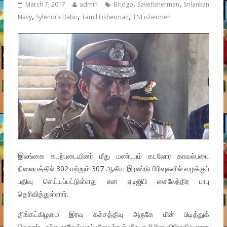
,
,
March 7, 2017
admin
Bridgo
Savefisherman
Srilankan
,
,
,
Navy
Sylendra Babu
Tamil Fisherman
TNFishermen
இலங்கை கடற்படையினர் மீது மண்டபம் கடலோர காவல்படை
நிலையத்தில் 302 மற்றும் 307 ஆகிய இரண்டு பிரிவுகளில் வழக்குப்
பதிவு செய்யப்பட்டுள்ளது என ஏடிஜிபி சைலேந்திர பாபு
தெரிவித்துள்ளார்.
திங்கட்கிழமை இரவு கச்சத்தீவு அருகே மீன் பிடித்துக்
கொண்டிருந்த ராமேஸ்வரம் மீனவர்கள் மீது தமிழின விரோதிகளான