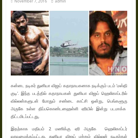
November 7, 2016
admin
கன்னட நடிகர் துனியா விஜய் கதாநாயகனாக நடிக்கும் படம் ‘மஸ்தி
குடி’. இந்த படத்தில் கதாநாயகன் துனியா விஜய் ஹெலிகாப்டரில்
வில்லன்களுடன் மோதும் சண்டை காட்சி ஒன்று, பெங்களூரு
அருகே உள்ள திப்பகொண்டனஹள்ளி ஏரியில் இன்று படமாக்க
திட்டமிடப்பட்டது,
இதற்காக மதியம் 2 மணிக்கு ஏரி அருகே ஹெலிகாப்டர்
வரவழைக்கப்பட்டது. துனியா விஜய் மற்றும் வில்லன் நடிகர்கள்