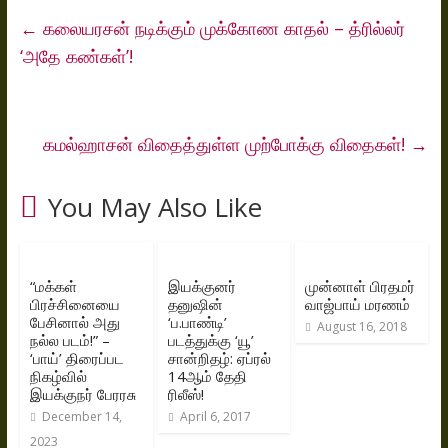
←
கலையரசன் நடிக்கும் முக்கோண காதல் – த்ரில்லர்
‘அதே கண்கள்’!
கமல்ஹாசன் விதைத்துள்ள முற்போக்கு விதைகள்!
→
You May Also Like
“மக்கள்
இயக்குனர்
முன்னாள் பிரதமர்
பிரச்சினையை
தனுஷின்
வாஜ்பாய் மரணம்
பேசினால் அது
‘ப.பாண்டி’
August 16, 2018
நல்ல படம்!” –
படத்துக்கு ‘யூ’
‘பாய்’ திரைப்பட
சான்றிதழ்: ஏப்ரல்
நிகழ்வில்
14ஆம் தேதி
இயக்குநர் பேரரசு
ரிலீஸ்!
December 14,
April 6, 2017
2023