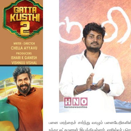
பனை மரத்தைச் சார்ந்து வாழும் பனையேறிகளின் 
நந்தா லட்சுமணன் இயக்கியுள்ளார். ஹரிஸ்வர் புரொட