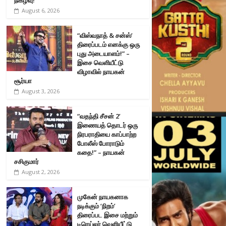
August 6, 2026
“விஸ்வநாத் & சன்ஸ்’
திரைப்படம் எனக்கு ஒரு
புது அடையாளம்!” –
இசை வெளியீட்டு
விழாவில் நாயகன்
சூர்யா
August 3, 2026
“வதந்தி சீசன் 2’
இணையத் தொடர் ஒரு
நிரபராதியை காப்பாற்ற
போலீஸ் போராடும்
கதை!” – நாயகன்
சசிகுமார்
August 2, 2026
முகேன் நாயகனாக
நடிக்கும் ‘நிறம்’
திரைப்பட இசை மற்றும்
டிரெய்லர் வெளியீட்டு