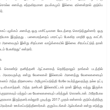
 சொல்ல எனக்கு எந்தவிதமான தயக்கமும் இல்லை. ஏனென்றால் குடும்ப
்.
ாகப் பழக்கம் .எனக்கு ஒரு பாசிட்டிவான வேடத்தை கொடுத்துள்ளார். ஒரு
ப்தியாக இருந்தது . பனைமரத்தைப் பாராட்டிப் பேசுகிற மாதிரி ஒரு காட்சி.
் அனைவரும் இன்று சிறப்பான வாழ்க்கையில் இல்லை. சிரமப்பட்டுத் தான்
ம் பேசுகிறது” என்றார்.
ு,
் கொண்டு தனித்தனி ஆட்களாகத் தெரிந்தாலும் நாங்கள் படத்தில்
ம். அவரவருக்கு என்று வேலைகள் இல்லாமல் அனைத்து வேலைகளையும்
ாம் அந்த திறமையை அறிமுகப்படுத்தி மேலே உயர்த்துவதற்கு நல்ல நட்பு
.வி.வசந்தன். அந்த நண்பன் இல்லாவிட்டால் நான் இங்கு வந்து இருக்க
்குநராகவும் மற்றும் பல வேலைகளையும் பார்த்துக் கொண்டான். அதேபோல
ஆதரவாக இருந்தனர்.கல்லூரி முடித்து 2017 முதல் என்னால் குடும்பத்திற்கு
வர்கள் ஊக்கப்படுத்தினார்கள். குறும்படங்கள் ஆல்பங்கள் என்று எடுத்து