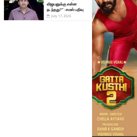
விஜயனுக்கு என்ன
நடந்தது?” -சமஸ் பதிவு
July 17, 2026