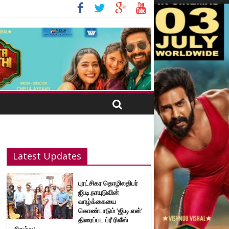
Latest Updates
புரட்சிகர தொழிலதிபர்
ஜி.டி.நாயுடுவின்
வாழ்க்கையை
கொண்டாடும் ‘ஜி.டி.என்’
திரைப்பட ப்ரீ ரிலீஸ்
நிகழ்வு!