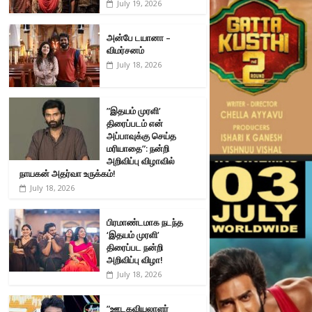
July 19, 2026
அன்பே டயானா –
விமர்சனம்
July 18, 2026
”இதயம் முரளி’
திரைப்படம் என்
அப்பாவுக்கு செய்த
மரியாதை”: நன்றி
அறிவிப்பு விழாவில்
நாயகன் அதர்வா உருக்கம்!
July 18, 2026
பிரமாண்டமாக நடந்த
‘இதயம் முரளி’
திரைப்பட நன்றி
அறிவிப்பு விழா!
July 18, 2026
”ஊடகவியலாளர்