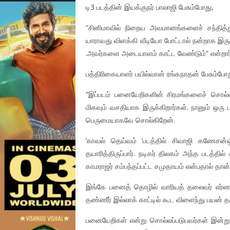
டி3 படத்தின் இயக்குநர் பாலாஜி பேசும்போது,
”சினிமாவில் நிறைய அவமானங்களைச் சந்தித்து
யாராவது விளக்கி வீடியோ போட்டால் நன்றாக இருக்
.அவர்களை அடையாளம் காட்ட வேண்டும்” என்றார்
பத்திரிகையாளர் பயில்வான் ரங்கநாதன் பேசும்போத
“இப்படம் பனையேறிகளின் சிரமங்களைச் சொல்
மிகவும் வசதியாக இருக்கிறார்கள். நானும் ஒ
பெருமையாகவே சொல்கிறேன்.
‘காவல் தெய்வம் ‘படத்தில் சிவாஜி கணேசன்ஒர
தயாரித்திருப்பார். நடிகர் திலகம் அந்த படத்தி
காமராஜர் சம்பந்தப்பட்ட சமுதாயம் என்பதால் தான்
இங்கே பனைத் தொழில் வாரியத் தலைவர் எர்ண
தண்ணீர் இல்லாக் காட்டில் கூட விளைந்து பயன் த
பனையேறிகள் என்று சொல்லப்படுபவர்கள் இன்று ந