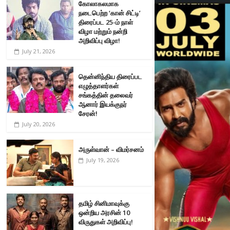
கோலாகலமாக
நடைபெற்ற ‘கான் சிட்டி’
திரைப்பட 25-ம் நாள்
விழா மற்றும் நன்றி
அறிவிப்பு விழா!
July 21, 2026
தென்னிந்திய திரைப்பட
எழுத்தாளர்கள்
சங்கத்தின் தலைவர்
ஆனார் இயக்குநர்
சேரன்!
July 20, 2026
அருள்வான் – விமர்சனம்
July 19, 2026
தமிழ் சினிமாவுக்கு
ஒன்றிய அரசின் 10
விருதுகள் அறிவிப்பு!