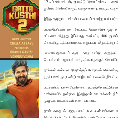
17 எம் எல் ஏக்கள், இரண்டு அமைச்சர்கள் பனைய
ஐபிஎஸ் அதிகாரிகளும் வந்துள்ளனர். எவரும் வற
இந்த சமுதாய மக்கள் யாரையும் ஏமாற்ற மாட்டார்கள்
பனையேறிகள் ஏன் சிரமப்பட வேண்டும்? ஒரு கா
எட்டணா விற்றது. இப்போது கருப்பட்டி 400 ரூபா
அளவிற்கு மதிப்புள்ளதாக கருப்பட்டி இருக்கிறத
பனையேறிகளிடம் ஒரு முறை உண்டு .அதற்குப் 
கொள்வார். மறுநாள் மரத்துக்காரருக்குக் கொடுப்பா
நாங்கள் கள்ளை ஆதரித்துப் போராடிக் கொண்டி
குடிப்பவன் நூறாண்டு வாழ்வான். பனையேறிகள் எப
படங்களில் பனையேறிகளை உயர்த்திக்காட்டுங்க
உண்மையில் நன்றாக இருந்தால் ஊடகங்கள் நிச்சய
முழுக்க ஊடகங்கள் தான் காரணம்.
நான் எதையும் நேரடியாகப் பேசுபவன்.என்னை எ
இருக்கிறார். அவர் விரைவில் நலம் பெற்று வர நா