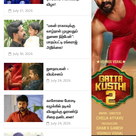
விழா!
July 31, 2026
“மகன் ராகாவுக்கு
வாழ்நாள் முழுவதும்
துணை நிற்பேன்”:
மாதம்பட்டி ரங்கராஜ்
அறிக்கை!
July 30, 2026
ஜனநாயகன் –
விமர்சனம்
July 24, 2026
காசோலை மோசடி
வழக்கில் நடிகர்
விமலுக்கு ஓராண்டு
சிறை தண்டனை!
July 24, 2026