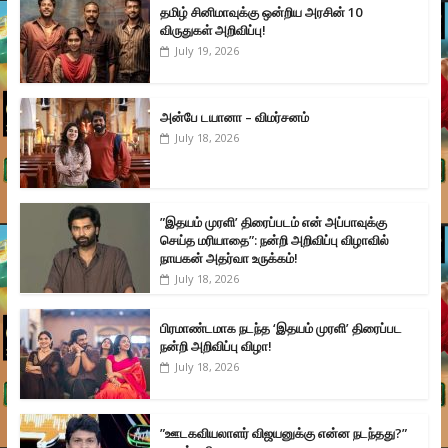
தமிழ் சினிமாவுக்கு ஒன்றிய அரசின் 10
விருதுகள் அறிவிப்பு!
July 19, 2026
அன்பே டயானா – விமர்சனம்
July 18, 2026
”இதயம் முரளி’ திரைப்படம் என் அப்பாவுக்கு
செய்த மரியாதை”: நன்றி அறிவிப்பு விழாவில்
நாயகன் அதர்வா உருக்கம்!
July 18, 2026
பிரமாண்டமாக நடந்த ‘இதயம் முரளி’ திரைப்பட
நன்றி அறிவிப்பு விழா!
July 18, 2026
”ஊடகவியலாளர் விஜயனுக்கு என்ன நடந்தது?”