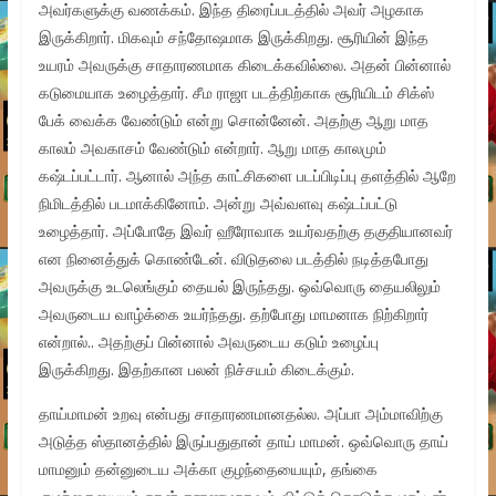
அவர்களுக்கு வணக்கம். இந்த திரைப்படத்தில் அவர் அழகாக
இருக்கிறார். மிகவும் சந்தோஷமாக இருக்கிறது. சூரியின் இந்த
உயரம் அவருக்கு சாதாரணமாக கிடைக்கவில்லை. அதன் பின்னால்
கடுமையாக உழைத்தார். சீம ராஜா படத்திற்காக சூரியிடம் சிக்ஸ்
பேக் வைக்க வேண்டும் என்று சொன்னேன். அதற்கு ஆறு மாத
காலம் அவகாசம் வேண்டும் என்றார். ஆறு மாத காலமும்
கஷ்டப்பட்டார். ஆனால் அந்த காட்சிகளை படப்பிடிப்பு தளத்தில் ஆறே
நிமிடத்தில் படமாக்கினோம். அன்று அவ்வளவு கஷ்டப்பட்டு
உழைத்தார். அப்போதே இவர் ஹீரோவாக உயர்வதற்கு தகுதியானவர்
என நினைத்துக் கொண்டேன். விடுதலை படத்தில் நடித்தபோது
அவருக்கு உடலெங்கும் தையல் இருந்தது. ஒவ்வொரு தையலிலும்
அவருடைய வாழ்க்கை உயர்ந்தது. தற்போது மாமனாக நிற்கிறார்
என்றால்.. அதற்குப் பின்னால் அவருடைய கடும் உழைப்பு
இருக்கிறது. இதற்கான பலன் நிச்சயம் கிடைக்கும்.
தாய்மாமன் உறவு என்பது சாதாரணமானதல்ல. அப்பா அம்மாவிற்கு
அடுத்த ஸ்தானத்தில் இருப்பதுதான் தாய் மாமன். ஒவ்வொரு தாய்
மாமனும் தன்னுடைய அக்கா குழந்தையையும், தங்கை