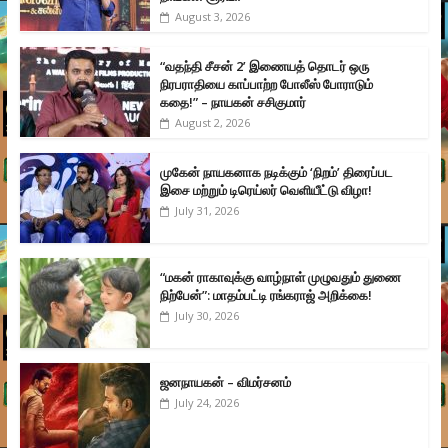
August 3, 2026
“வதந்தி சீசன் 2’ இணையத் தொடர் ஒரு
நிரபராதியை காப்பாற்ற போலீஸ் போராடும்
கதை!” – நாயகன் சசிகுமார்
August 2, 2026
முகேன் நாயகனாக நடிக்கும் ‘நிறம்’ திரைப்பட
இசை மற்றும் டிரெய்லர் வெளியீட்டு விழா!
July 31, 2026
“மகன் ராகாவுக்கு வாழ்நாள் முழுவதும் துணை
நிற்பேன்”: மாதம்பட்டி ரங்கராஜ் அறிக்கை!
July 30, 2026
ஜனநாயகன் – விமர்சனம்
July 24, 2026