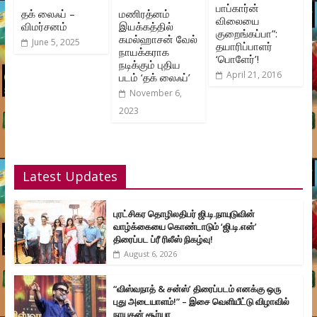
பாப்கார்ன்
தக் லைஃப் –
மணிரத்னம்
விலையை
விமர்சனம்
இயக்கத்தில்
குறைங்கப்பா”:
கமல்ஹாசன் வேல்
June 5, 2025
தயாரிப்பாளர்
நாயக்கராக
‘பொளேர்’!
நடிக்கும் புதிய
April 21, 2016
படம் ‘தக் லைஃப்’
November 6,
2023
Latest Updates
புரட்சிகர தொழிலதிபர் ஜி.டி.நாயுடுவின்
வாழ்க்கையை கொண்டாடும் ‘ஜி.டி.என்’
திரைப்பட ப்ரீ ரிலீஸ் நிகழ்வு!
August 6, 2026
“விஸ்வநாத் & சன்ஸ்’ திரைப்படம் எனக்கு ஒரு
புது அடையாளம்!” – இசை வெளியீட்டு விழாவில்
நாயகன் சூர்யா