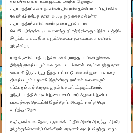
என்னவென்றால், எங்களுடைய மனதில் இருக்கும்
கதாபாத்திரங்களை நடிகர்கள் திரையில் துல்லியமாக பிரதிபலிக்க
வேண்டும் என்பது தான். அப்படி ஒரு கதையில் உள்ள
கதாபாத்திரங்களின் உணர்வுகளை துல்லியமாக
வெளிப்படுத்தக்கூடிய அனைத்து நட்சத்திரங்களும் இந்த படத்தில்
இருக்கிறார்கள். இவர்களுக்கெல்லாம் தலைவராக ராஜ்கிரண்
இருக்கிறார்.
ராஜ் கிரணின் பாதிப்பு இல்லாமல் கிராமத்து படங்கள் இல்லை.
இந்தத் திரைப்படமும் அவருடைய படங்களில் பாதிப்பிலிருந்து தான்
உருவாகி இருக்கிறது. இந்த படம் மட்டுமல்ல என்னுடைய வாழை
திரைப்படமும் உருவாகி இருக்கிறது. நாங்கள் அனைவரும்
எப்போதும் ராஜ் கிரணுக்கு நன்றி கடன் பட்டிருக்கிறோம்.
இந்தப் படத்தின் மூலம் இசையமைப்பாளர் ஹேஷாம் இனிய
பயணத்தை தொடங்கி இருக்கிறார். அவரும் வெற்றி பெற
வாழ்த்துகிறேன்.
சூரி தனக்கான தேரை உருவாக்கி, அதில் அவரே அமர்ந்து, அவரே
இழுத்துக்கொண்டு செல்கிறார். அதனால் அவரிடமிருந்து யாரும்