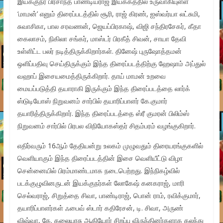
இயக்குநர் பிரசாந்த் பாண்டியராஜ் இயக்கத்தில் உருவாகியுள்ள
‘மாமன்’ எனும் திரைப்படத்தில் சூரி, ராஜ் கிரண், ஐஸ்வர்யா லட்சுமி,
சுவாசிகா, பால சரவணன், ஜெயப்பிரகாஷ், விஜி சந்திரசேகர், கீதா
கைலாசம், நிகிலா சங்கர், மாஸ்டர் பிரகீத் சிவன், சாயா தேவி
உள்ளிட்ட பலர் நடித்திருக்கிறார்கள். தினேஷ் புருஷோத்தமன்
ஒளிப்பதிவு செய்திருக்கும் இந்த திரைப்படத்திற்கு ஹேஷாம் அப்துல்
வஹாப் இசையமைத்திருக்கிறார். தாய் மாமன் உறவை
மையப்படுத்தி தயாராகி இருக்கும் இந்த திரைப்படத்தை லார்க்
ஸ்டுடியோஸ் நிறுவனம் சார்பில் தயாரிப்பாளர் கே.குமார்
தயாரித்திருக்கிறார். இந்த திரைப்படத்தை ஸ்ரீ குமரன் பிலிம்ஸ்
நிறுவனம் சார்பில் பிரபல விநியோகஸ்தர் சிதம்பரம் வழங்குகிறார்.
எதிர்வரும் 16ஆம் தேதியன்று உலகம் முழுவதும் திரையரங்குகளில்
வெளியாகும் இந்த திரைப்படத்தின் இசை வெளியீட்டு விழா
சென்னையில் பிரம்மாண்டமாக நடைபெற்றது. இந்நிகழ்வில்
படக்குழுவினருடன் இயக்குநர்கள் லோகேஷ் கனகராஜ், மாரி
செல்வராஜ், சிறுத்தை சிவா, பாண்டிராஜ், பொன் ராம், ரவிக்குமார்,
தயாரிப்பாளர்கள் ஃபைவ் ஸ்டார் கதிரேசன், டி. சிவா, அருண்
விஷ்வா, கே. கலையரசு ஆகியோர் சிறப்பு விருந்தினர்களாக கலந்து