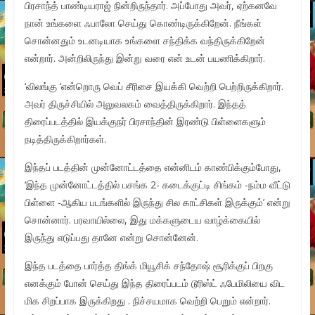
பிரசாந்த் பாண்டியராஜ் நின்றிருந்தார். அப்போது அவர், ஏற்கனவே
நான் உங்களை ஃபாலோ செய்து கொண்டிருக்கிறேன். நீங்கள்
சொன்னதும் உடனடியாக உங்களை சந்திக்க வந்திருக்கிறேன்
என்றார். அன்றிலிருந்து இன்று வரை என் உடன் பயணிக்கிறார்.
‘விலங்கு ‘என்றொரு வெப் சீரிசை இயக்கி வெற்றி பெற்றிருக்கிறார்.
அவர் திருச்சியில் அலுவலகம் வைத்திருக்கிறார். இந்தத்
திரைப்படத்தில் இயக்குநர் பிரசாந்தின் இரண்டு பிள்ளைகளும்
நடித்திருக்கிறார்கள்.‌
இந்தப் படத்தின் முன்னோட்டத்தை என்னிடம் காண்பிக்கும்போது,
‘இந்த முன்னோட்டத்தில் பசங்க 2- கடைக்குட்டி சிங்கம் -நம்ம வீட்டு
பிள்ளை -ஆகிய படங்களில் இருந்து சில காட்சிகள் இருக்கும்’ என்று
சொன்னார். பரவாயில்லை, இது மக்களுடைய வாழ்க்கையில்
இருந்து எடுப்பது தானே என்று சொன்னேன்.
இந்த படத்தை பார்த்த திங்க் மியூசிக் சந்தோஷ் சூரிக்குப் பிறகு
எனக்கும் போன் செய்து இந்த திரைப்படம் டூரிஸ்ட் ஃபேமிலியை விட
மிக சிறப்பாக இருக்கிறது . நிச்சயமாக வெற்றி பெறும் என்றார்.