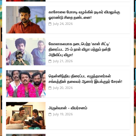
காசோலை மோசடி வழக்கில் நடிகர் விமலுக்கு
ஓராண்டு சிறை தண்டனை!
July 24, 2026
கோலாகலமாக நடைபெற்ற ‘கான் சிட்டி’
திரைப்பட 25-ம் நாள் விழா மற்றும் நன்றி
அறிவிப்பு விழா!
July 21, 2026
தென்னிந்திய திரைப்பட எழுத்தாளர்கள்
சங்கத்தின் தலைவர் ஆனார் இயக்குநர் சேரன்!
July 20, 2026
அருள்வான் – விமர்சனம்
July 19, 2026