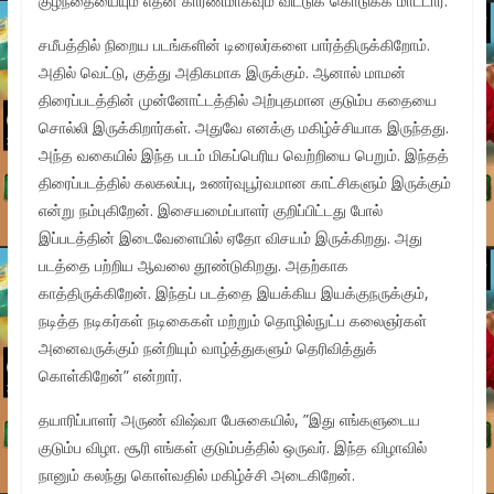
குழந்தையையும் எதன் காரணமாகவும் விட்டுக் கொடுக்க மாட்டார்.
சமீபத்தில் நிறைய படங்களின் டிரைலர்களை பார்த்திருக்கிறோம்.
அதில் வெட்டு, குத்து அதிகமாக இருக்கும். ஆனால் மாமன்
திரைப்படத்தின் முன்னோட்டத்தில் அற்புதமான குடும்ப கதையை
சொல்லி இருக்கிறார்கள். அதுவே எனக்கு மகிழ்ச்சியாக இருந்தது.
அந்த வகையில் இந்த படம் மிகப்பெரிய வெற்றியை பெறும். இந்தத்
திரைப்படத்தில் கலகலப்பு, உணர்வுபூர்வமான காட்சிகளும் இருக்கும்
என்று நம்புகிறேன். இசையமைப்பாளர் குறிப்பிட்டது போல்
இப்படத்தின் இடைவேளையில் ஏதோ விசயம் இருக்கிறது. அது
படத்தை பற்றிய ஆவலை தூண்டுகிறது. அதற்காக
காத்திருக்கிறேன். இந்தப் படத்தை இயக்கிய இயக்குநருக்கும்,
நடித்த நடிகர்கள் நடிகைகள் மற்றும் தொழில்நுட்ப கலைஞர்கள்
அனைவருக்கும் நன்றியும் வாழ்த்துகளும் தெரிவித்துக்
கொள்கிறேன்” என்றார்.
தயாரிப்பாளர் அருண் விஷ்வா பேசுகையில், ”இது எங்களுடைய
குடும்ப விழா. சூரி எங்கள் குடும்பத்தில் ஒருவர். இந்த விழாவில்
நானும் கலந்து கொள்வதில் மகிழ்ச்சி அடைகிறேன்.