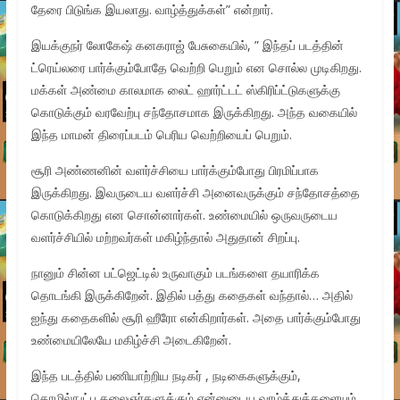
தேரை பிடுங்க இயலாது. வாழ்த்துக்கள்” என்றார்.
இயக்குநர் லோகேஷ் கனகராஜ் பேசுகையில், ” இந்தப் படத்தின்
ட்ரெய்லரை பார்க்கும்போதே வெற்றி பெறும் என சொல்ல முடிகிறது.
மக்கள் அண்மை காலமாக லைட் ஹார்ட்டட் ஸ்கிரிப்ட்டுகளுக்கு
கொடுக்கும் வரவேற்பு சந்தோசமாக இருக்கிறது. அந்த வகையில்
இந்த மாமன் திரைப்படம் பெரிய வெற்றியைப் பெறும்.
சூரி அண்ணனின் வளர்ச்சியை பார்க்கும்போது பிரமிப்பாக
இருக்கிறது. இவருடைய வளர்ச்சி அனைவருக்கும் சந்தோசத்தை
கொடுக்கிறது என சொன்னார்கள். உண்மையில் ஒருவருடைய
வளர்ச்சியில் மற்றவர்கள் மகிழ்ந்தால் அதுதான் சிறப்பு.
நானும் சின்ன பட்ஜெட்டில் உருவாகும் படங்களை தயாரிக்க
தொடங்கி இருக்கிறேன். இதில் பத்து கதைகள் வந்தால்… அதில்
ஐந்து கதைகளில் சூரி ஹீரோ என்கிறார்கள்.‌ அதை பார்க்கும்போது
உண்மையிலேயே மகிழ்ச்சி அடைகிறேன்.‌
இந்த படத்தில் பணியாற்றிய நடிகர் , நடிகைகளுக்கும்,
தொழில்நுட்ப கலைஞர்களுக்கும் என்னுடைய வாழ்த்துக்களையும்