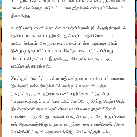
பார்க்கும்போதே வெற்றி கூட்டணி என நம்பிக்கை வந்தது. அதனால்
மாமன் நல்லதொரு குடும்பப் படமாக இருக்கும் என்ற நம்பிக்கையும்
இருக்கிறது.
தயாரிப்பாளர் குமார் தொடக்க காலத்தில் நான் இயக்குநர் சேரனிடம்
உதவியாளராக பணியாற்றியபோது அவரிடம் உதவி மேலாளராக
பணியாற்றியவர். அவருடனான பயணம் மறக்க முடியாது. அவர்
இன்று ஒரு தயாரிப்பாளராக உயர்ந்திருப்பதை பார்க்கும்போது
மிகவும் மகிழ்ச்சியாக இருக்கிறது. விரைவில் எனக்கும் ஒரு
வாய்ப்பைத் தாருங்கள்.
இயக்குநர் பிரசாந்த் பாண்டியராஜ் என்னுடைய உதவியாளர். நாளைய
இயக்குநர் என்ற நிகழ்ச்சியில் கலந்து கொண்டார். அந்த
நிகழ்ச்சிக்கு நான் நடுவராக பணியாற்றினேன். அந்த விழா
நிறைவடைந்ததும் நான் மேடையில் பேசும்போது இங்கு வெற்றி பெற்ற
இயக்குநர்கள் அனைவரும் திறமைசாலிகளாக இருக்கிறீர்கள்.
உங்களின் யாருக்கேனும் என்னிடம் உதவியாளராக சேர விரும்பினால்
என் அலுவலகத்திற்கு வருகை தாருங்கள் என சொன்னேன். இதை
சொல்லிவிட்டு நான் அலுவலகத்திற்கு செல்வதற்குள் அங்கு