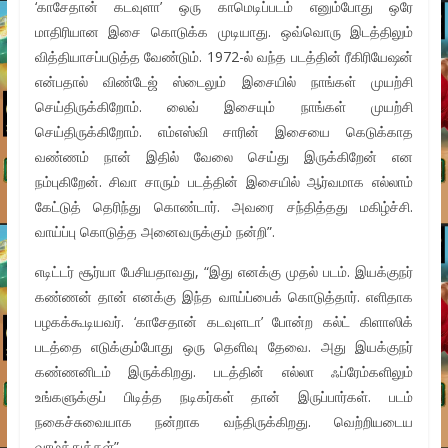
‘காசேதான் கடவுளா’ ஒரு காமெடிப்படம் எனும்போது ஒரே
மாதிரியான இசை கொடுக்க முடியாது. ஒவ்வொரு இடத்திலும்
வித்தியாசப்படுத்த வேண்டும். 1972-ல் வந்த படத்தின் ரீகிரியேஷன்
என்பதால் விண்டேஜ் ஸ்டைலும் இசையில் நாங்கள் முயற்சி
செய்திருக்கிறோம். லைவ் இசையும் நாங்கள் முயற்சி
செய்திருக்கிறோம். எம்எஸ்வி சாரின் இசையை கெடுக்காத
வண்ணம் நான் இதில் வேலை செய்து இருக்கிறேன் என
நம்புகிறேன். சிவா சாரும் படத்தின் இசையில் ஆர்வமாக எல்லாம்
கேட்டுத் தெரிந்து கொண்டார். அவரை சந்தித்தது மகிழ்ச்சி.
வாய்ப்பு கொடுத்த அனைவருக்கும் நன்றி”.
எடிட்டர் சூர்யா பேசியதாவது, “இது எனக்கு முதல் படம். இயக்குநர்
கண்ணன் தான் எனக்கு இந்த வாய்ப்பைக் கொடுத்தார். எளிதாக
பழகக்கூடியவர். ‘காசேதான் கடவுளடா’ போன்ற கல்ட் கிளாஸிக்
படத்தை எடுக்கும்போது ஒரு தெளிவு தேவை. அது இயக்குநர்
கண்ணனிடம் இருக்கிறது. படத்தின் எல்லா ஃப்ரேம்களிலும்
உங்களுக்குப் பிடித்த நடிகர்கள் தான் இருப்பார்கள். படம்
நகைச்சுவையாக நன்றாக வந்திருக்கிறது. வெற்றியடைய
வாழ்த்துக்கள்”.