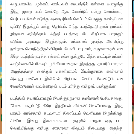
வருடமாகவே பழக்கம். லாக்டவுன் சமயத்தில் என்னை அழைத்து
இந்த முறை படம் செய்தே ஆக வேண்டும் என்று சொன்னார்.
பெரிய படங்கள் எடுத்து அதை ரீமேக் செய்யும் பொழுது கண்டிப்பாக
ஒப்பீடு இருக்கும் என்று தெரியும். அந்த பயத்தோடு தான் நாங்கள்
இதனை எடுத்தோம். அந்தப் படத்தை விட சிறப்பாக யாராலும்
எடுக்க முடியாது. இருந்தாலும், எங்களால் முடிந்த அளவிற்கு
நன்றாக கொடுத்திருக்கிறோம். யோகி பாபு சார், கருணாகரன் என
இந்த படத்தில் நடித்த எங்கள் எல்லாருக்குமே இந்த டைட்டில் எங்கள்
வாழ்க்கையில் மிகவும் முக்கியமானதாக இருந்தது. தயாரிப்பாளராக
அழுத்தத்தை எடுத்துக் கொள்ளாமல் இயக்குநராக கண்ணன்
அவரது பணியை இனிமேல் சிறப்பாக செய்ய வேண்டும் என
வேண்டுகோள் வைக்கிறேன். படம் பார்த்து என்ஜாய் பண்ணுங்க”.
படத்தின் தயாரிப்பாளரும் இயக்குநருமான கண்ணன் பேசியதாவது,
“போன மாதம் ‘தி கிரேட் இந்தியன் கிச்சன்’ வெளியானது. இந்த
மாதம் ‘காசேதான் கடவுளடா’ திரைப்படம் வெளியாக இருக்கிறது.
சினிமா இன்று இருக்கக்கூடிய சூழலில் மாதம் ஒரு படம்
வெளியிடுவது என்பது சாதாரண விஷயம் கிடையாது. அதற்கு