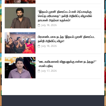
”இதயம் முரளி’ திரைப்படம் என் அப்பாவுக்கு
செய்த மரியாதை”: நன்றி அறிவிப்பு விழாவில்
நாயகன் அதர்வா உருக்கம்!
July 18, 2026
பிரமாண்டமாக நடந்த ‘இதயம் முரளி’ திரைப்பட
நன்றி அறிவிப்பு விழா!
July 18, 2026
”ஊடகவியலாளர் விஜயனுக்கு என்ன நடந்தது?”
-சமஸ் பதிவு
July 17, 2026