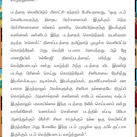
படத்தை வெளியிடும் மீனாட்சி சுந்தரம் பேசியதாவது, “ஒரு படம்
வெளியாவதற்கு நிறைய பிரச்சனைகள் இருக்கும். அந்த
பிரச்சினைகளை எல்லாம் தாண்டி வெளியிடுவதற்கு இயக்குநர்
கண்ணன் என்னிடம் இந்த படத்தைக் கொடுத்தார். நயன்தாரா
நடித்த ‘கனெக்ட்’ திரைப்படத்தை தமிழ்நாடு முழுக்க வெளியிட்டு
கொடுத்தேன். அது வெற்றி படமாக அமைந்தது. ஆர் ஜே
பாலாஜியின் ‘எல்கேஜி’ திரைப்படத்தைப் பார்த்து அது
வெற்றியடையும் என்று வாழ்த்தி அந்த படத்தை விட இரண்டு
மடங்கு பிசினஸ் செய்து கொடுத்தேன். சினிமாவை நேசித்து
இயங்கக்கூடிய நடிகர்கள், இயக்குநர்கள், தயாரிப்பாளர்கள் என
யாராக இருந்தாலும் அவர்களுக்கு சினிமா நல்லதையே திருப்பி
கொடுக்கும். அதனால்தான் கண்ணன் சாரிடம் எவ்வளவு கஷ்டம்
இருந்தாலும் பரவாயில்லை இந்த படத்தை ரிலீஸ் செய்யலாம் என்று
வாங்கினேன். ‘வணக்கம் சென்னை’ படத்தில் எப்படி பிரியா
ஆனந்துக்கும் மிர்ச்சி சிவா சாருக்கும் நல்ல ஒரு கெமிஸ்ட்ரி
இருந்ததோ அது போலவே இந்த படம் முழுக்க ஒரு ஃபீல் குட்டாக
இருக்கும். படம் வெற்றியடைய வாழ்த்துகள்”.