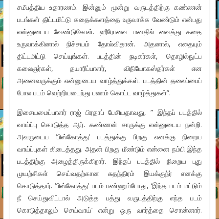
சமீபத்திய உதாரணம். இன்னும் மூன்று வருடத்திற்கு கண்ணன்
படங்கள் திட்டமிட்டு கதைக்களத்தை உருவாக்க வேண்டும் என்பது
என்னுடைய வேண்டுகோள். ஹீரோவை மனதில் வைத்து கதை
உருவாக்கினால் நிச்சயம் தோல்விதான். அதனால், எதையும்
திட்டமிட்டு செய்யுங்கள். படத்தின் நடிகர்கள், தொழில்நுட்ப
கலைஞர்கள், தயாரிப்பாளர், விநியோகஸ்தர்கள் என
அனைவருக்கும் என்னுடைய வாழ்த்துக்கள். படத்தின் தலைப்பைப்
போல படம் வெற்றியடைந்து பணம் கொட்ட வாழ்த்துகள்”.
இசையமைப்பாளர் ராஜ் பிரதாப் பேசியதாவது, ” இந்தப் படத்தில்
வாய்ப்பு கொடுத்த ஆர். கண்ணன் சாருக்கு என்னுடைய நன்றி.
அவருடைய ‘பிஸ்கோத்து’ படத்துக்கு பிறகு எனக்கு நிறைய
வாய்ப்புகள் கிடைத்தது. அதன் பிறகு மீண்டும் என்னை நம்பி இந்த
படத்திற்கு அழைத்திருக்கிறார். இந்தப் படத்தில் நிறைய புது
முயற்சிகள் செய்வதற்கான சுதந்திரம் இயக்குந்ர் எனக்கு
கொடுத்தார். ‘பிஸ்கோத்து’ படம் பண்ணும்போது, ‘இந்த படம் மட்டும்
நீ செய்துவிட்டால் அடுத்த பத்து வருடத்திற்கு எந்த படம்
கொடுத்தாலும் செய்வாய்’ என்று ஒரு வார்த்தை சொன்னார்.