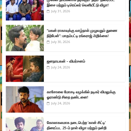
இசை மற்றும் டிரெய்லர் வெளியீட்டு விழா!
July 31, 2026
“மகன் ராகாவுக்கு வாழ்நாள் முழுவதும் துணை
நிற்பேன்”: மாதம்பட்டி ரங்கராஜ் அறிக்கை!
July 30, 2026
ஜனநாயகன் – விமர்சனம்
July 24, 2026
காசோலை மோசடி வழக்கில் நடிகர் விமலுக்கு
ஓராண்டு சிறை தண்டனை!
July 24, 2026
கோலாகலமாக நடைபெற்ற ‘கான் சிட்டி’
திரைப்பட 25-ம் நாள் விழா மற்றும் நன்றி