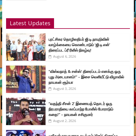
Latest Updates
புரட்சிகர தொழிலதிபர் ஜி.டி.நாயுடுவின்
வாழ்க்கையை கொண்டாடும் ‘ஜி.டி.என்’
திரைப்பட ப்ரீ ரிலீஸ் நிகழ்வு!
August 6, 2026
“விஸ்வநாத் & சன்ஸ்’ திரைப்படம் எனக்கு ஒரு
புது அடையாளம்!” – இசை வெளியீட்டு விழாவில்
நாயகன் சூர்யா
August 3, 2026
“வதந்தி சீசன் 2’ இணையத் தொடர் ஒரு
நிரபராதியை காப்பாற்ற போலீஸ் போராடும்
கதை!” – நாயகன் சசிகுமார்
August 2, 2026
முகேன் நாயகனாக நடிக்கும் ‘நிறம்’ திரைப்பட