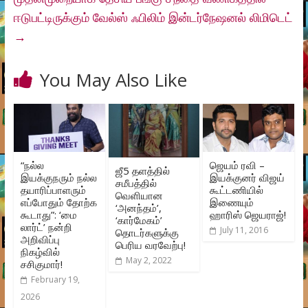
ஈடுபட்டிருக்கும் வேல்ஸ் ஃபிலிம் இன்டர்நேஷனல் லிமிடெட்
→
You May Also Like
“நல்ல
ஜெயம் ரவி –
ஜீ5 தளத்தில்
இயக்குநரும் நல்ல
இயக்குனர் விஜய்
சமீபத்தில்
தயாரிப்பாளரும்
கூட்டணியில்
வெளியான
எப்போதும் தோற்க
இணையும்
‘அனந்தம்’,
கூடாது”: ‘மை
ஹாரிஸ் ஜெயராஜ்!
‘கார்மேகம்’
லார்ட்’ நன்றி
July 11, 2016
தொடர்களுக்கு
அறிவிப்பு
பெரிய வரவேற்பு!
நிகழ்வில்
May 2, 2022
சசிகுமார்!
February 19,
2026