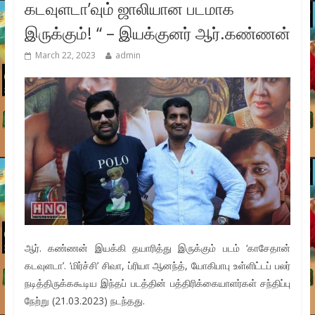
கடவுளடா’வும் ஜாலியான படமாக
இருக்கும்! “ – இயக்குனர் ஆர்.கண்ணன்
March 22, 2023
admin
ஆர். கண்ணன் இயக்கி தயாரித்து இருக்கும் படம் ‘காசேதான்
கடவுளடா’. ‘மிர்ச்சி’ சிவா, ப்ரியா ஆனந்த், யோகிபாபு உள்ளிட்டப் பலர்
நடித்திருக்ககூடிய இந்தப் படத்தின் பத்திரிக்கையாளர்கள் சந்திப்பு
நேற்று (21.03.2023) நடந்தது.