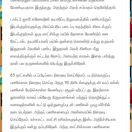
வேண்டியதாக இருந்தது. அதற்கும் அவர் சம்மதம் தெரிவித்தார்.
டாக்டர் ஐசரி கணேஷின் தயாரிப்பு நிறுவனத்தில் பணியாற்றும்
இயக்குநர்களுக்கு மிகப்பெரிய படைப்பு சுதந்திரம் கிடைக்கும்.
இயக்குநர்கள் ஒரு காட்சிக்கு மயில் தோகை வேண்டும் என
கேட்டால்.. தயாரிப்பாளர் மயில் ஒன்றை கொண்டு வந்து தருவார்.
இதுதான் அவரின் பண்பு. இதுதான் அவர் சினிமா மீது
வைத்திருக்கும் கட்டற்ற நேசம், அளவற்ற காதல். இதை பார்த்து
நான் பல தருணங்களில் வியந்து இருக்கிறேன்.
65 நாட்களில் படப்பிடிப்பை நிறைவு செய்தோம். படத்தொகுப்பு
பணிகளை நிறைவு செய்த பிறகு 90 நிமிடங்களுக்கு வி எஃப் எக்ஸ்
பணிகள் மேற்கொள்ள வேண்டிய சூழல் ஏற்பட்டது.‌ இதற்காக
ஓராண்டு காலம் பல்வேறு நிறுவனங்கள் மற்றும் தொழில்நுட்ப
கலைஞர்களின் கூட்டு ஒத்துழைப்புடன் பணிகள் முழு வீச்சில்
நடைபெற்றன. அந்தப் பணிகளையும் அண்மையில் நிறைவு
செய்தோம். உச்சகட்ட காட்சி ரசிகர்களுக்கு இன்ப அதிர்ச்சியாக
இருக்கும் என்று நம்புகிறேன். அந்த காட்சிக்கான பணிகளை