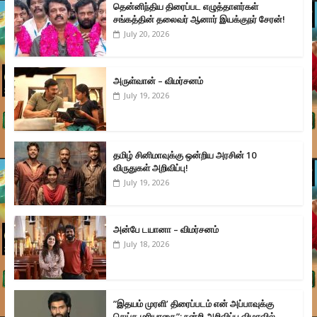
தென்னிந்திய திரைப்பட எழுத்தாளர்கள்
சங்கத்தின் தலைவர் ஆனார் இயக்குநர் சேரன்!
July 20, 2026
அருள்வான் – விமர்சனம்
July 19, 2026
தமிழ் சினிமாவுக்கு ஒன்றிய அரசின் 10
விருதுகள் அறிவிப்பு!
July 19, 2026
அன்பே டயானா – விமர்சனம்
July 18, 2026
”இதயம் முரளி’ திரைப்படம் என் அப்பாவுக்கு
செய்த மரியாதை”: நன்றி அறிவிப்பு விழாவில்