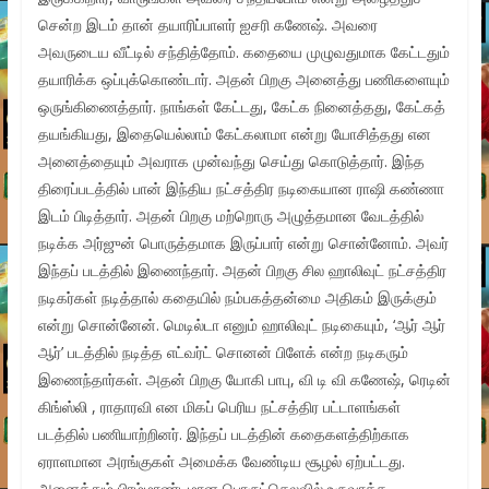
சென்ற இடம் தான் தயாரிப்பாளர் ஐசரி கணேஷ். அவரை
அவருடைய வீட்டில் சந்தித்தோம். கதையை முழுவதுமாக கேட்டதும்
தயாரிக்க ஒப்புக்கொண்டார். அதன் பிறகு அனைத்து பணிகளையும்
ஒருங்கிணைத்தார். நாங்கள் கேட்டது, கேட்க நினைத்தது, கேட்கத்
தயங்கியது, இதையெல்லாம் கேட்கலாமா என்று யோசித்தது என
அனைத்தையும் அவராக முன்வந்து செய்து கொடுத்தார். இந்த
திரைப்படத்தில் பான் இந்திய நட்சத்திர நடிகையான ராஷி கண்ணா
இடம் பிடித்தார். அதன் பிறகு மற்றொரு அழுத்தமான வேடத்தில்
நடிக்க அர்ஜுன் பொருத்தமாக இருப்பார் என்று சொன்னோம். அவர்
இந்தப் படத்தில் இணைந்தார். அதன் பிறகு சில ஹாலிவுட் நட்சத்திர
நடிகர்கள் நடித்தால் கதையில் நம்பகத்தன்மை அதிகம் இருக்கும்
என்று சொன்னேன். மெடில்டா எனும் ஹாலிவுட் நடிகையும், ‘ஆர் ஆர்
ஆர்’ படத்தில் நடித்த எட்வர்ட் சொனன் பிளேக் என்ற நடிகரும்
இணைந்தார்கள். அதன் பிறகு யோகி பாபு, வி டி வி கணேஷ், ரெடின்
கிங்ஸ்லி , ராதாரவி என மிகப் பெரிய நட்சத்திர பட்டாளங்கள்
படத்தில் பணியாற்றினர். இந்தப் படத்தின் கதைகளத்திற்காக
ஏராளமான அரங்குகள் அமைக்க வேண்டிய சூழல் ஏற்பட்டது.
அனைத்தும் பிரம்மாண்டமான பொருட்செலவில் உருவாக்க