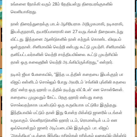
உங்களை நோக்கி வரும் 28ம் தேதியன்று திரையரங்குகளில்
வெளியாகிறது.
நான் திரைத்துறைக்கு பாடல் ஆசிரியராக அறிமுகமாகி, நடிகராகி,
இயக்குநராகி, தயாரிப்பாளராகி என 27 வருடங்கள் நிறைவடைந்து
விட்டது. இத்தனை ஆண்டுகளில் நான் கற்றுக் கொண்ட விஷயம்
ஒன்றுதான். சினிமாவில் வெற்றி என்பது கூட்டு முயற்சி. சினிமாவில்
தனிப்பட்டவர்களின் வெற்றி சாத்தியமில்லை. கூட்டு முயற்சியில்
தான் ஒரு கலைஞரின் வெற்றி அடங்கியிருக்கிறது,” என்றார்.
நடிகர் ஜீவா பேசுகையில், ”இந்த படத்தின் கதையை இயக்குநர் பா
விஜய் என்னிடம் சொல்லும் போது அவரிடம் ‘சங்கிலி புங்கிலி கதவை
திற’ என்ற ஒரு ஹாரர் படத்தில் நடித்து விட்டேன்’ என சொன்னேன்.
கதையை முழுவதும் கேட்ட பிறகு ஹாரர் என்பது கதை
சொல்வதற்காக பயன்படும் ஒரு கருவியாக மட்டுமே இருந்தது.
இந்தியாவில் மட்டும் தான் இது போன்ற மிக்ஸ்டு ஜானரில் படங்கள்
உருவாகும். வெளிநாடுகளில் ஹாரர் படம், ரொமான்டிக் படம் என
ஒவ்வொன்றும் ஜானர் அடிப்படையில் இருக்கும். பா. விஜய்
‘அகத்தியா’ படத்தை இந்திய ரசிகர்கள் ரசிக்கும் வகையில் மிக்ஸ்டு