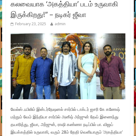
கலவையாக ‘அகத்தியா’ படம் உருவாகி
இருக்கிறது!” – நடிகர் ஜீவா
February 23, 2025
admin
வேல்ஸ் ஃபிலிம் இன்டர்நேஷனல் சார்பில் டாக்டர் ஐசரி கே கணேஷ்
மற்றும் வேம் இந்தியா சார்பில் அனீஷ் அர்ஜுன் தேவ் இணைந்து
தயாரித்து, ஜீவா, அர்ஜுன், ராஷி கண்ணா நடிப்பில் பா. விஜய்
இயக்கத்தில் உருவாகி, வரும் 28ம் தேதி வெளியாகும் ‘அகத்தியா’