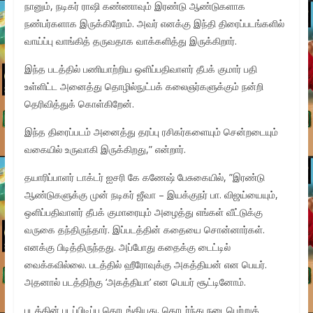
நானும், நடிகர் ராஷி கண்ணாவும் இரண்டு ஆண்டுகளாக
நண்பர்களாக இருக்கிறோம். அவர் எனக்கு இந்தி திரைப்படங்களில்
வாய்ப்பு வாங்கித் தருவதாக வாக்களித்து இருக்கிறார்.
இந்த படத்தில் பணியாற்றிய ஒளிப்பதிவாளர் தீபக் குமார் பதி
உள்ளிட்ட அனைத்து தொழில்நுட்பக் கலைஞர்களுக்கும் நன்றி
தெரிவித்துக் கொள்கிறேன்.
இந்த திரைப்படம் அனைத்து தரப்பு ரசிகர்களையும் சென்றடையும்
வகையில் உருவாகி இருக்கிறது,” என்றார்.
தயாரிப்பாளர் டாக்டர் ஐசரி கே கணேஷ் பேசுகையில், ”இரண்டு
ஆண்டுகளுக்கு முன் நடிகர் ஜீவா – இயக்குநர் பா. விஜய்யையும்,
ஒளிப்பதிவாளர் தீபக் குமாரையும் அழைத்து எங்கள் வீட்டுக்கு
வருகை தந்திருந்தார். இப்படத்தின் கதையை சொன்னார்கள்.
எனக்கு பிடித்திருந்தது. அப்போது கதைக்கு டைட்டில்
வைக்கவில்லை. படத்தில் ஹீரோவுக்கு அகத்தியன் என பெயர்.
அதனால் படத்திற்கு ‘அகத்தியா’ என பெயர் சூட்டினோம்.
படத்தின் படப்பிடிப்பு தொடங்கியது. தொடர்ந்து நடைபெற்றுக்