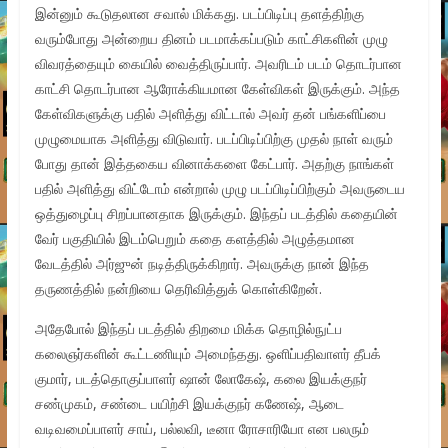
இன்னும் கூடுதலான சவால் மிக்கது. படப்பிடிப்பு தளத்திற்கு
வரும்போது அன்றைய தினம் படமாக்கப்படும் காட்சிகளின் முழு
விவரத்தையும் கையில் வைத்திருப்பார். அவரிடம் படம் தொடர்பான
காட்சி தொடர்பான ஆரோக்கியமான கேள்விகள் இருக்கும். அந்த
கேள்விகளுக்கு பதில் அளித்து விட்டால் அவர் தன் பங்களிப்பை
முழுமையாக அளித்து விடுவார். படப்பிடிப்பிற்கு முதல் நாள் வரும்
போது தான் இத்தகைய வினாக்களை கேட்பார். அதற்கு நாங்கள்
பதில் அளித்து விட்டோம் என்றால் முழு படப்பிடிப்பிற்கும் அவருடைய
ஒத்துழைப்பு சிறப்பானதாக இருக்கும். இந்தப் படத்தில் கதையின்
வேர் பகுதியில் இடம்பெறும் கதை களத்தில் அழுத்தமான
வேடத்தில் அர்ஜுன் நடித்திருக்கிறார். அவருக்கு நான் இந்த
தருணத்தில் நன்றியை தெரிவித்துக் கொள்கிறேன்.
அதேபோல் இந்தப் படத்தில் திறமை மிக்க தொழில்நுட்ப
கலைஞர்களின் கூட்டணியும் அமைந்தது. ஒளிப்பதிவாளர் தீபக்
குமார், படத்தொகுப்பாளர் ஷான் லோகேஷ், கலை இயக்குநர்
சண்முகம், சண்டை பயிற்சி இயக்குநர் கணேஷ், ஆடை
வடிவமைப்பாளர் சாய், பல்லவி, டீனா ரோசாரியோ என பலரும்