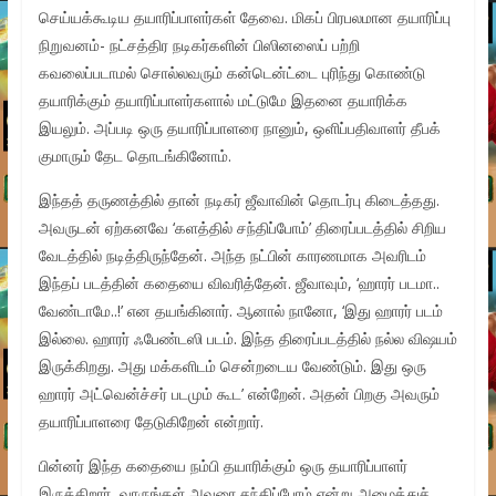
செய்யக்கூடிய தயாரிப்பாளர்கள் தேவை. மிகப் பிரபலமான தயாரிப்பு
நிறுவனம்- நட்சத்திர நடிகர்களின் பிஸினஸைப் பற்றி
கவலைப்படாமல் சொல்லவரும் கன்டென்ட்டை புரிந்து கொண்டு
தயாரிக்கும் தயாரிப்பாளர்களால் மட்டுமே இதனை தயாரிக்க
இயலும். அப்படி ஒரு தயாரிப்பாளரை நானும், ஒளிப்பதிவாளர் தீபக்
குமாரும் தேட தொடங்கினோம்.
இந்தத் தருணத்தில் தான் நடிகர் ஜீவாவின் தொடர்பு கிடைத்தது.
அவருடன் ஏற்கனவே ‘களத்தில் சந்திப்போம்’ திரைப்படத்தில் சிறிய
வேடத்தில் நடித்திருந்தேன். அந்த நட்பின் காரணமாக அவரிடம்
இந்தப் படத்தின் கதையை விவரித்தேன். ஜீவாவும், ‘ஹாரர் படமா..
வேண்டாமே..!’ என தயங்கினார். ஆனால் நானோ, ‘இது ஹாரர் படம்
இல்லை. ஹாரர் ஃபேண்டஸி படம். இந்த திரைப்படத்தில் நல்ல விஷயம்
இருக்கிறது. அது மக்களிடம் சென்றடைய வேண்டும். இது ஒரு
ஹாரர் அட்வென்ச்சர் படமும் கூட’ என்றேன். அதன் பிறகு அவரும்
தயாரிப்பாளரை தேடுகிறேன் என்றார்.
பின்னர் இந்த கதையை நம்பி தயாரிக்கும் ஒரு தயாரிப்பாளர்
இருக்கிறார், வாருங்கள் அவரை சந்திப்போம் என்று அழைத்துச்