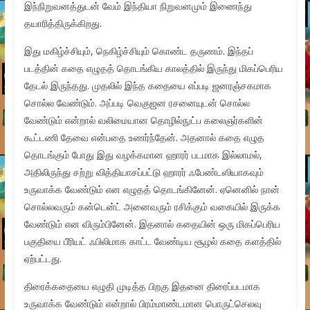
இந்நிறுவனத்துடன் வேம் இந்தியா நிறுவனமும் இணைந்து
தயாரித்திருக்கிறது.
இது மகிழ்ச்சியும், நெகிழ்ச்சியும் கொண்ட தருணம். இந்தப்
படத்தின் கதை எழுதத் தொடங்கிய காலத்தில் இருந்து மிகப்பெரிய
தேடல் இருந்தது. முதலில் இந்த கதையை எப்படி ஜனரஞ்சகமாக
சொல்ல வேண்டும். அப்படி வெகுஜன ரசனையுடன் சொல்ல
வேண்டும் என்றால் வலிமையான தொழில்நுட்ப கலைஞர்களின்
கூட்டணி தேவை என்பதை உணர்ந்தேன். அதனால் கதை எழுத
தொடங்கும் போது இது வழக்கமான ஹாரர் படமாக இல்லாமல்,
அதிலிருந்து சற்று வித்தியாசப்பட்டு ஹாரர் ஃபேண்டஸியாகவும்
உருவாக்க வேண்டும் என எழுதத் தொடங்கினேன். ஏனெனில் நான்
சொல்லவரும் கன்டென்ட் அனைவரும் ரசிக்கும் வகையில் இருக்க
வேண்டும் என விரும்பினேன். இதனால் கதையின் ஒரு மிகப்பெரிய
பகுதியை பீரியட் ஃபிலிமாக காட்ட வேண்டிய சூழல் கதை களத்தில்
ஏற்பட்டது.
திரைக்கதையை எழுதி முடித்த பிறகு இதனை திரைப்படமாக
உருவாக்க வேண்டும் என்றால் பிரம்மாண்டமான பொருட்செலவு