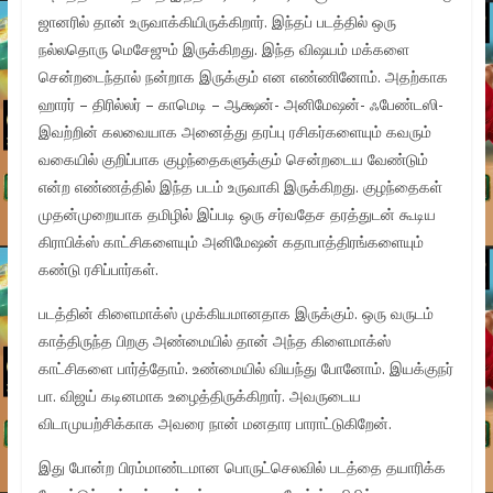
ஜானரில் தான் உருவாக்கியிருக்கிறார். இந்தப் படத்தில் ஒரு
நல்லதொரு மெசேஜும் இருக்கிறது. இந்த விஷயம் மக்களை
சென்றடைந்தால் நன்றாக இருக்கும் என எண்ணினோம். அதற்காக
ஹாரர் – திரில்லர் – காமெடி – ஆக்ஷன்- அனிமேஷன்- ஃபேண்டஸி-
இவற்றின் கலவையாக அனைத்து தரப்பு ரசிகர்களையும் கவரும்
வகையில் குறிப்பாக குழந்தைகளுக்கும் சென்றடைய வேண்டும்
என்ற எண்ணத்தில் இந்த படம் உருவாகி இருக்கிறது. குழந்தைகள்
முதன்முறையாக தமிழில் இப்படி ஒரு சர்வதேச தரத்துடன் கூடிய
கிராபிக்ஸ் காட்சிகளையும் அனிமேஷன் கதாபாத்திரங்களையும்
கண்டு ரசிப்பார்கள்.
படத்தின் கிளைமாக்ஸ் முக்கியமானதாக இருக்கும். ஒரு வருடம்
காத்திருந்த பிறகு அண்மையில் தான் அந்த கிளைமாக்ஸ்
காட்சிகளை பார்த்தோம். உண்மையில் வியந்து போனோம். இயக்குநர்
பா. விஜய் கடினமாக உழைத்திருக்கிறார். அவருடைய
விடாமுயற்சிக்காக அவரை நான் மனதார பாராட்டுகிறேன்.
இது போன்ற பிரம்மாண்டமான பொருட்செலவில் படத்தை தயாரிக்க