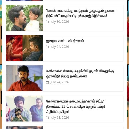
“மகன் ராகாவுக்கு வாழ்நாள் முழுவதும் துணை
நிற்பேன்”: மாதம்பட்டி ரங்கராஜ் அறிக்கை!
July 30, 2026
ஜனநாயகன் – விமர்சனம்
July 24, 2026
காசோலை மோசடி வழக்கில் நடிகர் விமலுக்கு
ஓராண்டு சிறை தண்டனை!
July 24, 2026
கோலாகலமாக நடைபெற்ற ‘கான் சிட்டி’
திரைப்பட 25-ம் நாள் விழா மற்றும் நன்றி
அறிவிப்பு விழா!
July 21, 2026