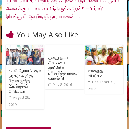
“நான் நம்பாத விஷயத்தை அனைவரும் கண்டு அஞ்சும்
அளவுக்கு படமாக எடுத்திருக்கிறேன்!” – ‘மர்மர்’
இயக்குநர் ஹேம்நாத் நாராயணன்
→
You May Also Like
தனது தாய்
சிலையை
தாய்க்கே
கட்சி ஆரம்பிக்கும்
உள்குத்து –
பரிசளித்த ராகவா
நடிகர்களுக்கு
விமர்சனம்
லாரன்ஸ்!
பிரபல மூத்த
December 31,
May 8, 2016
இயக்குனர்
2017
அறிவுரை
August 29,
2019