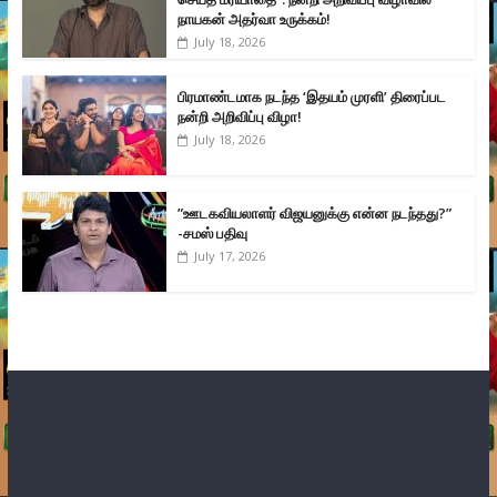
நாயகன் அதர்வா உருக்கம்!
July 18, 2026
பிரமாண்டமாக நடந்த ‘இதயம் முரளி’ திரைப்பட
நன்றி அறிவிப்பு விழா!
July 18, 2026
”ஊடகவியலாளர் விஜயனுக்கு என்ன நடந்தது?”
-சமஸ் பதிவு
July 17, 2026