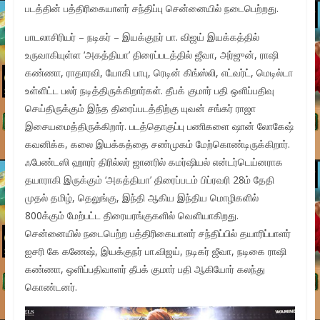
படத்தின் பத்திரிகையாளர் சந்திப்பு சென்னையில் நடைபெற்றது.
பாடலாசிரியர் – நடிகர் – இயக்குநர் பா. விஜய் இயக்கத்தில்
உருவாகியுள்ள ‘அகத்தியா’ திரைப்படத்தில் ஜீவா, அர்ஜுன், ராஷி
கண்ணா, ராதாரவி, யோகி பாபு, ரெடின் கிங்ஸ்லி, எட்வர்ட், மெடில்டா
உள்ளிட்ட பலர் நடித்திருக்கிறார்கள். தீபக் குமார் பதி ஒளிப்பதிவு
செய்திருக்கும் இந்த திரைப்படத்திற்கு யுவன் சங்கர் ராஜா
இசையமைத்திருக்கிறார். படத்தொகுப்பு பணிகளை ஷான் லோகேஷ்
கவனிக்க, கலை இயக்கத்தை சண்முகம் மேற்கொண்டிருக்கிறார்.
ஃபேண்டஸி ஹாரர் திரில்லர் ஜானரில் கமர்ஷியல் என்டர்டெய்னராக
தயாராகி இருக்கும் ‘அகத்தியா’ திரைப்படம் பிப்ரவரி 28ம் தேதி
முதல் தமிழ், தெலுங்கு, இந்தி ஆகிய இந்திய மொழிகளில்
800க்கும் மேற்பட்ட திரையரங்குகளில் வெளியாகிறது.
சென்னையில் நடைபெற்ற பத்திரிகையாளர் சந்திப்பில் தயாரிப்பாளர்
ஐசரி கே கணேஷ், இயக்குநர் பா.விஜய், நடிகர் ஜீவா, நடிகை ராஷி
கண்ணா, ஒளிப்பதிவாளர் தீபக் குமார் பதி ஆகியோர் கலந்து
கொண்டனர்.