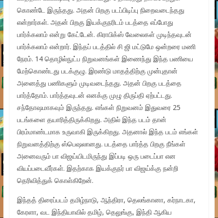
கொண்டே இருந்தது. அதன் பிறகு படப்பிடிப்பு நிறைவடைந்தது
என்றார்கள். அதன் பிறகு இயக்குநரிடம் படத்தை எப்போது
பார்க்கலாம் என்று கேட்டேன். கிராபிக்ஸ் வேலைகள் முடிந்தவுடன்
பார்க்கலாம் என்றார். இந்தப் படத்தில் சி ஜி மட்டுமே ஒன்றரை மணி
நேரம். 14 தொழில்நுட்ப நிறுவனங்கள் இணைந்து இந்த பணியை
மேற்கொண்டது படக்குழு. இரண்டு மாதத்திற்கு முன்புதான்
அனைத்து பணிகளும் முடிவடைந்தது. அதன் பிறகு படத்தை
பார்த்தோம். பார்த்தவுடன் எனக்கு முழு திருப்தி ஏற்பட்டது.
சந்தோஷமாகவும் இருந்தது. எங்கள் நிறுவனம் இதுவரை 25
படங்களை தயாரித்திருக்கிறது. அதில் இந்த படம் தான்
பிரம்மாண்டமாக உருவாகி இருக்கிறது. அதனால் இந்த படம் எங்கள்
நிறுவனத்திற்கு ஸ்பெஷலானது. படத்தை பார்த்த பிறகு நீங்கள்
அனைவரும் பா விஜய்யிடமிருந்து இப்படி ஒரு படைப்பா என
வியப்படைவீர்கள். இதற்காக இயக்குநர் பா விஜய்க்கு நன்றி
தெரிவித்துக் கொள்கிறேன்.
இந்தத் திரைப்படம் தமிழ்நாடு, ஆந்திரா, தெலங்கானா, கர்நாடகா,
கேரளா, வட இந்தியாவில் தமிழ், தெலுங்கு, இந்தி ஆகிய