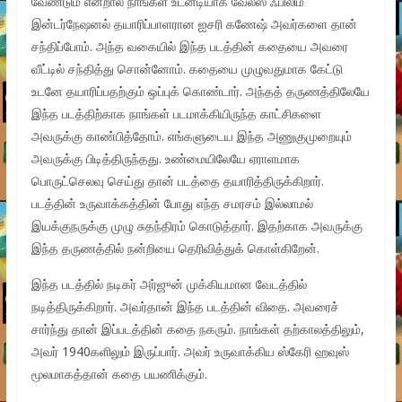
வேண்டும் என்றால் நாங்கள் உடனடியாக வேல்ஸ் ஃபிலிம்
இன்டர்நேஷனல் தயாரிப்பாளரான ஐசரி கணேஷ் அவர்களை தான்
சந்திப்போம். அந்த வகையில் இந்த படத்தின் கதையை அவரை
வீட்டில் சந்தித்து சொன்னோம். கதையை முழுவதுமாக கேட்டு
உடனே தயாரிப்பதற்கும் ஒப்புக் கொண்டார். அந்தத் தருணத்திலேயே
இந்த படத்திற்காக நாங்கள் படமாக்கியிருந்த காட்சிகளை
அவருக்கு காண்பித்தோம். எங்களுடைய இந்த அணுகுமுறையும்
அவருக்கு பிடித்திருந்தது. உண்மையிலேயே ஏராளமாக
பொருட்செலவு செய்து தான் படத்தை தயாரித்திருக்கிறார்.
படத்தின் உருவாக்கத்தின் போது எந்த சமரசம் இல்லாமல்
இயக்குநருக்கு முழு சுதந்திரம் கொடுத்தார். இதற்காக அவருக்கு
இந்த தருணத்தில் நன்றியை தெரிவித்துக் கொள்கிறேன்.
இந்த படத்தில் நடிகர் அர்ஜுன் முக்கியமான வேடத்தில்
நடித்திருக்கிறார். அவர்தான் இந்த படத்தின் விதை. அவரைச்
சார்ந்து தான் இப்படத்தின் கதை நகரும். நாங்கள் தற்காலத்திலும்,
அவர் 1940களிலும் இருப்பார். அவர் உருவாக்கிய ஸ்கேரி ஹவுஸ்
மூலமாகத்தான் கதை பயணிக்கும்.