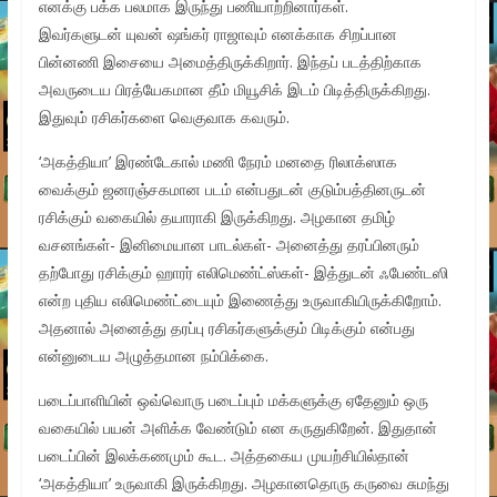
எனக்கு பக்க பலமாக இருந்து பணியாற்றினார்கள்.
இவர்களுடன் யுவன் ஷங்கர் ராஜாவும் எனக்காக சிறப்பான
பின்னணி இசையை அமைத்திருக்கிறார். இந்தப் படத்திற்காக
அவருடைய பிரத்யேகமான தீம் மியூசிக் இடம் பிடித்திருக்கிறது.
இதுவும் ரசிகர்களை வெகுவாக கவரும்.
‘அகத்தியா’ இரண்டேகால் மணி நேரம் மனதை ரிலாக்ஸாக
வைக்கும் ஜனரஞ்சகமான படம் என்பதுடன் குடும்பத்தினருடன்
ரசிக்கும் வகையில் தயாராகி இருக்கிறது. அழகான தமிழ்
வசனங்கள்- இனிமையான பாடல்கள்- அனைத்து தரப்பினரும்
தற்போது ரசிக்கும் ஹாரர் எலிமெண்ட்ஸ்கள்- இத்துடன் ஃபேண்டஸி
என்ற புதிய எலிமெண்ட்டையும் இணைத்து உருவாகியிருக்கிறோம்.
அதனால் அனைத்து தரப்பு ரசிகர்களுக்கும் பிடிக்கும் என்பது
என்னுடைய அழுத்தமான நம்பிக்கை.
படைப்பாளியின் ஒவ்வொரு படைப்பும் மக்களுக்கு ஏதேனும் ஒரு
வகையில் பயன் அளிக்க வேண்டும் என கருதுகிறேன். இதுதான்
படைப்பின் இலக்கணமும் கூட. அத்தகைய முயற்சியில்தான்
‘அகத்தியா’ உருவாகி இருக்கிறது. அழகானதொரு கருவை சுமந்து