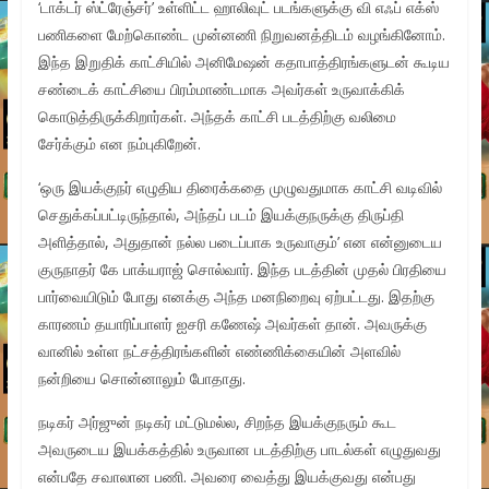
‘டாக்டர் ஸ்ட்ரேஞ்சர்’ உள்ளிட்ட ஹாலிவுட் படங்களுக்கு வி எஃப் எக்ஸ்
பணிகளை மேற்கொண்ட முன்னணி நிறுவனத்திடம் வழங்கினோம்.
இந்த இறுதிக் காட்சியில் அனிமேஷன் கதாபாத்திரங்களுடன் கூடிய
சண்டைக் காட்சியை பிரம்மாண்டமாக அவர்கள் உருவாக்கிக்
கொடுத்திருக்கிறார்கள். அந்தக் காட்சி படத்திற்கு வலிமை
சேர்க்கும் என நம்புகிறேன்.
‘ஒரு இயக்குநர் எழுதிய திரைக்கதை முழுவதுமாக காட்சி வடிவில்
செதுக்கப்பட்டிருந்தால், அந்தப் படம் இயக்குநருக்கு திருப்தி
அளித்தால், அதுதான் நல்ல படைப்பாக உருவாகும்’ என என்னுடைய
குருநாதர் கே பாக்யராஜ் சொல்வார். இந்த படத்தின் முதல் பிரதியை
பார்வையிடும் போது எனக்கு அந்த மனநிறைவு ஏற்பட்டது. இதற்கு
காரணம் தயாரிப்பாளர் ஐசரி கணேஷ் அவர்கள் தான். அவருக்கு
வானில் உள்ள நட்சத்திரங்களின் எண்ணிக்கையின் அளவில்
நன்றியை சொன்னாலும் போதாது.
நடிகர் அர்ஜுன் நடிகர் மட்டுமல்ல, சிறந்த இயக்குநரும் கூட
அவருடைய இயக்கத்தில் உருவான படத்திற்கு பாடல்கள் எழுதுவது
என்பதே சவாலான பணி. அவரை வைத்து இயக்குவது என்பது