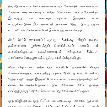
குறியீடுகளையும் சில வசனங்களையும் கொண்டு மக்களுக்கான
அரசியல் எது என்பதை படத்தில் அடையாளம் காட்டியிருக்கிறார்
இயக்குநர். என் கணக்கு சரியாக இருந்தால் கட்சி
கம்யூனிஸ்ட்டுகள் இப்படத்தை திட்டுவார்கள். அது மட்டும் நடந்தால்
படம் சரியாக அரசியலை பேசி இருக்கிறது எனப் பொருள்.
சிலர் இதில் கையாளப்பட்டிருக்கும் Fantasy மற்றும் மசாலா
தன்மைகளை முன்வைத்தும் நிராகரிக்கலாம். ஆனால் படம்
கமர்ஷியலினூடாக நகைச்சுவையுடன் அற்புதமாக Eviction
அரசியலை வெகுஜன மக்களுக்கு கடத்தியிருக்கிறது.
கீறல் விழும் கட்டடத்தில் ஒரு காட்சியில் நாயகனின் வீட்டில்
அக்கம்பக்கத்தார் உட்கார்ந்திருப்பார்கள். அப்போது வரும் யோகிபாபு
“எந்த தைரியத்துல இத்தன பேரு ஒண்ணா உட்கார்ந்திருக்கிறீங்க?”
எனக் கேட்கும்போதெல்லாம் நாம் சிரிக்கும் சிரிப்பு நமக்கு
வாய்த்திருக்கும் அரசியல்களை கண்டு சிரிக்கும் சிரிப்புதான்.
ஒரு எம்ஜிஆராக, ஒரு சினிமா நாயகனாக, ஓர் அசகாய சூரனாக
நாயகனை மாற்ற நிறைய வாய்ப்புகளைக் கொண்ட களம். ஆனால்