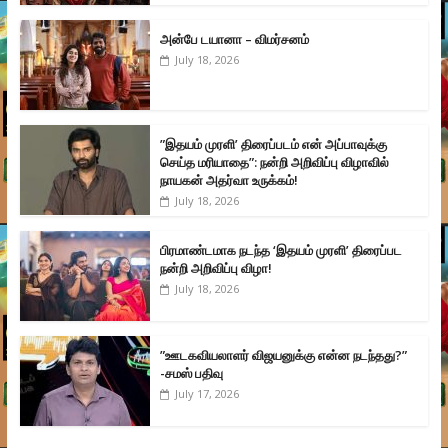
அன்பே டயானா – விமர்சனம்
July 18, 2026
”இதயம் முரளி’ திரைப்படம் என் அப்பாவுக்கு
செய்த மரியாதை”: நன்றி அறிவிப்பு விழாவில்
நாயகன் அதர்வா உருக்கம்!
July 18, 2026
பிரமாண்டமாக நடந்த ‘இதயம் முரளி’ திரைப்பட
நன்றி அறிவிப்பு விழா!
July 18, 2026
”ஊடகவியலாளர் விஜயனுக்கு என்ன நடந்தது?”
-சமஸ் பதிவு
July 17, 2026