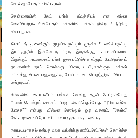
சொல்லும்போதும் சிகப்புதான்.
சென்னையின் கேபி பார்க், தீவுத்திடல் என எல்லா
வெளியேற்றங்களின்போதும் மக்களின் பக்கம் நின்ற / நிற்கிற
சிகப்புதான்.
‘மொட்டத் தலைக்கும் முழங்காலுக்கும் முடிச்சா?’ என்போருக்கு
இயக்குநரின் இன்னொரு க்ளூ இருக்கிறது. சாமானியனாக
இருக்கும் நாயகனைப் பற்றி குறைபட்டுக்கொள்ளும் போதெல்லாம்
நாயகனின் தாய் சொல்வது ”கொடிய பிடிச்சுக்குனு மக்கள்
மக்கள்னு போன மனுஷனுக்கு போய் மகனா பொறந்திருக்கியேடா!”
என்றுதான்.
வில்லனின் கையாளிடம் மக்கள் சென்று உதவி கேட்கும்போது
அவன் சொல்லும் வசனம், “மனு கொடுக்கும்போது அறிவு எங்கே
போச்சு?”‘ என்பது. வில்லன் சொல்லும் ஒரு வசனம், “கேள்வி
கேட்கறவன உயிரோட விட்டா வாழ முடியாது!” என்பது.
நகரமயமாக்கல் என்பது உலக வங்கிக்கு கார்ப்பரெட்டுகள் கொடுத்த
ப்ராஜெக்ட். பூமியின் ஒது துண்டு நிலமும் சும்மா இருந்துவிடக்