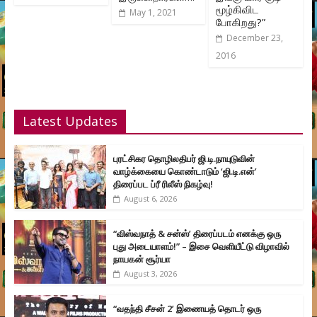
மூழ்கிவிட
May 1, 2021
போகிறது?”
December 23,
2016
Latest Updates
புரட்சிகர தொழிலதிபர் ஜி.டி.நாயுடுவின்
வாழ்க்கையை கொண்டாடும் ‘ஜி.டி.என்’
திரைப்பட ப்ரீ ரிலீஸ் நிகழ்வு!
August 6, 2026
“விஸ்வநாத் & சன்ஸ்’ திரைப்படம் எனக்கு ஒரு
புது அடையாளம்!” – இசை வெளியீட்டு விழாவில்
நாயகன் சூர்யா
August 3, 2026
“வதந்தி சீசன் 2’ இணையத் தொடர் ஒரு