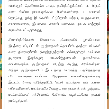
இயக்குநர் தெளிவாகவே அதை தவிர்த்திருக்கிறார். பட இறுதி
வரை சினிமா நாயகனுக்கான இலக்கணத்தை பட நாயகன்
தொடுவது ஓரிரு இடங்களில் மட்டும்தான். மற்றபடி பயந்தவனாக,
சாமானியனாக, இயலாமை கொண்டவனாகவே நாயக பாத்திரம்
அமைக்கப்பட்டிருக்கிறது.
சிவகார்த்திகேயன் நிச்சயமாக திரையுலகில் முக்கியமான
இடத்தை எட்டிவிட்டார். குழந்தைகள் தொடங்கி, தாத்தா பாட்டிகள்
வரை திரையரங்கில் நிறைந்திருந்தனர். எல்லாருக்கும் உவப்பான
நடிகராகி இருக்கிறார் சிவகார்த்திகேயன். நகைச்சுவை
காட்சிகளுக்கு குழந்தைகள் விழுந்து விழுந்து சிரிக்கின்றன.
அந்தக் குழந்தைகளிடம் இப்படத்தை பொருத்தி யதார்த்தத்தை
புரிய வைக்கும் வாய்ப்பை அற்புதமாக கையளித்திருக்கிறது
இப்படம். அதை விடுத்துவிட்டு ‘கட்சி திட்டத்தை ஏன் படமாக
எடுக்கவில்லை’, ‘மார்க்சியமே வெல்லும் என நாயகன் ஏன் முஷ்டியை
மடக்கவில்லை’ என்றெல்லாம் பேசினால், வழக்கம்போல் நஷ்டம்
நமக்குத்தான்.