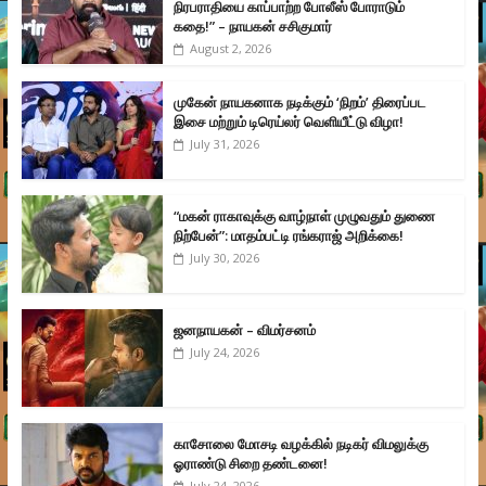
நிரபராதியை காப்பாற்ற போலீஸ் போராடும்
கதை!” – நாயகன் சசிகுமார்
August 2, 2026
முகேன் நாயகனாக நடிக்கும் ‘நிறம்’ திரைப்பட
இசை மற்றும் டிரெய்லர் வெளியீட்டு விழா!
July 31, 2026
“மகன் ராகாவுக்கு வாழ்நாள் முழுவதும் துணை
நிற்பேன்”: மாதம்பட்டி ரங்கராஜ் அறிக்கை!
July 30, 2026
ஜனநாயகன் – விமர்சனம்
July 24, 2026
காசோலை மோசடி வழக்கில் நடிகர் விமலுக்கு
ஓராண்டு சிறை தண்டனை!
July 24, 2026