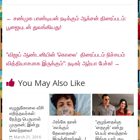
←
சண்முக பாண்டியன் நடிக்கும் ஆக்சன் திரைப்படம்:
பூஜையுடன் துவங்கியது!
“விஜய் ஆண்டனியின் ‘கொலை’ திரைப்படம் நிச்சயம்
வித்தியாசமாக இருக்கும்”: நடிகர் ஆர்யா பேச்சு!
→
You May Also Like
எழுதுகோலை வீசி
எறிந்தவர்கள்:
நேற்று பெருமாள்
அங்கே தான்
“குழந்தைக்கு
முருகன்; இன்று
’காக்கும்
‘தைமூர்’ என்று
கொற்றவை!
தேவதைகள்’
பெயர் வைத்தால்
March 21, 2016
இருக்கிறார்கள்…!
இங்கு யார் குடி