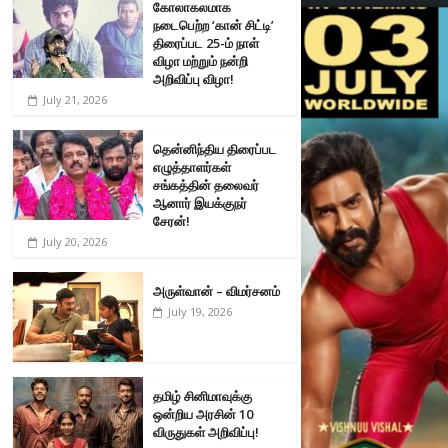
கோலாகலமாக
நடைபெற்ற ‘கான் சிட்டி’
திரைப்பட 25-ம் நாள்
விழா மற்றும் நன்றி
அறிவிப்பு விழா!
July 21, 2026
தென்னிந்திய திரைப்பட
எழுத்தாளர்கள்
சங்கத்தின் தலைவர்
ஆனார் இயக்குநர்
சேரன்!
July 20, 2026
அருள்வான் – விமர்சனம்
July 19, 2026
தமிழ் சினிமாவுக்கு
ஒன்றிய அரசின் 10
விருதுகள் அறிவிப்பு!