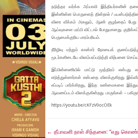
நடுத்தர வர்க்க அப்பாவி இந்தியர்களின் 
இன்னின்ன பொருளைத் தின்றால் / பயன்படுத்தின
விரை வீக்கம் அகலும், ஆண் குழந்தைப் பேறு 
ஆய்வுகளை பரப்பி விட்டால் போதுமானது. குறிக்
பெருமைக்குரிய பாரம்பரியம்.
நீரிழிவு மற்றும் கான்சர் நோயைக் குணப்படுத்
மூடர்களிடையே விளம்பரப்படுத்தி விற்பனை செய்யப்
இப்பின்னணியில் மாட்டு மூத்திரம் என்பது 
எடுத்துள்ளார்கள் என்பதை விளக்குகிறது இவ்வீ
எப்படிப் பார்க்கிறது, இந்த உண்மைகளை இந்த
ஆவணப்படம் விளக்குகின்றது. பாருங்கள் – பகிருங
https://youtu.be/cKFzV0ocOEk
←
தீபாவளி நாள் சிந்தனை: “எது கொண்ட