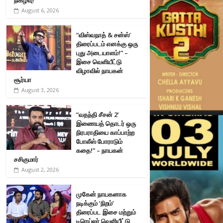
August 6, 2026
“விஸ்வநாத் & சன்ஸ்’
திரைப்படம் எனக்கு ஒரு
புது அடையாளம்!” –
இசை வெளியீட்டு
விழாவில் நாயகன்
சூர்யா
August 3, 2026
“வதந்தி சீசன் 2’
இணையத் தொடர் ஒரு
நிரபராதியை காப்பாற்ற
போலீஸ் போராடும்
கதை!” – நாயகன்
சசிகுமார்
August 2, 2026
முகேன் நாயகனாக
நடிக்கும் ‘நிறம்’
திரைப்பட இசை மற்றும்
டிரெய்லர் வெளியீட்டு