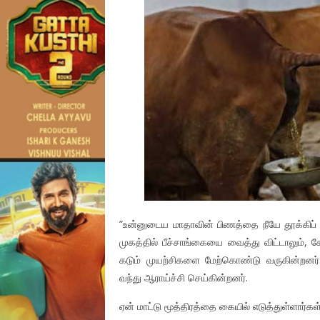
”உன்னுடைய மாதாவின் பிணத்தை நீயே தூக்கிப் ப
முகத்தில் பீச்சாங்கையை வைத்து விட்டாலும், ச
கடும் முயற்சிகளை மேற்கொண்டு வருகின்றனர்
வந்து ஆராய்ச்சி செய்கின்றனர்.
ஏன் மாட்டு மூத்திரத்தை கையில் எடுத்துள்ளார்கள