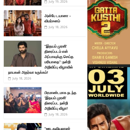
July 19, 2026
அன்பே டயானா –
விமர்சனம்
July 18, 2026
”இதயம் முரளி’
திரைப்படம் என்
அப்பாவுக்கு செய்த
மரியாதை”: நன்றி
அறிவிப்பு விழாவில்
நாயகன் அதர்வா உருக்கம்!
July 18, 2026
பிரமாண்டமாக நடந்த
‘இதயம் முரளி’
திரைப்பட நன்றி
அறிவிப்பு விழா!
July 18, 2026
”ஊடகவியலாளர்