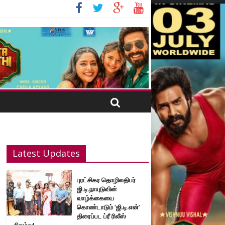
Latest Updates
புரட்சிகர தொழிலதிபர்
ஜி.டி.நாயுடுவின்
வாழ்க்கையை
கொண்டாடும் ‘ஜி.டி.என்’
திரைப்பட ப்ரீ ரிலீஸ்
நிகழ்வு!