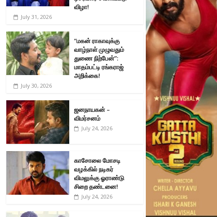
விழா!
July 31, 2026
“மகன் ராகாவுக்கு
வாழ்நாள் முழுவதும்
துணை நிற்பேன்”:
மாதம்பட்டி ரங்கராஜ்
அறிக்கை!
July 30, 2026
ஜனநாயகன் –
விமர்சனம்
July 24, 2026
காசோலை மோசடி
வழக்கில் நடிகர்
விமலுக்கு ஓராண்டு
சிறை தண்டனை!
July 24, 2026