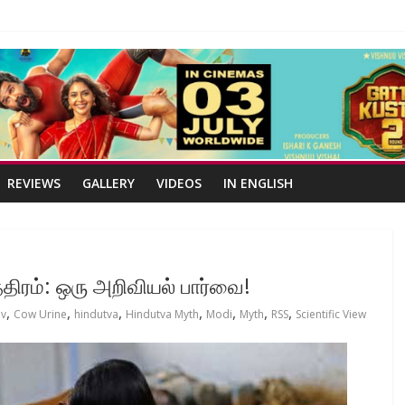
REVIEWS
GALLERY
VIDEOS
IN ENGLISH
திரம்: ஒரு அறிவியல் பார்வை!
,
,
,
,
,
,
,
v
Cow Urine
hindutva
Hindutva Myth
Modi
Myth
RSS
Scientific View