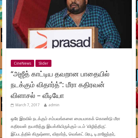
CineNews
Slider
“அஜீத் காட்டிய தவறான பாதையில்
நடக்கும் விதார்த்”: மீரா கதிரவன்
விளாசல் – வீடியோ
March 7, 2017
admin
ஒரே இரவில் நடக்கும் சம்பவங்களை மையமாகக் கொண்டு மீரா
கதிரவன் தயாரித்து இயக்கியிருக்கும் படம் ‘விழித்திரு’.
இப்படத்தில் கிருஷ்ணா, விதார்த், வெங்கட் பிரபு, டி.ராஜேந்தர்,