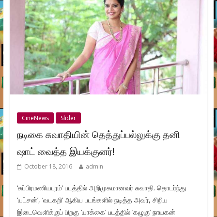
CineNews
Slider
நடிகை சுவாதியின் தெத்துப்பல்லுக்கு தனி
ஷாட் வைத்த இயக்குனர்!
October 18, 2016
admin
‘சுப்பிரமணியபுரம்’ படத்தில் அறிமுகமானவர் சுவாதி. தொடர்ந்து
‘யட்சன்’, ‘வடகறி’ ஆகிய படங்களில் நடித்த அவர், சிறிய
இடைவெளிக்குப் பிறகு ‘யாக்கை’ படத்தில் ‘கழுகு’ நாயகன்