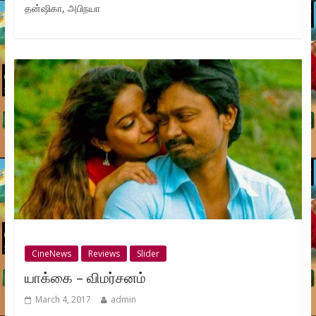
தன்ஷிகா, அபிநயா
CineNews
Reviews
Slider
யாக்கை – விமர்சனம்
March 4, 2017
admin