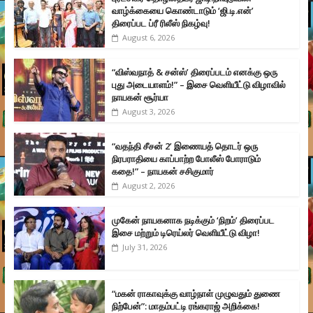
வாழ்க்கையை கொண்டாடும் ‘ஜி.டி.என்’
திரைப்பட ப்ரீ ரிலீஸ் நிகழ்வு!
August 6, 2026
“விஸ்வநாத் & சன்ஸ்’ திரைப்படம் எனக்கு ஒரு
புது அடையாளம்!” – இசை வெளியீட்டு விழாவில்
நாயகன் சூர்யா
August 3, 2026
“வதந்தி சீசன் 2’ இணையத் தொடர் ஒரு
நிரபராதியை காப்பாற்ற போலீஸ் போராடும்
கதை!” – நாயகன் சசிகுமார்
August 2, 2026
முகேன் நாயகனாக நடிக்கும் ‘நிறம்’ திரைப்பட
இசை மற்றும் டிரெய்லர் வெளியீட்டு விழா!
July 31, 2026
“மகன் ராகாவுக்கு வாழ்நாள் முழுவதும் துணை
நிற்பேன்”: மாதம்பட்டி ரங்கராஜ் அறிக்கை!