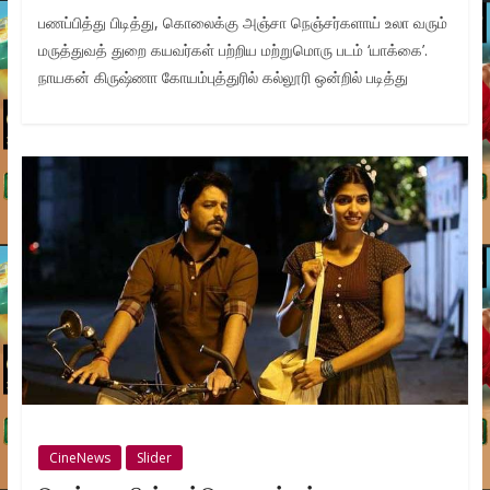
பணப்பித்து பிடித்து, கொலைக்கு அஞ்சா நெஞ்சர்களாய் உலா வரும்
மருத்துவத் துறை கயவர்கள் பற்றிய மற்றுமொரு படம் ‘யாக்கை’.
நாயகன் கிருஷ்ணா கோயம்புத்துரில் கல்லூரி ஒன்றில் படித்து
CineNews
Slider