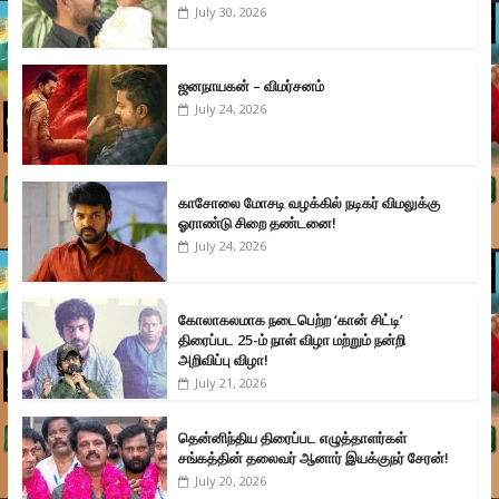
July 30, 2026
ஜனநாயகன் – விமர்சனம்
July 24, 2026
காசோலை மோசடி வழக்கில் நடிகர் விமலுக்கு
ஓராண்டு சிறை தண்டனை!
July 24, 2026
கோலாகலமாக நடைபெற்ற ‘கான் சிட்டி’
திரைப்பட 25-ம் நாள் விழா மற்றும் நன்றி
அறிவிப்பு விழா!
July 21, 2026
தென்னிந்திய திரைப்பட எழுத்தாளர்கள்
சங்கத்தின் தலைவர் ஆனார் இயக்குநர் சேரன்!
July 20, 2026