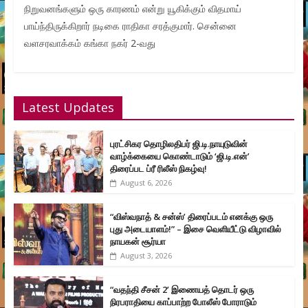
நிறுவனங்களும் ஒரு காரணம் என்று யூகிக்கும் விதமாய்
பாய்ந்திருக்கிறார் நடிகை ராதிகா சரத்குமார். சென்னை
வளசரவாக்கம் கங்கா நகர் 2-வது
Latest Updates
புரட்சிகர தொழிலதிபர் ஜி.டி.நாயுடுவின்
வாழ்க்கையை கொண்டாடும் ‘ஜி.டி.என்’
திரைப்பட ப்ரீ ரிலீஸ் நிகழ்வு!
August 6, 2026
“விஸ்வநாத் & சன்ஸ்’ திரைப்படம் எனக்கு ஒரு
புது அடையாளம்!” – இசை வெளியீட்டு விழாவில்
நாயகன் சூர்யா
August 3, 2026
“வதந்தி சீசன் 2’ இணையத் தொடர் ஒரு
நிரபராதியை காப்பாற்ற போலீஸ் போராடும்