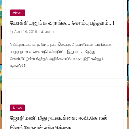
Views
யோக்கியனுங்க வராங்க… சொம்பு பத்திரம்…!
April 16, 2016
admin
‘தமிழ்நாட்டை எந்த மோதலும் இல்லாத அமைதியான மாநிலமாக
மாற்ற நடவடிக்கை எடுக்கப்படும்’ – இது பாமக நேற்று
வெளியிட்டுள்ள தேர்தல் அறிக்கையில் ‘சமூக நீதி’ என்னும்
தலைப்பில்
News
ஜோதிமணி மீது நடவடிக்கை: ஈ.வி.கே.எஸ்.
இளங்கோவன் எச்சரிக்கை!