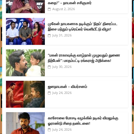
கதை!” – நாயகன் சசிகுமார்
August 2, 2026
முகேன் நாயகனாக நடிக்கும் ‘நிறம்’ திரைப்பட
இசை மற்றும் டிரெய்லர் வெளியீட்டு விழா!
July 31, 2026
“மகன் ராகாவுக்கு வாழ்நாள் முழுவதும் துணை
நிற்பேன்”: மாதம்பட்டி ரங்கராஜ் அறிக்கை!
July 30, 2026
ஜனநாயகன் – விமர்சனம்
July 24, 2026
காசோலை மோசடி வழக்கில் நடிகர் விமலுக்கு
ஓராண்டு சிறை தண்டனை!
July 24, 2026