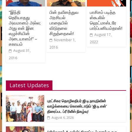
“இந்தி
பின் நவீனத்துவ
பாசிசம் படித்த
தெரியாதது
அரசியல்
ஸ்கூலில்
அவமானம் அல்ல;
பாதையில்
ஹெட்மாஸ்டரே
அது என் இன
விடுதலை
பார்ப்பனியம்தான்!
எழுச்சியின்
சிறுத்தைகள்!
August 17,
அடையாளம்!” –
November 1,
2022
சகாயம்
2016
August 31,
2016
Latest Updates
புரட்சிகர தொழிலதிபர் ஜி.டி.நாயுடுவின்
வாழ்க்கையை கொண்டாடும் ‘ஜி.டி.என்’
திரைப்பட ப்ரீ ரிலீஸ் நிகழ்வு!
August 6, 2026