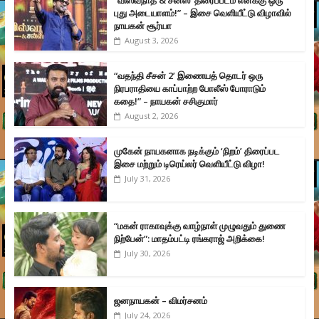
“விஸ்வநாத் & சன்ஸ்’ திரைப்படம் எனக்கு ஒரு
புது அடையாளம்!” – இசை வெளியீட்டு விழாவில்
நாயகன் சூர்யா
August 3, 2026
“வதந்தி சீசன் 2’ இணையத் தொடர் ஒரு
நிரபராதியை காப்பாற்ற போலீஸ் போராடும்
கதை!” – நாயகன் சசிகுமார்
August 2, 2026
முகேன் நாயகனாக நடிக்கும் ‘நிறம்’ திரைப்பட
இசை மற்றும் டிரெய்லர் வெளியீட்டு விழா!
July 31, 2026
“மகன் ராகாவுக்கு வாழ்நாள் முழுவதும் துணை
நிற்பேன்”: மாதம்பட்டி ரங்கராஜ் அறிக்கை!
July 30, 2026
ஜனநாயகன் – விமர்சனம்
July 24, 2026