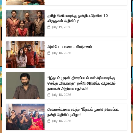
தமிழ் சினிமாவுக்கு ஒன்றிய அரசின் 10
விருதுகள் அறிவிப்பு!
July 19, 2026
அன்பே டயானா – விமர்சனம்
July 18, 2026
”இதயம் முரளி’ திரைப்படம் என் அப்பாவுக்கு
செய்த மரியாதை”: நன்றி அறிவிப்பு விழாவில்
நாயகன் அதர்வா உருக்கம்!
July 18, 2026
பிரமாண்டமாக நடந்த ‘இதயம் முரளி’ திரைப்பட
நன்றி அறிவிப்பு விழா!
July 18, 2026