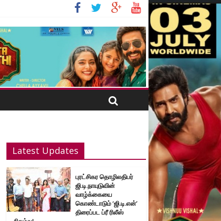
Latest Updates
புரட்சிகர தொழிலதிபர்
ஜி.டி.நாயுடுவின்
வாழ்க்கையை
கொண்டாடும் ‘ஜி.டி.என்’
திரைப்பட ப்ரீ ரிலீஸ்
நிகழ்வு!