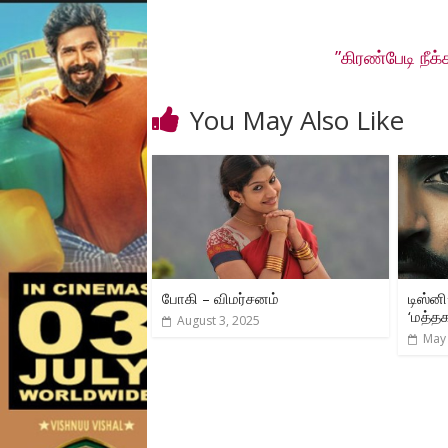
”கிரண்பேடி நீக
You May Also Like
போகி – விமர்சனம்
டிஸ்னி
‘மத்தக
August 3, 2025
May 