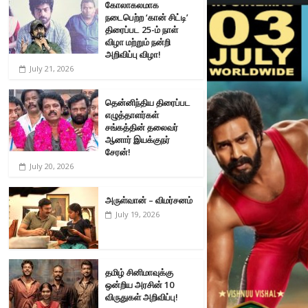
கோலாகலமாக
நடைபெற்ற ‘கான் சிட்டி’
திரைப்பட 25-ம் நாள்
விழா மற்றும் நன்றி
அறிவிப்பு விழா!
July 21, 2026
தென்னிந்திய திரைப்பட
எழுத்தாளர்கள்
சங்கத்தின் தலைவர்
ஆனார் இயக்குநர்
சேரன்!
July 20, 2026
அருள்வான் – விமர்சனம்
July 19, 2026
தமிழ் சினிமாவுக்கு
ஒன்றிய அரசின் 10
விருதுகள் அறிவிப்பு!