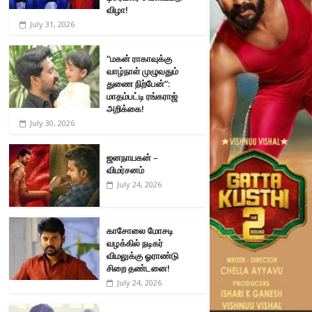
விழா!
July 31, 2026
“மகன் ராகாவுக்கு
வாழ்நாள் முழுவதும்
துணை நிற்பேன்”:
மாதம்பட்டி ரங்கராஜ்
அறிக்கை!
July 30, 2026
ஜனநாயகன் –
விமர்சனம்
July 24, 2026
காசோலை மோசடி
வழக்கில் நடிகர்
விமலுக்கு ஓராண்டு
சிறை தண்டனை!
July 24, 2026