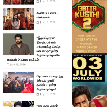
July 19, 2026
அன்பே டயானா –
விமர்சனம்
July 18, 2026
”இதயம் முரளி’
திரைப்படம் என்
அப்பாவுக்கு செய்த
மரியாதை”: நன்றி
அறிவிப்பு விழாவில்
நாயகன் அதர்வா உருக்கம்!
July 18, 2026
பிரமாண்டமாக நடந்த
‘இதயம் முரளி’
திரைப்பட நன்றி
அறிவிப்பு விழா!
July 18, 2026
”ஊடகவியலாளர்