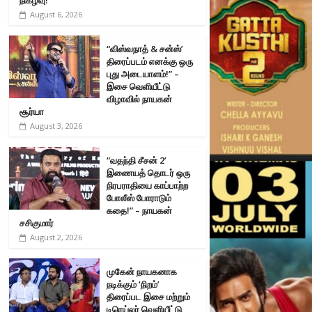
August 6, 2026
“விஸ்வநாத் & சன்ஸ்’
திரைப்படம் எனக்கு ஒரு
புது அடையாளம்!” –
இசை வெளியீட்டு
விழாவில் நாயகன்
சூர்யா
August 3, 2026
“வதந்தி சீசன் 2’
இணையத் தொடர் ஒரு
நிரபராதியை காப்பாற்ற
போலீஸ் போராடும்
கதை!” – நாயகன்
சசிகுமார்
August 2, 2026
முகேன் நாயகனாக
நடிக்கும் ‘நிறம்’
திரைப்பட இசை மற்றும்
டிரெய்லர் வெளியீட்டு