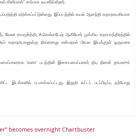
ஸ் சினிமாஸ்” சார்பாக தயாரிக்கிறார்.
படுத்தி எடுக்கப்பட்டுள்ளது. இப்படத்தில் கயல் ஆனந்தி கதாநாயகியாக
், வேலா ராமமூர்த்தி, A.வெங்கடேஷ் ஆகியோர் முக்கிய கதாபாத்திரத்தில்
த்திரம் கதாநாயகனுக்கு நிகரானது என்பதால் பிரபல இயக்குநர் ஒருவரை
யமைப்பாளராக ‘கனா’ படத்தின் இசையமைப்பாளர் திபு நினன் தாமஸும்
ட்ட இடங்களில் படமாக்கப்பட்டது. இறுதி கட்டப் படப்பிடிப்பு தற்போது
ker” becomes overnight Chartbuster