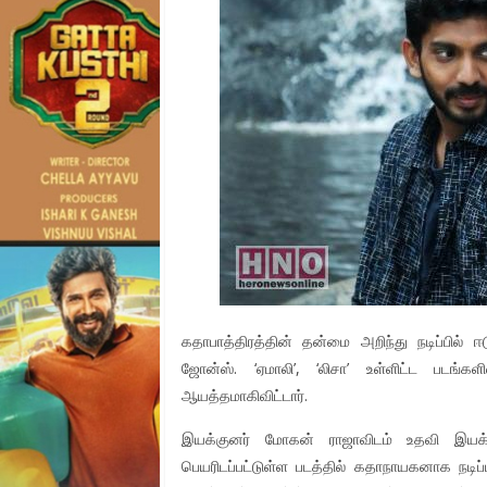
கதாபாத்திரத்தின் தன்மை அறிந்து நடிப்பில்
ஜோன்ஸ். ‘ஏமாலி’, ‘லிசா’ உள்ளிட்ட படங்க
ஆயத்தமாகிவிட்டார்.
இயக்குனர் மோகன் ராஜாவிடம் உதவி இயக்க
பெயரிடப்பட்டுள்ள படத்தில் கதாநாயகனாக நடி