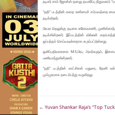
நடிகர் சாம் ஜோன்ஸ் தனது தயாரிப்பு நிறுவனம் “மா
“நதி” படத்தின் கதை உண்மைச் சம்பவத்தை மையப்
நடிக்கிறார்.
பிரபல தெலுங்கு நடிகை சுரேகவாணி, முனிஸ்காந்த
நடிக்கின்றனர். இப்படத்தின் வில்லன் கதாபா
ஒப்பந்தம் செய்யவுள்ளதாக கூறப்பட்டுள்ளது.
ஒளிப்பதிவாளராக M.S.பிரபு அவர்களும், இசை
பணியாற்றுகின்றனர்.
“நதி” படத்தின் காட்சிகள் மதுரை, தேனி உள்ளி
மும்முரமாக நடைபெற்று வருகிறது.
←
Yuvan Shankar Raja’s “Top Tuc