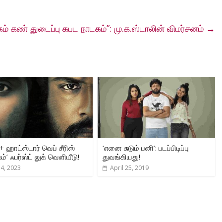
்கம் கண் துடைப்பு கபட நாடகம்”: மு.க.ஸ்டாலின் விமர்சனம்
→
+ ஹாட்ஸ்டார் வெப் சீரிஸ்
‘எனை சுடும் பனி’: படப்பிடிப்பு
ம்’ ஃபர்ஸ்ட் லுக் வெளியீடு!
துவங்கியது!
4, 2023
April 25, 2019