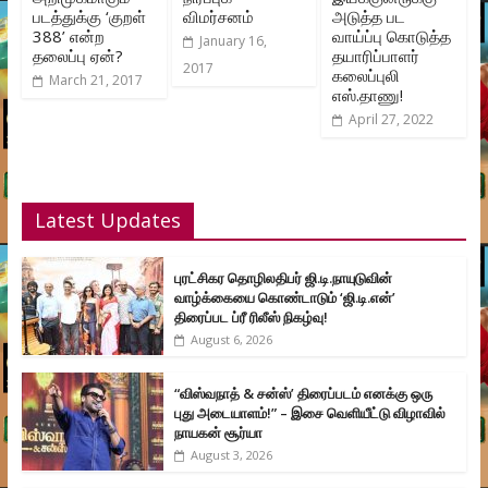
படத்துக்கு ‘குறள்
விமர்சனம்
அடுத்த பட
388’ என்ற
வாய்ப்பு கொடுத்த
January 16,
தலைப்பு ஏன்?
தயாரிப்பாளர்
2017
கலைப்புலி
March 21, 2017
எஸ்.தாணு!
April 27, 2022
Latest Updates
புரட்சிகர தொழிலதிபர் ஜி.டி.நாயுடுவின்
வாழ்க்கையை கொண்டாடும் ‘ஜி.டி.என்’
திரைப்பட ப்ரீ ரிலீஸ் நிகழ்வு!
August 6, 2026
“விஸ்வநாத் & சன்ஸ்’ திரைப்படம் எனக்கு ஒரு
புது அடையாளம்!” – இசை வெளியீட்டு விழாவில்
நாயகன் சூர்யா
August 3, 2026