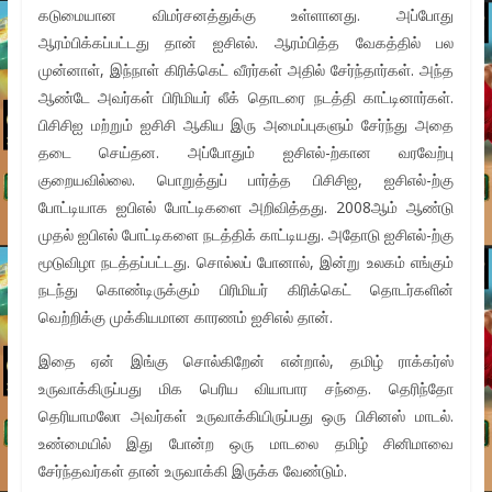
கடுமையான விமர்சனத்துக்கு உள்ளானது. அப்போது
ஆரம்பிக்கப்பட்டது தான் ஐசிஎல். ஆரம்பித்த வேகத்தில் பல
முன்னாள், இந்நாள் கிரிக்கெட் வீரர்கள் அதில் சேர்ந்தார்கள். அந்த
ஆண்டே அவர்கள் பிரிமியர் லீக் தொடரை நடத்தி காட்டினார்கள்.
பிசிசிஐ மற்றும் ஐசிசி ஆகிய இரு அமைப்புகளும் சேர்ந்து அதை
தடை செய்தன. அப்போதும் ஐசிஎல்-ற்கான வரவேற்பு
குறையவில்லை. பொறுத்துப் பார்த்த பிசிசிஐ, ஐசிஎல்-ற்கு
போட்டியாக ஐபிஎல் போட்டிகளை அறிவித்தது. 2008ஆம் ஆண்டு
முதல் ஐபிஎல் போட்டிகளை நடத்திக் காட்டியது. அதோடு ஐசிஎல்-ற்கு
மூடுவிழா நடத்தப்பட்டது. சொல்லப் போனால், இன்று உலகம் எங்கும்
நடந்து கொண்டிருக்கும் பிரிமியர் கிரிக்கெட் தொடர்களின்
வெற்றிக்கு முக்கியமான காரணம் ஐசிஎல் தான்.
இதை ஏன் இங்கு சொல்கிறேன் என்றால், தமிழ் ராக்கர்ஸ்
உருவாக்கிருப்பது மிக பெரிய வியாபார சந்தை. தெரிந்தோ
தெரியாமலோ அவர்கள் உருவாக்கியிருப்பது ஒரு பிசினஸ் மாடல்.
உண்மையில் இது போன்ற ஒரு மாடலை தமிழ் சினிமாவை
சேர்ந்தவர்கள் தான் உருவாக்கி இருக்க வேண்டும்.