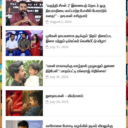
“வதந்தி சீசன் 2’ இணையத் தொடர் ஒரு
நிரபராதியை காப்பாற்ற போலீஸ் போராடும்
கதை!” – நாயகன் சசிகுமார்
August 2, 2026
முகேன் நாயகனாக நடிக்கும் ‘நிறம்’ திரைப்பட
இசை மற்றும் டிரெய்லர் வெளியீட்டு விழா!
July 31, 2026
“மகன் ராகாவுக்கு வாழ்நாள் முழுவதும் துணை
நிற்பேன்”: மாதம்பட்டி ரங்கராஜ் அறிக்கை!
July 30, 2026
ஜனநாயகன் – விமர்சனம்
July 24, 2026
காசோலை மோசடி வழக்கில் நடிகர் விமலுக்கு