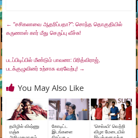
←
“சசிகலாவை ஆதரிப்பதா?”: சொந்த தொகுதியில்
கருணாஸ் கார் மீது செருப்பு வீச்சு!
படப்பிடிப்பில் மீண்டும் பாவனா: பிரித்விராஜ்,
படக்குழுவினர் உற்சாக வரவேற்பு!
→
You May Also Like
தமிழில் விஷ்ணு
கோடிட்ட
’செல்ஃபி’ வெற்றி
மஞ்சு
இடங்களை
விழா மேடையில்
அறிமுகமாகும்
நிரப்புக –
இயக்குனருக்கு