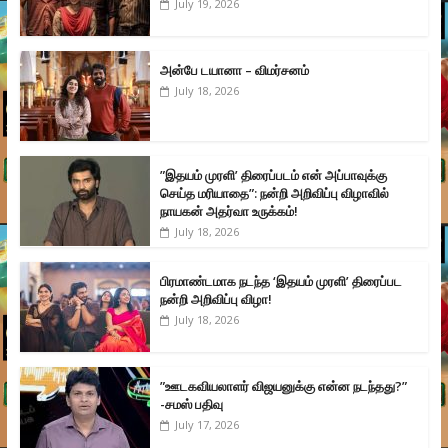
July 19, 2026
அன்பே டயானா – விமர்சனம்
July 18, 2026
”இதயம் முரளி’ திரைப்படம் என் அப்பாவுக்கு
செய்த மரியாதை”: நன்றி அறிவிப்பு விழாவில்
நாயகன் அதர்வா உருக்கம்!
July 18, 2026
பிரமாண்டமாக நடந்த ‘இதயம் முரளி’ திரைப்பட
நன்றி அறிவிப்பு விழா!
July 18, 2026
”ஊடகவியலாளர் விஜயனுக்கு என்ன நடந்தது?”
-சமஸ் பதிவு
July 17, 2026