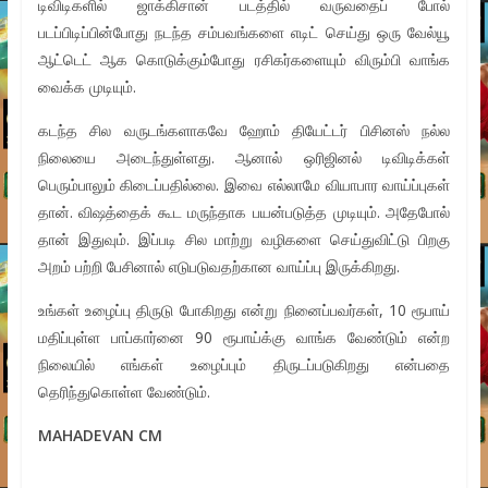
டிவிடிகளில் ஜாக்கிசான் படத்தில் வருவதைப் போல்
படப்பிடிப்பின்போது நடந்த சம்பவங்களை எடிட் செய்து ஒரு வேல்யூ
ஆட்டெட் ஆக கொடுக்கும்போது ரசிகர்களையும் விரும்பி வாங்க
வைக்க முடியும்.
கடந்த சில வருடங்களாகவே ஹோம் தியேட்டர் பிசினஸ் நல்ல
நிலையை அடைந்துள்ளது. ஆனால் ஒரிஜினல் டிவிடிக்கள்
பெரும்பாலும் கிடைப்பதில்லை. இவை எல்லாமே வியாபார வாய்ப்புகள்
தான். விஷத்தைக் கூட மருந்தாக பயன்படுத்த முடியும். அதேபோல்
தான் இதுவும். இப்படி சில மாற்று வழிகளை செய்துவிட்டு பிறகு
அறம் பற்றி பேசினால் எடுபடுவதற்கான வாய்ப்பு இருக்கிறது.
உங்கள் உழைப்பு திருடு போகிறது என்று நினைப்பவர்கள், 10 ரூபாய்
மதிப்புள்ள பாப்கார்னை 90 ரூபாய்க்கு வாங்க வேண்டும் என்ற
நிலையில் எங்கள் உழைப்பும் திருடப்படுகிறது என்பதை
தெரிந்துகொள்ள வேண்டும்.
MAHADEVAN CM