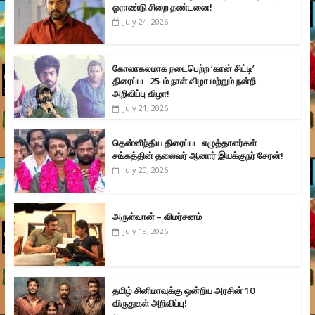
ஓராண்டு சிறை தண்டனை!
July 24, 2026
கோலாகலமாக நடைபெற்ற ‘கான் சிட்டி’
திரைப்பட 25-ம் நாள் விழா மற்றும் நன்றி
அறிவிப்பு விழா!
July 21, 2026
தென்னிந்திய திரைப்பட எழுத்தாளர்கள்
சங்கத்தின் தலைவர் ஆனார் இயக்குநர் சேரன்!
July 20, 2026
அருள்வான் – விமர்சனம்
July 19, 2026
தமிழ் சினிமாவுக்கு ஒன்றிய அரசின் 10
விருதுகள் அறிவிப்பு!