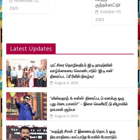
November 22,
குற்றச்சாட்டு!
2023
October 10,
2023
Latest Updates
புரட்சிகர தொழிலதிபர் ஜி.டி.நாயுடுவின்
வாழ்க்கையை கொண்டாடும் ‘ஜி.டி.என்’
திரைப்பட ப்ரீ ரிலீஸ் நிகழ்வு!
August 6, 2026
“விஸ்வநாத் & சன்ஸ்’ திரைப்படம் எனக்கு ஒரு
புது அடையாளம்!” – இசை வெளியீட்டு விழாவில்
நாயகன் சூர்யா
August 3, 2026
“வதந்தி சீசன் 2’ இணையத் தொடர் ஒரு
நிரபராதியை காப்பாற்ற போலீஸ் போராடும்