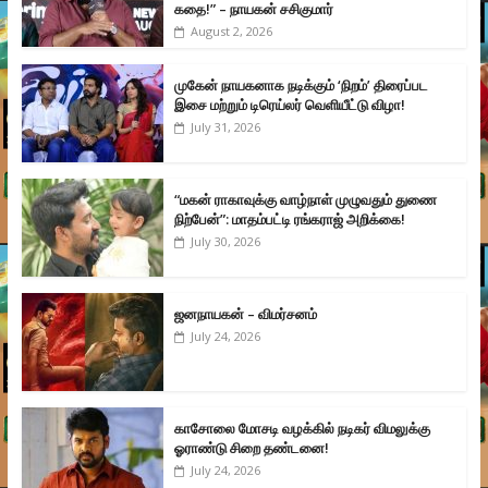
கதை!” – நாயகன் சசிகுமார்
August 2, 2026
முகேன் நாயகனாக நடிக்கும் ‘நிறம்’ திரைப்பட
இசை மற்றும் டிரெய்லர் வெளியீட்டு விழா!
July 31, 2026
“மகன் ராகாவுக்கு வாழ்நாள் முழுவதும் துணை
நிற்பேன்”: மாதம்பட்டி ரங்கராஜ் அறிக்கை!
July 30, 2026
ஜனநாயகன் – விமர்சனம்
July 24, 2026
காசோலை மோசடி வழக்கில் நடிகர் விமலுக்கு
ஓராண்டு சிறை தண்டனை!
July 24, 2026