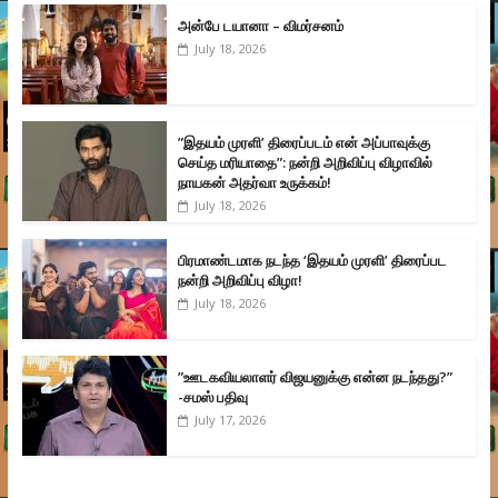
அன்பே டயானா – விமர்சனம்
July 18, 2026
”இதயம் முரளி’ திரைப்படம் என் அப்பாவுக்கு
செய்த மரியாதை”: நன்றி அறிவிப்பு விழாவில்
நாயகன் அதர்வா உருக்கம்!
July 18, 2026
பிரமாண்டமாக நடந்த ‘இதயம் முரளி’ திரைப்பட
நன்றி அறிவிப்பு விழா!
July 18, 2026
”ஊடகவியலாளர் விஜயனுக்கு என்ன நடந்தது?”
-சமஸ் பதிவு
July 17, 2026