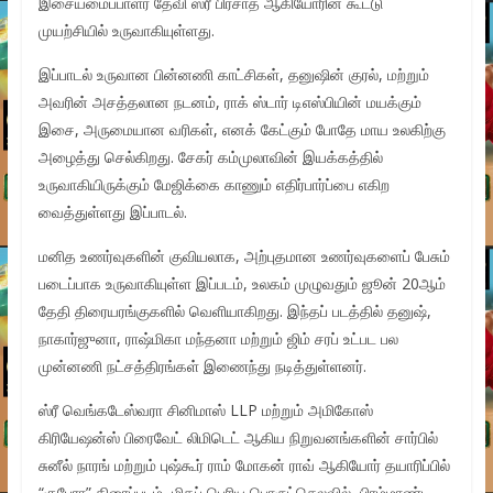
இசையமைப்பாளர் தேவி ஸ்ரீ பிரசாத் ஆகியோரின் கூட்டு
முயற்சியில் உருவாகியுள்ளது.
இப்பாடல் உருவான பின்னணி காட்சிகள், தனுஷின் குரல், மற்றும்
அவரின் அசத்தலான நடனம், ராக் ஸ்டார் டிஎஸ்பியின் மயக்கும்
இசை, அருமையான வரிகள், எனக் கேட்கும் போதே மாய உலகிற்கு
அழைத்து செல்கிறது. சேகர் கம்முலாவின் இயக்கத்தில்
உருவாகியிருக்கும் மேஜிக்கை காணும் எதிர்பார்ப்பை எகிற
வைத்துள்ளது இப்பாடல்.
மனித உணர்வுகளின் குவியலாக, அற்புதமான உணர்வுகளைப் பேசும்
படைப்பாக உருவாகியுள்ள இப்படம், உலகம் முழுவதும் ஜூன் 20ஆம்
தேதி திரையரங்குகளில் வெளியாகிறது. இந்தப் படத்தில் தனுஷ்,
நாகார்ஜுனா, ராஷ்மிகா மந்தனா மற்றும் ஜிம் சரப் உட்பட பல
முன்னணி நட்சத்திரங்கள் இணைந்து நடித்துள்ளனர்.
ஸ்ரீ வெங்கடேஸ்வரா சினிமாஸ் LLP மற்றும் அமிகோஸ்
கிரியேஷன்ஸ் பிரைவேட் லிமிடெட் ஆகிய நிறுவனங்களின் சார்பில்
சுனீல் நாரங் மற்றும் புஷ்கூர் ராம் மோகன் ராவ் ஆகியோர் தயாரிப்பில்
“குபேரா” திரைப்படம், மிகப் பெரிய பொருட்செலவில், பிரம்மாண்ட