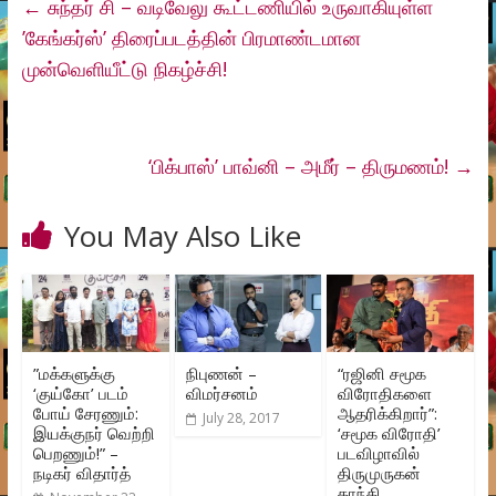
←
சுந்தர் சி – வடிவேலு கூட்டணியில் உருவாகியுள்ள
’கேங்கர்ஸ்’ திரைப்படத்தின் பிரமாண்டமான
முன்வெளியீட்டு நிகழ்ச்சி!
‘பிக்பாஸ்’ பாவ்னி – அமீர் – திருமணம்!
→
You May Also Like
”மக்களுக்கு
நிபுணன் –
“ரஜினி சமூக
‘குய்கோ’ படம்
விமர்சனம்
விரோதிகளை
போய் சேரணும்:
ஆதரிக்கிறார்”:
July 28, 2017
இயக்குநர் வெற்றி
‘சமூக விரோதி’
பெறணும்!” –
படவிழாவில்
நடிகர் விதார்த்
திருமுருகன்
காந்தி