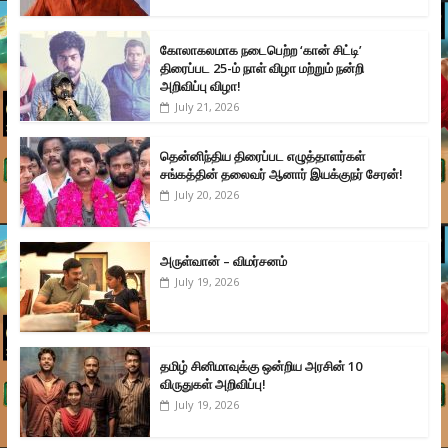
கோலாகலமாக நடைபெற்ற ‘கான் சிட்டி’
திரைப்பட 25-ம் நாள் விழா மற்றும் நன்றி
அறிவிப்பு விழா!
July 21, 2026
தென்னிந்திய திரைப்பட எழுத்தாளர்கள்
சங்கத்தின் தலைவர் ஆனார் இயக்குநர் சேரன்!
July 20, 2026
அருள்வான் – விமர்சனம்
July 19, 2026
தமிழ் சினிமாவுக்கு ஒன்றிய அரசின் 10
விருதுகள் அறிவிப்பு!
July 19, 2026