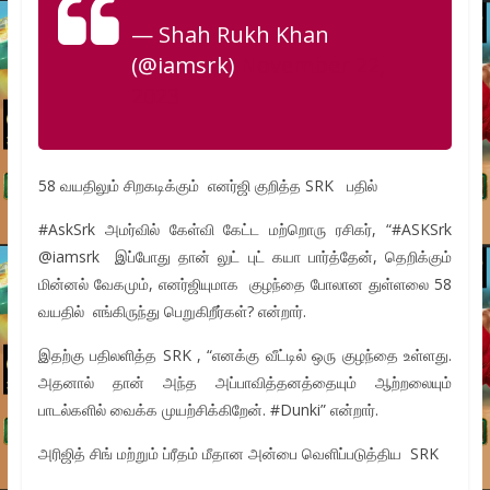
— Shah Rukh Khan
(@iamsrk)
November 22,
2023
58 வயதிலும் சிறகடிக்கும் எனர்ஜி குறித்த SRK பதில்
#AskSrk அமர்வில் கேள்வி கேட்ட மற்றொரு ரசிகர், “#ASKSrk
@iamsrk இப்போது தான் லுட் புட் கயா பார்த்தேன், தெறிக்கும்
மின்னல் வேகமும், எனர்ஜியுமாக குழந்தை போலான துள்ளலை 58
வயதில் எங்கிருந்து பெறுகிறீர்கள்? என்றார்.
இதற்கு பதிலளித்த SRK , “எனக்கு வீட்டில் ஒரு குழந்தை உள்ளது.
அதனால் தான் அந்த அப்பாவித்தனத்தையும் ஆற்றலையும்
பாடல்களில் வைக்க முயற்சிக்கிறேன். #Dunki” என்றார்.
அரிஜித் சிங் மற்றும் ப்ரீதம் மீதான அன்பை வெளிப்படுத்திய SRK