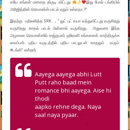
கயே எங்கள் மனதை திருடி விட்டது
இது போல் டங்கியில்
அரிஜித்தின் ரொமான்ஸ் பாடல் ஏதும் உள்ளதா ?”
இதற்கு பதிலளித்த SRK , ” லுட் புட் கயா வந்துவிட்டது வருகிறது
வருகிறது காதல் பாடல் பின்னால் வருகிறது. அதுவரை இந்த
அழகான ரொமான்ஸில் ராஜ்குமார் ஹிரானி உங்களைக் காத்திருக்க
வைப்பார். புதிய வருடத்தில் புதிய பாடலுடன் காதலும் வரும்.
#டங்கி” என்றார்
Aayega aayega abhi Lutt
Putt raho baad mein
romance bhi aayega. Aise hi
thodi
@RajkumarHirani
aapko rehne dega. Naya
saal naya pyaar.
#Dunki
https://t.co/er0TDwz8On