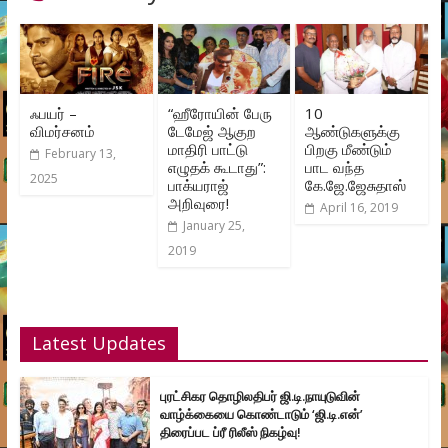
ஃபயர் –
“ஹீரோயின் பேரு
10
விமர்சனம்
டேமேஜ் ஆகுற
ஆண்டுகளுக்கு
மாதிரி பாட்டு
பிறகு மீண்டும்
February 13,
எழுதக் கூடாது”:
பாட வந்த
2025
பாக்யராஜ்
கே.ஜே.ஜேசுதாஸ்
அறிவுரை!
April 16, 2019
January 25,
2019
Latest Updates
புரட்சிகர தொழிலதிபர் ஜி.டி.நாயுடுவின்
வாழ்க்கையை கொண்டாடும் ‘ஜி.டி.என்’
திரைப்பட ப்ரீ ரிலீஸ் நிகழ்வு!