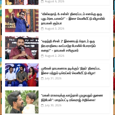
August 6, 2026
“விஸ்வநாத் & சன்ஸ்’ திரைப்படம் எனக்கு ஒரு
புது அடையாளம்!” – இசை வெளியீட்டு விழாவில்
நாயகன் சூர்யா
August 3, 2026
“வதந்தி சீசன் 2’ இணையத் தொடர் ஒரு
நிரபராதியை காப்பாற்ற போலீஸ் போராடும்
கதை!” – நாயகன் சசிகுமார்
August 2, 2026
முகேன் நாயகனாக நடிக்கும் ‘நிறம்’ திரைப்பட
இசை மற்றும் டிரெய்லர் வெளியீட்டு விழா!
July 31, 2026
“மகன் ராகாவுக்கு வாழ்நாள் முழுவதும் துணை
நிற்பேன்”: மாதம்பட்டி ரங்கராஜ் அறிக்கை!
July 30, 2026