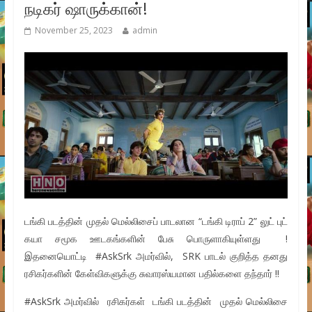
நடிகர் ஷாருக்கான்!
November 25, 2023
admin
டங்கி படத்தின் முதல் மெல்லிசைப் பாடலான “டங்கி டிராப் 2” லுட் புட்
கயா சமூக ஊடகங்களின் பேசு பொருளாகியுள்ளது !
இதனையொட்டி #AskSrk அமர்வில், SRK பாடல் குறித்த தனது
ரசிகர்களின் கேள்விகளுக்கு சுவாரஸ்யமான பதில்களை தந்தார் !!
#AskSrk அமர்வில் ரசிகர்கள் டங்கி படத்தின் முதல் மெல்லிசை