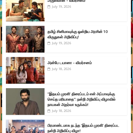
அருள்வான் – விமர்சனம்
July 19, 2026
தமிழ் சினிமாவுக்கு ஒன்றிய அரசின் 10
விருதுகள் அறிவிப்பு!
July 19, 2026
அன்பே டயானா – விமர்சனம்
July 18, 2026
”இதயம் முரளி’ திரைப்படம் என் அப்பாவுக்கு
செய்த மரியாதை”: நன்றி அறிவிப்பு விழாவில்
நாயகன் அதர்வா உருக்கம்!
July 18, 2026
பிரமாண்டமாக நடந்த ‘இதயம் முரளி’ திரைப்பட
நன்றி அறிவிப்பு விழா!