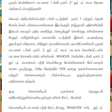
முதல் மெல்லிசைப் பாடலான “டங்கி டிராப் 2” லுட் புட் கயா மீதான
அன்பைப் பொழிந்தனர்!
மிகவும் எதிர்பார்க்கப்படும் டங்கி படத்தின் டிராப் 1 மற்றும் அதன்
போஸ்டர்கள் பார்வையாளர்களை இயக்குநர் ராஜ்குமார் ஹிரானியின்
இதயம் கவரும் புதிய உலகிற்கு அழைத்துச் சென்றது. ரசிகர்களை
மேலும் மகிழ்விக்கும் வகையில் படத்தின் இசைப் பயணத்தை
துவக்கும் விதமாக, சிறிதும் தாமதிக்காமல், தயாரிப்பாளர்கள் முதல்
பாடலான டங்கி டிராப் 2 லுட் புட் கயா பாடலை வெளியிட்டனர்.
பாடலை கொண்டாடும் ரசிகர்கள் #AskSrk அமர்வில் டங்கி டிராப் 2
லுட் புட் கயாவைப் பற்றி வெவ்வேறு கேள்விகளைக் கேட்பதைக்
காண முடிந்தது, அதே நேரத்தில் SRK தனது நகைச்சுவையான
மற்றும் அனைவரையும் ஈர்க்கக்கூடிய குறும்புத்தனமான
பதில்களை தந்தார்.
ஒரு ரொமாண்டிக் டிராக்கை ஆவலுடன்
எதிர்பார்த்துக்கொண்டிருக்கும் ரசிகர் கேட்ட கேள்வி
ரொமான்டிக் பாடலைப் பற்றி கேட்டபோது, “#AskSRK சார், லுட் புட்