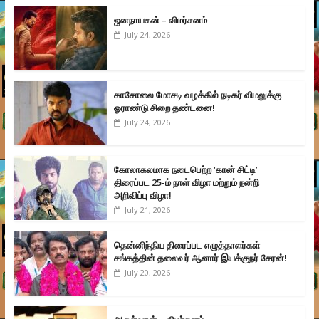
ஜனநாயகன் – விமர்சனம்
July 24, 2026
காசோலை மோசடி வழக்கில் நடிகர் விமலுக்கு
ஓராண்டு சிறை தண்டனை!
July 24, 2026
கோலாகலமாக நடைபெற்ற ‘கான் சிட்டி’
திரைப்பட 25-ம் நாள் விழா மற்றும் நன்றி
அறிவிப்பு விழா!
July 21, 2026
தென்னிந்திய திரைப்பட எழுத்தாளர்கள்
சங்கத்தின் தலைவர் ஆனார் இயக்குநர் சேரன்!
July 20, 2026