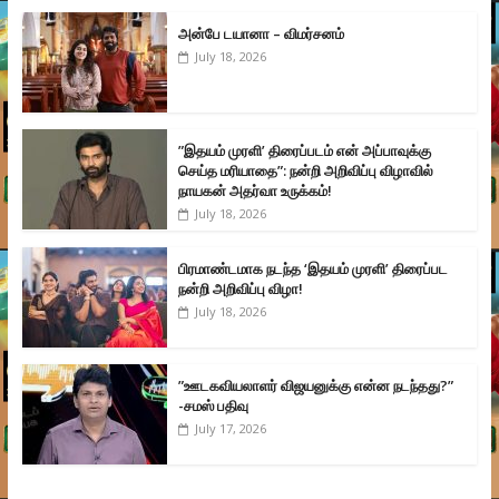
அன்பே டயானா – விமர்சனம்
July 18, 2026
”இதயம் முரளி’ திரைப்படம் என் அப்பாவுக்கு
செய்த மரியாதை”: நன்றி அறிவிப்பு விழாவில்
நாயகன் அதர்வா உருக்கம்!
July 18, 2026
பிரமாண்டமாக நடந்த ‘இதயம் முரளி’ திரைப்பட
நன்றி அறிவிப்பு விழா!
July 18, 2026
”ஊடகவியலாளர் விஜயனுக்கு என்ன நடந்தது?”
-சமஸ் பதிவு
July 17, 2026