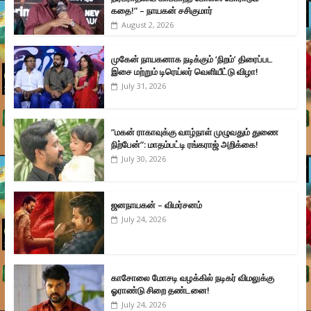
கதை!” – நாயகன் சசிகுமார்
August 2, 2026
முகேன் நாயகனாக நடிக்கும் ‘நிறம்’ திரைப்பட
இசை மற்றும் டிரெய்லர் வெளியீட்டு விழா!
July 31, 2026
“மகன் ராகாவுக்கு வாழ்நாள் முழுவதும் துணை
நிற்பேன்”: மாதம்பட்டி ரங்கராஜ் அறிக்கை!
July 30, 2026
ஜனநாயகன் – விமர்சனம்
July 24, 2026
காசோலை மோசடி வழக்கில் நடிகர் விமலுக்கு
ஓராண்டு சிறை தண்டனை!
July 24, 2026