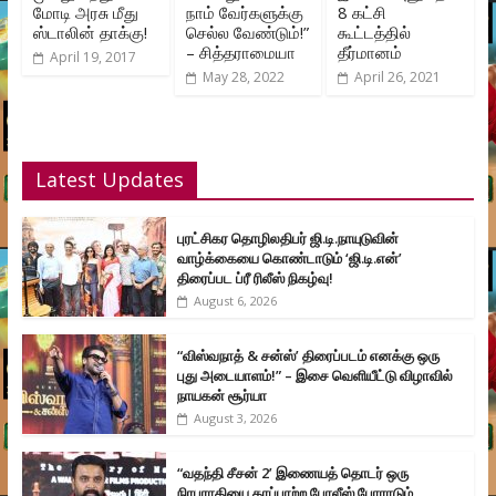
மோடி அரசு மீது
நாம் வேர்களுக்கு
8 கட்சி
ஸ்டாலின் தாக்கு!
செல்ல வேண்டும்!”
கூட்டத்தில்
– சித்தராமையா
தீர்மானம்
April 19, 2017
May 28, 2022
April 26, 2021
Latest Updates
புரட்சிகர தொழிலதிபர் ஜி.டி.நாயுடுவின்
வாழ்க்கையை கொண்டாடும் ‘ஜி.டி.என்’
திரைப்பட ப்ரீ ரிலீஸ் நிகழ்வு!
August 6, 2026
“விஸ்வநாத் & சன்ஸ்’ திரைப்படம் எனக்கு ஒரு
புது அடையாளம்!” – இசை வெளியீட்டு விழாவில்
நாயகன் சூர்யா
August 3, 2026
“வதந்தி சீசன் 2’ இணையத் தொடர் ஒரு
நிரபராதியை காப்பாற்ற போலீஸ் போராடும்