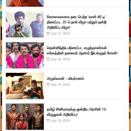
கோலாகலமாக நடைபெற்ற ‘கான் சிட்டி’
திரைப்பட 25-ம் நாள் விழா மற்றும் நன்றி
அறிவிப்பு விழா!
July 21, 2026
தென்னிந்திய திரைப்பட எழுத்தாளர்கள்
சங்கத்தின் தலைவர் ஆனார் இயக்குநர் சேரன்!
July 20, 2026
அருள்வான் – விமர்சனம்
July 19, 2026
தமிழ் சினிமாவுக்கு ஒன்றிய அரசின் 10
விருதுகள் அறிவிப்பு!
July 19, 2026