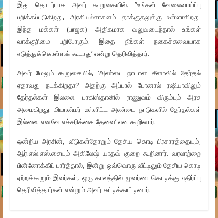
இது தொடர்பாக அவர் கூறுகையில், ”உங்கள் வேலைவாய்ப்பு
பறிக்கப்படுகிறது, அரசியல்சாசனம் தாக்குதலுக்கு உள்ளாகிறது.
இந்த மக்கள் (பாஜக) அதிகமாக வலுவடைந்தால் உங்கள்
வாக்குரிமை பறிபோகும். இதை நீங்கள் நகைச்சுவையாக
எடுத்துக்கொள்ளக் கூடாது’ என்று தெரிவித்தார்.
அவர் மேலும் கூறுகையில், ‘அண்டை நாடான சீனாவில் தேர்தல்
ஏதாவது நடக்கிறதா? அதற்கு அப்பால் போனால் ரஷியாவிலும்
தேர்தல்கள் இலலை. பாகிஸ்தானில் ராணுவம் விரும்பும் அரசு
அமைகிறது. மியான்மர் உள்ளிட்ட அண்டை நாடுகளில் தேர்தல்கள்
இல்லை. எனவே எச்சரிக்கை தேவை’ என கூறினார்.
ஒன்றிய அரசின், வீடுகள்தோறும் தேசிய கொடி பிரசாரத்தையும்,
ஆர்.எஸ்.எஸ்.சையும் அகிலேஷ் யாதவ் குறை கூறினார். வரலாற்றை
பின்னோக்கிப் பார்த்தால், இன்று ஒவ்வொரு வீட்டிலும் தேசிய கொடி
ஏற்றக்கூறும் இவர்கள், ஒரு காலத்தில் மூவர்ண கொடிக்கு எதிர்ப்பு
தெரிவித்தார்கள் என்றும் அவர் சுட்டிக்காட்டினார்.