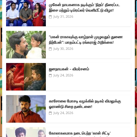
முகேன் நாயகனாக நடிக்கும் ‘நிறம்’ திரைப்பட
இசை மற்றும் டிரெய்லர் வெளியீட்டு விழா!
July 31, 2026
“மகன் ராகாவுக்கு வாழ்நாள் முழுவதும் துணை
நிற்பேன்”: மாதம்பட்டி ரங்கராஜ் அறிக்கை!
July 30, 2026
ஜனநாயகன் – விமர்சனம்
July 24, 2026
காசோலை மோசடி வழக்கில் நடிகர் விமலுக்கு
ஓராண்டு சிறை தண்டனை!
July 24, 2026
கோலாகலமாக நடைபெற்ற ‘கான் சிட்டி’