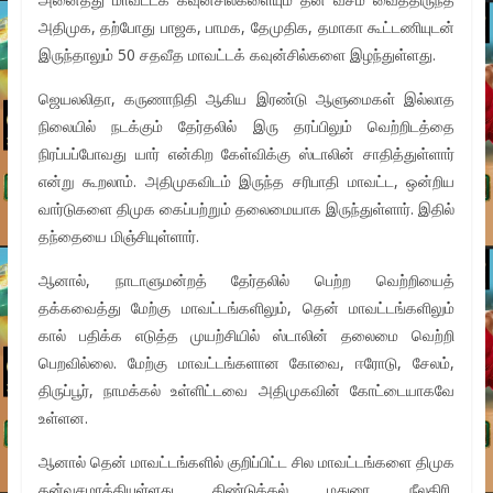
அதிமுக, தற்போது பாஜக, பாமக, தேமுதிக, தமாகா கூட்டணியுடன்
இருந்தாலும் 50 சதவீத மாவட்டக் கவுன்சில்களை இழந்துள்ளது.
ஜெயலலிதா, கருணாநிதி ஆகிய இரண்டு ஆளுமைகள் இல்லாத
நிலையில் நடக்கும் தேர்தலில் இரு தரப்பிலும் வெற்றிடத்தை
நிரப்பப்போவது யார் என்கிற கேள்விக்கு ஸ்டாலின் சாதித்துள்ளார்
என்று கூறலாம். அதிமுகவிடம் இருந்த சரிபாதி மாவட்ட, ஒன்றிய
வார்டுகளை திமுக கைப்பற்றும் தலைமையாக இருந்துள்ளார். இதில்
தந்தையை மிஞ்சியுள்ளார்.
ஆனால், நாடாளுமன்றத் தேர்தலில் பெற்ற வெற்றியைத்
தக்கவைத்து மேற்கு மாவட்டங்களிலும், தென் மாவட்டங்களிலும்
கால் பதிக்க எடுத்த முயற்சியில் ஸ்டாலின் தலைமை வெற்றி
பெறவில்லை. மேற்கு மாவட்டங்களான கோவை, ஈரோடு, சேலம்,
திருப்பூர், நாமக்கல் உள்ளிட்டவை அதிமுகவின் கோட்டையாகவே
உள்ளன.
ஆனால் தென் மாவட்டங்களில் குறிப்பிட்ட சில மாவட்டங்களை திமுக
தன்வசமாக்கியுள்ளது. திண்டுக்கல், மதுரை, நீலகிரி,