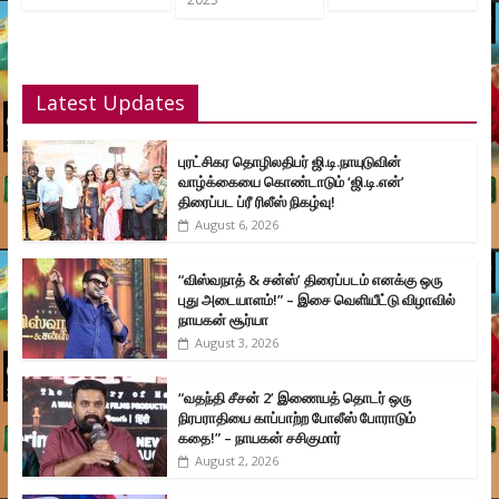
Latest Updates
புரட்சிகர தொழிலதிபர் ஜி.டி.நாயுடுவின்
வாழ்க்கையை கொண்டாடும் ‘ஜி.டி.என்’
திரைப்பட ப்ரீ ரிலீஸ் நிகழ்வு!
August 6, 2026
“விஸ்வநாத் & சன்ஸ்’ திரைப்படம் எனக்கு ஒரு
புது அடையாளம்!” – இசை வெளியீட்டு விழாவில்
நாயகன் சூர்யா
August 3, 2026
“வதந்தி சீசன் 2’ இணையத் தொடர் ஒரு
நிரபராதியை காப்பாற்ற போலீஸ் போராடும்
கதை!” – நாயகன் சசிகுமார்
August 2, 2026