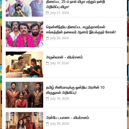
திரைப்பட 25-ம் நாள் விழா மற்றும் நன்றி
அறிவிப்பு விழா!
July 21, 2026
தென்னிந்திய திரைப்பட எழுத்தாளர்கள்
சங்கத்தின் தலைவர் ஆனார் இயக்குநர் சேரன்!
July 20, 2026
அருள்வான் – விமர்சனம்
July 19, 2026
தமிழ் சினிமாவுக்கு ஒன்றிய அரசின் 10
விருதுகள் அறிவிப்பு!
July 19, 2026
அன்பே டயானா – விமர்சனம்
July 18, 2026