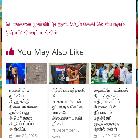
பொங்கலை முன்னிட்டு ஜன. 9ஆம் தேதி வெளியாகும்
‘தர்பார்’ திரைப்படத்தில்…
→
You May Also Like
ஈரானின் 3
நித்தியானந்தாவி
ஹைட்ரோ கார்பன்
முக்கிய
ன்
திட்டத்துக்கு
அணுசக்தி
‘கைலாசா’வுடன்
எதிராக சட்டப்
நிலையங்களை
ஒப்பந்தம் செய்த
பேரவையில்
தாக்கியது
பராகுவே
தீர்மானம்:
அமெரிக்கா:
அமைச்சர் பதவி
புதுச்சேரி
அதிபர் ட்ரம்ப்
நீக்கம்!
முதல்வருக்கு
அறிவிப்பு!
நேரில் நன்றி
December 1,
June 22, 2025
July 29, 2019
2023