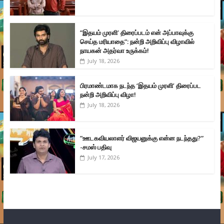
”இதயம் முரளி’ திரைப்படம் என் அப்பாவுக்கு
செய்த மரியாதை”: நன்றி அறிவிப்பு விழாவில்
நாயகன் அதர்வா உருக்கம்!
July 18, 2026
பிரமாண்டமாக நடந்த ‘இதயம் முரளி’ திரைப்பட
நன்றி அறிவிப்பு விழா!
July 18, 2026
”ஊடகவியலாளர் விஜயனுக்கு என்ன நடந்தது?”
-சமஸ் பதிவு
July 17, 2026