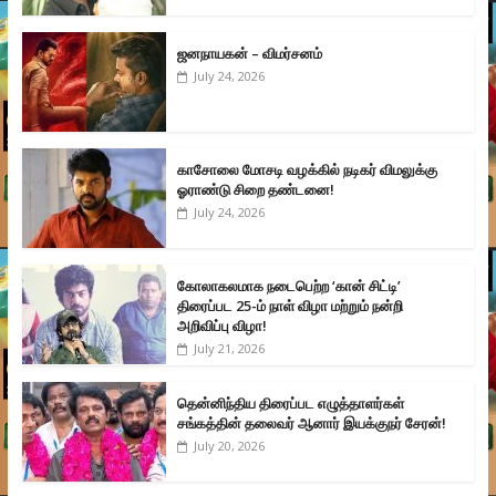
ஜனநாயகன் – விமர்சனம்
July 24, 2026
காசோலை மோசடி வழக்கில் நடிகர் விமலுக்கு
ஓராண்டு சிறை தண்டனை!
July 24, 2026
கோலாகலமாக நடைபெற்ற ‘கான் சிட்டி’
திரைப்பட 25-ம் நாள் விழா மற்றும் நன்றி
அறிவிப்பு விழா!
July 21, 2026
தென்னிந்திய திரைப்பட எழுத்தாளர்கள்
சங்கத்தின் தலைவர் ஆனார் இயக்குநர் சேரன்!
July 20, 2026