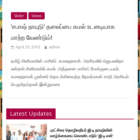
Slider
Views
‘சபாஷ் நாயுடு’ தலைப்பை கமல் உடனடியாக
மாற்ற வேண்டும்!
April 29, 2016
admin
தமிழ் சினிமாவின் பாசிஸ்ட் கமலஹாசன். அரசியலில் ஜெயலலிதா
என்றால் சினிமாவில் கமல். அத்தனை பாசிசப் போக்குடையவர்.
கமலஹாசன் முன்னர் தொடங்கிவைத்த தேவர்மகன் சாதி அரசியல்
பெருமிதம்தான் இன்றுவரை
Latest Updates
புரட்சிகர தொழிலதிபர் ஜி.டி.நாயுடுவின்
வாழ்க்கையை கொண்டாடும் ‘ஜி.டி.என்’