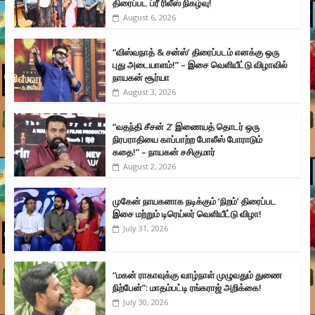
திரைப்பட ப்ரீ ரிலீஸ் நிகழ்வு!
August 6, 2026
“விஸ்வநாத் & சன்ஸ்’ திரைப்படம் எனக்கு ஒரு
புது அடையாளம்!” – இசை வெளியீட்டு விழாவில்
நாயகன் சூர்யா
August 3, 2026
“வதந்தி சீசன் 2’ இணையத் தொடர் ஒரு
நிரபராதியை காப்பாற்ற போலீஸ் போராடும்
கதை!” – நாயகன் சசிகுமார்
August 2, 2026
முகேன் நாயகனாக நடிக்கும் ‘நிறம்’ திரைப்பட
இசை மற்றும் டிரெய்லர் வெளியீட்டு விழா!
July 31, 2026
“மகன் ராகாவுக்கு வாழ்நாள் முழுவதும் துணை
நிற்பேன்”: மாதம்பட்டி ரங்கராஜ் அறிக்கை!
July 30, 2026