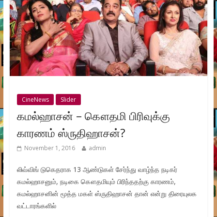
CineNews
Slider
கமல்ஹாசன் – கௌதமி பிரிவுக்கு
காரணம் ஸ்ருதிஹாசன்?
November 1, 2016
admin
லிவ்விங் டுகெதராக 13 ஆண்டுகள் சேர்ந்து வாழ்ந்த நடிகர்
கமல்ஹாசனும், நடிகை கௌதமியும் பிரிந்ததற்கு காரணம்,
கமல்ஹாசனின் மூத்த மகள் ஸ்ருதிஹாசன் தான் என்று திரையுலக
வட்டாரங்களில்