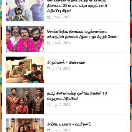
கோலாகலமாக நடைபெற்ற ‘கான் சிட்டி’
திரைப்பட 25-ம் நாள் விழா மற்றும் நன்றி
அறிவிப்பு விழா!
July 21, 2026
தென்னிந்திய திரைப்பட எழுத்தாளர்கள்
சங்கத்தின் தலைவர் ஆனார் இயக்குநர் சேரன்!
July 20, 2026
அருள்வான் – விமர்சனம்
July 19, 2026
தமிழ் சினிமாவுக்கு ஒன்றிய அரசின் 10
விருதுகள் அறிவிப்பு!
July 19, 2026
அன்பே டயானா – விமர்சனம்
July 18, 2026