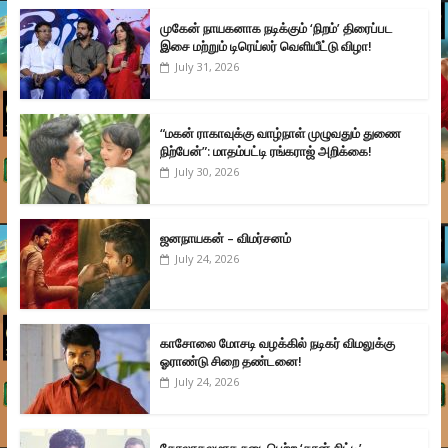
முகேன் நாயகனாக நடிக்கும் ‘நிறம்’ திரைப்பட
இசை மற்றும் டிரெய்லர் வெளியீட்டு விழா!
July 31, 2026
“மகன் ராகாவுக்கு வாழ்நாள் முழுவதும் துணை
நிற்பேன்”: மாதம்பட்டி ரங்கராஜ் அறிக்கை!
July 30, 2026
ஜனநாயகன் – விமர்சனம்
July 24, 2026
காசோலை மோசடி வழக்கில் நடிகர் விமலுக்கு
ஓராண்டு சிறை தண்டனை!
July 24, 2026