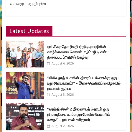
வசனமும் எழுதியுள்ள
Latest Updates
புரட்சிகர தொழிலதிபர் ஜி.டி.நாயுடுவின்
வாழ்க்கையை கொண்டாடும் ‘ஜி.டி.என்’
திரைப்பட ப்ரீ ரிலீஸ் நிகழ்வு!
August 6, 2026
“விஸ்வநாத் & சன்ஸ்’ திரைப்படம் எனக்கு ஒரு
புது அடையாளம்!” – இசை வெளியீட்டு விழாவில்
நாயகன் சூர்யா
August 3, 2026
“வதந்தி சீசன் 2’ இணையத் தொடர் ஒரு
நிரபராதியை காப்பாற்ற போலீஸ் போராடும்
கதை!” – நாயகன் சசிகுமார்
August 2, 2026