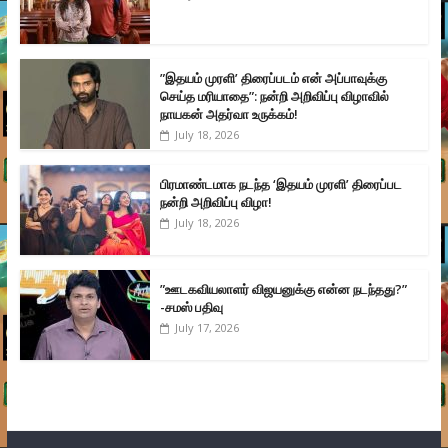
”இதயம் முரளி’ திரைப்படம் என் அப்பாவுக்கு
செய்த மரியாதை”: நன்றி அறிவிப்பு விழாவில்
நாயகன் அதர்வா உருக்கம்!
July 18, 2026
பிரமாண்டமாக நடந்த ‘இதயம் முரளி’ திரைப்பட
நன்றி அறிவிப்பு விழா!
July 18, 2026
”ஊடகவியலாளர் விஜயனுக்கு என்ன நடந்தது?”
-சமஸ் பதிவு
July 17, 2026