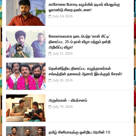
காசோலை மோசடி வழக்கில் நடிகர் விமலுக்கு
ஓராண்டு சிறை தண்டனை!
July 24, 2026
கோலாகலமாக நடைபெற்ற ‘கான் சிட்டி’
திரைப்பட 25-ம் நாள் விழா மற்றும் நன்றி
அறிவிப்பு விழா!
July 21, 2026
தென்னிந்திய திரைப்பட எழுத்தாளர்கள்
சங்கத்தின் தலைவர் ஆனார் இயக்குநர் சேரன்!
July 20, 2026
அருள்வான் – விமர்சனம்
July 19, 2026
தமிழ் சினிமாவுக்கு ஒன்றிய அரசின் 10