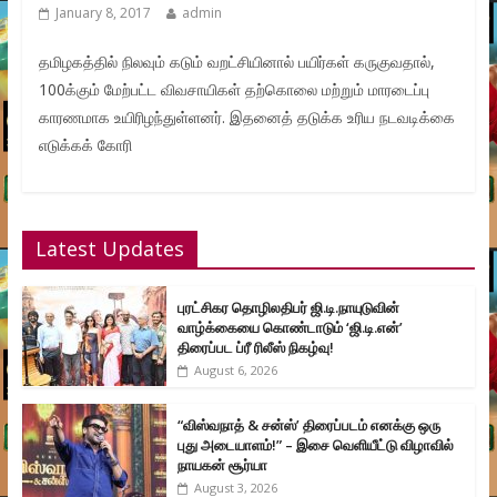
January 8, 2017
admin
தமிழகத்தில் நிலவும் கடும் வறட்சியினால் பயிர்கள் கருகுவதால்,
100க்கும் மேற்பட்ட விவசாயிகள் தற்கொலை மற்றும் மாரடைப்பு
காரணமாக உயிரிழந்துள்ளனர். இதனைத் தடுக்க உரிய நடவடிக்கை
எடுக்கக் கோரி
Latest Updates
புரட்சிகர தொழிலதிபர் ஜி.டி.நாயுடுவின்
வாழ்க்கையை கொண்டாடும் ‘ஜி.டி.என்’
திரைப்பட ப்ரீ ரிலீஸ் நிகழ்வு!
August 6, 2026
“விஸ்வநாத் & சன்ஸ்’ திரைப்படம் எனக்கு ஒரு
புது அடையாளம்!” – இசை வெளியீட்டு விழாவில்
நாயகன் சூர்யா
August 3, 2026