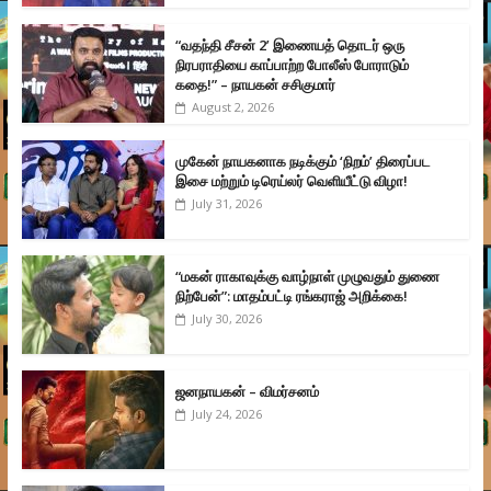
“வதந்தி சீசன் 2’ இணையத் தொடர் ஒரு
நிரபராதியை காப்பாற்ற போலீஸ் போராடும்
கதை!” – நாயகன் சசிகுமார்
August 2, 2026
முகேன் நாயகனாக நடிக்கும் ‘நிறம்’ திரைப்பட
இசை மற்றும் டிரெய்லர் வெளியீட்டு விழா!
July 31, 2026
“மகன் ராகாவுக்கு வாழ்நாள் முழுவதும் துணை
நிற்பேன்”: மாதம்பட்டி ரங்கராஜ் அறிக்கை!
July 30, 2026
ஜனநாயகன் – விமர்சனம்
July 24, 2026