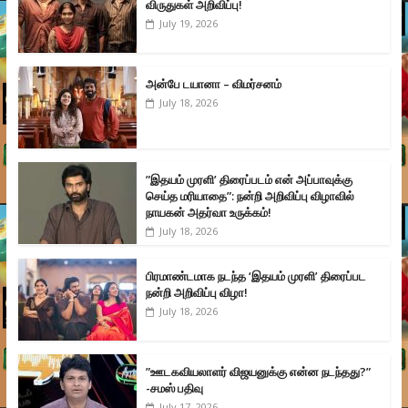
விருதுகள் அறிவிப்பு!
July 19, 2026
அன்பே டயானா – விமர்சனம்
July 18, 2026
”இதயம் முரளி’ திரைப்படம் என் அப்பாவுக்கு
செய்த மரியாதை”: நன்றி அறிவிப்பு விழாவில்
நாயகன் அதர்வா உருக்கம்!
July 18, 2026
பிரமாண்டமாக நடந்த ‘இதயம் முரளி’ திரைப்பட
நன்றி அறிவிப்பு விழா!
July 18, 2026
”ஊடகவியலாளர் விஜயனுக்கு என்ன நடந்தது?”
-சமஸ் பதிவு
July 17, 2026