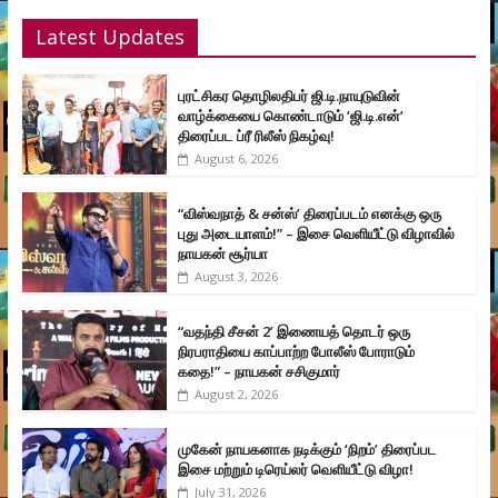
Latest Updates
புரட்சிகர தொழிலதிபர் ஜி.டி.நாயுடுவின்
வாழ்க்கையை கொண்டாடும் ‘ஜி.டி.என்’
திரைப்பட ப்ரீ ரிலீஸ் நிகழ்வு!
August 6, 2026
“விஸ்வநாத் & சன்ஸ்’ திரைப்படம் எனக்கு ஒரு
புது அடையாளம்!” – இசை வெளியீட்டு விழாவில்
நாயகன் சூர்யா
August 3, 2026
“வதந்தி சீசன் 2’ இணையத் தொடர் ஒரு
நிரபராதியை காப்பாற்ற போலீஸ் போராடும்
கதை!” – நாயகன் சசிகுமார்
August 2, 2026
முகேன் நாயகனாக நடிக்கும் ‘நிறம்’ திரைப்பட
இசை மற்றும் டிரெய்லர் வெளியீட்டு விழா!
July 31, 2026