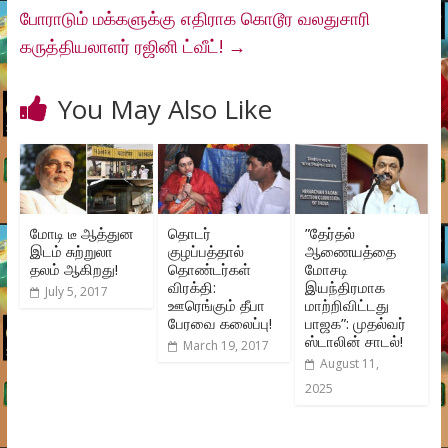
போராடும் மக்களுக்கு எதிராக கொடூர வலதுசாரி
கருத்தியலாளர் ரஜினி ட்வீட்!
→
You May Also Like
மோடி டீ ஆத்துன
தொடர்
”தேர்தல்
இடம் சுற்றுலா
குழப்பத்தால்
ஆணையத்தை
தலம் ஆகிறது!
தொண்டர்கள்
மோசடி
விரக்தி:
இயந்திரமாக
July 5, 2017
ஊரெங்கும் தீபா
மாற்றிவிட்டது
பேரவை கலைப்பு!
பாஜக”: முதல்வர்
ஸ்டாலின் சாடல்!
March 19, 2017
August 11,
2025