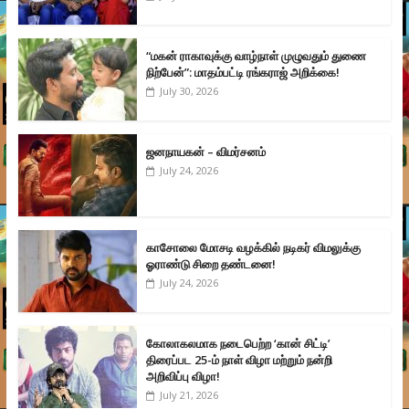
“மகன் ராகாவுக்கு வாழ்நாள் முழுவதும் துணை
நிற்பேன்”: மாதம்பட்டி ரங்கராஜ் அறிக்கை!
July 30, 2026
ஜனநாயகன் – விமர்சனம்
July 24, 2026
காசோலை மோசடி வழக்கில் நடிகர் விமலுக்கு
ஓராண்டு சிறை தண்டனை!
July 24, 2026
கோலாகலமாக நடைபெற்ற ‘கான் சிட்டி’
திரைப்பட 25-ம் நாள் விழா மற்றும் நன்றி
அறிவிப்பு விழா!
July 21, 2026