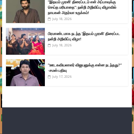
”இதயம் முரளி’ திரைப்படம் என் அப்பாவுக்கு
செய்த மரியாதை”: நன்றி அறிவிப்பு விழாவில்
நாயகன் அதர்வா உருக்கம்!
July 18, 2026
பிரமாண்டமாக நடந்த ‘இதயம் முரளி’ திரைப்பட
நன்றி அறிவிப்பு விழா!
July 18, 2026
”ஊடகவியலாளர் விஜயனுக்கு என்ன நடந்தது?”
-சமஸ் பதிவு
July 17, 2026