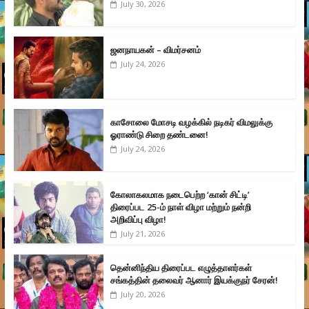
July 30, 2026
ஜனநாயகன் – விமர்சனம்
July 24, 2026
காசோலை மோசடி வழக்கில் நடிகர் விமலுக்கு
ஓராண்டு சிறை தண்டனை!
July 24, 2026
கோலாகலமாக நடைபெற்ற ‘கான் சிட்டி’
திரைப்பட 25-ம் நாள் விழா மற்றும் நன்றி
அறிவிப்பு விழா!
July 21, 2026
தென்னிந்திய திரைப்பட எழுத்தாளர்கள்
சங்கத்தின் தலைவர் ஆனார் இயக்குநர் சேரன்!
July 20, 2026