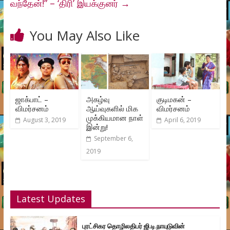
வந்தேன்!” – ‘திரி’ இயக்குனர்
→
You May Also Like
ஜாக்பாட் –
அகழ்வு
குடிமகன் –
விமர்சனம்
ஆய்வுகளில் மிக
விமர்சனம்
முக்கியமான நாள்
August 3, 2019
April 6, 2019
இன்று!
September 6,
2019
Latest Updates
புரட்சிகர தொழிலதிபர் ஜி.டி.நாயுடுவின்