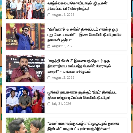
வாழ்க்கையை கொண்டாடும் ‘ஜி.டி.என்’
திரைப்பட ப்ரீ ரிலீஸ் நிகழ்வு!
August 6, 2026
“விஸ்வநாத் & சன்ஸ்’ திரைப்படம் எனக்கு ஒரு
புது அடையாளம்!” – இசை வெளியீட்டு விழாவில்
நாயகன் சூர்யா
August 3, 2026
“வதந்தி சீசன் 2’ இணையத் தொடர் ஒரு
நிரபராதியை காப்பாற்ற போலீஸ் போராடும்
கதை!” – நாயகன் சசிகுமார்
August 2, 2026
முகேன் நாயகனாக நடிக்கும் ‘நிறம்’ திரைப்பட
இசை மற்றும் டிரெய்லர் வெளியீட்டு விழா!
July 31, 2026
“மகன் ராகாவுக்கு வாழ்நாள் முழுவதும் துணை
நிற்பேன்”: மாதம்பட்டி ரங்கராஜ் அறிக்கை!