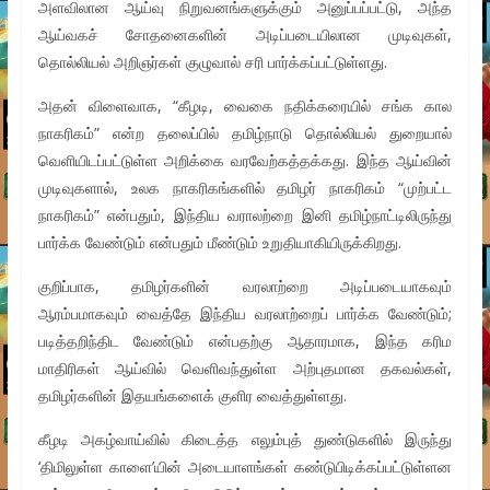
அளவிலான ஆய்வு நிறுவனங்களுக்கும் அனுப்பப்பட்டு, அந்த
ஆய்வகச் சோதனைகளின் அடிப்படையிலான முடிவுகள்,
தொல்லியல் அறிஞர்கள் குழுவால் சரி பார்க்கப்பட்டுள்ளது.
அதன் விளைவாக, “கீழடி, வைகை நதிக்கரையில் சங்க கால
நாகரிகம்” என்ற தலைப்பில் தமிழ்நாடு தொல்லியல் துறையால்
வெளியிடப்பட்டுள்ள அறிக்கை வரவேற்கத்தக்கது. இந்த ஆய்வின்
முடிவுகளால், உலக நாகரிகங்களில் தமிழர் நாகரிகம் “முற்பட்ட
நாகரிகம்” என்பதும், இந்திய வராலற்றை இனி தமிழ்நாட்டிலிருந்து
பார்க்க வேண்டும் என்பதும் மீண்டும் உறுதியாகியிருக்கிறது.
குறிப்பாக, தமிழர்களின் வரலாற்றை அடிப்படையாகவும்
ஆரம்பமாகவும் வைத்தே இந்திய வரலாற்றைப் பார்க்க வேண்டும்;
படித்தறிந்திட வேண்டும் என்பதற்கு ஆதாரமாக, இந்த கரிம
மாதிரிகள் ஆய்வில் வெளிவந்துள்ள அற்புதமான தகவல்கள்,
தமிழர்களின் இதயங்களைக் குளிர வைத்துள்ளது.
கீழடி அகழ்வாய்வில் கிடைத்த எலும்புத் துண்டுகளில் இருந்து
‘திமிலுள்ள காளை’யின் அடையாளங்கள் கண்டுபிடிக்கப்பட்டுள்ளன