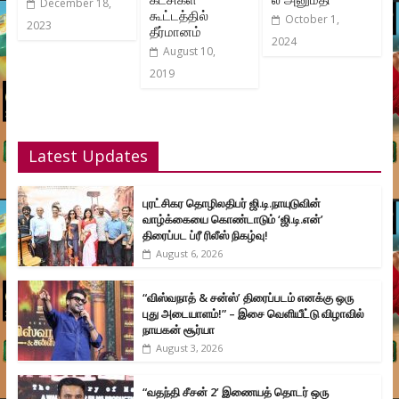
December 18,
கூட்டத்தில்
October 1,
2023
தீர்மானம்
2024
August 10,
2019
Latest Updates
புரட்சிகர தொழிலதிபர் ஜி.டி.நாயுடுவின்
வாழ்க்கையை கொண்டாடும் ‘ஜி.டி.என்’
திரைப்பட ப்ரீ ரிலீஸ் நிகழ்வு!
August 6, 2026
“விஸ்வநாத் & சன்ஸ்’ திரைப்படம் எனக்கு ஒரு
புது அடையாளம்!” – இசை வெளியீட்டு விழாவில்
நாயகன் சூர்யா
August 3, 2026
“வதந்தி சீசன் 2’ இணையத் தொடர் ஒரு