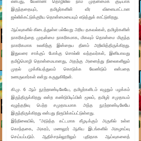
என்பது, வேளாண் தொழிலில் நாம் முதன்மைக் குடியாக
இருந்ததையும், தமிழர்களின் வீர விளையாட்டான
ஜல்லிக்கட்டுக்குரிய தொன்மையையும் எடுத்துக் காட்டுகிறது.
ஆய்வுகளில் கிடைத்துள்ள பல்வேறு அரிய தகவல்கள், தமிழர்களின்
நாகரிகத்தை முதன்மை நாகரிகமாக, மிகவும் தொன்மை மிகுந்த
நாகரிகமாக உலகிற்கு இன்றைய தினம் அறிவித்திருக்கிறது.
இதுவரை சாக்குப் போக்கு சொல்லி வந்தவர்கள், இனியாவது
தமிழ்மொழி தொன்மையானது, அதற்கு அனைத்து நிலைகளிலும்
முதல் முக்கியத்துவம் கொடுக்க வேண்டும் என்பதை
உணருவார்கள் என்று கருதுகிறேன்.
கி.மு. 6 ஆம் நூற்றாண்டிலேயே, தமிழர்களிடம் எழுதும் பழக்கம்
இருந்திருக்கிறது என்ற கண்டுபிடிப்பின் மூலம், தமிழர் சமுதாயம்
எழுத்தறிவு பெற்ற சமுதாயமாக அந்த நூற்றாண்டிலேயே
இருந்திருக்கிறது என்பது நிரூபிக்கப்பட்டுள்ளது.
இந்நிலையில், “அடுத்த கட்டமாக கீழடிக்கும் அருகில் உள்ள
கொந்தகை, அகரம், மணலூர் ஆகிய இடங்களில் அகழாய்வு
செய்யப்படும். ஆதிச்சநல்லூரிலும் புதிதாக ஆய்வுகளைத்