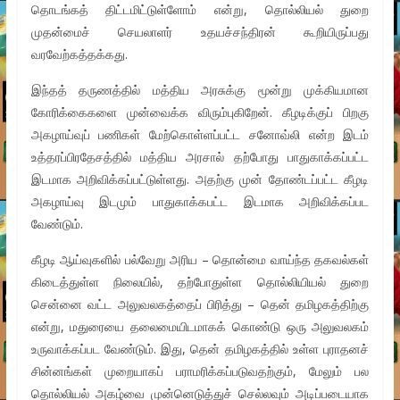
தொடங்கத் திட்டமிட்டுள்ளோம் என்று, தொல்லியல் துறை
முதன்மைச் செயலாளர் உதயச்சந்திரன் கூறியிருப்பது
வரவேற்கத்தக்கது.
இந்தத் தருணத்தில் மத்திய அரசுக்கு மூன்று முக்கியமான
கோரிக்கைகளை முன்வைக்க விரும்புகிறேன். கீழடிக்குப் பிறகு
அகழாய்வுப் பணிகள் மேற்கொள்ளப்பட்ட சனோவ்லி என்ற இடம்
உத்தரப்பிரதேசத்தில் மத்திய அரசால் தற்போது பாதுகாக்கப்பட்ட
இடமாக அறிவிக்கப்பட்டுள்ளது. அதற்கு முன் தோண்டப்பட்ட கீழடி
அகழாய்வு இடமும் பாதுகாக்கபட்ட இடமாக அறிவிக்கப்பட
வேண்டும்.
கீழடி ஆய்வுகளில் பல்வேறு அரிய – தொன்மை வாய்ந்த தகவல்கள்
கிடைத்துள்ள நிலையில், தற்போதுள்ள தொல்லியியல் துறை
சென்னை வட்ட அலுவலகத்தைப் பிரித்து – தென் தமிழகத்திற்கு
என்று, மதுரையை தலைமையிடமாகக் கொண்டு ஒரு அலுவலகம்
உருவாக்கப்பட வேண்டும். இது, தென் தமிழகத்தில் உள்ள புராதனச்
சின்னங்கள் முறையாகப் பராமரிக்கப்படுவதற்கும், மேலும் பல
தொல்லியல் அகழ்வை முன்னெடுத்துச் செல்லவும் அடிப்படையாக