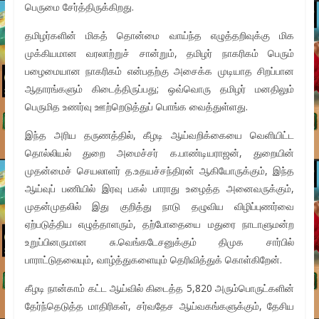
பெருமை சேர்த்திருக்கிறது.
தமிழர்களின் மிகத் தொன்மை வாய்ந்த எழுத்தறிவுக்கு மிக
முக்கியமான வரலாற்றுச் சான்றும், தமிழர் நாகரிகம் பெரும்
பழைமையான நாகரிகம் என்பதற்கு அசைக்க முடியாத சிறப்பான
ஆதாரங்களும் கிடைத்திருப்பது; ஒவ்வொரு தமிழர் மனதிலும்
பெருமித உணர்வு ஊற்றெடுத்துப் பொங்க வைத்துள்ளது.
இந்த அரிய தருணத்தில், கீழடி ஆய்வறிக்கையை வெளியிட்ட
தொல்லியல் துறை அமைச்சர் க.பாண்டியராஜன், துறையின்
முதன்மைச் செயலாளர் த.உதயச்சந்திரன் ஆகியோருக்கும், இந்த
ஆய்வுப் பணியில் இரவு பகல் பாராது உழைத்த அனைவருக்கும்,
முதன்முதலில் இது குறித்து நாடு தழுவிய விழிப்புணர்வை
ஏற்படுத்திய எழுத்தாளரும், தற்போதையை மதுரை நாடாளுமன்ற
உறுப்பினருமான சு.வெங்கடேசனுக்கும் திமுக சார்பில்
பாராட்டுதலையும், வாழ்த்துகளையும் தெரிவித்துக் கொள்கிறேன்.
கீழடி நான்காம் கட்ட ஆய்வில் கிடைத்த 5,820 அரும்பொருட்களின்
தேர்ந்தெடுத்த மாதிரிகள், சர்வதேச ஆய்வகங்களுக்கும், தேசிய