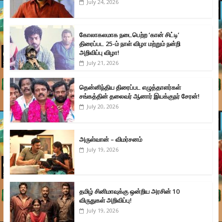
July 24, 2026
கோலாகலமாக நடைபெற்ற ‘கான் சிட்டி’
திரைப்பட 25-ம் நாள் விழா மற்றும் நன்றி
அறிவிப்பு விழா!
July 21, 2026
தென்னிந்திய திரைப்பட எழுத்தாளர்கள்
சங்கத்தின் தலைவர் ஆனார் இயக்குநர் சேரன்!
July 20, 2026
அருள்வான் – விமர்சனம்
July 19, 2026
தமிழ் சினிமாவுக்கு ஒன்றிய அரசின் 10
விருதுகள் அறிவிப்பு!
July 19, 2026