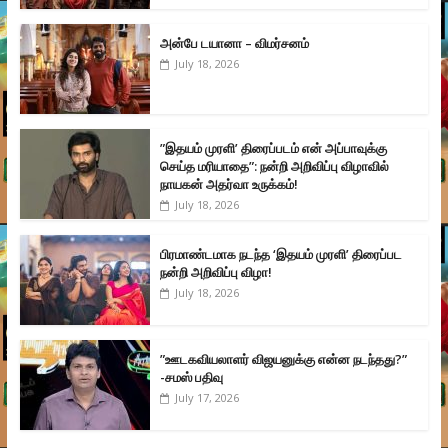
அன்பே டயானா – விமர்சனம்
July 18, 2026
”இதயம் முரளி’ திரைப்படம் என் அப்பாவுக்கு
செய்த மரியாதை”: நன்றி அறிவிப்பு விழாவில்
நாயகன் அதர்வா உருக்கம்!
July 18, 2026
பிரமாண்டமாக நடந்த ‘இதயம் முரளி’ திரைப்பட
நன்றி அறிவிப்பு விழா!
July 18, 2026
”ஊடகவியலாளர் விஜயனுக்கு என்ன நடந்தது?”
-சமஸ் பதிவு
July 17, 2026