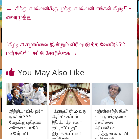
←
”சிந்து சமவெளிக்கு முந்து சமவெளி எங்கள் கீழடி!” –
வைரமுத்து
“கீழடி அகழாய்வை இன்னும் விரிவுபடுத்த வேண்டும்”:
மார்க்சிஸ்ட் கட்சி கோரிக்கை
→
You May Also Like
இந்தியாவில் ஒரே
”மோடியின் 2-வது
ரஜினிகாந்த் திடீர்
நாளில் 335
ஆட்சிக்கப்பல்
உடல் நலக்குறைவு:
பேருக்கு புதிதாக
இப்போதே தரை
சென்னை
கரோனா பாதிப்பு;
தட்டிவிட்டது”:
அப்பல்லோ
5 பேர் பலி
திமுக கூட்டணி
மருத்துவமனையி
கட்சிகள்
ல் அனுமதி