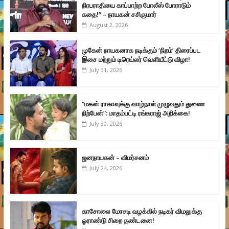
நிரபராதியை காப்பாற்ற போலீஸ் போராடும்
கதை!” – நாயகன் சசிகுமார்
August 2, 2026
முகேன் நாயகனாக நடிக்கும் ‘நிறம்’ திரைப்பட
இசை மற்றும் டிரெய்லர் வெளியீட்டு விழா!
July 31, 2026
“மகன் ராகாவுக்கு வாழ்நாள் முழுவதும் துணை
நிற்பேன்”: மாதம்பட்டி ரங்கராஜ் அறிக்கை!
July 30, 2026
ஜனநாயகன் – விமர்சனம்
July 24, 2026
காசோலை மோசடி வழக்கில் நடிகர் விமலுக்கு
ஓராண்டு சிறை தண்டனை!