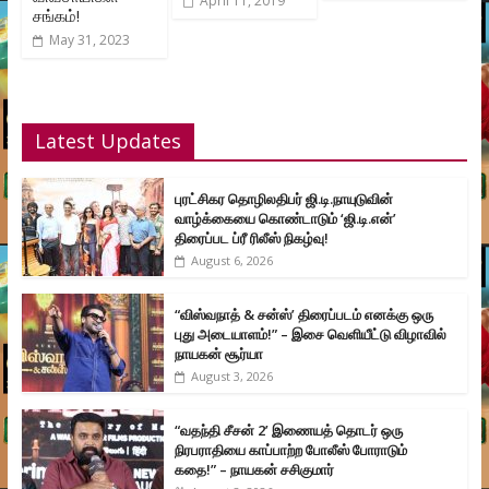
April 11, 2019
சங்கம்!
May 31, 2023
Latest Updates
புரட்சிகர தொழிலதிபர் ஜி.டி.நாயுடுவின்
வாழ்க்கையை கொண்டாடும் ‘ஜி.டி.என்’
திரைப்பட ப்ரீ ரிலீஸ் நிகழ்வு!
August 6, 2026
“விஸ்வநாத் & சன்ஸ்’ திரைப்படம் எனக்கு ஒரு
புது அடையாளம்!” – இசை வெளியீட்டு விழாவில்
நாயகன் சூர்யா
August 3, 2026
“வதந்தி சீசன் 2’ இணையத் தொடர் ஒரு
நிரபராதியை காப்பாற்ற போலீஸ் போராடும்
கதை!” – நாயகன் சசிகுமார்