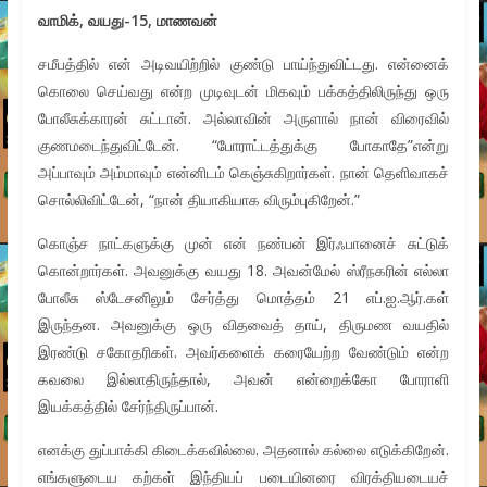
வாமிக்
,
வயது
-15,
மாணவன்
சமீபத்தில் என் அடிவயிற்றில் குண்டு பாய்ந்துவிட்டது. என்னைக்
கொலை செய்வது என்ற முடிவுடன் மிகவும் பக்கத்திலிருந்து ஒரு
போலீசுக்காரன் சுட்டான். அல்லாவின் அருளால் நான் விரைவில்
குணமடைந்துவிட்டேன். “போராட்டத்துக்கு போகாதே”என்று
அப்பாவும் அம்மாவும் என்னிடம் கெஞ்சுகிறார்கள். நான் தெளிவாகச்
சொல்லிவிட்டேன், “நான் தியாகியாக விரும்புகிறேன்.”
கொஞ்ச நாட்களுக்கு முன் என் நண்பன் இர்ஃபானைச் சுட்டுக்
கொன்றார்கள். அவனுக்கு வயது 18. அவன்மேல் ஸ்ரீநகரின் எல்லா
போலீசு ஸ்டேசனிலும் சேர்த்து மொத்தம் 21 எப்.ஐ.ஆர்.கள்
இருந்தன. அவனுக்கு ஒரு விதவைத் தாய், திருமண வயதில்
இரண்டு சகோதரிகள். அவர்களைக் கரையேற்ற வேண்டும் என்ற
கவலை இல்லாதிருந்தால், அவன் என்றைக்கோ போராளி
இயக்கத்தில் சேர்ந்திருப்பான்.
எனக்கு துப்பாக்கி கிடைக்கவில்லை. அதனால் கல்லை எடுக்கிறேன்.
எங்களுடைய கற்கள் இந்தியப் படையினரை விரக்தியடையச்