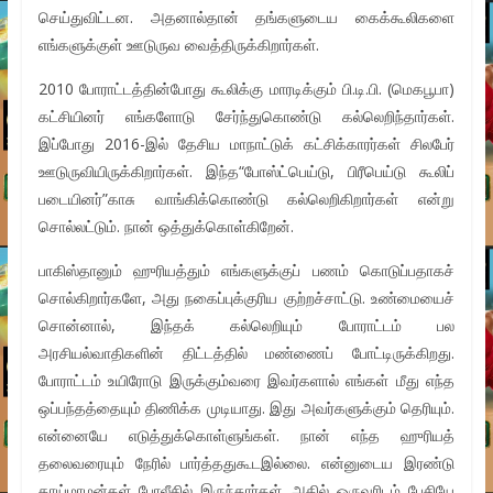
செய்துவிட்டன. அதனால்தான் தங்களுடைய கைக்கூலிகளை
எங்களுக்குள் ஊடுருவ வைத்திருக்கிறார்கள்.
2010 போராட்டத்தின்போது கூலிக்கு மாரடிக்கும் பி.டி.பி. (மெகபூபா)
கட்சியினர் எங்களோடு சேர்ந்துகொண்டு கல்லெறிந்தார்கள்.
இப்போது 2016-இல் தேசிய மாநாட்டுக் கட்சிக்காரர்கள் சிலபேர்
ஊடுருவியிருக்கிறார்கள். இந்த“போஸ்ட்பெய்டு, பிரீபெய்டு கூலிப்
படையினர்”காசு வாங்கிக்கொண்டு கல்லெறிகிறார்கள் என்று
சொல்லட்டும். நான் ஒத்துக்கொள்கிறேன்.
பாகிஸ்தானும் ஹுரியத்தும் எங்களுக்குப் பணம் கொடுப்பதாகச்
சொல்கிறார்களே, அது நகைப்புக்குரிய குற்றச்சாட்டு. உண்மையைச்
சொன்னால், இந்தக் கல்லெறியும் போராட்டம் பல
அரசியல்வாதிகளின் திட்டத்தில் மண்ணைப் போட்டிருக்கிறது.
போராட்டம் உயிரோடு இருக்கும்வரை இவர்களால் எங்கள் மீது எந்த
ஒப்பந்தத்தையும் திணிக்க முடியாது. இது அவர்களுக்கும் தெரியும்.
என்னையே எடுத்துக்கொள்ளுங்கள். நான் எந்த ஹுரியத்
தலைவரையும் நேரில் பார்த்ததுகூடஇல்லை. என்னுடைய இரண்டு
தாய்மாமன்கள் போலீசில் இருந்தார்கள். அதில் ஒருவரிடம் பேசியே