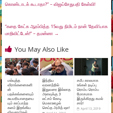
கொண்டாடக் கூடாதா?” – விஜய்சேதுபதி கேள்வி!
“கதை கேட்க ஆரம்பித்த 15வது நிமிடம் நான் ‘தேவி’யாக
மாறிவிட்டேன்!” – தமன்னா
→
You May Also Like
மல்யுத்த
இந்திய
சமீப காலமாக
வீராங்கனைகளி
வரலாற்றில்
உங்கள் நடிப்பு
ன்
இதுவரை இல்லாத
ரொம்ப ரொம்ப
பதக்கங்களையும்
அளவுக்கு 3
மோசமாக
சுயமரியாதையை
லட்சம் கோடி
இருக்கிறது கமல்
யும் காப்பாற்ற
மெகாஊழல்
சார்!
களம் இறங்கிய
செய்த அமித் ஷா!
April 13, 2019
விவசாயிகள்