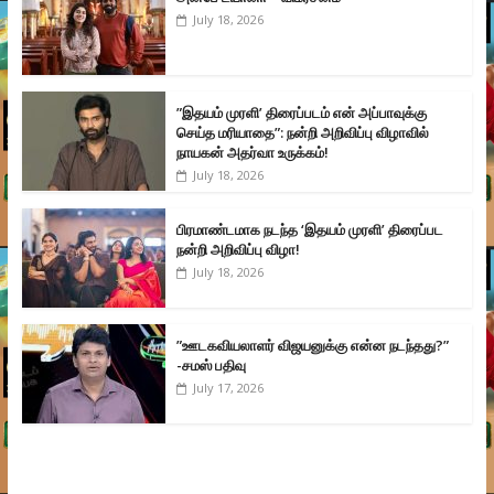
July 18, 2026
”இதயம் முரளி’ திரைப்படம் என் அப்பாவுக்கு
செய்த மரியாதை”: நன்றி அறிவிப்பு விழாவில்
நாயகன் அதர்வா உருக்கம்!
July 18, 2026
பிரமாண்டமாக நடந்த ‘இதயம் முரளி’ திரைப்பட
நன்றி அறிவிப்பு விழா!
July 18, 2026
”ஊடகவியலாளர் விஜயனுக்கு என்ன நடந்தது?”
-சமஸ் பதிவு
July 17, 2026