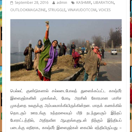
,
,
September 28, 2016
admin
KASHMIR
LIBARATION
,
,
,
OUTLOOKMAGAZINE
STRUGGLE
VINAVUDOTCOM
VOICES
பெல்லட் குண்டுகளால் சல்லடைபோலத் துளைக்கப்பட்ட காஷ்மீர்
இளைஞர்களின் முகங்கள், மோடி அரசின் கோரமான பாசிச
முகத்தை உலகுக்கு அம்பலமாக்கியிருக்கின்றன. மாதக் கணக்கில்
தொடரும் ஊரடங்கு உத்தரவையும் மீறி நடந்துவரும் இந்தப்
போராட்டத்தில், அதிநவீன ஆயுதங்களுடன் நிற்கும் இந்தியப்
படைக்கு எதிராக, காஷ்மீர் இளைஞர்கள் கையில் ஏந்தியிருப்பது –