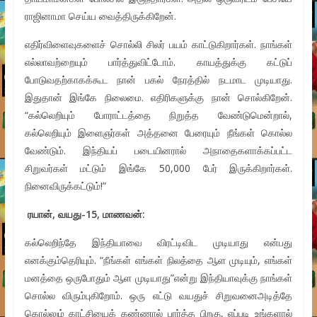
ராஜினாமா செய்ய வைத்திருக்கிறேன்.
எதிர்விளைவுகளைச் சொல்லி சிலர் பயம் காட்டுகிறார்கள். நாங்கள்
எல்லாவற்றையும் பார்த்துவிட்டோம். காயத்துக்கு கட்டுப்
போடுவதற்காகக்கூட நான் பகல் நேரத்தில் நடமாட முடியாது.
இதுதான் இங்கே நிலைமை. எதிரிகளுக்கு நான் சொல்கிறேன்.
“கல்லெறியும் போராட்டத்தை நிறுத்த வேண்டுமென்றால்,
கல்லெறியும் இளைஞர்கள் அத்தனை பேரையும் நீங்கள் கொல்ல
வேண்டும். இந்தியப் படையினரால் அநாதைகளாக்கப்பட்ட
சிறுவர்கள் மட்டும் இங்கே 50,000 பேர் இருக்கிறார்கள்.
நினைவிருக்கட்டும்!”
ரயான்
,
வயது
-15,
மாணவன்
:
கல்லெறிந்தே இந்தியாவை விரட்டிவிட முடியாது என்பது
எனக்கும்தெரியும். “நீங்கள் எங்கள் நிலத்தை ஆள முடியும், எங்கள்
மனத்தை ஒருபோதும் ஆள முடியாது”என்று இந்தியாவுக்கு நாங்கள்
சொல்ல விரும்புகிறோம். ஒரு எட்டு வயதுச் சிறுவனைஅடித்தே
கொல்லும் காட்சியைக் கண்ணால் பார்த்த பிறகு, எப்படி உங்களால்