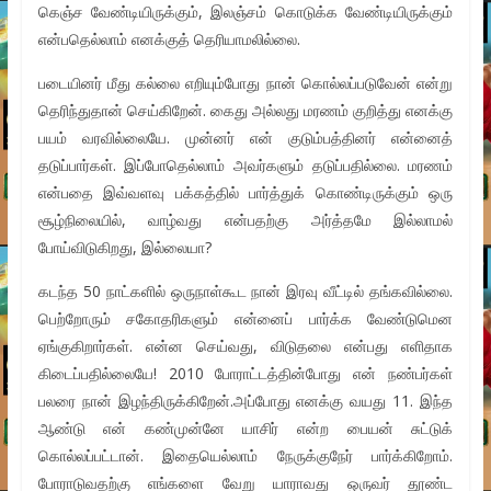
கெஞ்ச வேண்டியிருக்கும், இலஞ்சம் கொடுக்க வேண்டியிருக்கும்
என்பதெல்லாம் எனக்குத் தெரியாமலில்லை.
படையினர் மீது கல்லை எறியும்போது நான் கொல்லப்படுவேன் என்று
தெரிந்துதான் செய்கிறேன். கைது அல்லது மரணம் குறித்து எனக்கு
பயம் வரவில்லையே. முன்னர் என் குடும்பத்தினர் என்னைத்
தடுப்பார்கள். இப்போதெல்லாம் அவர்களும் தடுப்பதில்லை. மரணம்
என்பதை இவ்வளவு பக்கத்தில் பார்த்துக் கொண்டிருக்கும் ஒரு
சூழ்நிலையில், வாழ்வது என்பதற்கு அர்த்தமே இல்லாமல்
போய்விடுகிறது, இல்லையா?
கடந்த 50 நாட்களில் ஒருநாள்கூட நான் இரவு வீட்டில் தங்கவில்லை.
பெற்றோரும் சகோதரிகளும் என்னைப் பார்க்க வேண்டுமென
ஏங்குகிறார்கள். என்ன செய்வது, விடுதலை என்பது எளிதாக
கிடைப்பதில்லையே! 2010 போராட்டத்தின்போது என் நண்பர்கள்
பலரை நான் இழந்திருக்கிறேன்.அப்போது எனக்கு வயது 11. இந்த
ஆண்டு என் கண்முன்னே யாசிர் என்ற பையன் சுட்டுக்
கொல்லப்பட்டான். இதையெல்லாம் நேருக்குநேர் பார்க்கிறோம்.
போராடுவதற்கு எங்களை வேறு யாராவது ஒருவர் தூண்ட