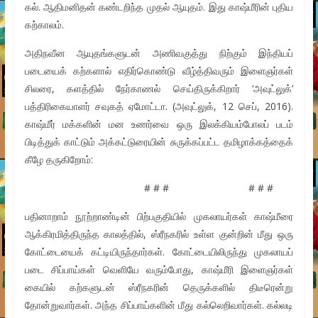
கல். ஆதிமனிதன் கண்டறிந்த முதல் ஆயுதம். இது காஷ்மீரின் புதிய
கற்காலம்.
அதிநவீன ஆயுதங்களுடன் அணிவகுத்து நிற்கும் இந்தியப்
படையைக் கற்களால் எதிர்கொண்டு வீழ்த்திவரும் இளைஞர்கள்
சிலரை, களத்தில் நேர்காணல் செய்திருக்கிறார் ‘அவுட்லுக்’
பத்திரிகையாளர் சவுகத் ஏமோட்டா. (அவுட்லுக், 12 செப், 2016).
காஷ்மீர் மக்களின் மன உணர்வை ஒரு இலக்கியம்போலப் படம்
பிடித்துக் காட்டும் அக்கட்டுரையின் சுருக்கப்பட்ட தமிழாக்கத்தைக்
கீழே தருகிறோம்:
# # # # # #
பதினாறாம் நூற்றாண்டின் பிற்பகுதியில் முகலாயர்கள் காஷ்மீரை
ஆக்கிரமித்திருந்த காலத்தில், ஸ்ரீநகரில் உள்ள குன்றின் மீது ஒரு
கோட்டையைக் கட்டியிருந்தார்கள். கோட்டையிலிருந்து முகலாயப்
படை சிப்பாய்கள் வெளியே வரும்போது, காஷ்மீரி இளைஞர்கள்
கையில் கற்களுடன் ஸ்ரீநகரின் தெருக்களில் திடீரென்று
தோன்றுவார்கள். அந்த சிப்பாய்களின் மீது கல்லெறிவார்கள். கல்லடி