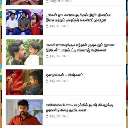
August 2, 2026
முகேன் நாயகனாக நடிக்கும் ‘நிறம்’ திரைப்பட
இசை மற்றும் டிரெய்லர் வெளியீட்டு விழா!
July 31, 2026
“மகன் ராகாவுக்கு வாழ்நாள் முழுவதும் துணை
நிற்பேன்”: மாதம்பட்டி ரங்கராஜ் அறிக்கை!
July 30, 2026
ஜனநாயகன் – விமர்சனம்
July 24, 2026
காசோலை மோசடி வழக்கில் நடிகர் விமலுக்கு
ஓராண்டு சிறை தண்டனை!
July 24, 2026