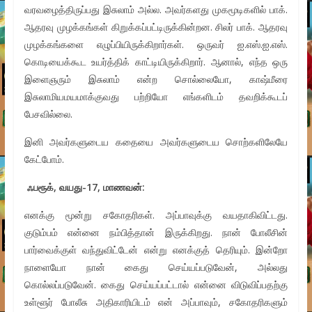
வரவழைத்திருப்பது இசுலாம் அல்ல. அவர்களது முகமூடிகளில் பாக்.
ஆதரவு முழக்கங்கள் கிறுக்கப்பட்டிருக்கின்றன. சிலர் பாக். ஆதரவு
முழக்கங்களை எழுப்பியிருக்கிறார்கள். ஒருவர் ஐ.எஸ்.ஐ.எஸ்.
கொடியைக்கூட உயர்த்திக் காட்டியிருக்கிறார். ஆனால், எந்த ஒரு
இளைஞரும் இசுலாம் என்ற சொல்லையோ, காஷ்மீரை
இசுலாமியமயமாக்குவது பற்றியோ எங்களிடம் தவறிக்கூடப்
பேசவில்லை.
இனி அவர்களுடைய கதையை அவர்களுடைய சொற்களிலேயே
கேட்போம்.
ஃபரூக்
,
வயது
-17,
மாணவன்
:
எனக்கு மூன்று சகோதரிகள். அப்பாவுக்கு வயதாகிவிட்டது.
குடும்பம் என்னை நம்பித்தான் இருக்கிறது. நான் போலீசின்
பார்வைக்குள் வந்துவிட்டேன் என்று எனக்குத் தெரியும். இன்றோ
நாளையோ நான் கைது செய்யப்படுவேன், அல்லது
கொல்லப்படுவேன். கைது செய்யப்பட்டால் என்னை விடுவிப்பதற்கு
உள்ளூர் போலீசு அதிகாரியிடம் என் அப்பாவும், சகோதரிகளும்