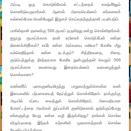
அப்படி ஒரு கொடுங்கோல் சட்டத்தைக் காஷ்மீரிலும்
கொண்டுவருவார்கள். ஆனால் அவையெல்லாம் எங்களைக்
கல்லைப்போல மென்மேலும் இறுகச் செய்வதற்குத்தான் பயன்படும்.
பாகிஸ்தான் தலைக்கு 500 ரூபாய் தருகிறது என்று சொல்கிறார்கள்.
ஐநூறு ரூபாய்க்காக நான் உயிரைக் கொடுப்பேன் என்றா
நினைக்கிறீர்கள்? உயிர் என்ன அவ்வளவு மலிவா? போலீசு மீது
கல்லெறிந்தால் என்ன நடக்கும்? சித்திரவதை, சிறை,
குடும்பத்துக்கு நிரந்தரமாக போலீசு துன்புறுத்தல்! வெறும் 500
ரூபாய்க்காக எவனாவது இதையெல்லாம் வரவழைத்துக்
கொள்வானா?
கண்ணீர்ப் புகைகுண்டிலிருந்து பாதுகாத்துக்கொள்ள கண்
இமைகளில் பற்பசையைத் தேய்த்துக் கொள்கிறோம். நாக்குக்கு
அடியில் உப்பை வைத்துக் கொள்கிறோம். அமைதியான
போராட்டத்தை அவர்கள் துப்பாக்கி குண்டுகளால் ஒடுக்கும்போது
எங்களுக்கு வேறு என்ன வழி இருக்கிறது? நாங்கள் சொல்ல
விரும்புவதை இந்தக் கற்களின் மூலமாகத்தான் சொல்ல
வேண்டியிருக்கிறது.