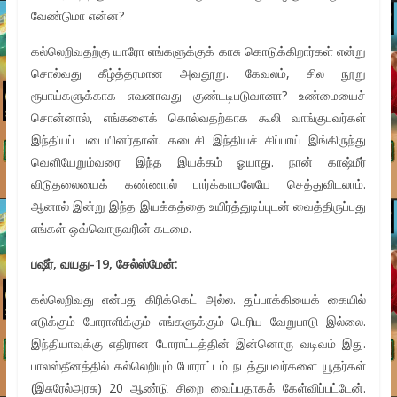
வேண்டுமா என்ன?
கல்லெறிவதற்கு யாரோ எங்களுக்குக் காசு கொடுக்கிறார்கள் என்று
சொல்வது கீழ்த்தரமான அவதூறு. கேவலம், சில நூறு
ரூபாய்களுக்காக எவனாவது குண்டடிபடுவானா? உண்மையைச்
சொன்னால், எங்களைக் கொல்வதற்காக கூலி வாங்குபவர்கள்
இந்தியப் படையினர்தான். கடைசி இந்தியச் சிப்பாய் இங்கிருந்து
வெளியேறும்வரை இந்த இயக்கம் ஓயாது. நான் காஷ்மீர்
விடுதலையைக் கண்ணால் பார்க்காமலேயே செத்துவிடலாம்.
ஆனால் இன்று இந்த இயக்கத்தை உயிர்த்துடிப்புடன் வைத்திருப்பது
எங்கள் ஒவ்வொருவரின் கடமை.
பஷீர்
,
வயது
-19,
சேல்ஸ்மேன்
:
கல்லெறிவது என்பது கிரிக்கெட் அல்ல. துப்பாக்கியைக் கையில்
எடுக்கும் போராளிக்கும் எங்களுக்கும் பெரிய வேறுபாடு இல்லை.
இந்தியாவுக்கு எதிரான போராட்டத்தின் இன்னொரு வடிவம் இது.
பாலஸ்தீனத்தில் கல்லெறியும் போராட்டம் நடத்துபவர்களை யூதர்கள்
(இசுரேல்அரசு) 20 ஆண்டு சிறை வைப்பதாகக் கேள்விப்பட்டேன்.