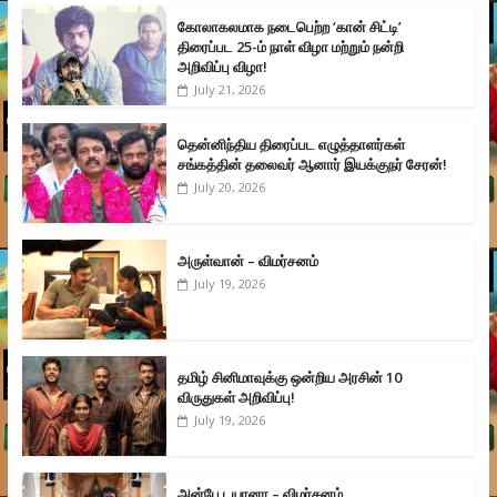
கோலாகலமாக நடைபெற்ற ‘கான் சிட்டி’
திரைப்பட 25-ம் நாள் விழா மற்றும் நன்றி
அறிவிப்பு விழா!
July 21, 2026
தென்னிந்திய திரைப்பட எழுத்தாளர்கள்
சங்கத்தின் தலைவர் ஆனார் இயக்குநர் சேரன்!
July 20, 2026
அருள்வான் – விமர்சனம்
July 19, 2026
தமிழ் சினிமாவுக்கு ஒன்றிய அரசின் 10
விருதுகள் அறிவிப்பு!
July 19, 2026
அன்பே டயானா – விமர்சனம்