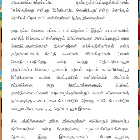
அவமானப்படுத்தப்பட்டு, துன்புறுத்தப்பட்டிருக்கின்றனர்.
“கல்லெறிவது என்பது ‘இந்தியாவே வெளியேறு’ என்று சொல்லும்
அரசியல் பிரகடனம்” என்கிறார்கள் இந்த இளைஞர்கள்.
ஒரு நல்ல வேலை, சம்பளம் என்பதெல்லாம் இந்தப் பையன்களின்
மனதில் இல்லை. பாகிஸ்தானும் பிரிவினைவாத அமைப்புகளும் காசு
கொடுப்பதனால்தான் இளைஞர்கள் கல்லெறிகிறார்கள் என்ற
குற்றச்சாட்டைக் கேட்டு அவர்கள் சிரிக்கிறார்கள். (பணம்
கொடுக்கப்படுகிறது என்ற கூற்று அதிகாரிகளாலும்
நிரூபிக்கப்படவில்லை) தாங்கள் எறியும் கற்கள் காஷ்மீரிலிருந்து
இந்தியாவை உடனே விரட்டிவிடும் என்றெல்லாம் அவர்கள்
நம்பவில்லை. அது தோட்டாக்களையும், பெல்லட்
குண்டுகளையும்தான் வரவழைக்குமென்றும் அதன் விளைவாகத்
தங்களுக்கு கண்பார்வை போய்விடும் அல்லது உயிரே போய்விடும்
என்றும் அவர்களுக்குத் தெரியாமலும் இல்லை.
சில பத்திரிகைகள் இந்த இளைஞர்கள் எல்லோரும் இசுலாமிய
தீவிரவாதிகள் என்ற தோற்றத்தை உருவாக்கியிருக்கின்றன.
ஆனால், இந்த இளைஞர்களைப் போராட்டத்துக்கு