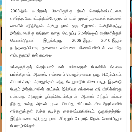
2008-இல் அமர்நாத் கோயிலுக்கு நிலம் கொடுக்கப்பட்டதை
எதிர்த்த போராட்டத்தின்போதுதான் நான் முதன்முதலாகக் கல்லைக்
கையில் எடுத்தேன். அன்று நான் ஒரு சிறுவன். அன்றிலிருந்து
இந்தியாவுக்கு எதிரான எனது வெறுப்பு மென்மேலும் அதிகரித்துக்
கொண்டுதான் இருக்கிறது. 2008-இலும் 2010-இலும்
நடந்ததைப்போல, தலைமை எங்களை விலைபேசிவிடக் கூடாதே
என்பதுதான் என் கவலை.
உங்களுக்குத் தெரியுமா? என் சகோதரன் போலீசில் வேலை
பார்க்கிறான். ஆனால், என்னைப் பொருத்தவரை ஒரு சி.ஆர்.பி.எப்.
சிப்பாய்க்கும் அவனுக்கும் எந்த வேறுபாடும் கிடையாது. இரண்டு
பேரும் இந்தியாவின் ஆட்கள். இந்தியா எங்களை ஏறி மிதிக்கிறது
என்பதை அவனும் ஒப்புக்கொள்கிறான். ஆனால் அந்தப் பக்கம்
நிற்பது என்று அவன் முடிவு செய்து விட்டான். சில நேரங்களில்
எங்களுக்குள் பேச்சு தடித்து கைகலப்பாகிவிடும். ஒருவிதத்தில்,
இந்தியாவை எதிர்த்து நான் வீட்டிலும் போராடுகிறேன். வெளியிலும்
போராடுகிறேன்.