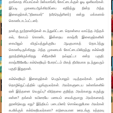
தாங்காத சிப்பாய்கள் பின்வாங்கி, கோட்டைக்குள் ஓடி ஒளிவார்கள்.
இப்படி முகலாயஆக்கிரமிப்பை எதிர்த்து நின்ற அந்த
இளைஞர்கள்,“திலாவார்” (வீரநெஞ்சினர்) என்று மக்களால்
கொண்டாடப்பட்டனர்.
நான்கு நூற்றாண்டுகள் கடந்துவிட்டன. தொன்மை வாய்ந்த அந்தக்
கல், கோபம் கொண்ட இன்றைய காஷ்மீர் இளைஞர்களின்
கையிலும் விருப்பத்துக்குரிய ஆயுதமாகத் தொடர்ந்து
கொண்டிருக்கிறது. அந்த முகலாயக் கோட்டையிலிருந்து கல்லெறி
தூரத்திலிருக்கிறது ஸ்ரீநகரின் நவ்ஹட்டா என்ற பகுதி.
காஷ்மீரிலேயே கல்லெறியும் போராட்டம் மிகத் தீவிரமாக நடந்துவரும்
பகுதி இதுதான்.
கல்லெறியும் இளைஞர்கள் பெரும்பாலும் படித்தவர்கள். நவீன
தொழில்நுட்பத்தில் புழங்குபவர்கள். அவர்களுடைய உள்ளங்களில்
ஏன் இத்தனை வெறுப்பு? விடுதலை குறித்த அவர்களது கருத்து
என்ன? தங்கள் உயிரையே பணயம் வைக்குமாறு அவர்களைத்
தூண்டுவது எது? இந்தியப் படையினர் சொல்வதுபோல அவர்கள்
கூலிக்குக் கல்லெறிபவர்களா? கடுமையான ஊரடங்கு உத்தரவு