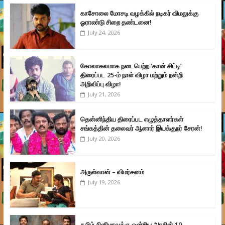
காசோலை மோசடி வழக்கில் நடிகர் விமலுக்கு
ஓராண்டு சிறை தண்டனை!
July 24, 2026
கோலாகலமாக நடைபெற்ற ‘கான் சிட்டி’
திரைப்பட 25-ம் நாள் விழா மற்றும் நன்றி
அறிவிப்பு விழா!
July 21, 2026
தென்னிந்திய திரைப்பட எழுத்தாளர்கள்
சங்கத்தின் தலைவர் ஆனார் இயக்குநர் சேரன்!
July 20, 2026
அருள்வான் – விமர்சனம்
July 19, 2026
தமிழ் சினிமாவுக்கு ஒன்றிய அரசின் 10