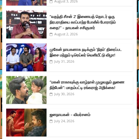
August 3, 2026
“வதந்தி சீசன் 2’ இணையத் தொடர் ஒரு
நிரபராதியை காப்பாற்ற போலீஸ் போராடும்
கதை!” – நாயகன் சசிகுமார்
August 2, 2026
முகேன் நாயகனாக நடிக்கும் ‘நிறம்’ திரைப்பட
இசை மற்றும் டிரெய்லர் வெளியீட்டு விழா!
July 31, 2026
“மகன் ராகாவுக்கு வாழ்நாள் முழுவதும் துணை
நிற்பேன்”: மாதம்பட்டி ரங்கராஜ் அறிக்கை!
July 30, 2026
ஜனநாயகன் – விமர்சனம்
July 24, 2026