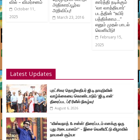
வில் – விமர்சனம்
கார்த்தி நடிக்கும்
அதிகாரப்பூர்வ
‘வா வாத்தியார்’
October 11,
அறிவிப்பு!
படத்தின் “உயிர்
2025
March 23, 2016
பத்திக்காம…”
எனும் முதல் பாடல்
வெளியீடு!
February 15,
2025
Latest Updates
புரட்சிகர தொழிலதிபர் ஜி.டி.நாயுடுவின்
வாழ்க்கையை கொண்டாடும் ‘ஜி.டி.என்’
திரைப்பட ப்ரீ ரிலீஸ் நிகழ்வு!
August 6, 2026
“விஸ்வநாத் & சன்ஸ்’ திரைப்படம் எனக்கு ஒரு
புது அடையாளம்!” – இசை வெளியீட்டு விழாவில்
நாயகன் சூர்யா