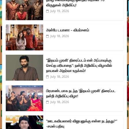
விருதுகள் அறிவிப்பு!
July 19, 2026
அன்பே டயானா – விமர்சனம்
July 18, 2026
”இதயம் முரளி’ திரைப்படம் என் அப்பாவுக்கு
செய்த மரியாதை”: நன்றி அறிவிப்பு விழாவில்
நாயகன் அதர்வா உருக்கம்!
July 18, 2026
பிரமாண்டமாக நடந்த ‘இதயம் முரளி’ திரைப்பட
நன்றி அறிவிப்பு விழா!
July 18, 2026
”ஊடகவியலாளர் விஜயனுக்கு என்ன நடந்தது?”
-சமஸ் பதிவு