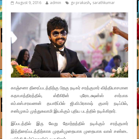
,
August 9, 2016
admin
gv prakash
sarathkumar
காஞ்சனா திரைப்படத்திற்கு பிறகு நடிகர் சரத்குமார் வித்தியாசமான
கதாபாத்திரத்தில், ஸ்ரீகிரின் புரோடக்ஷன்ஸ் சார்பாக
எம்.எஸ்.சரவணன் தயாரிப்பில் ஜி.வி.பிரகாஷ் குமார் நடிப்பில்,
சண்முகம் முத்துசுவாமி இயக்கும் புதிய படத்தில் நடிக்கிறார்.
இப்படத்தில் இரு வேறு தோற்றத்தில் நடிக்கும் சரத்குமார்
இத்திரைப்படத்திற்காக முதன்முறையாக முறையாக வாள் சண்டை
பயிற்சி மேற்கொண்டு வருகிறார்.