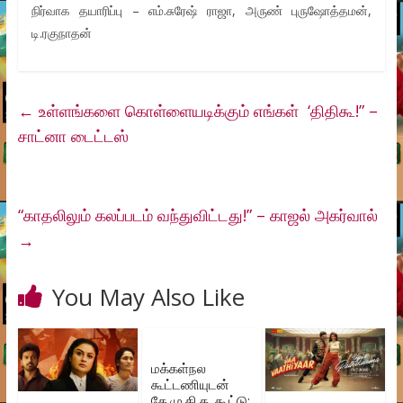
நிர்வாக தயாரிப்பு – எம்.சுரேஷ் ராஜா, அருண் புருஷோத்தமன்,
டி.ரகுநாதன்
←
உள்ளங்களை கொள்ளையடிக்கும் எங்கள் ‘திதிகூ!” –
சாட்னா டைட்டஸ்
“காதலிலும் கலப்படம் வந்துவிட்டது!” – காஜல் அகர்வால்
→
You May Also Like
மக்கள்நல
கூட்டணியுடன்
தே.மு.தி.க. கூட்டு: