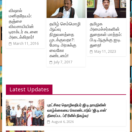
விஷால்
மனிதநேயம்:
தஞ்சை
தமிழ் செம்மொழி
தமிழக
விவசாயியின்
ஆய்வு
அமைச்சர்களின்
டிராக்டர் கடனை
நிறுவனத்தை
துறைகள் மாற்றம்:
அடைக்கிறார்!
முடக்குவதா?:
பி.டி.ஆருக்கு ஐ.டி.
March 11, 2016
மோடி அரசுக்கு
துறை!
வைகோ
May 11, 2023
கண்டனம்!
July 7, 2017
Latest Updates
புரட்சிகர தொழிலதிபர் ஜி.டி.நாயுடுவின்
வாழ்க்கையை கொண்டாடும் ‘ஜி.டி.என்’
திரைப்பட ப்ரீ ரிலீஸ் நிகழ்வு!
August 6, 2026