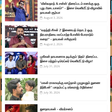
“விஸ்வநாத் & சன்ஸ்’ திரைப்படம் எனக்கு ஒரு
புது அடையாளம்!” – இசை வெளியீட்டு விழாவில்
நாயகன் சூர்யா
August 3, 2026
“வதந்தி சீசன் 2’ இணையத் தொடர் ஒரு
நிரபராதியை காப்பாற்ற போலீஸ் போராடும்
கதை!” – நாயகன் சசிகுமார்
August 2, 2026
முகேன் நாயகனாக நடிக்கும் ‘நிறம்’ திரைப்பட
இசை மற்றும் டிரெய்லர் வெளியீட்டு விழா!
July 31, 2026
“மகன் ராகாவுக்கு வாழ்நாள் முழுவதும் துணை
நிற்பேன்”: மாதம்பட்டி ரங்கராஜ் அறிக்கை!
July 30, 2026
ஜனநாயகன் – விமர்சனம்