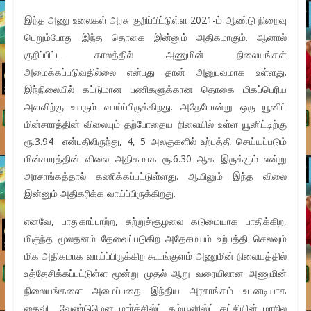
இந்த அணு உலைகள் அரசு குறிப்பிட்டுள்ள 2021-ம் ஆண்டு நிறைவு
பெறும்போது இந்த தொகை இன்னும் அதிகமாகும். ஆனால்
குறிப்பிட்ட காலத்தில் அணுமின் நிலையங்கள்
அமைக்கப்படுவதில்லை என்பது தான் அனுபவமாக உள்ளது.
இந்நிலையில் கட்டுமான பணிகளுக்கான தொகை மிகப்பெரிய
அளவிற்கு உயரும் வாய்ப்பிருக்கிறது. அதேபோன்று ஒரு யூனிட்
மின்சாரத்தின் விலையும் தற்போதைய நிலையில் உள்ள யூனிட்டிற்கு
ரூ.3.94 என்பதிலிருந்து, 4, 5 அலகுகளில் உற்பத்தி செய்யப்படும்
மின்சாரத்தின் விலை அதிகமாக ரூ.6.30 ஆக இருக்கும் என்று
அரசாங்கத்தால் கணிக்கப்பட்டுள்ளது. ஆயினும் இந்த விலை
இன்னும் அதிகரிக்க வாய்ப்பிருக்கிறது.
எனவே, பாதுகாப்பாற்ற, சுற்றுச்சூழலை கடுமையாக பாதிக்கிற,
மிகுந்த மூலதனம் தேவைப்படுகிற அதேசமயம் உற்பத்தி செலவும்
மிக அதிகமாக வாய்ப்பிருக்கிற கூடங்குளம் அணுமின் நிலையத்தில்
உத்தேசிக்கப்பட்டுள்ள மூன்று முதல் ஆறு வரையிலான அணுமின்
நிலையங்களை அமைப்பதை இந்திய அரசாங்கம் உடனடியாக
கைவிட வேண்டுமென மார்க்சிஸ்ட் கம்யூனிஸ்ட் கட்சியின் மாநில