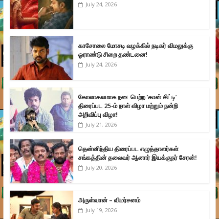
July 24, 2026
காசோலை மோசடி வழக்கில் நடிகர் விமலுக்கு
ஓராண்டு சிறை தண்டனை!
July 24, 2026
கோலாகலமாக நடைபெற்ற ‘கான் சிட்டி’
திரைப்பட 25-ம் நாள் விழா மற்றும் நன்றி
அறிவிப்பு விழா!
July 21, 2026
தென்னிந்திய திரைப்பட எழுத்தாளர்கள்
சங்கத்தின் தலைவர் ஆனார் இயக்குநர் சேரன்!
July 20, 2026
அருள்வான் – விமர்சனம்
July 19, 2026