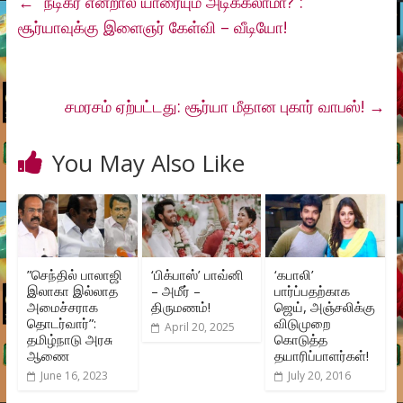
←
“நடிகர் என்றால் யாரையும் அடிக்கலாமா?”:
சூர்யாவுக்கு இளைஞர் கேள்வி – வீடியோ!
சமரசம் ஏற்பட்டது: சூர்யா மீதான புகார் வாபஸ்!
→
You May Also Like
”செந்தில் பாலாஜி
‘பிக்பாஸ்’ பாவ்னி
‘கபாலி’
இலாகா இல்லாத
– அமீர் –
பார்ப்பதற்காக
அமைச்சராக
திருமணம்!
ஜெய், அஞ்சலிக்கு
தொடர்வார்”:
விடுமுறை
April 20, 2025
தமிழ்நாடு அரசு
கொடுத்த
ஆணை
தயாரிப்பாளர்கள்!
June 16, 2023
July 20, 2016