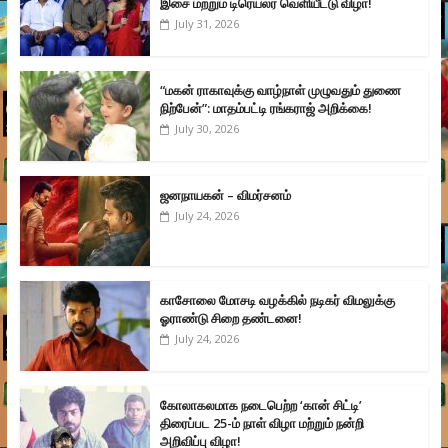
இசை மற்றும் டிரெய்லர் வெளியீட்டு விழா!
July 31, 2026
“மகன் ராகாவுக்கு வாழ்நாள் முழுவதும் துணை
நிற்பேன்”: மாதம்பட்டி ரங்கராஜ் அறிக்கை!
July 30, 2026
ஜனநாயகன் – விமர்சனம்
July 24, 2026
காசோலை மோசடி வழக்கில் நடிகர் விமலுக்கு
ஓராண்டு சிறை தண்டனை!
July 24, 2026
கோலாகலமாக நடைபெற்ற ‘கான் சிட்டி’
திரைப்பட 25-ம் நாள் விழா மற்றும் நன்றி
அறிவிப்பு விழா!