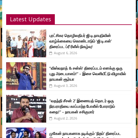
Latest Updates
புரட்சிகர தொழிலதிபர் ஜி.டி.நாயுடுவின்
வாழ்க்கையை கொண்டாடும் ‘ஜி.டி.என்’
திரைப்பட ப்ரீ ரிலீஸ் நிகழ்வு!
August 6, 2026
“விஸ்வநாத் & சன்ஸ்’ திரைப்படம் எனக்கு ஒரு
புது அடையாளம்!” – இசை வெளியீட்டு விழாவில்
நாயகன் சூர்யா
August 3, 2026
“வதந்தி சீசன் 2’ இணையத் தொடர் ஒரு
நிரபராதியை காப்பாற்ற போலீஸ் போராடும்
கதை!” – நாயகன் சசிகுமார்
August 2, 2026
முகேன் நாயகனாக நடிக்கும் ‘நிறம்’ திரைப்பட