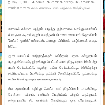
,
,
,
,
May 31, 2016
admin
criminal
history
life
s madhan
,
,
,
,
,
vendhar movies
கதை
கிரிமினல்
மதன்
வாழ்க்கை
வேந்தர் மூவிஸ்
காசியில் கங்கை ஆற்றில் விழுந்து தற்கொலை செய்துகொள்ளப்
போவதாக கடிதம் எழுதி வைத்துவிட்டு தலைமறைவாகி இருக்கிறார்
‘வேந்தர் மூவிஸ்’ எஸ்.மதன். அவரது கிரிமினல் வாழ்க்கைக் கதை
இதோ:-
குமரி மாவட்டம் சுசீந்திரத்தைச் சேர்ந்தவர் மதன். கல்லூரியில்
படித்துக்கொண்டிருந்தபோது மோட்டார் பைக் திருடியதாக இவர் மீது
புகார் செய்யப்பட்டு, வழக்கு பதிவு செய்யப்பட்டது. இதிலிருந்து
தப்பிப்பதற்காக போலீசுக்கு டிமிக்கி கொடுத்துவிட்டு, மும்பைக்கு
தப்பிச் சென்று மதன் தலைமறைவானார்.
சில ஆண்டுகள் கழித்து சொந்த ஊர் திரும்பினார். அதன்பிறகு
சென்னை வந்தார். தனியார் பொறியியல் மற்றும் மருத்துவக்
கல்லூரிகளில் சீட் வாங்கிக் கொடுக்கும் ஒரு புரோக்கருடன்