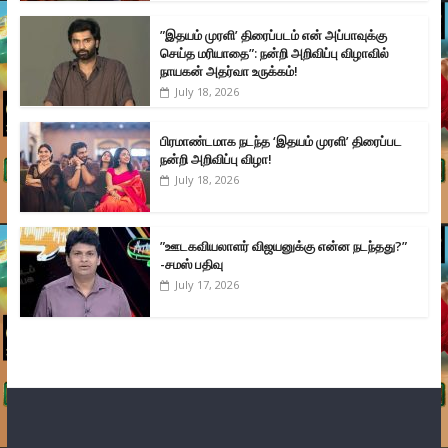
”இதயம் முரளி’ திரைப்படம் என் அப்பாவுக்கு
செய்த மரியாதை”: நன்றி அறிவிப்பு விழாவில்
நாயகன் அதர்வா உருக்கம்!
July 18, 2026
பிரமாண்டமாக நடந்த ‘இதயம் முரளி’ திரைப்பட
நன்றி அறிவிப்பு விழா!
July 18, 2026
”ஊடகவியலாளர் விஜயனுக்கு என்ன நடந்தது?”
-சமஸ் பதிவு
July 17, 2026