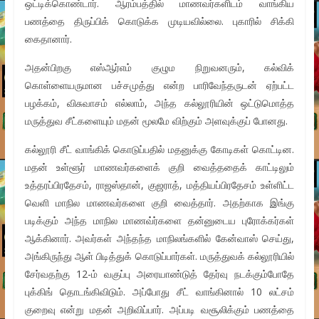
ஒட்டிக்கொண்டார். ஆரம்பத்தில் மாணவர்களிடம் வாங்கிய
பணத்தை திருப்பிக் கொடுக்க முடியவில்லை. புகாரில் சிக்கி
கைதானார்.
அதன்பிறகு எஸ்ஆர்எம் குழும நிறுவனரும், கல்விக்
கொள்ளையருமான பச்சமுத்து என்ற பாரிவேந்தருடன் ஏற்பட்ட
பழக்கம், விசுவாசம் எல்லாம், அந்த கல்லூரியின் ஒட்டுமொத்த
மருத்துவ சீட்களையும் மதன் மூலமே விற்கும் அளவுக்குப் போனது.
கல்லூரி சீட் வாங்கிக் கொடுப்பதில் மதனுக்கு கோடிகள் கொட்டின.
மதன் உள்ளூர் மாணவர்களைக் குறி வைத்ததைக் காட்டிலும்
உத்தரப்பிரதேசம், ராஜஸ்தான், குஜராத், மத்தியப்பிரதேசம் உள்ளிட்ட
வெளி மாநில மாணவர்களை குறி வைத்தார். அதற்காக இங்கு
படிக்கும் அந்த மாநில மாணவ்ர்களை தன்னுடைய புரோக்கர்கள்
ஆக்கினார். அவர்கள் அந்தந்த மாநிலங்களில் கேன்வாஸ் செய்து,
அங்கிருந்து ஆள் பிடித்துக் கொடுப்பார்கள். மருத்துவக் கல்லூரியில்
சேர்வதற்கு 12-ம் வகுப்பு அரையாண்டுத் தேர்வு நடக்கும்போதே
புக்கிங் தொடங்கிவிடும். அப்போது சீட் வாங்கினால் 10 லட்சம்
குறைவு என்று மதன் அறிவிப்பார். அப்படி வசூலிக்கும் பணத்தை