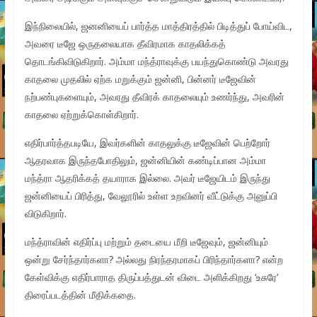
இந்நிலையில், ஜனனியைப் பார்த்த மாத்திரத்தில் பிடித்துப் போய்விட,
அவரை டீஜே ஒருதலையாக தீவிரமாக காதலிக்கத்
தொடங்கிவிடுகிறார். அம்மா மந்த்ராவுக்கு பயந்துகொண்டு அவரது
காதலை முதலில் ஏற்க மறுக்கும் ஜன்னி, பின்னர் டீஜேவின்
நற்பண்புகளையும், அவரது தீவிரக் காதலையும் உணர்ந்து, அவரின்
காதலை ஏற்றுக்கொள்கிறார்.
எதிர்பார்த்தபடியே, இவர்களின் காதலுக்கு டீஜேவின் பெற்றோர்
ஆதரவாக இருந்தபோதிலும், ஜன்னியின் கண்டிப்பான அம்மா
மந்த்ரா ஆதரிக்கத் தயாராக இல்லை. அவர் டீஜேயிடம் இருந்து
ஜன்னியைப் பிரித்து, வேலூரில் உள்ள உறவினர் வீட்டுக்கு அனுப்பி
விடுகிறார்.
மந்த்ராவின் எதிர்ப்பு மற்றும் தடையை மீறி டீஜேவும், ஜன்னியும்
ஒன்று சேர்ந்தார்களா? அல்லது நிரந்தரமாகப் பிரிந்தார்களா? என்ற
கேள்விக்கு எதிர்பாராத திருப்பத்துடன் விடை அளிக்கிறது ‘உசுரே’
திரைப்படத்தின் மீதிக்கதை.