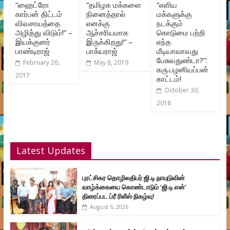
“ஹைட்ரோ
”தமிழக மக்களை
“எளிய
கார்பன் திட்டம்
நினைத்தால்
மக்களுக்கு
விவசாயத்தை
எனக்கு
நடக்கும்
அழித்து விடும்!” –
ஆச்சரியமாக
கொடுமை பற்றி
இயக்குனர்
இருக்கிறது!” –
எந்த
பாண்டிராஜ்
பாக்யராஜ்
மீடியாவாவது
பேசுவதுண்டா?”:
February 26,
May 8, 2019
கரு.பழனியப்பன்
2017
காட்டம்!
October 30,
2018
Latest Updates
புரட்சிகர தொழிலதிபர் ஜி.டி.நாயுடுவின்
வாழ்க்கையை கொண்டாடும் ‘ஜி.டி.என்’
திரைப்பட ப்ரீ ரிலீஸ் நிகழ்வு!
August 6, 2026