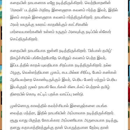
கதையின் நாயகனாக டீஜே நடித்திருக்கிறார். வெற்றிமாறனின்
‘அசுரன்’ படத்தில் அதிரடி இளைஞராக கவனம் ஈர்த்த இவர், இதில்
இளம் காதல் இளைஞராக கவனம் ஈர்த்திருக்கிறார். நாயகியை
அவர் உசுருக்கு உசுராய் காதலிக்கும் காட்சிகளில்
பார்வையாளர்களின் உள்ளம் உருகும் அளவுக்கு நடிப்பில் ஸ்கோர்
செய்திருக்கிறார்.
கதையின் நாயகியாக ஜன்னி நடித்திருக்கிறார். ‘பிக்பாஸ் தமிழ்’
நிகழ்ச்சியில் பங்கேற்றபோதே பெரிதும் கவனம் பெற்ற இவர்,
இப்படத்தில் காதல் யுவதியாக சிறப்பாக நடித்திருக்கிறார். நல்ல
அழகு, வெள்ளந்தியான முகம், கபடமில்லா சிரிப்பு, பேசும் கண்கள்
ஆகியவற்றை கொண்டிருக்கும் இவர், பெரிய பேனர் மற்றும் பெரிய
இயக்குநர் மூலம் நாயகி வேடங்கள் கிடைக்கப் பெற்றால் தமிழ்
திரையில் கொடி கட்டிப் பறக்க வாய்ப்பு உண்டு.
முன்னொரு காலத்தில் கவர்ச்சியால் இளைஞர்களை மயங்க
வைத்த மந்த்ரா, இதில் நாயகியின் அம்மாவாக நடித்திருக்கிறார்.
சூது வாது மிகுந்த கோபக்கார அம்மணியாக அருமையாக நடித்து,
தனது கதாபாத்திரத்துக்கு தான் பொருத்தமான தேர்வு தான்