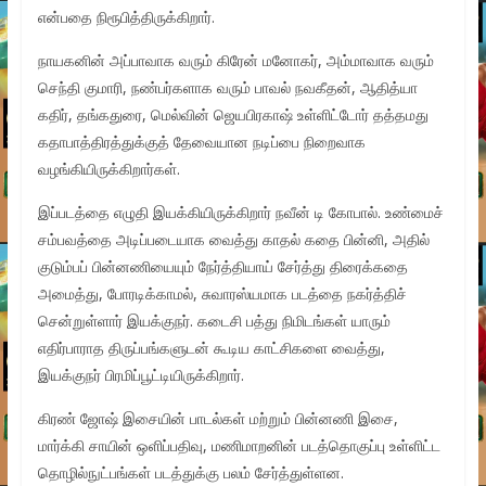
என்பதை நிரூபித்திருக்கிறார்.
நாயகனின் அப்பாவாக வரும் கிரேன் மனோகர், அம்மாவாக வரும்
செந்தி குமாரி, நண்பர்களாக வரும் பாவல் நவகீதன், ஆதித்யா
கதிர், தங்கதுரை, மெல்வின் ஜெயபிரகாஷ் உள்ளிட்டோர் தத்தமது
கதாபாத்திரத்துக்குத் தேவையான நடிப்பை நிறைவாக
வழங்கியிருக்கிறார்கள்.
இப்படத்தை எழுதி இயக்கியிருக்கிறார் நவீன் டி கோபால். உண்மைச்
சம்பவத்தை அடிப்படையாக வைத்து காதல் கதை பின்னி, அதில்
குடும்பப் பின்னணியையும் நேர்த்தியாய் சேர்த்து திரைக்கதை
அமைத்து, போரடிக்காமல், சுவாரஸ்யமாக படத்தை நகர்த்திச்
சென்றுள்ளார் இயக்குநர். கடைசி பத்து நிமிடங்கள் யாரும்
எதிர்பாராத திருப்பங்களுடன் கூடிய காட்சிகளை வைத்து,
இயக்குநர் பிரமிப்பூட்டியிருக்கிறார்.
கிரண் ஜோஷ் இசையின் பாடல்கள் மற்றும் பின்னணி இசை,
மார்க்கி சாயின் ஒளிப்பதிவு, மணிமாறனின் படத்தொகுப்பு உள்ளிட்ட
தொழில்நுட்பங்கள் படத்துக்கு பலம் சேர்த்துள்ளன.