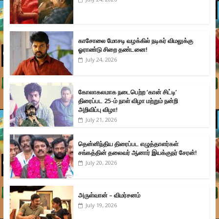
காசோலை மோசடி வழக்கில் நடிகர் விமலுக்கு
ஓராண்டு சிறை தண்டனை!
July 24, 2026
கோலாகலமாக நடைபெற்ற ‘கான் சிட்டி’
திரைப்பட 25-ம் நாள் விழா மற்றும் நன்றி
அறிவிப்பு விழா!
July 21, 2026
தென்னிந்திய திரைப்பட எழுத்தாளர்கள்
சங்கத்தின் தலைவர் ஆனார் இயக்குநர் சேரன்!
July 20, 2026
அருள்வான் – விமர்சனம்
July 19, 2026