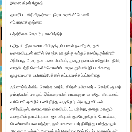
இசை: கிரன் ஜோஷ்
தயாரிப்பு: ‘ஸ்ரீ கிருஷ்ணா புரொடக்ஷன்ஸ்’ மௌலி
எம்,ராதாகிருஷ்ணா
பத்திரிகை தொடர்பு: சாவித்திரி
புதிதாய் திருமணமாகியிருக்கும் பாவல் நவகீதன், தன்
மனைவியுடன் காரில் சொந்த ஊருக்கு வந்துகொண்டிருக்கிறார்.
அப்போது அவர் தன் மனைவியிடம், தனது நண்பன் டீஜேவின் தீவிர
காதல் பற்றி சொல்லிக்கொண்டே வருவதுபோல் இப்படக்கதை
முழுமையாக ஃபிளாஷ்பேக்கில் கட்டமைக்கப்பட்டுள்ளது.
ஃபிளாஷ்பேக்கில், சொந்த ஊரில், கிரேன் மனோகர் – செந்தி குமாரி
தம்பதியின் மகனும் இக்கதையின் நாயகனுமான டீஜே, கிரானைட்
கம்பெனி ஒன்றில் பணிபுரிந்து வருகிறார். அவரது வீட்டின்
எதிர்வீட்டில், கணவனால் கைவிடப்பட்ட மந்த்ரா, தனது மகளும்
கதையின் நாயகியுமான ஜனனியுடன் குடியேறுகிறார். கோபக்கார
பெண்மணியான மந்த்ரா, தன் மகளை யார் நிமிர்ந்து பார்த்தாலும்
அவரை அடிக்கும் அளவுக்குச் சென்றுவிடும் இயல்பு கொண்டவர்.