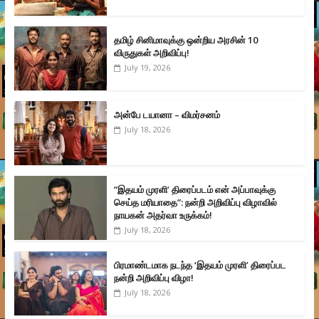
தமிழ் சினிமாவுக்கு ஒன்றிய அரசின் 10
விருதுகள் அறிவிப்பு!
July 19, 2026
அன்பே டயானா – விமர்சனம்
July 18, 2026
”இதயம் முரளி’ திரைப்படம் என் அப்பாவுக்கு
செய்த மரியாதை”: நன்றி அறிவிப்பு விழாவில்
நாயகன் அதர்வா உருக்கம்!
July 18, 2026
பிரமாண்டமாக நடந்த ‘இதயம் முரளி’ திரைப்பட
நன்றி அறிவிப்பு விழா!
July 18, 2026