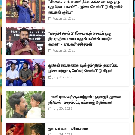
“விஸ்வநாத் & சன்ஸ்’ திரைப்படம் எனக்கு ஒரு
புது அடையாளம்!” – இசை வெளியீட்டு விழாவில்
நாயகன் சூர்யா
August 3, 2026
“வதந்தி சீசன் 2’ இணையத் தொடர் ஒரு
நிரபராதியை காப்பாற்ற போலீஸ் போராடும்
கதை!” – நாயகன் சசிகுமார்
August 2, 2026
முகேன் நாயகனாக நடிக்கும் ‘நிறம்’ திரைப்பட
இசை மற்றும் டிரெய்லர் வெளியீட்டு விழா!
July 31, 2026
“மகன் ராகாவுக்கு வாழ்நாள் முழுவதும் துணை
நிற்பேன்”: மாதம்பட்டி ரங்கராஜ் அறிக்கை!
July 30, 2026
ஜனநாயகன் – விமர்சனம்
July 24, 2026