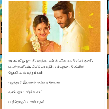
நடிப்பு: டீஜே, ஜனனி, மந்த்ரா, கிரேன் மனோகர், செந்தி குமாரி,
பாவல் நவகீதன், ஆதித்யா கதிர், தங்கதுரை, மெல்வின்
ஜெயபிரகாஷ் மற்றும் பலர்
எழுத்து & இயக்கம்: நவீன் டி கோபால்
ஒளிப்பதிவு: மார்க்கி சாய்
படத்தொகுப்பு: மணிமாறன்