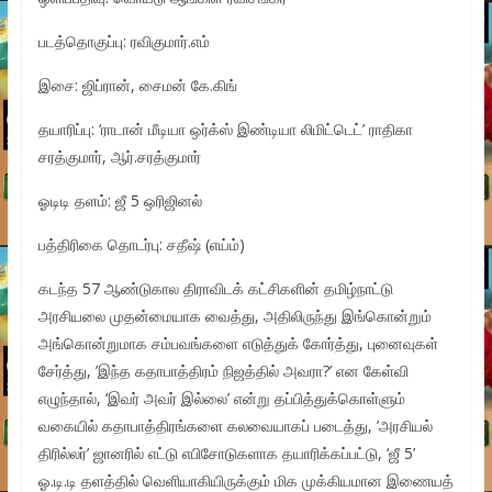
படத்தொகுப்பு: ரவிகுமார்.எம்
இசை: ஜிப்ரான், சைமன் கே.கிங்
தயாரிப்பு: ‘ராடான் மீடியா ஒர்க்ஸ் இண்டியா லிமிட்டெட்’ ராதிகா
சரத்குமார், ஆர்.சரத்குமார்
ஓடிடி தளம்: ஜீ 5 ஒரிஜினல்
பத்திரிகை தொடர்பு: சதீஷ் (எய்ம்)
கடந்த 57 ஆண்டுகால திராவிடக் கட்சிகளின் தமிழ்நாட்டு
அரசியலை முதன்மையாக வைத்து, அதிலிருந்து இங்கொன்றும்
அங்கொன்றுமாக சம்பவங்களை எடுத்துக் கோர்த்து, புனைவுகள்
சேர்த்து, ’இந்த கதாபாத்திரம் நிஜத்தில் அவரா?’ என கேள்வி
எழுந்தால், ‘இவர் அவர் இல்லை’ என்று தப்பித்துக்கொள்ளும்
வகையில் கதாபாத்திரங்களை கலவையாகப் படைத்து, ’அரசியல்
திரில்லர்’ ஜானரில் எட்டு எபிசோடுகளாக தயாரிக்கப்பட்டு, ‘ஜீ 5’
ஓ.டி.டி தளத்தில் வெளியாகியிருக்கும் மிக முக்கியமான இணையத்