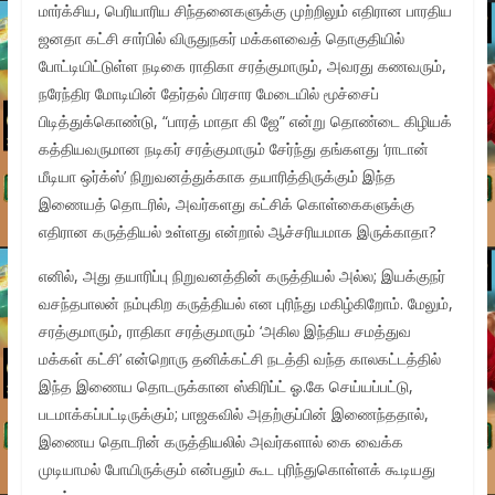
மார்க்சிய, பெரியாரிய சிந்தனைகளுக்கு முற்றிலும் எதிரான பாரதிய
ஜனதா கட்சி சார்பில் விருதுநகர் மக்களவைத் தொகுதியில்
போட்டியிட்டுள்ள நடிகை ராதிகா சரத்குமாரும், அவரது கணவரும்,
நரேந்திர மோடியின் தேர்தல் பிரசார மேடையில் மூச்சைப்
பிடித்துக்கொண்டு, “பாரத் மாதா கி ஜே” என்று தொண்டை கிழியக்
கத்தியவருமான நடிகர் சரத்குமாரும் சேர்ந்து தங்களது ‘ராடான்
மீடியா ஒர்க்ஸ்’ நிறுவனத்துக்காக தயாரித்திருக்கும் இந்த
இணையத் தொடரில், அவர்களது கட்சிக் கொள்கைகளுக்கு
எதிரான கருத்தியல் உள்ளது என்றால் ஆச்சரியமாக இருக்காதா?
எனில், அது தயாரிப்பு நிறுவனத்தின் கருத்தியல் அல்ல; இயக்குநர்
வசந்தபாலன் நம்புகிற கருத்தியல் என புரிந்து மகிழ்கிறோம். மேலும்,
சரத்குமாரும், ராதிகா சரத்குமாரும் ‘அகில இந்திய சமத்துவ
மக்கள் கட்சி’ என்றொரு தனிக்கட்சி நடத்தி வந்த காலகட்டத்தில்
இந்த இணைய தொடருக்கான ஸ்கிரிப்ட் ஓ.கே செய்யப்பட்டு,
படமாக்கப்பட்டிருக்கும்; பாஜகவில் அதற்குப்பின் இணைந்ததால்,
இணைய தொடரின் கருத்தியலில் அவர்களால் கை வைக்க
முடியாமல் போயிருக்கும் என்பதும் கூட புரிந்துகொள்ளக் கூடியது