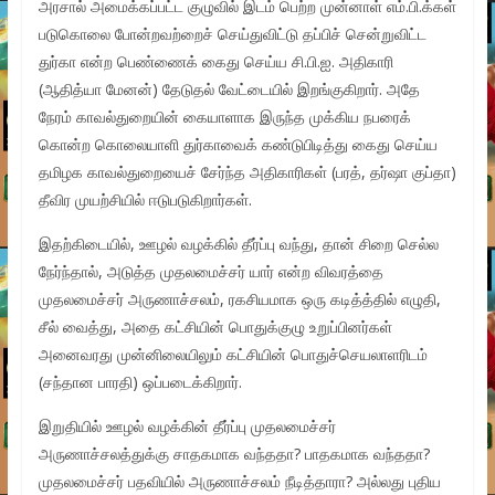
அரசால் அமைக்கப்பட்ட குழுவில் இடம் பெற்ற முன்னாள் எம்.பி.க்கள்
படுகொலை போன்றவற்றைச் செய்துவிட்டு தப்பிச் சென்றுவிட்ட
துர்கா என்ற பெண்ணைக் கைது செய்ய சி.பி.ஐ. அதிகாரி
(ஆதித்யா மேனன்) தேடுதல் வேட்டையில் இறங்குகிறார். அதே
நேரம் காவல்துறையின் கையாளாக இருந்த முக்கிய நபரைக்
கொன்ற கொலையாளி துர்காவைக் கண்டுபிடித்து கைது செய்ய
தமிழக காவல்துறையைச் சேர்ந்த அதிகாரிகள் (பரத், தர்ஷா குப்தா)
தீவிர முயற்சியில் ஈடுபடுகிறார்கள்.
இதற்கிடையில், ஊழல் வழக்கில் தீர்ப்பு வந்து, தான் சிறை செல்ல
நேர்ந்தால், அடுத்த முதலமைச்சர் யார் என்ற விவரத்தை
முதலமைச்சர் அருணாச்சலம், ரகசியமாக ஒரு கடித்த்தில் எழுதி,
சீல் வைத்து, அதை கட்சியின் பொதுக்குழு உறுப்பினர்கள்
அனைவரது முன்னிலையிலும் கட்சியின் பொதுச்செயலாளரிடம்
(சந்தான பாரதி) ஒப்படைக்கிறார்.
இறுதியில் ஊழல் வழக்கின் தீர்ப்பு முதலமைச்சர்
அருணாச்சலத்துக்கு சாதகமாக வந்ததா? பாதகமாக வந்ததா?
முதலமைச்சர் பதவியில் அருணாச்சலம் நீடித்தாரா? அல்லது புதிய