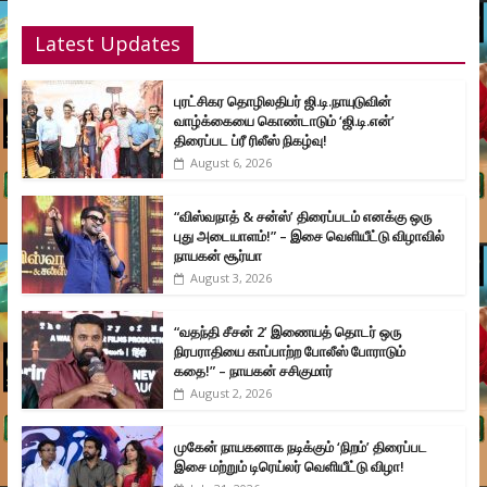
Latest Updates
புரட்சிகர தொழிலதிபர் ஜி.டி.நாயுடுவின்
வாழ்க்கையை கொண்டாடும் ‘ஜி.டி.என்’
திரைப்பட ப்ரீ ரிலீஸ் நிகழ்வு!
August 6, 2026
“விஸ்வநாத் & சன்ஸ்’ திரைப்படம் எனக்கு ஒரு
புது அடையாளம்!” – இசை வெளியீட்டு விழாவில்
நாயகன் சூர்யா
August 3, 2026
“வதந்தி சீசன் 2’ இணையத் தொடர் ஒரு
நிரபராதியை காப்பாற்ற போலீஸ் போராடும்
கதை!” – நாயகன் சசிகுமார்
August 2, 2026
முகேன் நாயகனாக நடிக்கும் ‘நிறம்’ திரைப்பட
இசை மற்றும் டிரெய்லர் வெளியீட்டு விழா!