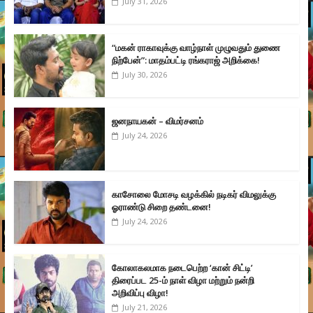
July 31, 2026
“மகன் ராகாவுக்கு வாழ்நாள் முழுவதும் துணை
நிற்பேன்”: மாதம்பட்டி ரங்கராஜ் அறிக்கை!
July 30, 2026
ஜனநாயகன் – விமர்சனம்
July 24, 2026
காசோலை மோசடி வழக்கில் நடிகர் விமலுக்கு
ஓராண்டு சிறை தண்டனை!
July 24, 2026
கோலாகலமாக நடைபெற்ற ‘கான் சிட்டி’
திரைப்பட 25-ம் நாள் விழா மற்றும் நன்றி
அறிவிப்பு விழா!
July 21, 2026