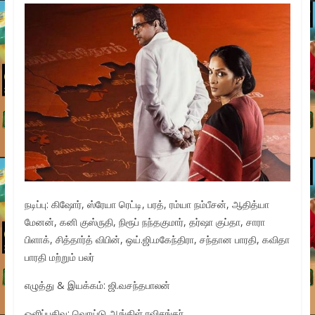
நடிப்பு: கிஷோர், ஸ்ரேயா ரெட்டி, பரத், ரம்யா நம்பீசன், ஆதித்யா
மேனன், கனி குஸ்ருதி, நிரூப் நந்தகுமார், தர்ஷா குப்தா, சாரா
பிளாக், சித்தார்த் விபின், ஒய்.ஜி.மகேந்திரா, சந்தான பாரதி, கவிதா
பாரதி மற்றும் பலர்
எழுத்து & இயக்கம்: ஜி.வசந்தபாலன்
ஒளிப்பதிவு: வொய்டு ஆங்கிள் ரவிசங்கர்