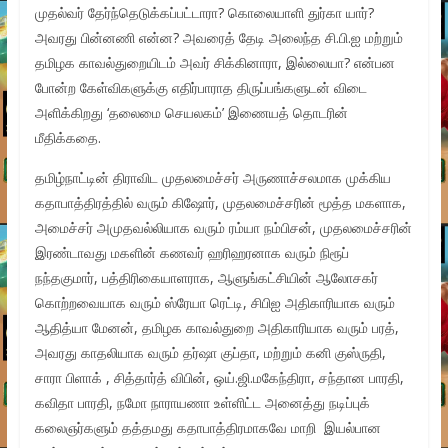
முதல்வர் தேர்ந்தெடுக்கப்பட்டாரா? கொலையாளி துர்கா யார்?
அவரது பின்னணி என்ன? அவரைத் தேடி அலைந்த சி.பி.ஐ மற்றும்
தமிழக காவல்துறையிடம் அவர் சிக்கினாரா, இல்லையா? என்பன
போன்ற கேள்விகளுக்கு எதிர்பாராத திருப்பங்களுடன் விடை
அளிக்கிறது ‘தலைமை செயலகம்’ இணையத் தொடரின்
மீதிக்கதை.
தமிழ்நாட்டின் திராவிட முதலமைச்சர் அருணாச்சலமாக முக்கிய
கதாபாத்திரத்தில் வரும் கிஷோர், முதலமைச்சரின் மூத்த மகளாக,
அமைச்சர் அமுதவல்லியாக வரும் ரம்யா நம்பிசன், முதலமைச்சரின்
இரண்டாவது மகளின் கணவர் ஹரிஹரனாக வரும் நிரூப்
நந்தகுமார், பத்திரிகையாளராக, ஆளுங்கட்சியின் ஆலோசகர்
கொற்றவையாக வரும் ஸ்ரேயா ரெட்டி, சிபிஐ அதிகாரியாக வரும்
ஆதித்யா மேனன், தமிழக காவல்துறை அதிகாரியாக வரும் பரத்,
அவரது காதலியாக வரும் தர்ஷா குப்தா, மற்றும் கனி குஸ்ருதி,
சாரா பிளாக் , சித்தார்த் விபின், ஒய்.ஜி.மகேந்திரா, சந்தான பாரதி,
கவிதா பாரதி, நமோ நாராயணா உள்ளிட்ட அனைத்து நடிப்புக்
கலைஞர்களும் தத்தமது கதாபாத்திரமாகவே மாறி இயல்பான