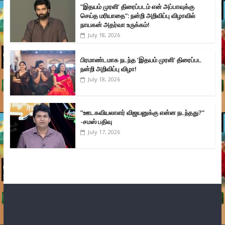
”இதயம் முரளி’ திரைப்படம் என் அப்பாவுக்கு
செய்த மரியாதை”: நன்றி அறிவிப்பு விழாவில்
நாயகன் அதர்வா உருக்கம்!
July 18, 2026
பிரமாண்டமாக நடந்த ‘இதயம் முரளி’ திரைப்பட
நன்றி அறிவிப்பு விழா!
July 18, 2026
”ஊடகவியலாளர் விஜயனுக்கு என்ன நடந்தது?”
-சமஸ் பதிவு
July 17, 2026