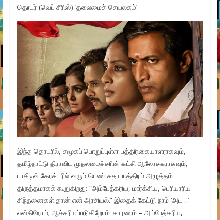
தொடர் (வெப் சீரிஸ்) ‘தலைமைச் செயலகம்’.
இந்த தொடரில், சமூகப் பொறுப்புள்ள பத்திரிகையாளராகவும்,
தமிழ்நாட்டு திராவிட முதலமைச்சரின் கட்சி ஆலோசகராகவும்,
பாசிடிவ் கேரக்டரில் வரும் பெண் கதாபாத்திரம் அழுத்தம்
திருத்தமாகக் கூறுகிறது: “அம்பேத்கரிய, மார்க்சிய, பெரியாரிய
சிந்தனைகள் தான் என் அரசியல்.” இதைக் கேட்டு நாம் ‘அட…’
என்கிறோம்; ஆச்சரியப்படுகிறோம். காரணம் – அம்பேத்கரிய,