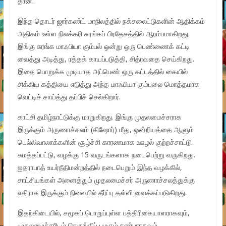
தான்.
இந்த தொடர் ஜார்கண்ட் மாநிலத்தில் நக்சலைட்டுகளின் ஆதிக்கம்
அதிகம் உள்ள நிலக்கரி சுரங்கப் பிரதேசத்தில் ஆரம்பமாகிறது.
இங்கு சுரங்க மாஃபியா கும்பல் ஒன்று ஒரு பெண்ணைக் கட்டி
வைத்து அடித்து, ரத்தக் காயப்படுத்தி, சித்ரவதை செய்கிறது.
இதை பொறுக்க முடியாத அப்பெண் ஒரு கட்டத்தில் கையில்
சிக்கிய கத்தியை எடுத்து அந்த மாஃபியா கும்பலை மொத்தமாக
வெட்டிச் சாய்த்து தப்பிச் செல்கிறார்.
காட்சி தமிழ்நாட்டுக்கு மாறுகிறது. இங்கு முதலமைச்சராக
இருக்கும் அருணாச்சலம் (கிஷோர்) மீது, ஒன்றியத்தை ஆளும்
டெல்லிவாலாக்களின் சூழ்ச்சி காரணமாக ஊழல் குற்றச்சாட்டு
சுமத்தப்பட்டு, வழக்கு 15 வருடங்களாக நடைபெற்று வருகிறது.
ஐதராபாத் உயர்நீதிமன்றத்தில் நடைபெறும் இந்த வழக்கில்,
சாட்சியங்கள் அனைத்தும் முதலமைச்சர் அருணாச்சலத்துக்கு
எதிராக இருக்கும் நிலையில் தீர்ப்பு தள்ளி வைக்கப்படுகிறது.
இதற்கிடையில், சமூகப் பொறுப்புள்ள பத்திரிகையாளராகவும்,
முதலமைச்சரிடம் நெருங்கிப் பழகும் நண்பராகவும்,