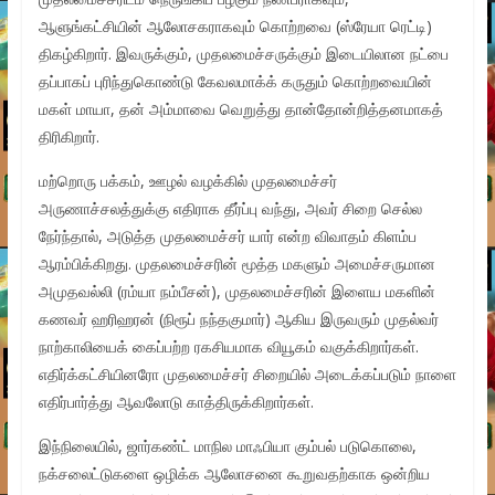
ஆளுங்கட்சியின் ஆலோசகராகவும் கொற்றவை (ஸ்ரேயா ரெட்டி)
திகழ்கிறார். இவருக்கும், முதலமைச்சருக்கும் இடையிலான நட்பை
தப்பாகப் புரிந்துகொண்டு கேவலமாக்க் கருதும் கொற்றவையின்
மகள் மாயா, தன் அம்மாவை வெறுத்து தான்தோன்றித்தனமாகத்
திரிகிறார்.
மற்றொரு பக்கம், ஊழல் வழக்கில் முதலமைச்சர்
அருணாச்சலத்துக்கு எதிராக தீர்ப்பு வந்து, அவர் சிறை செல்ல
நேர்ந்தால், அடுத்த முதலமைச்சர் யார் என்ற விவாதம் கிளம்ப
ஆரம்பிக்கிறது. முதலமைச்சரின் மூத்த மகளும் அமைச்சருமான
அமுதவல்லி (ரம்யா நம்பீசன்), முதலமைச்சரின் இளைய மகளின்
கணவர் ஹரிஹரன் (நிரூப் நந்தகுமார்) ஆகிய இருவரும் முதல்வர்
நாற்காலியைக் கைப்பற்ற ரகசியமாக வியூகம் வகுக்கிறார்கள்.
எதிர்க்கட்சியினரோ முதலமைச்சர் சிறையில் அடைக்கப்படும் நாளை
எதிர்பார்த்து ஆவலோடு காத்திருக்கிறார்கள்.
இந்நிலையில், ஜார்கண்ட் மாநில மாஃபியா கும்பல் படுகொலை,
நக்சலைட்டுகளை ஒழிக்க ஆலோசனை கூறுவதற்காக ஒன்றிய