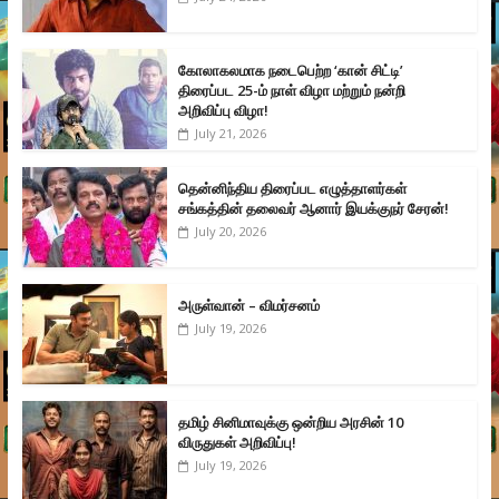
கோலாகலமாக நடைபெற்ற ‘கான் சிட்டி’
திரைப்பட 25-ம் நாள் விழா மற்றும் நன்றி
அறிவிப்பு விழா!
July 21, 2026
தென்னிந்திய திரைப்பட எழுத்தாளர்கள்
சங்கத்தின் தலைவர் ஆனார் இயக்குநர் சேரன்!
July 20, 2026
அருள்வான் – விமர்சனம்
July 19, 2026
தமிழ் சினிமாவுக்கு ஒன்றிய அரசின் 10
விருதுகள் அறிவிப்பு!
July 19, 2026