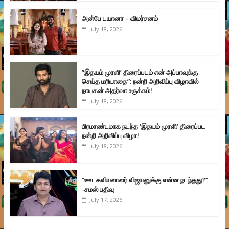
அன்பே டயானா – விமர்சனம்
July 18, 2026
”இதயம் முரளி’ திரைப்படம் என் அப்பாவுக்கு
செய்த மரியாதை”: நன்றி அறிவிப்பு விழாவில்
நாயகன் அதர்வா உருக்கம்!
July 18, 2026
பிரமாண்டமாக நடந்த ‘இதயம் முரளி’ திரைப்பட
நன்றி அறிவிப்பு விழா!
July 18, 2026
”ஊடகவியலாளர் விஜயனுக்கு என்ன நடந்தது?”
-சமஸ் பதிவு
July 17, 2026