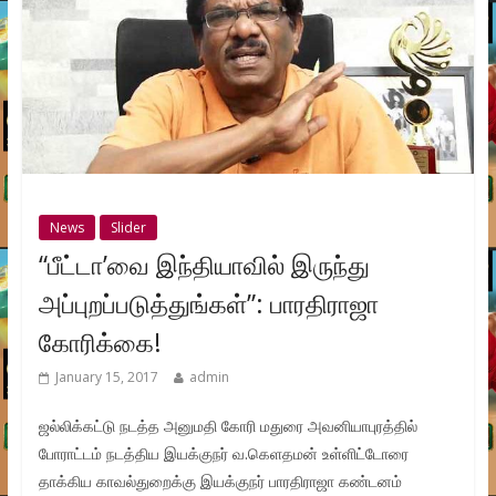
News
Slider
“பீட்டா’வை இந்தியாவில் இருந்து
அப்புறப்படுத்துங்கள்”: பாரதிராஜா
கோரிக்கை!
January 15, 2017
admin
ஜல்லிக்கட்டு நடத்த அனுமதி கோரி மதுரை அவனியாபுரத்தில்
போராட்டம் நடத்திய இயக்குநர் வ.கெளதமன் உள்ளிட்டோரை
தாக்கிய காவல்துறைக்கு இயக்குநர் பாரதிராஜா கண்டனம்