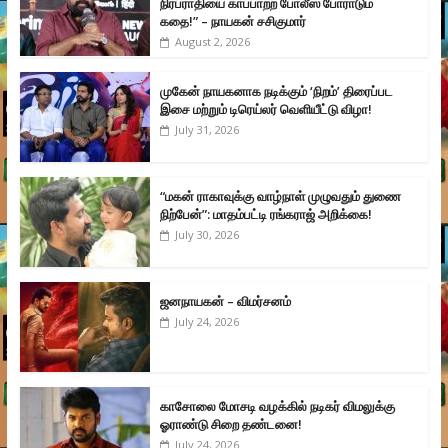
நிரபராதியை காப்பாற்ற போலீஸ் போராடும்
கதை!” – நாயகன் சசிகுமார்
August 2, 2026
முகேன் நாயகனாக நடிக்கும் ‘நிறம்’ திரைப்பட
இசை மற்றும் டிரெய்லர் வெளியீட்டு விழா!
July 31, 2026
“மகன் ராகாவுக்கு வாழ்நாள் முழுவதும் துணை
நிற்பேன்”: மாதம்பட்டி ரங்கராஜ் அறிக்கை!
July 30, 2026
ஜனநாயகன் – விமர்சனம்
July 24, 2026
காசோலை மோசடி வழக்கில் நடிகர் விமலுக்கு
ஓராண்டு சிறை தண்டனை!
July 24, 2026