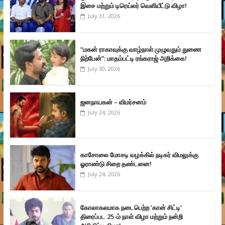
இசை மற்றும் டிரெய்லர் வெளியீட்டு விழா!
July 31, 2026
“மகன் ராகாவுக்கு வாழ்நாள் முழுவதும் துணை
நிற்பேன்”: மாதம்பட்டி ரங்கராஜ் அறிக்கை!
July 30, 2026
ஜனநாயகன் – விமர்சனம்
July 24, 2026
காசோலை மோசடி வழக்கில் நடிகர் விமலுக்கு
ஓராண்டு சிறை தண்டனை!
July 24, 2026
கோலாகலமாக நடைபெற்ற ‘கான் சிட்டி’
திரைப்பட 25-ம் நாள் விழா மற்றும் நன்றி