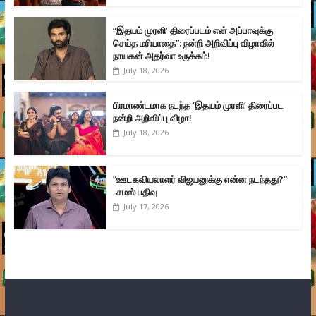
”இதயம் முரளி’ திரைப்படம் என் அப்பாவுக்கு
செய்த மரியாதை”: நன்றி அறிவிப்பு விழாவில்
நாயகன் அதர்வா உருக்கம்!
July 18, 2026
பிரமாண்டமாக நடந்த ‘இதயம் முரளி’ திரைப்பட
நன்றி அறிவிப்பு விழா!
July 18, 2026
”ஊடகவியலாளர் விஜயனுக்கு என்ன நடந்தது?”
-சமஸ் பதிவு
July 17, 2026