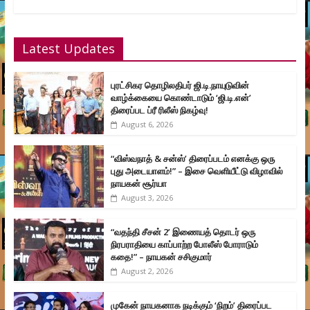
Latest Updates
புரட்சிகர தொழிலதிபர் ஜி.டி.நாயுடுவின்
வாழ்க்கையை கொண்டாடும் ‘ஜி.டி.என்’
திரைப்பட ப்ரீ ரிலீஸ் நிகழ்வு!
August 6, 2026
“விஸ்வநாத் & சன்ஸ்’ திரைப்படம் எனக்கு ஒரு
புது அடையாளம்!” – இசை வெளியீட்டு விழாவில்
நாயகன் சூர்யா
August 3, 2026
“வதந்தி சீசன் 2’ இணையத் தொடர் ஒரு
நிரபராதியை காப்பாற்ற போலீஸ் போராடும்
கதை!” – நாயகன் சசிகுமார்
August 2, 2026
முகேன் நாயகனாக நடிக்கும் ‘நிறம்’ திரைப்பட