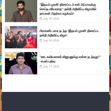
”இதயம் முரளி’ திரைப்படம் என் அப்பாவுக்கு
செய்த மரியாதை”: நன்றி அறிவிப்பு விழாவில்
நாயகன் அதர்வா உருக்கம்!
July 18, 2026
பிரமாண்டமாக நடந்த ‘இதயம் முரளி’ திரைப்பட
நன்றி அறிவிப்பு விழா!
July 18, 2026
”ஊடகவியலாளர் விஜயனுக்கு என்ன நடந்தது?”
-சமஸ் பதிவு
July 17, 2026