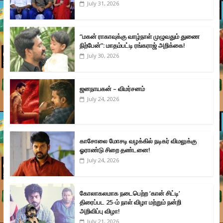
July 31, 2026
“மகன் ராகாவுக்கு வாழ்நாள் முழுவதும் துணை
நிற்பேன்”: மாதம்பட்டி ரங்கராஜ் அறிக்கை!
July 30, 2026
ஜனநாயகன் – விமர்சனம்
July 24, 2026
காசோலை மோசடி வழக்கில் நடிகர் விமலுக்கு
ஓராண்டு சிறை தண்டனை!
July 24, 2026
கோலாகலமாக நடைபெற்ற ‘கான் சிட்டி’
திரைப்பட 25-ம் நாள் விழா மற்றும் நன்றி
அறிவிப்பு விழா!
July 21, 2026