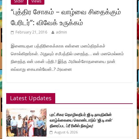
Slider
Views
“புத்திர சோகம் – வாழ்வை சிதைக்கும்
பேரிடர்”: விவேக் உருக்கம்
February 21, 2016
admin
இணையதள பத்திரிகைக்காக என்னை மனம்திறக்கச்
சொல்கிறார்கள். அதுவும் சமீபத்தில் மறைந்த… என் மனமெல்லாம்
நிறைந்த என் மகன் பற்றி..! இந்த அமிலச்சோதனையை நான்
எவ்வாறு கையாள்வேன்..? அவனை
Latest Updates
புரட்சிகர தொழிலதிபர் ஜி.டி.நாயுடுவின்
வாழ்க்கையை கொண்டாடும் ‘ஜி.டி.என்’
திரைப்பட ப்ரீ ரிலீஸ் நிகழ்வு!
August 6, 2026