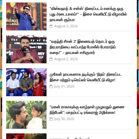
“விஸ்வநாத் & சன்ஸ்’ திரைப்படம் எனக்கு ஒரு
புது அடையாளம்!” – இசை வெளியீட்டு விழாவில்
நாயகன் சூர்யா
August 3, 2026
“வதந்தி சீசன் 2’ இணையத் தொடர் ஒரு
நிரபராதியை காப்பாற்ற போலீஸ் போராடும்
கதை!” – நாயகன் சசிகுமார்
August 2, 2026
முகேன் நாயகனாக நடிக்கும் ‘நிறம்’ திரைப்பட
இசை மற்றும் டிரெய்லர் வெளியீட்டு விழா!
July 31, 2026
“மகன் ராகாவுக்கு வாழ்நாள் முழுவதும் துணை
நிற்பேன்”: மாதம்பட்டி ரங்கராஜ் அறிக்கை!
July 30, 2026